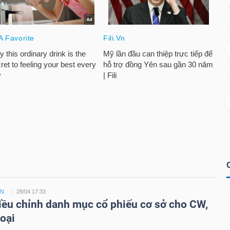
ỀN
28/04 17:33
ều chỉnh danh mục cổ phiếu cơ sở cho CW,
loại