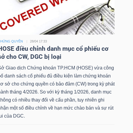
CHỨNG QUYỀN
28/04 17:33
HOSE điều chỉnh danh mục cổ phiếu cơ
sở cho CW, DGC bị loại
Sở Giao dịch Chứng khoán TP.HCM (HOSE) vừa công
bố danh sách cổ phiếu đủ điều kiện làm chứng khoán
cơ sở cho chứng quyền có bảo đảm (CW) trong kỳ phát
hành tháng 4/2026. So với kỳ tháng 1/2026, danh mục
hông có nhiều thay đổi về cấu phần, tuy nhiên ghi
nhận một số điều chỉnh về hạn mức chào bán và sự rút
lui của DGC.