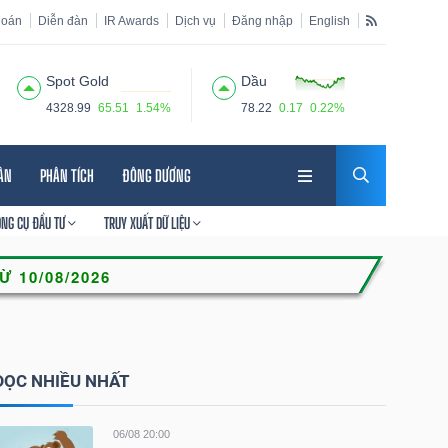
hoán
Diễn đàn
IR Awards
Dịch vụ
Đăng nhập
English
Spot Gold
Dầu
4328.99
65.51
1.54%
78.22
0.17
0.22%
HÂN
PHÂN TÍCH
ĐÔNG DƯƠNG
ÔNG CỤ ĐẦU TƯ
TRUY XUẤT DỮ LIỆU
ĐỌC NHIỀU NHẤT
06/08 20:00