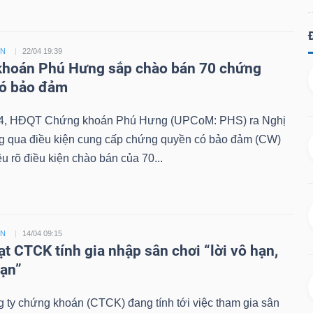
ỀN
22/04 19:39
hoán Phú Hưng sắp chào bán 70 chứng
có bảo đảm
4, HĐQT Chứng khoán Phú Hưng (UPCoM: PHS) ra Nghị
ng qua điều kiện cung cấp chứng quyền có bảo đảm (CW)
êu rõ điều kiện chào bán của 70...
ỀN
14/04 09:15
ạt CTCK tính gia nhập sân chơi “lời vô hạn,
hạn”
 ty chứng khoán (CTCK) đang tính tới việc tham gia sân