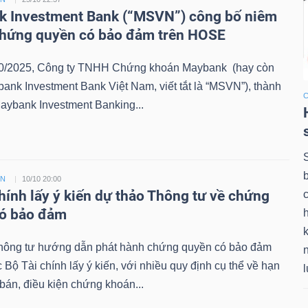
 Investment Bank (“MSVN”) công bố niêm
chứng quyền có bảo đảm trên HOSE
0/2025, Công ty TNHH Chứng khoán Maybank (hay còn
bank Investment Bank Việt Nam, viết tắt là “MSVN”), thành
aybank Investment Banking...
ỀN
10/10 20:00
chính lấy ý kiến dự thảo Thông tư về chứng
có bảo đảm
k
hông tư hướng dẫn phát hành chứng quyền có bảo đảm
Bộ Tài chính lấy ý kiến, với nhiều quy định cụ thể về hạn
án, điều kiện chứng khoán...