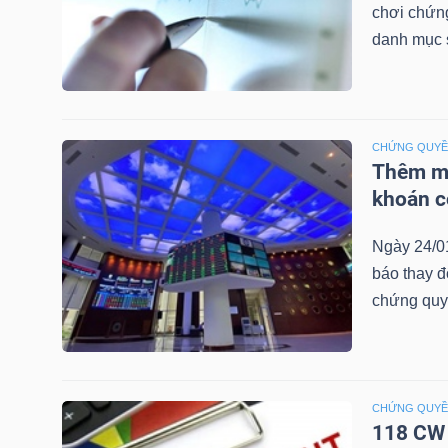
chơi chứn
NGUYÊN
danh mục 
VẬT
LIỆU
CHỨNG QUY
Thêm mộ
CÔNG
khoán c
NGHIỆP
Ngày 24/0
báo thay đ
chứng quy
TIÊU
DÙNG
KHÔNG
CHỨNG QUY
THIẾT
118 CW 