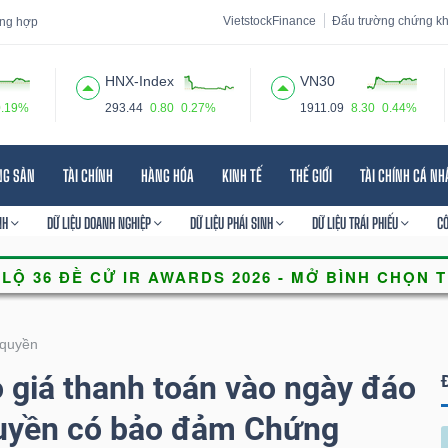
VietstockFinance
Đấu trường chứng k
tổng hợp
HNX-Index
VN30
0.19%
293.44
0.80
0.27%
1911.09
8.30
0.44%
 đạo
Tin tức
Báo cáo phân tích
Thuật ngữ
Dịch vụ
NG SẢN
TÀI CHÍNH
HÀNG HÓA
KINH TẾ
THẾ GIỚI
TÀI CHÍNH CÁ N
NH
DỮ LIỆU DOANH NGHIỆP
DỮ LIỆU PHÁI SINH
DỮ LIỆU TRÁI PHIẾU
C
quyền
giá thanh toán vào ngày đáo
uyền có bảo đảm Chứng