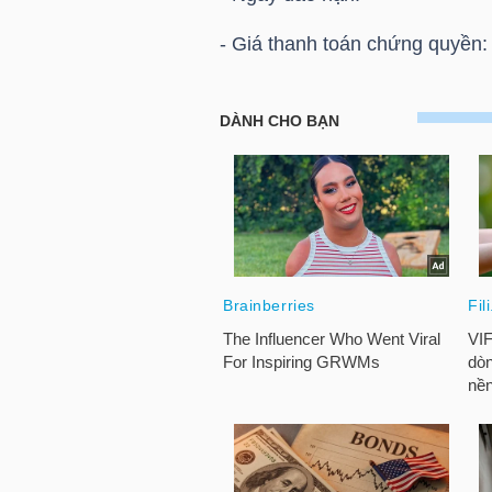
HÀNG
- Giá thanh toán chứng quyền
HÓA
HOSE: Thông báo giá thanh t
Chứng quyền CSTB2331
KINH
TẾ
THẾ
GIỚI
ĐÔNG
DƯƠNG