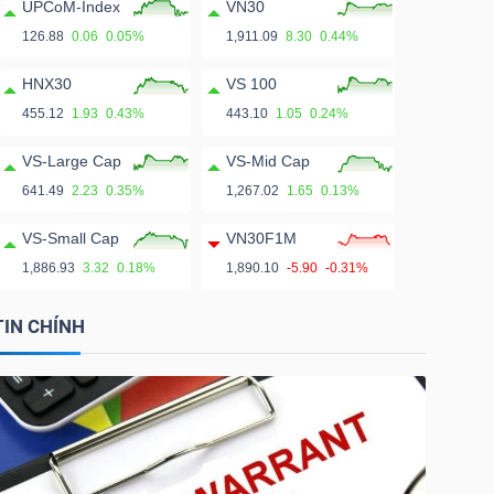
UPCoM-Index
VN30
126.88
0.06
0.05%
1,911.09
8.30
0.44%
HNX30
VS 100
455.12
1.93
0.43%
443.10
1.05
0.24%
VS-Large Cap
VS-Mid Cap
641.49
2.23
0.35%
1,267.02
1.65
0.13%
VS-Small Cap
VN30F1M
1,886.93
3.32
0.18%
1,890.10
-5.90
-0.31%
TIN CHÍNH