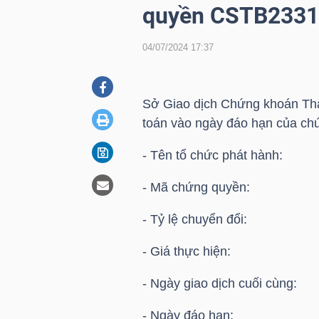
quyền CSTB2331
04/07/2024 17:37
DOANH
NGHIỆP
Sở Giao dịch Chứng khoán Thà
toán vào ngày đáo hạn của ch
BẤT
- Tên tổ chức phát hành
ĐỘNG
SẢN
- Mã chứng quyền
- Tỷ lệ chuyển đổi: 
TÀI
- Giá thực hiện: 34
CHÍNH
- Ngày giao dịch cuối cùng
- Ngày đáo hạn: 05