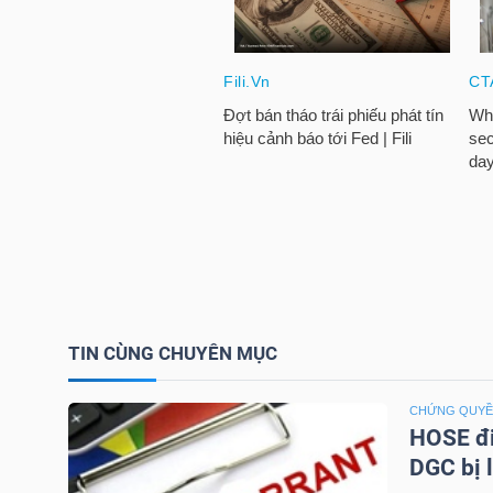
TÀI
CHÍNH
CÁ
NHÂN
PHÂN
TÍCH
VIETSTOCKFINANCE
TIN CÙNG CHUYÊN MỤC
CHỨNG QUY
HOSE đi
VĨ
DGC bị 
MÔ