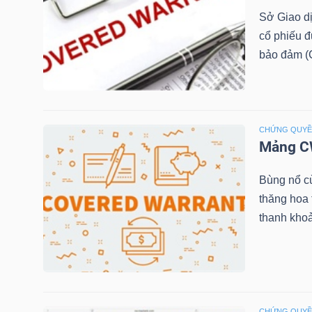
Sở Giao d
cổ phiếu 
NGÀNH
bảo đảm (C
DOANH
CHỨNG QUY
NGHIỆP
Mảng CW
Bùng nổ c
thăng hoa
CỔ
thanh khoả
PHIẾU
PHÁI
SINH
CHỨNG QUY