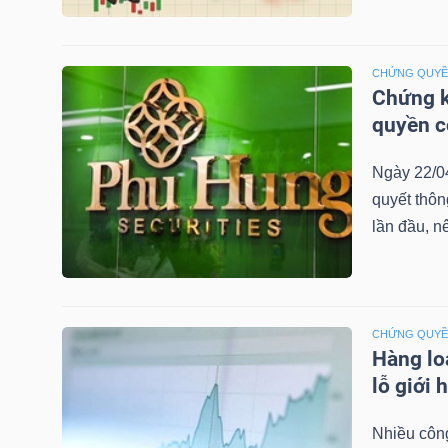
LIỆU
Ngành
CHỨNG QUY
Chứng k
(-)
quyền 
VS-
SECTOR
Ngày 22/0
quyết thô
lần đầu, n
NĂNG
CHỨNG QUY
LƯỢNG
Hàng lo
lỗ giới 
Nhiều công