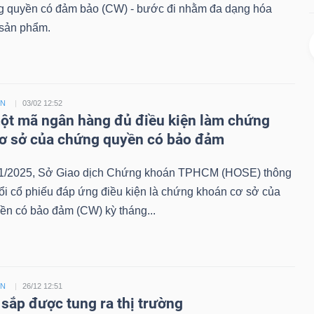
g quyền có đảm bảo (CW) - bước đi nhằm đa dạng hóa
sản phẩm.
ỀN
03/02 12:52
t mã ngân hàng đủ điều kiện làm chứng
ơ sở của chứng quyền có bảo đảm
1/2025, Sở Giao dịch Chứng khoán TPHCM (HOSE) thông
ổi cổ phiếu đáp ứng điều kiện là chứng khoán cơ sở của
ền có bảo đảm (CW) kỳ tháng...
ỀN
26/12 12:51
sắp được tung ra thị trường