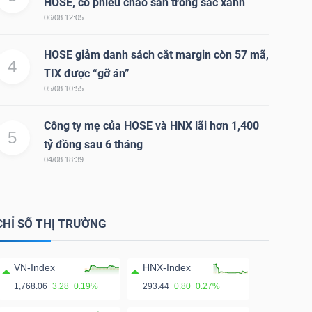
HOSE, cổ phiếu chào sàn trong sắc xanh
06/08 12:05
HOSE giảm danh sách cắt margin còn 57 mã,
4
TIX được “gỡ án”
05/08 10:55
Công ty mẹ của HOSE và HNX lãi hơn 1,400
5
tỷ đồng sau 6 tháng
04/08 18:39
CHỈ SỐ THỊ TRƯỜNG
VN-Index
HNX-Index
1,768.06
3.28
0.19%
293.44
0.80
0.27%