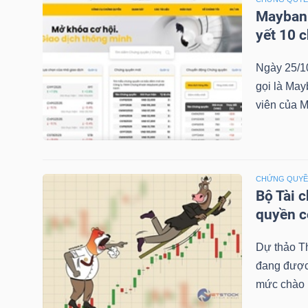
Maybank
yết 10 
TRÁI
Ngày 25/1
PHIẾU
gọi là May
viên của M
CÔNG
CỤ
ĐẦU
CHỨNG QUY
Bộ Tài 
TƯ
quyền 
Dự thảo T
TRUY
đang được 
XUẤT
mức chào b
DỮ