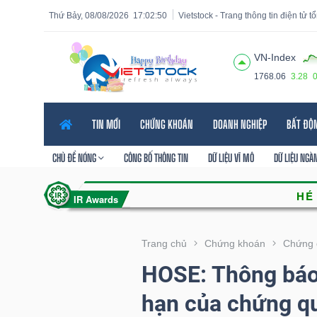
Thứ Bảy, 08/08/2026
17:02:51
Vietstock - Trang thông tin điện tử 
VN-Index
1768.06
3.28
Tất cả
Tính năng
Ngành
Mã chứng khoán
Lãnh
TIN MỚI
CHỨNG KHOÁN
DOANH NGHIỆP
BẤT ĐỘ
Tính
năng
CHỦ ĐỀ NÓNG
CÔNG BỐ THÔNG TIN
DỮ LIỆU VĨ MÔ
DỮ LIỆU NGÀ
(-)
VIETSTOCK
Trang chủ
Chứng khoán
Chứng 
HOSE: Thông báo 
CHỨNG
hạn của chứng q
KHOÁN