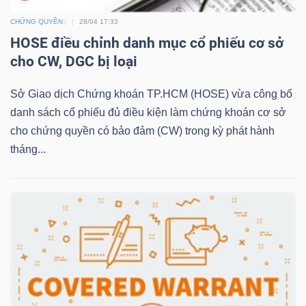
LIỆU
CHỨNG QUYỀN
28/04 17:33
HOSE điều chỉnh danh mục cổ phiếu cơ sở
Ngành
cho CW, DGC bị loại
(-)
Sở Giao dịch Chứng khoán TP.HCM (HOSE) vừa công bố
VS-
danh sách cổ phiếu đủ điều kiện làm chứng khoán cơ sở
SECTOR
cho chứng quyền có bảo đảm (CW) trong kỳ phát hành
tháng...
NĂNG
LƯỢNG