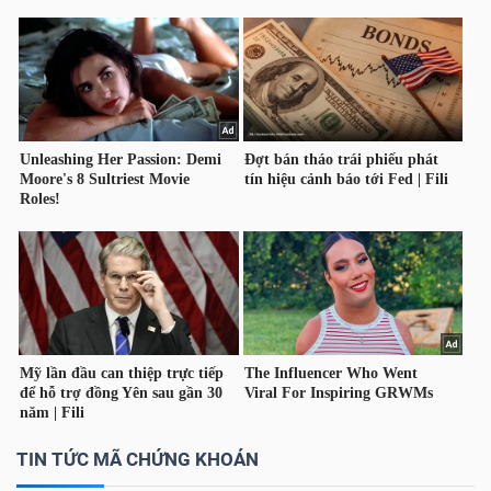
TÀI
CHÍNH
CÁ
NHÂN
PHÂN
TÍCH
VIETSTOCKFINANCE
VĨ
TIN TỨC MÃ CHỨNG KHOÁN
MÔ