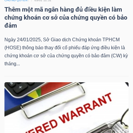
ngữ
CHỨNG QUYỀN
03/02 12:52
(-)
Thêm một mã ngân hàng đủ điều kiện làm
chứng khoán cơ sở của chứng quyền có bảo
đảm
Dịch
vụ
Ngày 24/01/2025, Sở Giao dịch Chứng khoán TPHCM
(-)
(HOSE) thông báo thay đổi cổ phiếu đáp ứng điều kiện là
chứng khoán cơ sở của chứng quyền có bảo đảm (CW) kỳ
tháng...
Đào
tạo
Sách
tài
chính