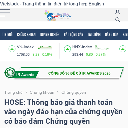
Vietstock - Trang thông tin điện tử tổng hợp
English
TIN MỚI
CHỨNG KHOÁN
DOANH NGHIỆP
BẤT ĐỘNG SẢN
TÀI CHÍNH
HÀNG HÓA
KIN
Tất cả
Tính năng
Ngành
Mã chứng khoán
Lãnh
VN-Index
HNX-Index
Tính
1768.06
3.28
0.19%
293.44
0.80
0.27%
năng
(-)
VIETSTOCK
Trang chủ
Chứng khoán
Chứng quyền
HOSE: Thông báo giá thanh toán
vào ngày đáo hạn của chứng quyền
CHỨNG
có bảo đảm Chứng quyền
KHOÁN