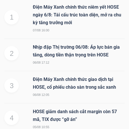
Điện Máy Xanh chính thức niêm yết HOSE
ngày 6/8: Tái cấu trúc toàn diện, mở ra chu
1
NGÀNH
kỳ tăng trưởng mới
07/08 16:00
Nhịp đập Thị trường 06/08: Áp lực bán gia
DOANH
2
tăng, dòng tiền thận trọng trên HOSE
NGHIỆP
06/08 17:12
Điện Máy Xanh chính thức giao dịch tại
CỔ
3
HOSE, cổ phiếu chào sàn trong sắc xanh
PHIẾU
06/08 12:05
HOSE giảm danh sách cắt margin còn 57
4
PHÁI
mã, TIX được “gỡ án”
SINH
05/08 10:55