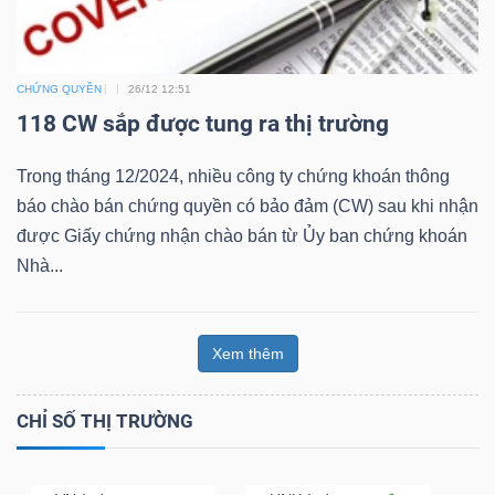
CHỨNG QUYỀN
26/12 12:51
118 CW sắp được tung ra thị trường
Công
cụ
Trong tháng 12/2024, nhiều công ty chứng khoán thông
đầu
báo chào bán chứng quyền có bảo đảm (CW) sau khi nhận
tư
được Giấy chứng nhận chào bán từ Ủy ban chứng khoán
Nhà...
Xem thêm
Truyền
thông
CHỈ SỐ THỊ TRƯỜNG
tài
chính