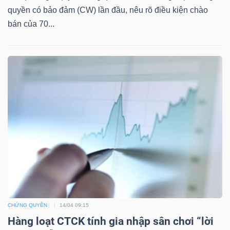
quyền có bảo đảm (CW) lần đầu, nêu rõ điều kiện chào
Mã
bán của 70...
chứng
khoán
(-)
Tất cả
Cổ phiếu
Chỉ số
Chứng chỉ quỹ
Chứng 
Lãnh
đạo
(-)
Tất cả
Người nội bộ
Người liên quan
Cổ đông lớn
Tin
tức
CHỨNG QUYỀN
14/04 09:15
(-)
Hàng loạt CTCK tính gia nhập sân chơi “lời