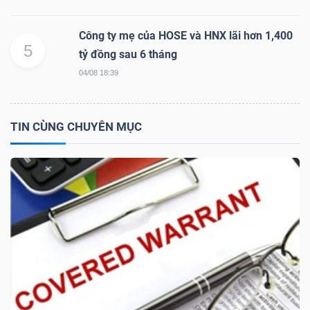
Công ty mẹ của HOSE và HNX lãi hơn 1,400
5
tỷ đồng sau 6 tháng
TRÁI
04/08 18:39
PHIẾU
TIN CÙNG CHUYÊN MỤC
CÔNG
CỤ
ĐẦU
TƯ
TRUY
XUẤT
DỮ