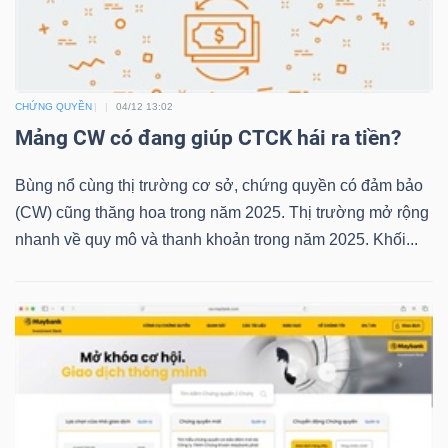
NGUYÊN
VẬT
LIỆU
CHỨNG QUYỀN
04/12 13:02
Mảng CW có đang giúp CTCK hái ra tiền?
Bùng nổ cùng thị trường cơ sở, chứng quyền có đảm bảo
CÔNG
(CW) cũng thăng hoa trong năm 2025. Thị trường mở rộng
NGHIỆP
nhanh về quy mô và thanh khoản trong năm 2025. Khối...
TIÊU
DÙNG
KHÔNG
THIẾT