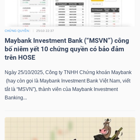
YẾU
CHỨNG QUYỀN
25/10 22:37
Maybank Investment Bank (“MSVN”) công
TIÊU
bố niêm yết 10 chứng quyền có bảo đảm
DÙNG
trên HOSE
THIẾT
YẾU
Ngày 25/10/2025, Công ty TNHH Chứng khoán Maybank
(hay còn gọi là Maybank Investment Bank Việt Nam, viết
tắt là “MSVN”), thành viên của Maybank Investment
Banking...
CHĂM
SÓC
SỨC
KHỎE