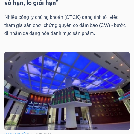
vô hạn, lỗ giới hạn”
Bài
Nhiều công ty chứng khoán (CTCK) đang tính tới việc
viết
tham gia sân chơi chứng quyền có đảm bảo (CW) - bước
của
đi nhằm đa dạng hóa danh mục sản phẩm.
tác
giả
(-)
Báo
cáo
phân
tích
(-)
Thuật