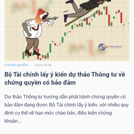
TÀI
CHÍNH
CHỨNG QUYỀN
10/10 20:00
Bộ Tài chính lấy ý kiến dự thảo Thông tư về
CÔNG
chứng quyền có bảo đảm
NGHỆ
THÔNG
Dự thảo Thông tư hướng dẫn phát hành chứng quyền có
TIN
bảo đảm đang được Bộ Tài chính lấy ý kiến, với nhiều quy
định cụ thể về hạn mức chào bán, điều kiện chứng
khoán...