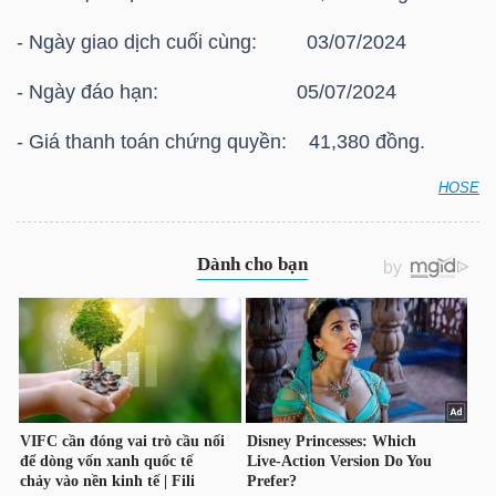
HÀNG
- Ngày giao dịch cuối cùng: 03/07/2024
HÓA
- Ngày đáo hạn: 05/07/2024
- Giá thanh toán chứng quyền: 41,380 đồng.
KINH
TẾ
HOSE
HOSE: Thông báo giá thanh toán vào ngày đáo hạn
của chứng quyền có bảo đảm Chứng quyền
CVIC2312
THẾ
GIỚI
ĐÔNG
DƯƠNG