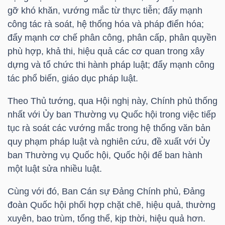
gỡ khó khăn, vướng mắc từ thực tiễn; đẩy mạnh
Mã
công tác rà soát, hệ thống hóa và pháp điển hóa;
chứng
đẩy mạnh cơ chế phân công, phân cấp, phân quyền
khoán
phù hợp, khả thi, hiệu quả các cơ quan trong xây
(-)
dựng và tổ chức thi hành pháp luật; đẩy mạnh công
Tất cả
Cổ phiếu
Chỉ số
Chứng chỉ quỹ
Chứng 
tác phổ biến, giáo dục pháp luật.
Theo Thủ tướng, qua Hội nghị này, Chính phủ thống
Lãnh
nhất với Ủy ban Thường vụ Quốc hội trong việc tiếp
đạo
tục rà soát các vướng mắc trong hệ thống văn bản
(-)
quy phạm pháp luật và nghiên cứu, đề xuất với Ủy
ban Thường vụ Quốc hội, Quốc hội để ban hành
Tất cả
Người nội bộ
Người liên quan
Cổ đông lớn
một luật sửa nhiều luật.
Tin
Cùng với đó, Ban Cán sự Đảng Chính phủ, Đảng
tức
đoàn Quốc hội phối hợp chặt chẽ, hiệu quả, thường
(-)
xuyên, bao trùm, tổng thể, kịp thời, hiệu quả hơn.