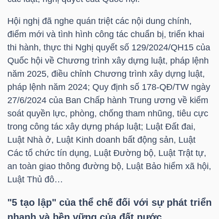
Hội nghị đã nghe quán triệt các nội dung chính,
TÀI
điểm mới và tình hình công tác chuẩn bị, triển khai
CHÍNH
thi hành, thực thi Nghị quyết số 129/2024/QH15 của
CÁ
Quốc hội về Chương trình xây dựng luật, pháp lệnh
NHÂN
năm 2025, điều chỉnh Chương trình xây dựng luật,
pháp lệnh năm 2024; Quy định số 178-QĐ/TW ngày
27/6/2024 của Ban Chấp hành Trung ương về kiểm
PHÂN
soát quyền lực, phòng, chống tham nhũng, tiêu cực
TÍCH
trong công tác xây dựng pháp luật; Luật Đất đai,
Luật Nhà ở, Luật Kinh doanh bất động sản, Luật
VIETSTOCKFINANCE
Các tổ chức tín dụng, Luật Đường bộ, Luật Trật tự,
an toàn giao thông đường bộ, Luật Bảo hiểm xã hội,
Luật Thủ đô…
VĨ
"5 tạo lập" của thể chế đối với sự phát triển
MÔ
nhanh và bền vững của đất nước