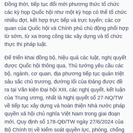
Đồng thời, tiếp tục đổi mới phương thức tổ chức
Bài
các kỳ họp Quốc hội như một kỳ họp có thể tổ chức
viết
nhiều đợt, kết hợp trực tiếp và trực tuyến; các cơ
của
quan của Quốc hội và Chính phủ chủ động phối hợp
tác
từ sớm, từ xa trong công tác xây dựng và tổ chức
giả
thực thi pháp luật.
(-)
Để triển khai đồng bộ, hiệu quả các luật, nghị quyết
được Quốc hội thông qua, Thủ tướng yêu cầu các
Báo
bộ, ngành, cơ quan, địa phương tiếp tục quán triệt
cáo
sâu sắc chủ trương, đường lối của Đảng được đề
phân
ra tại Văn kiện Đại hội XIII, các nghị quyết, kết luận
tích
của Trung ương, nhất là Nghị quyết số 27-NQ/TW
(-)
về tiếp tục xây dựng và hoàn thiện Nhà nước pháp
quyền xã hội chủ nghĩa Việt Nam trong giai đoạn
mới, Quy định số 178-QĐ/TW ngày 27/6/2024 của
Thuật
Bộ Chính trị về kiểm soát quyền lực, phòng, chống