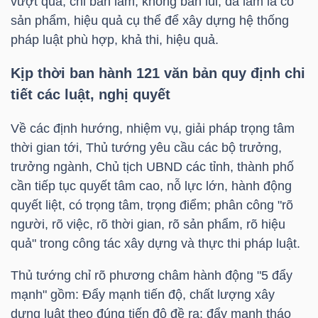
vượt qua; chỉ bàn làm, không bàn lùi, đã làm là có
DỊCH
sản phẩm, hiệu quả cụ thể để xây dựng hệ thống
VỤ
pháp luật phù hợp, khả thi, hiệu quả.
TRUYỀN
THÔNG
Kịp thời ban hành 121 văn bản quy định chi
tiết các luật, nghị quyết
Về các định hướng, nhiệm vụ, giải pháp trọng tâm
thời gian tới, Thủ tướng yêu cầu các bộ trưởng,
TIỆN
trưởng ngành, Chủ tịch UBND các tỉnh, thành phố
ÍCH
cần tiếp tục quyết tâm cao, nỗ lực lớn, hành động
quyết liệt, có trọng tâm, trọng điểm; phân công "rõ
người, rõ việc, rõ thời gian, rõ sản phẩm, rõ hiệu
quả" trong công tác xây dựng và thực thi pháp luật.
BẤT
Thủ tướng chỉ rõ phương châm hành động "5 đẩy
ĐỘNG
mạnh" gồm: Đẩy mạnh tiến độ, chất lượng xây
SẢN
dựng luật theo đúng tiến độ đề ra; đẩy mạnh tháo