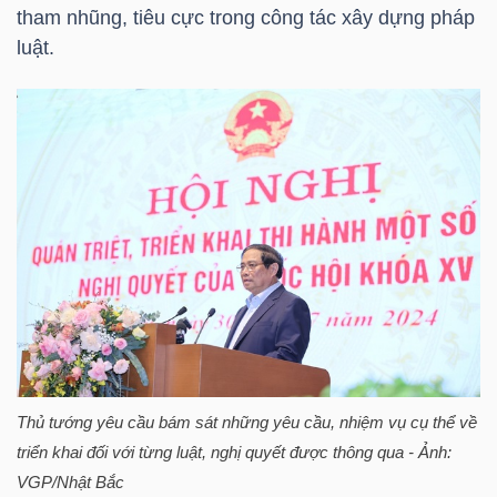
ngữ
tham nhũng, tiêu cực trong công tác xây dựng pháp
(-)
luật.
Dịch
vụ
(-)
Đào
tạo
Thủ tướng yêu cầu bám sát những yêu cầu, nhiệm vụ cụ thể về
Sách
triển khai đối với từng luật, nghị quyết được thông qua - Ảnh:
tài
VGP/Nhật Bắc
chính