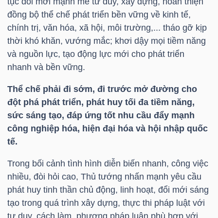
tục đổi mới mạnh mẽ tư duy, xây dựng, hoàn thiện
LIỆU
đồng bộ thể chế phát triển bền vững về kinh tế,
chính trị, văn hóa, xã hội, môi trường,... tháo gỡ kịp
Ngành
thời khó khăn, vướng mắc; khơi dậy mọi tiềm năng
(-)
và nguồn lực, tạo động lực mới cho phát triển
nhanh và bền vững.
VS-
SECTOR
Thể chế phải đi sớm, đi trước mở đường cho
đột phá phát triển, phát huy tối đa tiềm năng,
sức sáng tạo, đáp ứng tốt nhu cầu đẩy mạnh
công nghiệp hóa, hiện đại hóa và hội nhập quốc
tế.
NĂNG
Trong bối cảnh tình hình diễn biến nhanh, công việc
LƯỢNG
nhiều, đòi hỏi cao, Thủ tướng nhấn mạnh yêu cầu
phát huy tinh thần chủ động, linh hoạt, đổi mới sáng
tạo trong quá trình xây dựng, thực thi pháp luật với
tư duy, cách làm, phương pháp luận phù hợp với