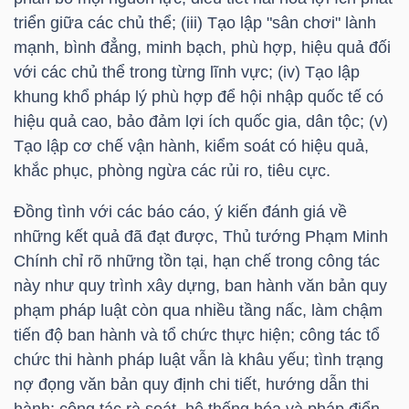
YẾU
triển giữa các chủ thể; (iii) Tạo lập "sân chơi" lành
mạnh, bình đẳng, minh bạch, phù hợp, hiệu quả đối
với các chủ thể trong từng lĩnh vực; (iv) Tạo lập
khung khổ pháp lý phù hợp để hội nhập quốc tế có
TIÊU
hiệu quả cao, bảo đảm lợi ích quốc gia, dân tộc; (v)
Tạo lập cơ chế vận hành, kiểm soát có hiệu quả,
DÙNG
khắc phục, phòng ngừa các rủi ro, tiêu cực.
THIẾT
YẾU
Đồng tình với các báo cáo, ý kiến đánh giá về
những kết quả đã đạt được, Thủ tướng Phạm Minh
Chính chỉ rõ những tồn tại, hạn chế trong công tác
này như quy trình xây dựng, ban hành văn bản quy
CHĂM
phạm pháp luật còn qua nhiều tầng nấc, làm chậm
tiến độ ban hành và tổ chức thực hiện; công tác tổ
SÓC
chức thi hành pháp luật vẫn là khâu yếu; tình trạng
SỨC
nợ đọng văn bản quy định chi tiết, hướng dẫn thi
KHỎE
hành; công tác rà soát, hệ thống hóa và pháp điển