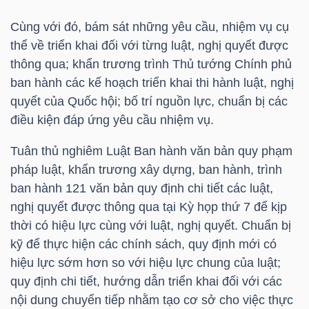
Cùng với đó, bám sát những yêu cầu, nhiệm vụ cụ
thể về triển khai đối với từng luật, nghị quyết được
thông qua; khẩn trương trình Thủ tướng Chính phủ
ban hành các kế hoạch triển khai thi hành luật, nghị
Công
quyết của Quốc hội; bố trí nguồn lực, chuẩn bị các
cụ
điều kiện đáp ứng yêu cầu nhiệm vụ.
đầu
tư
Tuân thủ nghiêm Luật Ban hành văn bản quy phạm
pháp luật, khẩn trương xây dựng, ban hành, trình
ban hành 121 văn bản quy định chi tiết các luật,
nghị quyết được thông qua tại Kỳ họp thứ 7 để kịp
thời có hiệu lực cùng với luật, nghị quyết. Chuẩn bị
Truyền
kỹ để thực hiện các chính sách, quy định mới có
thông
hiệu lực sớm hơn so với hiệu lực chung của luật;
tài
quy định chi tiết, hướng dẫn triển khai đối với các
chính
nội dung chuyển tiếp nhằm tạo cơ sở cho việc thực