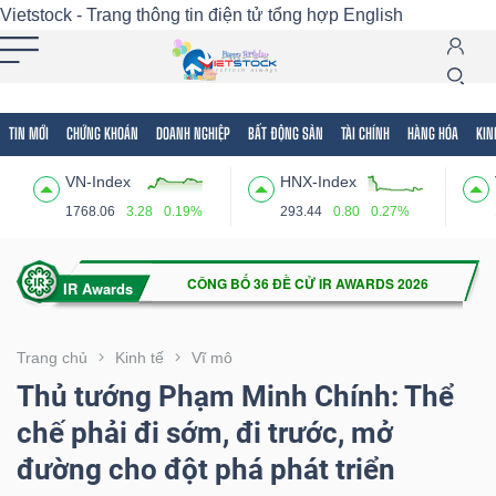
Vietstock - Trang thông tin điện tử tổng hợp
English
TIN MỚI
CHỨNG KHOÁN
DOANH NGHIỆP
BẤT ĐỘNG SẢN
TÀI CHÍNH
HÀNG HÓA
KIN
Tất cả
Tính năng
Ngành
Mã chứng khoán
Lãnh
VN-Index
HNX-Index
Tính
1768.06
3.28
0.19%
293.44
0.80
0.27%
năng
(-)
VIETSTOCK
Trang chủ
Kinh tế
Vĩ mô
Thủ tướng Phạm Minh Chính: Thể
chế phải đi sớm, đi trước, mở
CHỨNG
đường cho đột phá phát triển
KHOÁN