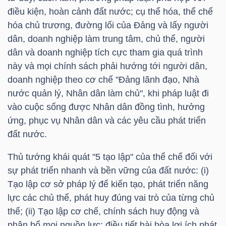
NGUYÊN
điều kiện, hoàn cảnh đất nước; cụ thể hóa, thể chể
VẬT
hóa chủ trương, đường lối của Đảng và lấy người
LIỆU
dân, doanh nghiệp làm trung tâm, chủ thể, người
dân và doanh nghiệp tích cực tham gia quá trình
này và mọi chính sách phải hướng tới người dân,
doanh nghiệp theo cơ chế "Đảng lãnh đạo, Nhà
nước quản lý, Nhân dân làm chủ", khi pháp luật đi
CÔNG
vào cuộc sống được Nhân dân đồng tình, hưởng
NGHIỆP
ứng, phục vụ Nhân dân và các yêu cầu phát triển
đất nước.
Thủ tướng khái quát "5 tạo lập" của thể chế đối với
sự phát triển nhanh và bền vững của đất nước: (i)
TIÊU
Tạo lập cơ sở pháp lý để kiến tạo, phát triển năng
DÙNG
lực các chủ thể, phát huy đúng vai trò của từng chủ
KHÔNG
thể; (ii) Tạo lập cơ chế, chính sách huy động và
THIẾT
phân bổ mọi nguồn lực; điều tiết hài hòa lợi ích phát