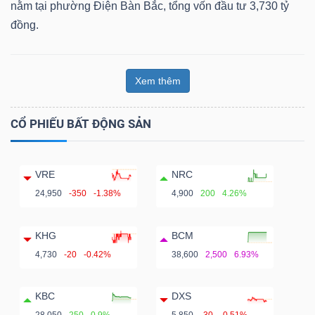
nằm tại phường Điện Bàn Bắc, tổng vốn đầu tư 3,730 tỷ
đồng.
Xem thêm
CỔ PHIẾU BẤT ĐỘNG SẢN
VRE
NRC
24,950
-350
-1.38%
4,900
200
4.26%
KHG
BCM
4,730
-20
-0.42%
38,600
2,500
6.93%
KBC
DXS