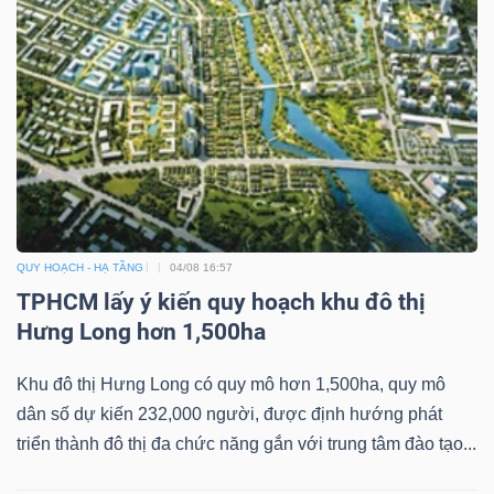
YẾU
TIÊU
DÙNG
THIẾT
YẾU
QUY HOẠCH - HẠ TẦNG
04/08 16:57
TPHCM lấy ý kiến quy hoạch khu đô thị
Hưng Long hơn 1,500ha
CHĂM
Khu đô thị Hưng Long có quy mô hơn 1,500ha, quy mô
SÓC
dân số dự kiến 232,000 người, được định hướng phát
SỨC
triển thành đô thị đa chức năng gắn với trung tâm đào tạo...
KHỎE