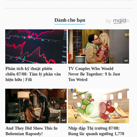
LIỆU
Ngành
(-)
VS-
SECTOR
NĂNG
LƯỢNG