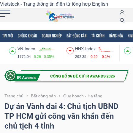
Vietstock - Trang thông tin điện tử tổng hợp
English
TIN MỚI
CHỨNG KHOÁN
DOANH NGHIỆP
BẤT ĐỘNG SẢN
TÀI CHÍNH
HÀNG HÓA
KIN
Tất cả
Tính năng
Ngành
Mã chứng khoán
Lãnh
VN-Index
HNX-Index
Tính
1771.04
6.26
0.35%
292.35
-0.29
-0.1%
năng
(-)
VIETSTOCK
Trang chủ
Bất động sản
Quy hoạch - Hạ tầng
Dự án Vành đai 4: Chủ tịch UBND
TP HCM gửi công văn khẩn đến
CHỨNG
chủ tịch 4 tỉnh
KHOÁN