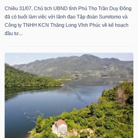
DỊCH
Chiều 31/07, Chủ tịch UBND tỉnh Phú Thọ Trần Duy Đông
VỤ
đã có buổi làm việc với lãnh đạo Tập đoàn Sumitomo và
TRUYỀN
Công ty TNHH KCN Thăng Long Vĩnh Phúc về kế hoạch
THÔNG
đầu tư...
TIỆN
ÍCH
BẤT
ĐỘNG
SẢN