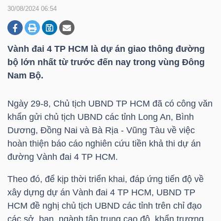
30/08/2024 06:54
DOANH
NGHIỆP
Vành đai 4
TP HCM
là dự án giao thông đường
bộ lớn nhất từ trước đến nay trong vùng Đông
Nam Bộ.
BẤT
Ngày 29-8, Chủ tịch UBND
TP HCM
đã có công văn
ĐỘNG
khẩn gửi chủ tịch UBND các tỉnh Long An, Bình
SẢN
Dương, Đồng Nai và Bà Rịa - Vũng Tàu về việc
hoàn thiện báo cáo nghiên cứu tiền khả thi dự án
đường Vành đai 4
TP HCM
.
TÀI
Theo đó, để kịp thời triển khai, đáp ứng tiến độ về
CHÍNH
xây dựng dự án Vành đai 4
TP HCM
, UBND
TP
HCM
đề nghị chủ tịch UBND các tỉnh trên chỉ đạo
các sở, ban, ngành tập trung cao độ, khẩn trương