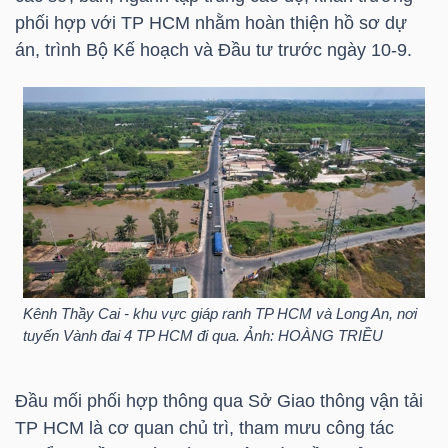
HÀNG
phối hợp với
TP HCM
nhằm hoàn thiện hồ sơ dự
HÓA
án, trình Bộ Kế hoạch và Đầu tư trước ngày 10-9.
KINH
TẾ
THẾ
GIỚI
Kênh Thầy Cai - khu vực giáp ranh
TP HCM
và Long An, nơi
tuyến Vành đai 4
TP HCM
đi qua. Ảnh: HOÀNG TRIỀU
ĐÔNG
Đầu mối phối hợp thông qua Sở Giao thông vận tải
DƯƠNG
TP HCM
là cơ quan chủ trì, tham mưu công tác