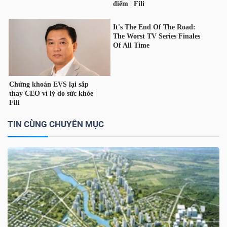
NGUYÊN
VẬT
LIỆU
CÔNG
NGHIỆP
TIN CÙNG CHUYÊN MỤC
TIÊU
DÙNG
KHÔNG
THIẾT