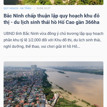
Mã
QUY HOẠCH - HẠ TẦNG
01/08 16:27
chứng
Bắc Ninh chấp thuận lập quy hoạch khu đô
khoán
thị - du lịch sinh thái hồ Hố Cao gần 366ha
(-)
UBND tỉnh Bắc Ninh vừa đồng ý chủ trương lập quy hoạch
Tất cả
Cổ phiếu
Chỉ số
Chứng chỉ quỹ
Chứng 
phân khu tỷ lệ 1/2,000 đối với Khu đô thị, du lịch sinh thái,
nghỉ dưỡng, thể thao, vui chơi giải trí hồ Hố...
Lãnh
đạo
(-)
Tất cả
Người nội bộ
Người liên quan
Cổ đông lớn
Tin
tức
(-)