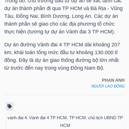
Trong đó, chủ trương đầu tư dự án sẽ xác định các
dự án thành phần đi qua
TP HCM
và Bà Rịa - Vũng
Tàu, Đồng Nai, Bình Dương, Long An. Các dự án
TRÁI
thành phần sẽ giao cho các địa phương tổ chức
thực hiện (tương tự dự án Vành đai 3
TP HCM
).
PHIẾU
Dự án đường Vành đai 4
TP HCM
dài khoảng 207
km, khái toán tổng mức đầu tư khoảng 130.000 tỉ
CÔNG
đồng. Đây là dự án giao thông đường bộ lớn nhất
CỤ
từ trước đến nay trong vùng Đông Nam Bộ.
ĐẦU
PHAN ANH
TƯ
NGƯỜI LAO ĐỘNG
TRUY
XUẤT
vành đai 4. Vành đai 4 TP HCM. TP HCM. chủ tịch UBND TP
DỮ
HCM