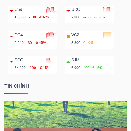
C69
UDC
16,000
-100
-0.62%
2,800
-200
-6.67%
DC4
VC2
6,640
-30
-0.45%
3,800
0
0%
SCG
SJM
64,800
-100
-0.15%
6,900
400
6.15%
TIN CHÍNH