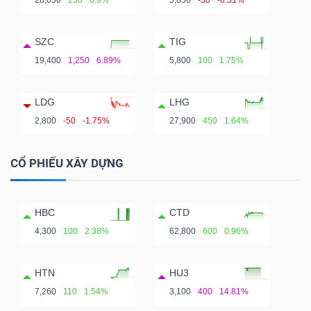
28,050
250
0.9%
5,850
-30
-0.51%
SZC
TIG
19,400
1,250
6.89%
5,800
100
1.75%
LDG
LHG
2,800
-50
-1.75%
27,900
450
1.64%
CỔ PHIẾU XÂY DỰNG
HBC
CTD
4,300
100
2.38%
62,800
600
0.96%
HTN
HU3
7,260
110
1.54%
3,100
400
14.81%