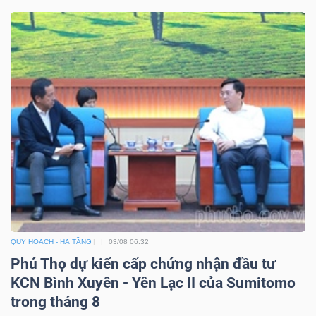
TÀI
CHÍNH
CÔNG
NGHỆ
THÔNG
TIN
QUY HOẠCH - HẠ TẦNG
03/08 06:32
Phú Thọ dự kiến cấp chứng nhận đầu tư
KCN Bình Xuyên - Yên Lạc II của Sumitomo
trong tháng 8