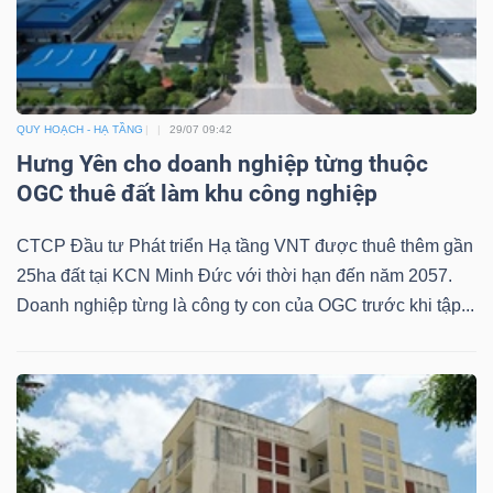
Công
QUY HOẠCH - HẠ TẦNG
29/07 09:42
Hưng Yên cho doanh nghiệp từng thuộc
cụ
OGC thuê đất làm khu công nghiệp
đầu
tư
CTCP Đầu tư Phát triển Hạ tầng VNT được thuê thêm gần
25ha đất tại KCN Minh Đức với thời hạn đến năm 2057.
Doanh nghiệp từng là công ty con của OGC trước khi tập...
Truyền
thông
tài
chính