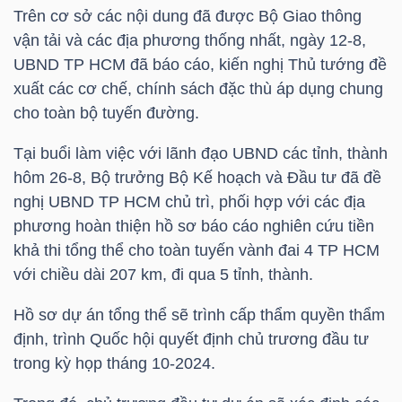
Trên cơ sở các nội dung đã được Bộ Giao thông
vận tải và các địa phương thống nhất, ngày 12-8,
UBND
TP HCM
đã báo cáo, kiến nghị Thủ tướng đề
NGÀNH
xuất các cơ chế, chính sách đặc thù áp dụng chung
cho toàn bộ tuyến đường.
DOANH
Tại buổi làm việc với lãnh đạo UBND các tỉnh, thành
NGHIỆP
hôm 26-8, Bộ trưởng Bộ Kế hoạch và Đầu tư đã đề
nghị UBND
TP HCM
chủ trì, phối hợp với các địa
phương hoàn thiện hồ sơ báo cáo nghiên cứu tiền
khả thi tổng thể cho toàn tuyến vành đai 4
TP HCM
CỔ
với chiều dài 207 km, đi qua 5 tỉnh, thành.
PHIẾU
Hồ sơ dự án tổng thể sẽ trình cấp thẩm quyền thẩm
định, trình Quốc hội quyết định chủ trương đầu tư
trong kỳ họp tháng 10-2024.
PHÁI
SINH