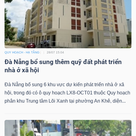
Dữ
liệu
tài
QUY HOẠCH - HẠ TẦNG
28/07 15:04
chính
Đà Nẵng bổ sung thêm quỹ đất phát triển
nhà ở xã hội
Đà Nẵng bổ sung 6 khu vực dự kiến phát triển nhà ở xã
hội, trong đó có ô quy hoạch LX8-OCT01 thuộc Quy hoạch
phân khu Trung tâm Lõi Xanh tại phường An Khê, diện...