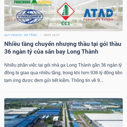
ngữ
(-)
Dịch
vụ
QUY HOẠCH - HẠ TẦNG
29/07 16:07
(-)
Nhiều tầng chuyển nhượng thầu tại gói thầu
36 ngàn tỷ của sân bay Long Thành
Nhiều phần việc tại gói nhà ga Long Thành gần 36 ngàn tỷ
Đào
đồng bị giao qua nhiều tầng, trong khi hơn 936 tỷ đồng tiền
tạo
tạm ứng được đem gửi tiết kiệm. Thông tin về 9...
Sách
tài
chính