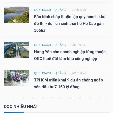
QUY HOẠCH - HẠ TẦNG
01/08 16:27
Bắc Ninh chấp thuận lập quy hoạch khu
đô thị - du lịch sinh thái hồ Hố Cao gần
366ha
QUY HOẠCH - HẠ TẦNG
29/07 09:42
Hưng Yên cho doanh nghiệp từng thuộc
OGC thuê đất làm khu công nghiệp
QUY HOẠCH - HẠ TẦNG
28/07 11:46
TPHCM triển khai 9 dự án chống ngập
vốn đầu tư 7.150 tỷ đồng
ĐỌC NHIỀU NHẤT