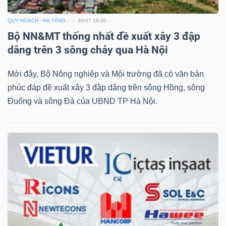
Bài
QUY HOẠCH - HẠ TẦNG
30/07 16:30
viết
Bộ NN&MT thống nhất đề xuất xây 3 đập
của
dâng trên 3 sông chảy qua Hà Nội
tác
Mới đây, Bộ Nông nghiệp và Môi trường đã có văn bản
giả
phúc đáp đề xuất xây 3 đập dâng trên sông Hồng, sông
(-)
Đuống và sông Đà của UBND TP Hà Nội.
Báo
cáo
phân
tích
(-)
Thuật