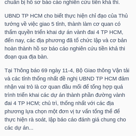
chuẩn bị hồ sơ báo cáo nghiên cứu tiền khả thi.
TÀI
UBND
TP HCM
cho biết thực hiện chỉ đạo của Thủ
CHÍNH
tướng về việc giao 5 tỉnh, thành làm cơ quan có
CÁ
thẩm quyền triển khai dự án vành đai 4
TP HCM
,
đến nay, các địa phương đã tổ chức lập và cơ bản
NHÂN
hoàn thành hồ sơ báo cáo nghiên cứu tiền khả thi
đoạn qua địa bàn.
PHÂN
Tại Thông báo 69 ngày 11-4, Bộ Giao thông Vận tải
TÍCH
và các tỉnh thống nhất đề nghị UBND
TP HCM
đảm
nhận vai trò là cơ quan đầu mối để tổng hợp quá
VIETSTOCKFINANCE
trình triển khai các dự án thành phần đường vành
đai 4
TP HCM
; chủ trì, thống nhất với các địa
phương lựa chọn một đơn vị tư vấn tổng thể để
thực hiện rà soát, lập báo cáo đánh giá chung cho
VĨ
các dự án...
MÔ