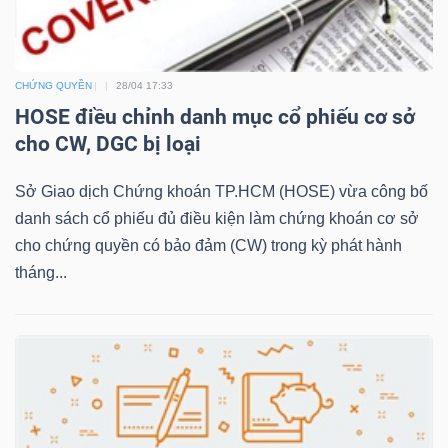
LIỆU
Ngành
CHỨNG QUYỀN
28/04 17:33
(-)
HOSE điều chỉnh danh mục cổ phiếu cơ sở
cho CW, DGC bị loại
VS-
SECTOR
Sở Giao dịch Chứng khoán TP.HCM (HOSE) vừa công bố
danh sách cổ phiếu đủ điều kiện làm chứng khoán cơ sở
cho chứng quyền có bảo đảm (CW) trong kỳ phát hành
tháng...
NĂNG
LƯỢNG