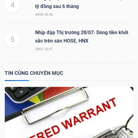
4
tỷ đồng sau 6 tháng
04/08 18:39
TRÁI
Nhịp đập Thị trường 28/07: Dòng tiền khởi
PHIẾU
5
sắc trên sàn HOSE, HNX
28/07 16:47
CÔNG
CỤ
TIN CÙNG CHUYÊN MỤC
ĐẦU
TƯ
TRUY
XUẤT
DỮ