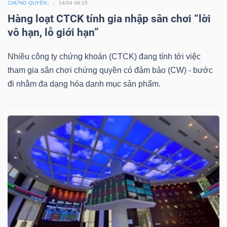
CHỨNG QUYỀN
14/04 09:15
Hàng loạt CTCK tính gia nhập sân chơi “lời
Bài
vô hạn, lỗ giới hạn”
viết
của
Nhiều công ty chứng khoán (CTCK) đang tính tới việc
tác
tham gia sân chơi chứng quyền có đảm bảo (CW) - bước
giả
đi nhằm đa dạng hóa danh mục sản phẩm.
(-)
Báo
cáo
phân
tích
(-)
Thuật