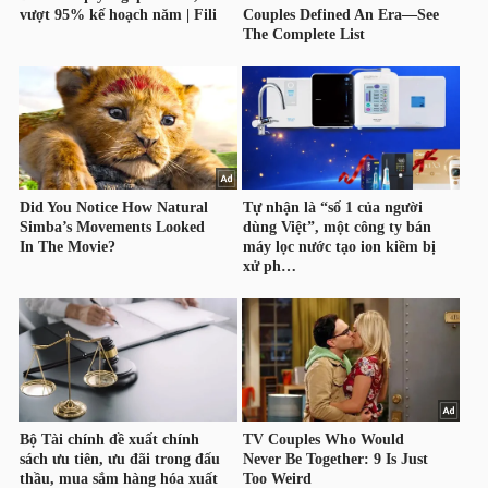
TÀI
CHÍNH
CÁ
NHÂN
PHÂN
TÍCH
VIETSTOCKFINANCE
VĨ
MÔ