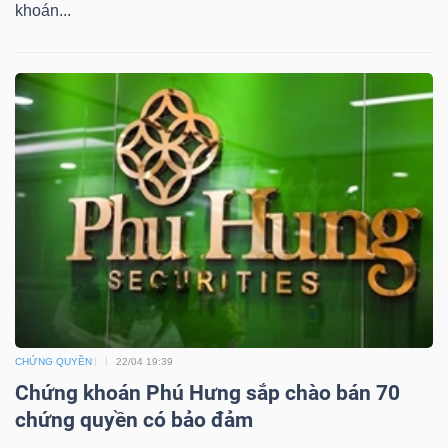
DỊCH
khoán...
VỤ
TRUYỀN
THÔNG
TIỆN
ÍCH
BẤT
CHỨNG QUYỀN
22/04 19:39
ĐỘNG
Chứng khoán Phú Hưng sắp chào bán 70
chứng quyền có bảo đảm
SẢN