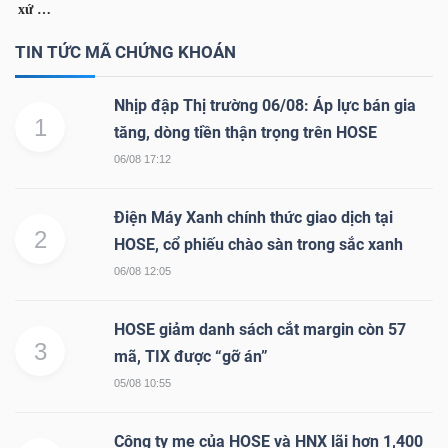
TIN TỨC MÃ CHỨNG KHOÁN
NGÀNH
Nhịp đập Thị trường 06/08: Áp lực bán gia
1
tăng, dòng tiền thận trọng trên HOSE
06/08 17:12
DOANH
NGHIỆP
Điện Máy Xanh chính thức giao dịch tại
2
HOSE, cổ phiếu chào sàn trong sắc xanh
06/08 12:05
CỔ
PHIẾU
HOSE giảm danh sách cắt margin còn 57
3
mã, TIX được “gỡ án”
05/08 10:55
PHÁI
SINH
Công ty mẹ của HOSE và HNX lãi hơn 1,400