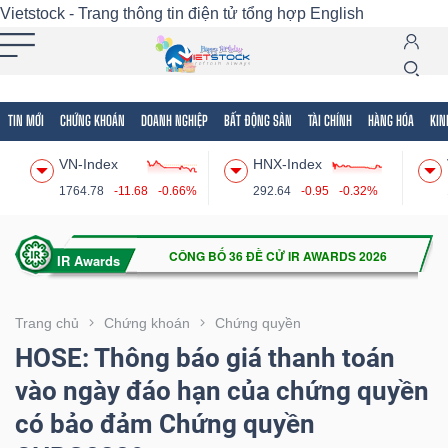
Vietstock - Trang thông tin điện tử tổng hợp
English
TIN MỚI
CHỨNG KHOÁN
DOANH NGHIỆP
BẤT ĐỘNG SẢN
TÀI CHÍNH
HÀNG HÓA
KIN
Tất cả
Tính năng
Ngành
Mã chứng khoán
Lãnh
VN-Index
HNX-Index
Tính
1764.78
-11.68
-0.66%
292.64
-0.95
-0.32%
năng
(-)
VIETSTOCK
Trang chủ
Chứng khoán
Chứng quyền
HOSE: Thông báo giá thanh toán
vào ngày đáo hạn của chứng quyền
CHỨNG
có bảo đảm Chứng quyền
KHOÁN