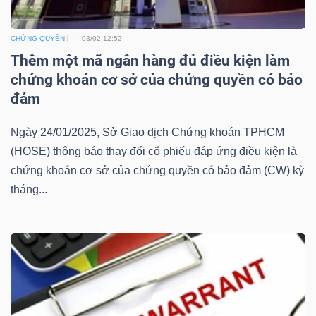
ngữ
(-)
CHỨNG QUYỀN
03/02 12:52
Thêm một mã ngân hàng đủ điều kiện làm
Dịch
chứng khoán cơ sở của chứng quyền có bảo
vụ
đảm
(-)
Ngày 24/01/2025, Sở Giao dịch Chứng khoán TPHCM
(HOSE) thông báo thay đổi cổ phiếu đáp ứng điều kiện là
Đào
chứng khoán cơ sở của chứng quyền có bảo đảm (CW) kỳ
tạo
tháng...
Sách
tài
chính