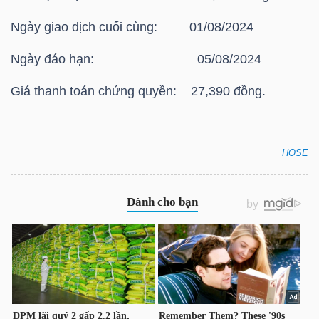
HÀNG
Ngày giao dịch cuối cùng: 01/08/2024
HÓA
Ngày đáo hạn: 05/08/2024
Giá thanh toán chứng quyền: 27,390 đồng.
KINH
TẾ
HOSE
HOSE: Thông báo giá thanh toán vào ngày đáo hạn
THẾ
của chứng quyền có bảo đảm Chứng quyền
GIỚI
CHPG2329
ĐÔNG
DƯƠNG