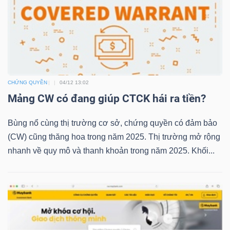
NGUYÊN
VẬT
LIỆU
CHỨNG QUYỀN
04/12 13:02
Mảng CW có đang giúp CTCK hái ra tiền?
CÔNG
NGHIỆP
Bùng nổ cùng thị trường cơ sở, chứng quyền có đảm bảo
(CW) cũng thăng hoa trong năm 2025. Thị trường mở rộng
nhanh về quy mô và thanh khoản trong năm 2025. Khối...
TIÊU
DÙNG
KHÔNG
THIẾT