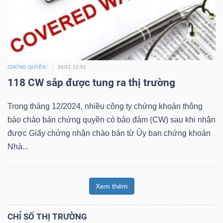
Công
CHỨNG QUYỀN
26/12 12:51
cụ
118 CW sắp được tung ra thị trường
đầu
tư
Trong tháng 12/2024, nhiều công ty chứng khoán thông
báo chào bán chứng quyền có bảo đảm (CW) sau khi nhận
được Giấy chứng nhận chào bán từ Ủy ban chứng khoán
Nhà...
Truyền
thông
Xem thêm
tài
chính
CHỈ SỐ THỊ TRƯỜNG