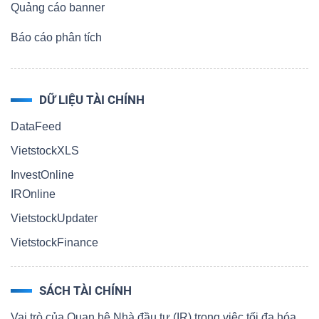
Quảng cáo banner
Báo cáo phân tích
DỮ LIỆU TÀI CHÍNH
DataFeed
VietstockXLS
InvestOnline
IROnline
VietstockUpdater
VietstockFinance
SÁCH TÀI CHÍNH
Vai trò của Quan hệ Nhà đầu tư (IR) trong việc tối đa hóa