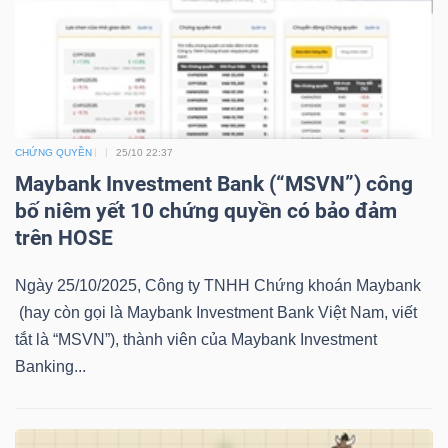
YẾU
TIÊU
CHỨNG QUYỀN
25/10 22:37
DÙNG
Maybank Investment Bank (“MSVN”) công
THIẾT
bố niêm yết 10 chứng quyền có bảo đảm
YẾU
trên HOSE
Ngày 25/10/2025, Công ty TNHH Chứng khoán Maybank
(hay còn gọi là Maybank Investment Bank Việt Nam, viết
CHĂM
tắt là “MSVN”), thành viên của Maybank Investment
SÓC
Banking...
SỨC
KHỎE