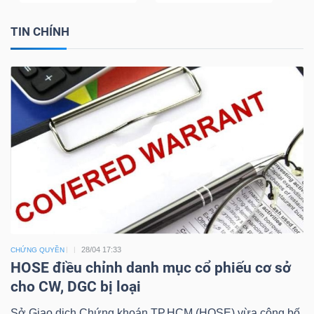
TIN CHÍNH
28/04 17:33
CHỨNG QUYỀN
HOSE điều chỉnh danh mục cổ phiếu cơ sở
cho CW, DGC bị loại
Sở Giao dịch Chứng khoán TP.HCM (HOSE) vừa công bố