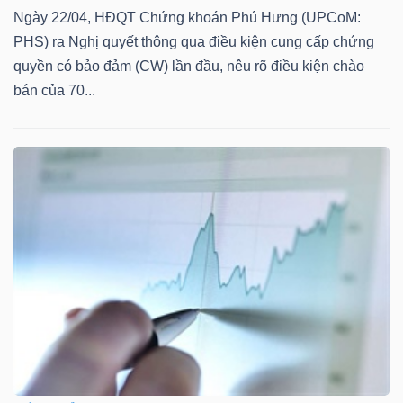
Ngày 22/04, HĐQT Chứng khoán Phú Hưng (UPCoM:
Mã
PHS) ra Nghị quyết thông qua điều kiện cung cấp chứng
chứng
quyền có bảo đảm (CW) lần đầu, nêu rõ điều kiện chào
khoán
bán của 70...
(-)
Tất cả
Cổ phiếu
Chỉ số
Chứng chỉ quỹ
Chứng 
Lãnh
đạo
(-)
Tất cả
Người nội bộ
Người liên quan
Cổ đông lớn
Tin
tức
(-)