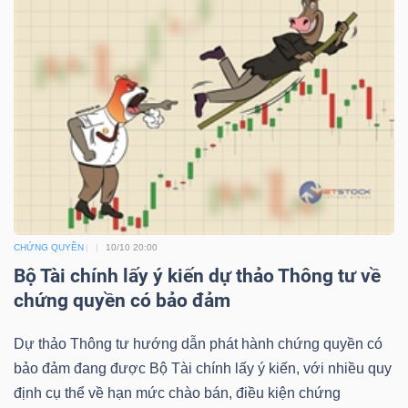
TÀI
CHÍNH
CÔNG
NGHỆ
CHỨNG QUYỀN
10/10 20:00
Bộ Tài chính lấy ý kiến dự thảo Thông tư về
THÔNG
chứng quyền có bảo đảm
TIN
Dự thảo Thông tư hướng dẫn phát hành chứng quyền có
bảo đảm đang được Bộ Tài chính lấy ý kiến, với nhiều quy
định cụ thể về hạn mức chào bán, điều kiện chứng