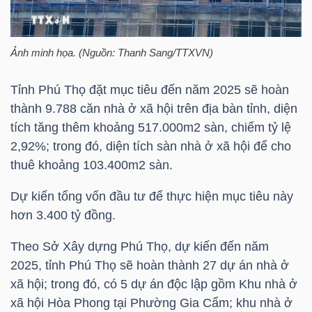
HÀNG
HÓA
Ảnh minh họa. (Nguồn: Thanh Sang/TTXVN)
Tỉnh Phú Thọ đặt mục tiêu đến năm 2025 sẽ hoàn
KINH
thành 9.788 căn nhà ở xã hội trên địa bàn tỉnh, diện
TẾ
tích tăng thêm khoảng 517.000m2 sàn, chiếm tỷ lệ
2,92%; trong đó, diện tích sàn nhà ở xã hội để cho
thuê khoảng 103.400m2 sàn.
THẾ
Dự kiến tổng vốn đầu tư để thực hiện mục tiêu này
GIỚI
hơn 3.400 tỷ đồng.
Theo Sở Xây dựng Phú Thọ, dự kiến đến năm
ĐÔNG
2025, tỉnh Phú Thọ sẽ hoàn thành 27 dự án nhà ở
DƯƠNG
xã hội; trong đó, có 5 dự án độc lập gồm Khu nhà ở
xã hội Hòa Phong tại Phường Gia Cẩm; khu nhà ở