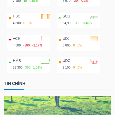
7,150
40
0.56%
6,670
-20
-0.3%
HBC
SCG
4,300
0
0%
64,900
300
0.46%
VC9
UDJ
4,500
-100
-2.17%
6,000
0
0%
HMS
UDC
29,300
300
1.03%
3,100
0
0%
TIN CHÍNH