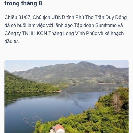
ngữ
trong tháng 8
(-)
Chiều 31/07, Chủ tịch UBND tỉnh Phú Thọ Trần Duy Đông
đã có buổi làm việc với lãnh đạo Tập đoàn Sumitomo và
Dịch
Công ty TNHH KCN Thăng Long Vĩnh Phúc về kế hoạch
vụ
đầu tư...
(-)
Đào
tạo
Sách
tài
chính