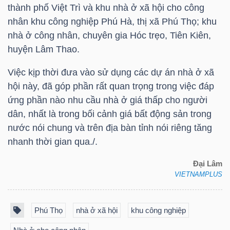
YẾU
thành phố Việt Trì và khu nhà ở xã hội cho công
nhân khu công nghiệp Phú Hà, thị xã Phú Thọ; khu
nhà ở công nhân, chuyên gia Hóc trẹo, Tiên Kiên,
huyện Lâm Thao.
TIÊU
Việc kịp thời đưa vào sử dụng các dự án nhà ở xã
DÙNG
hội này, đã góp phần rất quan trọng trong việc đáp
THIẾT
ứng phần nào nhu cầu nhà ở giá thấp cho người
YẾU
dân, nhất là trong bối cảnh giá bất động sản trong
nước nói chung và trên địa bàn tỉnh nói riêng tăng
nhanh thời gian qua./.
Đại Lâm
CHĂM
VIETNAMPLUS
SÓC
SỨC
Phú Thọ
nhà ở xã hội
khu công nghiệp
KHỎE