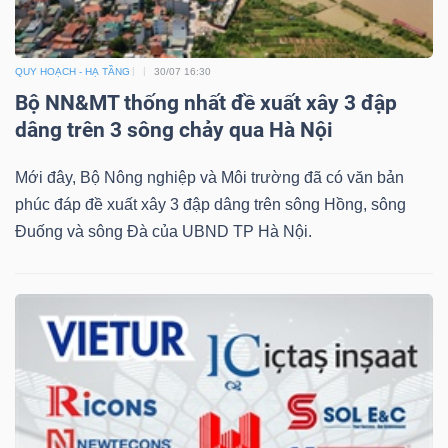
QUY HOẠCH - HẠ TẦNG
30/07 16:30
Dữ
Bộ NN&MT thống nhất đề xuất xây 3 đập
liệu
dâng trên 3 sông chảy qua Hà Nội
tài
chính
Mới đây, Bộ Nông nghiệp và Môi trường đã có văn bản
phúc đáp đề xuất xây 3 đập dâng trên sông Hồng, sông
Đuống và sông Đà của UBND TP Hà Nội.