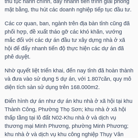
thủ tục hành chính, đẩy nhanh tiến trình giải phóng
NGUYÊN
mặt bằng, thu hút các doanh nghiệp tiếp tục đầu tư.
VẬT
LIỆU
Các cơ quan, ban, ngành trên địa bàn tỉnh cũng đã
phối hợp, đề xuất tháo gỡ các khó khăn, vướng
mắc đối với các dự án đầu tư xây dựng nhà ở xã
hội để đẩy nhanh tiến độ thực hiện các dự án đã
phê duyệt.
CÔNG
NGHIỆP
Nhờ quyết liệt triển khai, đến nay tỉnh đã hoàn thành
và đưa vào sử dụng 5 dự án, với 1.807căn, quy mô
diện tích sàn sử dụng trên 168.000m2.
Điển hình dự án như dự án khu nhà ở xã hội tại khu
TIÊU
Thành Công, Phường Thọ Sơn; khu nhà ở xã hội
DÙNG
thấp tầng tại lô đất N02-Khu nhà ở và dịch vụ
KHÔNG
thương mại Minh Phương, phường Minh Phương;
THIẾT
khu nhà ở và dịch vụ khu công nghiệp Thụy Vân