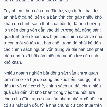
Tuy nhiên, theo các nhà đầu tư, việc triển khai dự
án nhà ở xã hội trên địa bàn tỉnh còn gặp nhiều khó
TRÁI
khăn do chính sách thắt chặt tiền tệ đã ảnh hưởng
PHIẾU
lớn đến dòng vốn dẫn vào thị trường bất động sản;
quá trình triển khai thực hiện các chính sách về nhà
ở còn một số tồn tại, hạn chế, trong đó phải kể đến
CÔNG
các chính sách nguồn vốn trung và dài hạn cho phát
CỤ
triển nhà ở xã hội còn thiếu do nguồn lực của tỉnh
ĐẦU
khó khăn.
TƯ
Nhiều doanh nghiệp bất động sản vẫn chưa quan
tâm nhà ở xã hội do công tác xúc tiến, kêu gọi nhà
đầu tư và các cơ chế, chính sách ưu đãi chưa hiệu
TRUY
quả dẫn đến rất khó khăn trong việc thu hút, lựa
XUẤT
chọn chủ đầu tư; cơ cấu sản phẩm nhà ở xã hội còn
DỮ
có sự mất cân đối, tỷ lệ nhà chung cư cho thuê trên