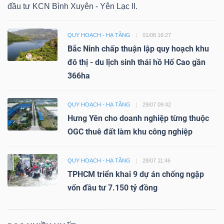
đầu tư KCN Bình Xuyên - Yên Lạc II.
QUY HOẠCH - HẠ TẦNG
01/08 16:27
Bắc Ninh chấp thuận lập quy hoạch khu
đô thị - du lịch sinh thái hồ Hố Cao gần
366ha
QUY HOẠCH - HẠ TẦNG
29/07 09:42
Hưng Yên cho doanh nghiệp từng thuộc
OGC thuê đất làm khu công nghiệp
QUY HOẠCH - HẠ TẦNG
28/07 11:46
TPHCM triển khai 9 dự án chống ngập
vốn đầu tư 7.150 tỷ đồng