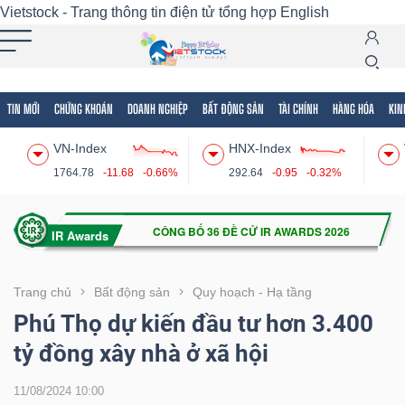
Vietstock - Trang thông tin điện tử tổng hợp
English
TIN MỚI
CHỨNG KHOÁN
DOANH NGHIỆP
BẤT ĐỘNG SẢN
TÀI CHÍNH
HÀNG HÓA
KIN
Tất cả
Tính năng
Ngành
Mã chứng khoán
Lãnh
VN-Index
HNX-Index
Tính
1764.78
-11.68
-0.66%
292.64
-0.95
-0.32%
năng
(-)
VIETSTOCK
Trang chủ
Bất động sản
Quy hoạch - Hạ tầng
Phú Thọ dự kiến đầu tư hơn 3.400
tỷ đồng xây nhà ở xã hội
CHỨNG
KHOÁN
11/08/2024 10:00