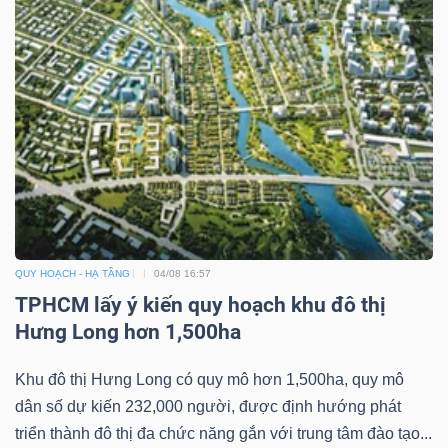
Mã
chứng
khoán
(-)
Tất cả
Cổ phiếu
Chỉ số
Chứng chỉ quỹ
Chứng 
Lãnh
đạo
(-)
QUY HOẠCH - HẠ TẦNG
04/08 16:57
TPHCM lấy ý kiến quy hoạch khu đô thị
Tất cả
Người nội bộ
Người liên quan
Cổ đông lớn
Hưng Long hơn 1,500ha
Tin
Khu đô thị Hưng Long có quy mô hơn 1,500ha, quy mô
tức
dân số dự kiến 232,000 người, được định hướng phát
(-)
triển thành đô thị đa chức năng gắn với trung tâm đào tạo...