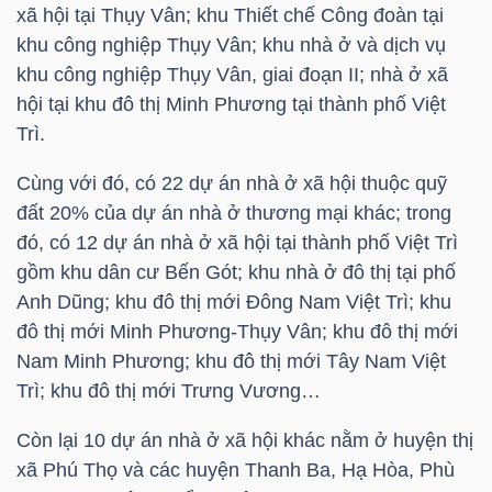
xã hội tại Thụy Vân; khu Thiết chế Công đoàn tại
khu công nghiệp Thụy Vân; khu nhà ở và dịch vụ
TÀI
khu công nghiệp Thụy Vân, giai đoạn II; nhà ở xã
CHÍNH
hội tại khu đô thị Minh Phương tại thành phố Việt
CÁ
Trì.
NHÂN
Cùng với đó, có 22 dự án nhà ở xã hội thuộc quỹ
đất 20% của dự án nhà ở thương mại khác; trong
đó, có 12 dự án nhà ở xã hội tại thành phố Việt Trì
PHÂN
gồm khu dân cư Bến Gót; khu nhà ở đô thị tại phố
TÍCH
Anh Dũng; khu đô thị mới Đông Nam Việt Trì; khu
VIETSTOCKFINANCE
đô thị mới Minh Phương-Thụy Vân; khu đô thị mới
Nam Minh Phương; khu đô thị mới Tây Nam Việt
Trì; khu đô thị mới Trưng Vương…
Còn lại 10 dự án nhà ở xã hội khác nằm ở huyện thị
VĨ
xã Phú Thọ và các huyện Thanh Ba, Hạ Hòa, Phù
MÔ