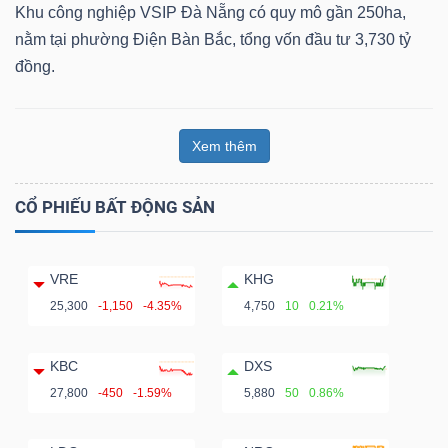
Khu công nghiệp VSIP Đà Nẵng có quy mô gần 250ha,
nằm tại phường Điện Bàn Bắc, tổng vốn đầu tư 3,730 tỷ
đồng.
Xem thêm
CỔ PHIẾU BẤT ĐỘNG SẢN
VRE
KHG
25,300
-1,150
-4.35%
4,750
10
0.21%
KBC
DXS
27,800
-450
-1.59%
5,880
50
0.86%