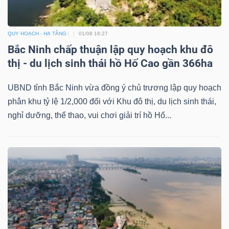
QUY HOẠCH - HẠ TẦNG
01/08 16:27
Bắc Ninh chấp thuận lập quy hoạch khu đô
Công
thị - du lịch sinh thái hồ Hố Cao gần 366ha
cụ
UBND tỉnh Bắc Ninh vừa đồng ý chủ trương lập quy hoạch
đầu
phân khu tỷ lệ 1/2,000 đối với Khu đô thị, du lịch sinh thái,
tư
nghỉ dưỡng, thể thao, vui chơi giải trí hồ Hố...
Truyền
thông
tài
chính