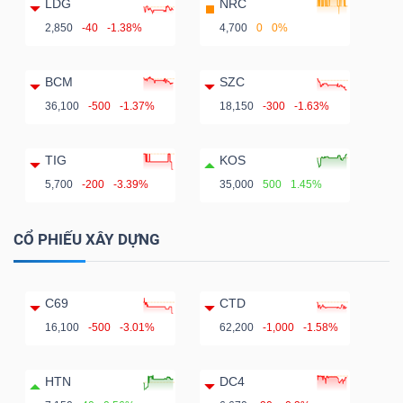
LDG
NRC
2,850
-40
-1.38%
4,700
0
0%
BCM
SZC
36,100
-500
-1.37%
18,150
-300
-1.63%
TIG
KOS
5,700
-200
-3.39%
35,000
500
1.45%
CỔ PHIẾU XÂY DỰNG
C69
CTD
16,100
-500
-3.01%
62,200
-1,000
-1.58%
HTN
DC4