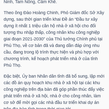
Ninh, Tam Nông, Cẩm Khê.
Theo ông Đào Hoàng Chinh, Phó Giám đốc Sở Xây
NGÀNH
dựng, sau thời gian triển khai Đề án “Đầu tư xây
dựng ít nhất 1 triệu căn hộ nhà ở xã hội cho đối
tượng thu nhập thấp, công nhân khu công nghiệp
giai đoạn 2021-2030” của Thủ tướng Chính phủ tại
DOANH
Phú Thọ, về cơ bản đã và đang dần đáp ứng nhu
NGHIỆP
cầu, đang trong lộ trình thực hiện và phù hợp với
chương trình, kế hoạch phát triển nhà ở của tỉnh
Phú Thọ.
CỔ
Đặc biệt, Ủy ban Nhân dân tỉnh đã bổ sung, lập mới
PHIẾU
các đồ án quy hoạch khu nhà ở xã hội tại các khu
công nghiệp trên địa bàn đã góp phần thúc đẩy việc
phát triển nhà ở xã hội, nhà ở cho công nhân, làm
PHÁI
cơ sở để mời gọi các nhà đầu tư triển khai dự án
SINH
trên địa bàn tỉnh trong thời gian tới.