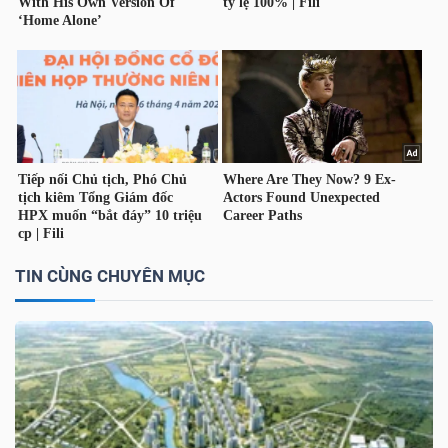
DỊCH
VỤ
TRUYỀN
THÔNG
TIỆN
ÍCH
TIN CÙNG CHUYÊN MỤC
BẤT
ĐỘNG
SẢN