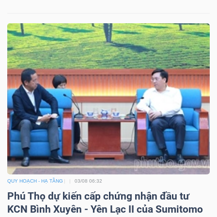
Bài
viết
của
tác
giả
(-)
Báo
cáo
phân
tích
(-)
QUY HOẠCH - HẠ TẦNG
03/08 06:32
Phú Thọ dự kiến cấp chứng nhận đầu tư
Thuật
KCN Bình Xuyên - Yên Lạc II của Sumitomo