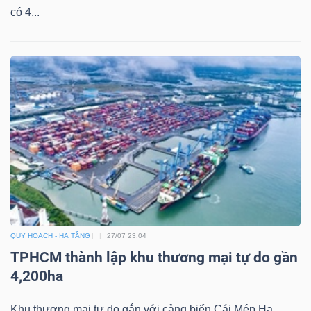
có 4...
QUY HOẠCH - HẠ TẦNG
27/07 23:04
TPHCM thành lập khu thương mại tự do gần
4,200ha
Khu thương mại tự do gắn với cảng biển Cái Mép Hạ