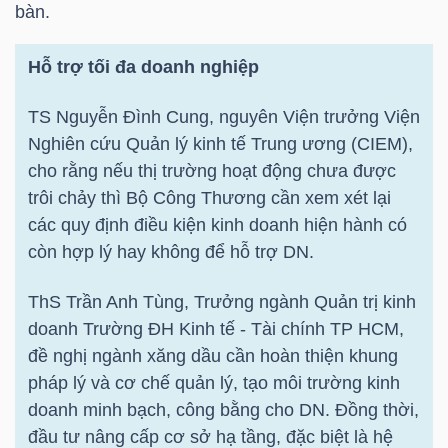
bàn.
NGUYÊN
VẬT
Hỗ trợ tối đa doanh nghiệp
LIỆU
TS Nguyễn Đình Cung, nguyên Viện trưởng Viện
Nghiên cứu Quản lý kinh tế Trung ương (CIEM),
cho rằng nếu thị trường hoạt động chưa được
CÔNG
trôi chảy thì Bộ Công Thương cần xem xét lại
NGHIỆP
các quy định điều kiện kinh doanh hiện hành có
còn hợp lý hay không để hỗ trợ DN.
ThS Trần Anh Tùng, Trưởng ngành Quản trị kinh
doanh Trường ĐH Kinh tế - Tài chính
TP HCM
,
TIÊU
đề nghị ngành xăng dầu cần hoàn thiện khung
DÙNG
pháp lý và cơ chế quản lý, tạo môi trường kinh
KHÔNG
doanh minh bạch, công bằng cho DN. Đồng thời,
THIẾT
đầu tư nâng cấp cơ sở hạ tầng, đặc biệt là hệ