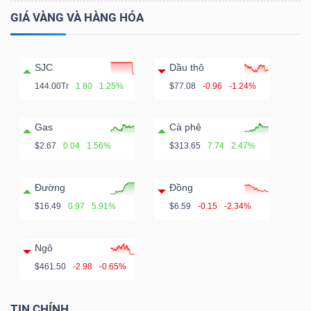
GIÁ VÀNG VÀ HÀNG HÓA
SJC
Dầu thô
144.00Tr
1.80
1.25%
$77.08
-0.96
-1.24%
Gas
Cà phê
$2.67
0.04
1.56%
$313.65
7.74
2.47%
Đường
Đồng
$16.49
0.97
5.91%
$6.59
-0.15
-2.34%
Ngô
$461.50
-2.98
-0.65%
TIN CHÍNH