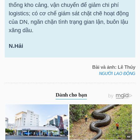
YẾU
thống kho cảng, vận chuyển để giảm chi phí
logistics; có cơ chế giám sát chặt chẽ hoạt động
của DN, ngăn chặn tình trạng gian lận, buôn lậu
xăng dầu.
TIÊU
N.Hải
DÙNG
THIẾT
YẾU
Bài và ảnh: Lê Thúy
NGƯỜI LAO ĐỘNG
CHĂM
SÓC
SỨC
KHỎE