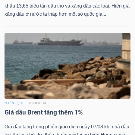
khẩu 13,65 triệu tấn dầu thô và xăng dầu các loại. Hiện giá
Mã
xăng dầu ở nước ta thấp hơn một số quốc gia...
chứng
khoán
(-)
Tất cả
Cổ phiếu
Chỉ số
Chứng chỉ quỹ
Chứng 
Lãnh
đạo
(-)
Tất cả
Người nội bộ
Người liên quan
Cổ đông lớn
NHIÊN LIỆU
08/08 08:13
Tin
Giá dầu Brent tăng thêm 1%
tức
(-)
Giá dầu tăng trong phiên giao dịch ngày 07/08 khi nhà đầu
tư tiếp tục chờ đợi thỏa thuận mở lại eo biển Hormuz mà