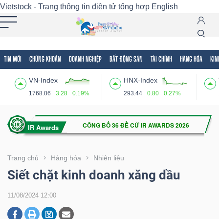
Vietstock - Trang thông tin điện tử tổng hợp
English
TIN MỚI
CHỨNG KHOÁN
DOANH NGHIỆP
BẤT ĐỘNG SẢN
TÀI CHÍNH
HÀNG HÓA
KIN
Tất cả
Tính năng
Ngành
Mã chứng khoán
Lãnh
VN-Index
HNX-Index
Tính
1768.06
3.28
0.19%
293.44
0.80
0.27%
năng
(-)
VIETSTOCK
Trang chủ
Hàng hóa
Nhiên liệu
Siết chặt kinh doanh xăng dầu
CHỨNG
11/08/2024 12:00
KHOÁN