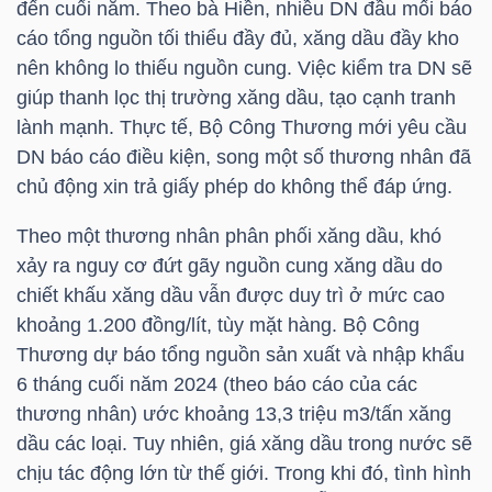
đến cuối năm. Theo bà Hiền, nhiều DN đầu mối báo
cáo tổng nguồn tối thiểu đầy đủ, xăng dầu đầy kho
nên không lo thiếu nguồn cung. Việc kiểm tra DN sẽ
TRÁI
giúp thanh lọc thị trường xăng dầu, tạo cạnh tranh
PHIẾU
lành mạnh. Thực tế, Bộ Công Thương mới yêu cầu
DN báo cáo điều kiện, song một số thương nhân đã
chủ động xin trả giấy phép do không thể đáp ứng.
CÔNG
Theo một thương nhân phân phối xăng dầu, khó
CỤ
xảy ra nguy cơ đứt gãy nguồn cung xăng dầu do
ĐẦU
chiết khấu xăng dầu vẫn được duy trì ở mức cao
TƯ
khoảng 1.200 đồng/lít, tùy mặt hàng. Bộ Công
Thương dự báo tổng nguồn sản xuất và nhập khẩu
6 tháng cuối năm 2024 (theo báo cáo của các
thương nhân) ước khoảng 13,3 triệu m3/tấn xăng
TRUY
dầu các loại. Tuy nhiên, giá xăng dầu trong nước sẽ
XUẤT
chịu tác động lớn từ thế giới. Trong khi đó, tình hình
DỮ