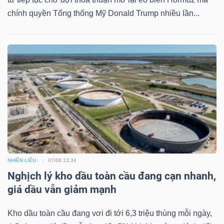
chính quyền Tổng thống Mỹ Donald Trump nhiều lần...
Bài
viết
của
tác
giả
(-)
Báo
cáo
phân
NHIÊN LIỆU
07/08 13:34
tích
Nghịch lý kho dầu toàn cầu đang cạn nhanh,
(-)
giá dầu vẫn giảm mạnh
Thuật
Kho dầu toàn cầu đang vơi đi tới 6,3 triệu thùng mỗi ngày,