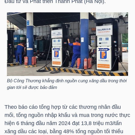
Đầu tư và Phát triển Thành Phát (Hà Nội).
TÀI
CHÍNH
CÁ
NHÂN
PHÂN
TÍCH
Bộ Công Thương khẳng định nguồn cung xăng dầu trong thời
VIETSTOCKFINANCE
gian tới sẽ được bảo đảm
Theo báo cáo tổng hợp từ các thương nhân đầu
mối, tổng nguồn nhập khẩu và mua trong nước thực
VĨ
hiện 6 tháng đầu năm 2024 đạt 13,8 triệu m3/tấn
MÔ
xăng dầu các loại, bằng 48% tổng nguồn tối thiểu