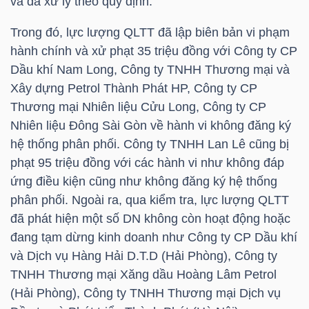
và đã xử lý theo quy định.
HÀNG
HÓA
Trong đó, lực lượng QLTT đã lập biên bản vi phạm
hành chính và xử phạt 35 triệu đồng với Công ty CP
Dầu khí Nam Long, Công ty TNHH Thương mại và
Xây dựng Petrol Thành Phát HP, Công ty CP
KINH
Thương mại Nhiên liệu Cửu Long, Công ty CP
TẾ
Nhiên liệu Đông Sài Gòn về hành vi không đăng ký
hệ thống phân phối. Công ty TNHH Lan Lê cũng bị
phạt 95 triệu đồng với các hành vi như không đáp
THẾ
ứng điều kiện cũng như không đăng ký hệ thống
GIỚI
phân phối. Ngoài ra, qua kiểm tra, lực lượng QLTT
đã phát hiện một số DN không còn hoạt động hoặc
đang tạm dừng kinh doanh như Công ty CP Dầu khí
và Dịch vụ Hàng Hải D.T.D (Hải Phòng), Công ty
ĐÔNG
TNHH Thương mại Xăng dầu Hoàng Lâm Petrol
DƯƠNG
(Hải Phòng), Công ty TNHH Thương mại Dịch vụ