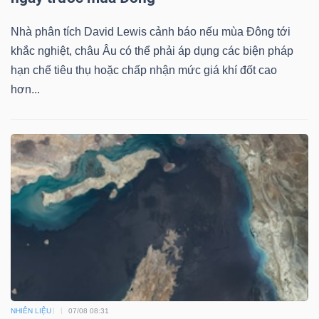
Nhà phân tích David Lewis cảnh báo nếu mùa Đông tới
khắc nghiệt, châu Âu có thể phải áp dụng các biện pháp
hạn chế tiêu thụ hoặc chấp nhận mức giá khí đốt cao
Công
hơn...
cụ
đầu
tư
Truyền
thông
tài
chính
NHIÊN LIỆU
07/08 08:31