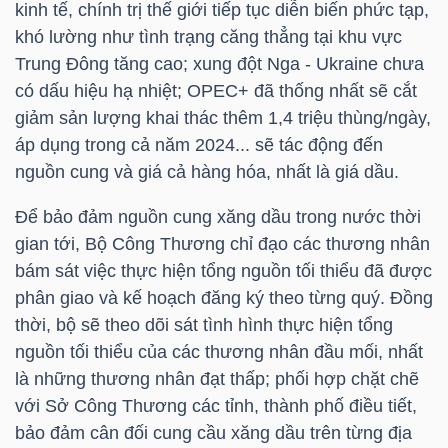
kinh tế, chính trị thế giới tiếp tục diễn biến phức tạp,
LIỆU
khó lường như tình trạng căng thẳng tại khu vực
Trung Đông tăng cao; xung đột Nga - Ukraine chưa
Ngành
có dấu hiệu hạ nhiệt; OPEC+ đã thống nhất sẽ cắt
(-)
giảm sản lượng khai thác thêm 1,4 triệu thùng/ngày,
áp dụng trong cả năm 2024... sẽ tác động đến
VS-
nguồn cung và giá cả hàng hóa, nhất là giá dầu.
SECTOR
Để bảo đảm nguồn cung xăng dầu trong nước thời
gian tới, Bộ Công Thương chỉ đạo các thương nhân
bám sát việc thực hiện tổng nguồn tối thiểu đã được
phân giao và kế hoạch đăng ký theo từng quý. Đồng
NĂNG
thời, bộ sẽ theo dõi sát tình hình thực hiện tổng
LƯỢNG
nguồn tối thiểu của các thương nhân đầu mối, nhất
là những thương nhân đạt thấp; phối hợp chặt chẽ
với Sở Công Thương các tỉnh, thành phố điều tiết,
bảo đảm cân đối cung cầu xăng dầu trên từng địa