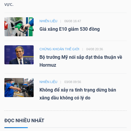
vực.
NHIÊN LIỆU
06/08 16:47
Giá xăng E10 giảm 530 đồng
CHỨNG KHOÁN THẾ GIỚI
04/08 20:36
Bộ trưởng Mỹ nói sắp đạt thỏa thuận về
Hormuz
NHIÊN LIỆU
03/08 09:56
Không để xảy ra tình trạng dừng bán
xăng dầu không có lý do
ĐỌC NHIỀU NHẤT