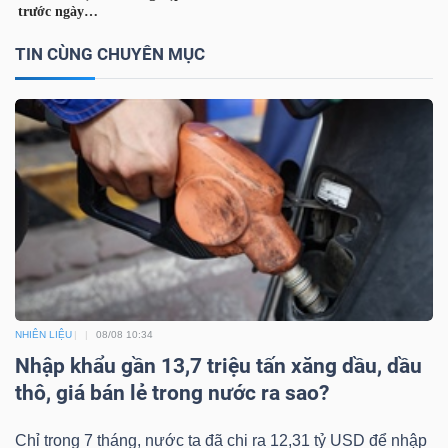
DỊCH
VỤ
TIN CÙNG CHUYÊN MỤC
TRUYỀN
THÔNG
TIỆN
ÍCH
NHIÊN LIỆU
08/08 10:34
BẤT
Nhập khẩu gần 13,7 triệu tấn xăng dầu, dầu
ĐỘNG
thô, giá bán lẻ trong nước ra sao?
SẢN
Chỉ trong 7 tháng, nước ta đã chi ra 12,31 tỷ USD để nhập