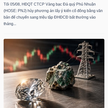
NGUYÊN
Tối 05/08, HĐQT CTCP Vàng bạc Đá quý Phú Nhuận
(HOSE: PNJ) hủy phương án lấy ý kiến cổ đông bằng văn
VẬT
bản để chuyển sang triệu tập ĐHĐCĐ bất thường vào
LIỆU
tháng...
CÔNG
NGHIỆP
TIÊU
DÙNG
KHÔNG
THIẾT