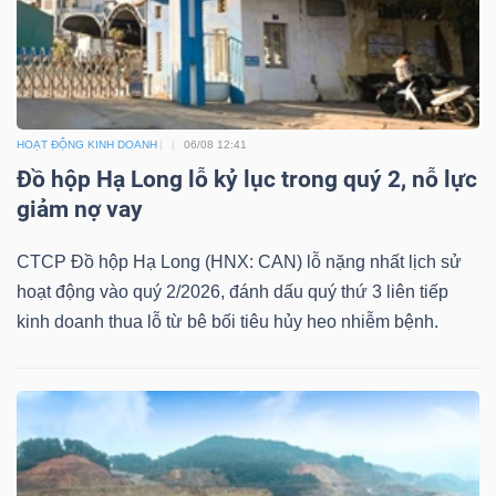
TÀI
CHÍNH
HOẠT ĐỘNG KINH DOANH
06/08 12:41
Đồ hộp Hạ Long lỗ kỷ lục trong quý 2, nỗ lực
giảm nợ vay
CTCP Đồ hộp Hạ Long (HNX: CAN) lỗ nặng nhất lịch sử
CÔNG
hoạt động vào quý 2/2026, đánh dấu quý thứ 3 liên tiếp
NGHỆ
kinh doanh thua lỗ từ bê bối tiêu hủy heo nhiễm bệnh.
THÔNG
TIN