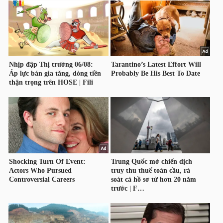
HÀNG
HÓA
KINH
TẾ
THẾ
GIỚI
ĐÔNG
DƯƠNG