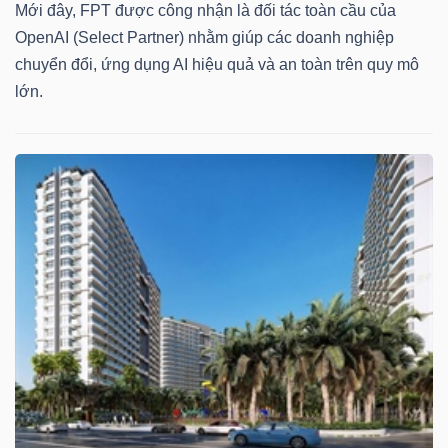
Mới đây, FPT được công nhận là đối tác toàn cầu của
OpenAI (Select Partner) nhằm giúp các doanh nghiệp
Bài
chuyển đổi, ứng dụng AI hiệu quả và an toàn trên quy mô
viết
lớn.
của
tác
giả
(-)
Báo
cáo
phân
tích
(-)
Thuật