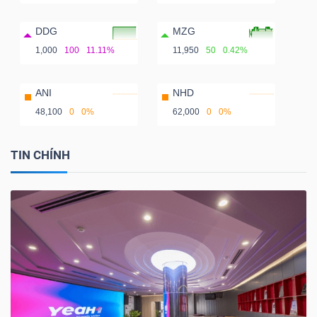
DDG
MZG
1,000
100
11.11%
11,950
50
0.42%
ANI
NHD
48,100
0
0%
62,000
0
0%
TIN CHÍNH