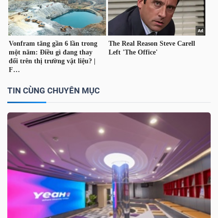
TÀI
CHÍNH
CÁ
NHÂN
TIN CÙNG CHUYÊN MỤC
PHÂN
TÍCH
VIETSTOCKFINANCE
VĨ
MÔ