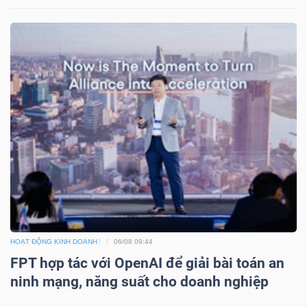
Mã
chứng
khoán
(-)
Tất cả
Cổ phiếu
Chỉ số
Chứng chỉ quỹ
Chứng 
Lãnh
đạo
(-)
Tất cả
Người nội bộ
Người liên quan
Cổ đông lớn
HOẠT ĐỘNG KINH DOANH
06/08 09:44
Tin
FPT hợp tác với OpenAI để giải bài toán an
tức
ninh mạng, năng suất cho doanh nghiệp
(-)