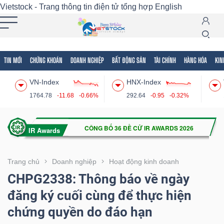
Vietstock - Trang thông tin điện tử tổng hợp
English
TIN MỚI
CHỨNG KHOÁN
DOANH NGHIỆP
BẤT ĐỘNG SẢN
TÀI CHÍNH
HÀNG HÓA
KIN
Tất cả
Tính năng
Ngành
Mã chứng khoán
Lãnh
VN-Index
HNX-Index
Tính
1764.78
-11.68
-0.66%
292.64
-0.95
-0.32%
năng
(-)
VIETSTOCK
Trang chủ
Doanh nghiệp
Hoạt động kinh doanh
CHPG2338: Thông báo về ngày
đăng ký cuối cùng để thực hiện
CHỨNG
chứng quyền do đáo hạn
KHOÁN