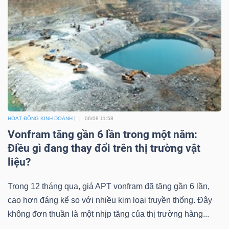
DỊCH
VỤ
TRUYỀN
THÔNG
TIỆN
HOẠT ĐỘNG KINH DOANH
06/08 11:58
ÍCH
Vonfram tăng gần 6 lần trong một năm:
Điều gì đang thay đổi trên thị trường vật
liệu?
BẤT
Trong 12 tháng qua, giá APT vonfram đã tăng gần 6 lần,
ĐỘNG
cao hơn đáng kể so với nhiều kim loại truyền thống. Đây
SẢN
không đơn thuần là một nhịp tăng của thị trường hàng...