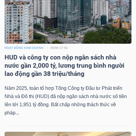
Công
cụ
HOẠT ĐỘNG KINH DOANH
05/08 17:54
đầu
HUD và công ty con nộp ngân sách nhà
tư
nước gần 2,000 tỷ, lương trung bình người
lao động gần 38 triệu/tháng
Năm 2025, toàn tổ hợp Tổng Công ty Đầu tư Phát triển
Nhà và Đô thị (HUD) đã nộp ngân sách nhà nước số tiền
Truyền
lên tới 1,951 tỷ đồng. Bất chấp những thách thức về
thông
pháp...
tài
chính