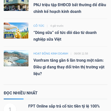
PNJ triệu tập ĐHĐCĐ bất thường để điều
chỉnh kế hoạch kinh doanh
CỔ TỨC
4 giờ trước
“Dòng sữa” cổ tức dồi dào từ doanh
nghiệp sữa Việt
HOẠT ĐỘNG KINH DOANH
06/08 11:58
Vonfram tăng gần 6 lần trong một năm:
Điều gì đang thay đổi trên thị trường vật
liệu?
ĐỌC NHIỀU NHẤT
FPT Online sắp trả cổ tức tiền tỷ lệ 100%
1