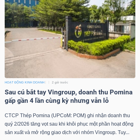
TRÁI
PHIẾU
CÔNG
CỤ
ĐẦU
HOẠT ĐỘNG KINH DOANH
2 giờ trước
TƯ
Sau cú bắt tay Vingroup, doanh thu Pomina
gấp gần 4 lần cùng kỳ nhưng vẫn lỗ
CTCP Thép Pomina (UPCoM: POM) ghi nhận doanh thu
TRUY
quý 2/2026 tăng vọt sau khi khôi phục một phần hoạt động
XUẤT
sản xuất và mở rộng giao dịch với nhóm Vingroup. Tuy...
DỮ