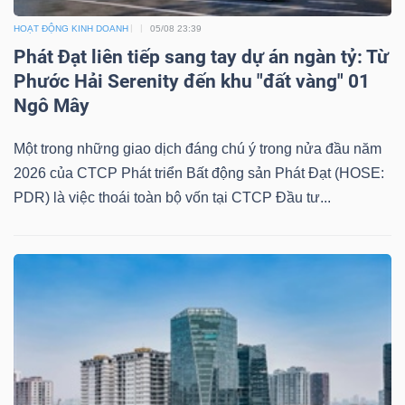
ngữ
(-)
HOẠT ĐỘNG KINH DOANH
05/08 23:39
Phát Đạt liên tiếp sang tay dự án ngàn tỷ: Từ
Phước Hải Serenity đến khu "đất vàng" 01
Dịch
Ngô Mây
vụ
(-)
Một trong những giao dịch đáng chú ý trong nửa đầu năm
2026 của CTCP Phát triển Bất động sản Phát Đạt (HOSE:
PDR) là việc thoái toàn bộ vốn tại CTCP Đầu tư...
Đào
tạo
Sách
tài
chính