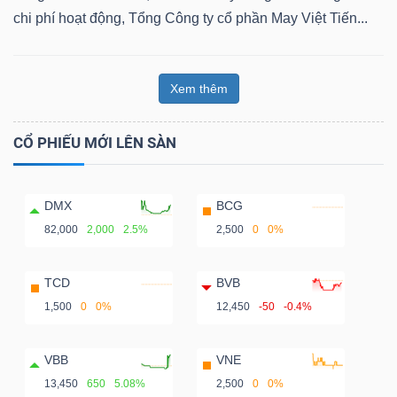
chi phí hoạt động, Tổng Công ty cổ phần May Việt Tiến...
Xem thêm
CỔ PHIẾU MỚI LÊN SÀN
DMX
BCG
82,000
2,000
2.5%
2,500
0
0%
TCD
BVB
1,500
0
0%
12,450
-50
-0.4%
VBB
VNE
13,450
650
5.08%
2,500
0
0%