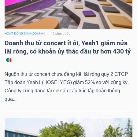
NGÀNH
HOẠT ĐỘNG KINH DOANH
40 phút trước
Doanh thu từ concert ít ỏi, Yeah1 giảm nửa
lãi ròng, có khoản ủy thác đầu tư hơn 430 tỷ
DOANH
NGHIỆP
Nguồn thu từ concert chưa đáng kể, lãi ròng quý 2 CTCP
Tập đoàn Yeah1 (HOSE: YEG) giảm 52% so với cùng kỳ.
CỔ
Công ty cũng đang tái cơ cấu cấu trúc tập đoàn thông
PHIẾU
qua...
PHÁI
SINH