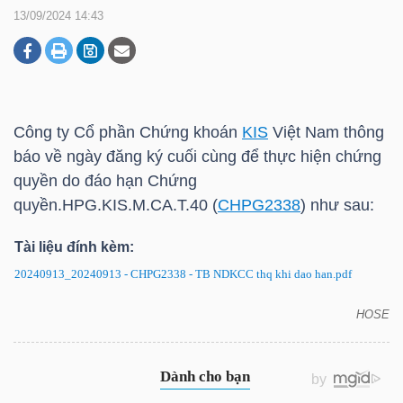
13/09/2024 14:43
DOANH
NGHIỆP
Công ty Cổ phần Chứng khoán
KIS
Việt Nam thông
báo về ngày đăng ký cuối cùng để thực hiện chứng
BẤT
quyền do đáo hạn Chứng
ĐỘNG
quyền.HPG.
KIS
.M.CA.T.40 (
CHPG2338
) như sau:
SẢN
Tài liệu đính kèm:
20240913_20240913 - CHPG2338 - TB NDKCC thq khi dao han.pdf
TÀI
HOSE
CHÍNH
CHPG2338: Thông báo về ngày đăng ký cuối cùng
để thực hiện chứng quyền do đáo hạn