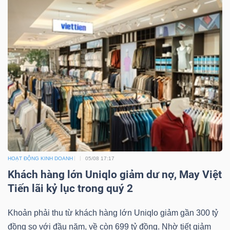
Dữ
liệu
tài
chính
HOẠT ĐỘNG KINH DOANH
05/08 17:17
Khách hàng lớn Uniqlo giảm dư nợ, May Việt
Tiến lãi kỷ lục trong quý 2
Khoản phải thu từ khách hàng lớn Uniqlo giảm gần 300 tỷ
đồng so với đầu năm, về còn 699 tỷ đồng. Nhờ tiết giảm