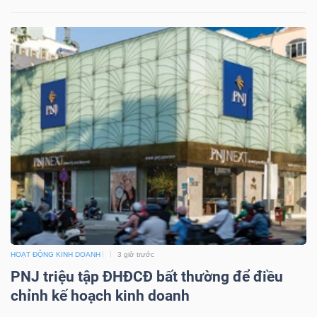
LIỆU
Ngành
(-)
VS-
SECTOR
NĂNG
LƯỢNG
HOẠT ĐỘNG KINH DOANH
3 giờ trước
PNJ triệu tập ĐHĐCĐ bất thường để điều
chỉnh kế hoạch kinh doanh