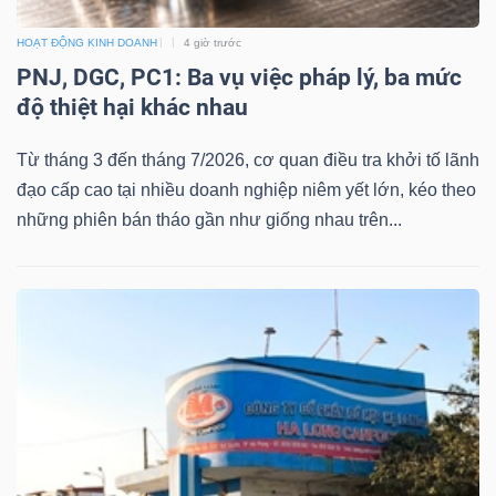
YẾU
HOẠT ĐỘNG KINH DOANH
4 giờ trước
PNJ, DGC, PC1: Ba vụ việc pháp lý, ba mức
độ thiệt hại khác nhau
TIÊU
Từ tháng 3 đến tháng 7/2026, cơ quan điều tra khởi tố lãnh
DÙNG
đạo cấp cao tại nhiều doanh nghiệp niêm yết lớn, kéo theo
THIẾT
những phiên bán tháo gần như giống nhau trên...
YẾU
CHĂM
SÓC
SỨC
KHỎE