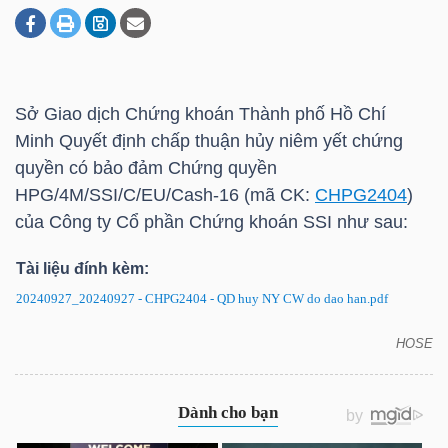
DOANH
NGHIỆP
Sở Giao dịch Chứng khoán Thành phố Hồ Chí
Minh Quyết định chấp thuận hủy niêm yết chứng
quyền có bảo đảm Chứng quyền
BẤT
HPG/4M/SSI/C/EU/Cash-16 (mã CK:
CHPG2404
)
ĐỘNG
của Công ty Cổ phần Chứng khoán SSI như sau:
SẢN
Tài liệu đính kèm:
20240927_20240927 - CHPG2404 - QD huy NY CW do dao han.pdf
TÀI
HOSE
CHPG2404: Quyết định hủy niêm yết chứng quyền
CHÍNH
có bảo đảm