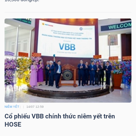
Công
cụ
đầu
tư
Truyền
NIÊM YẾT
14/07 12:59
thông
Cổ phiếu VBB chính thức niêm yết trên
tài
HOSE
chính