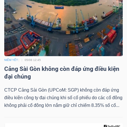
LIỆU
Ngành
(-)
VS-
SECTOR
NIÊM YẾT
05/08 12:45
Cảng Sài Gòn không còn đáp ứng điều kiện
đại chúng
NĂNG
CTCP Cảng Sài Gòn (UPCoM: SGP) không còn đáp ứng
LƯỢNG
điều kiện công ty đại chúng khi số cổ phiếu do các cổ đông
không phải cổ đông lớn nắm giữ chỉ chiếm 8.35% số cổ...