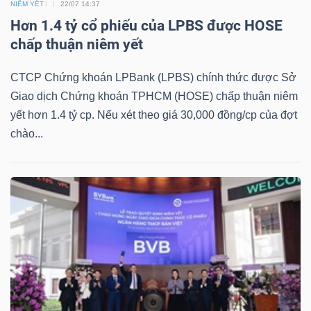
DỊCH
NIÊM YẾT
22/07 14:37
VỤ
Hơn 1.4 tỷ cổ phiếu của LPBS được HOSE
chấp thuận niêm yết
TRUYỀN
THÔNG
CTCP Chứng khoán LPBank (LPBS) chính thức được Sở
Giao dịch Chứng khoán TPHCM (HOSE) chấp thuận niêm
yết hơn 1.4 tỷ cp. Nếu xét theo giá 30,000 đồng/cp của đợt
chào...
TIỆN
ÍCH
BẤT
ĐỘNG
SẢN