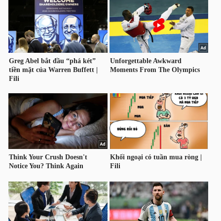
HÀNG
HÓA
KINH
TẾ
THẾ
GIỚI
ĐÔNG
DƯƠNG