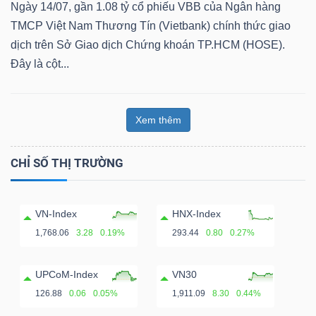
Ngày 14/07, gần 1.08 tỷ cổ phiếu VBB của Ngân hàng
TMCP Việt Nam Thương Tín (Vietbank) chính thức giao
dịch trên Sở Giao dịch Chứng khoán TP.HCM (HOSE).
Đây là cột...
Dữ
liệu
tài
Xem thêm
chính
CHỈ SỐ THỊ TRƯỜNG
VN-Index
HNX-Index
1,768.06
3.28
0.19%
293.44
0.80
0.27%
UPCoM-Index
VN30
126.88
0.06
0.05%
1,911.09
8.30
0.44%