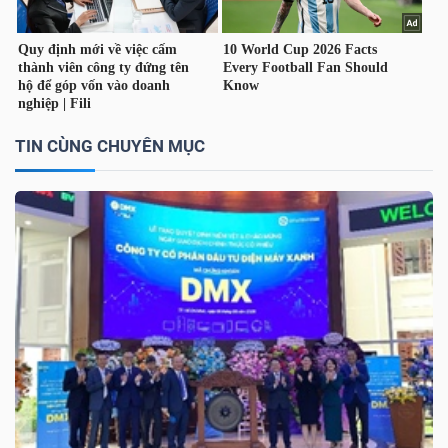
TÀI
CHÍNH
CÁ
NHÂN
TIN CÙNG CHUYÊN MỤC
PHÂN
TÍCH
VIETSTOCKFINANCE
VĨ
MÔ