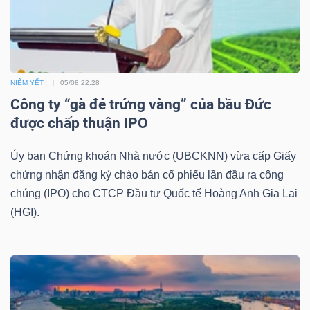
TRÁI
PHIẾU
NIÊM YẾT
05/08 22:28
Công ty “gà đẻ trứng vàng” của bầu Đức
được chấp thuận IPO
CÔNG
Ủy ban Chứng khoán Nhà nước (UBCKNN) vừa cấp Giấy
CỤ
chứng nhận đăng ký chào bán cổ phiếu lần đầu ra công
ĐẦU
chúng (IPO) cho CTCP Đầu tư Quốc tế Hoàng Anh Gia Lai
TƯ
(HGI).
TRUY
XUẤT
DỮ