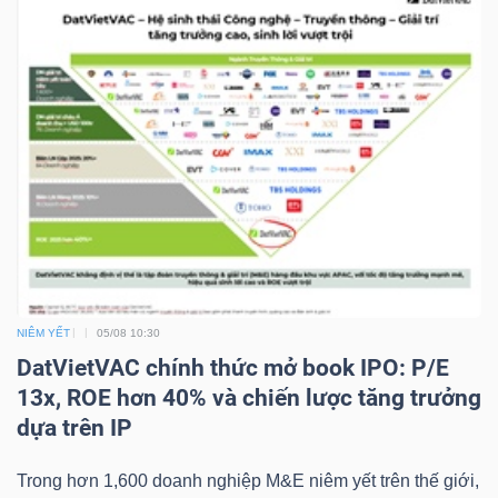
NGUYÊN
VẬT
LIỆU
CÔNG
NGHIỆP
NIÊM YẾT
05/08 10:30
DatVietVAC chính thức mở book IPO: P/E
TIÊU
13x, ROE hơn 40% và chiến lược tăng trưởng
DÙNG
dựa trên IP
KHÔNG
THIẾT
Trong hơn 1,600 doanh nghiệp M&E niêm yết trên thế giới,