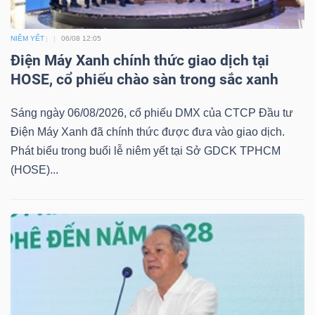
NIÊM YẾT
06/08 12:05
NGÀNH
Điện Máy Xanh chính thức giao dịch tại
HOSE, cổ phiếu chào sàn trong sắc xanh
Sáng ngày 06/08/2026, cổ phiếu DMX của CTCP Đầu tư
DOANH
Điện Máy Xanh đã chính thức được đưa vào giao dịch.
NGHIỆP
Phát biểu trong buổi lễ niêm yết tại Sở GDCK TPHCM
(HOSE)...
CỔ
PHIẾU
PHÁI
SINH