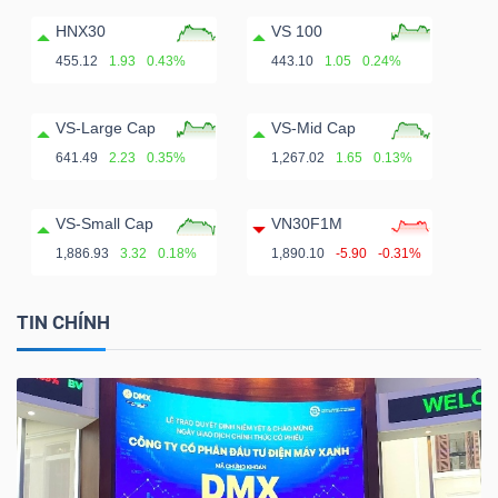
HNX30
VS 100
455.12
1.93
0.43%
443.10
1.05
0.24%
VS-Large Cap
VS-Mid Cap
641.49
2.23
0.35%
1,267.02
1.65
0.13%
VS-Small Cap
VN30F1M
1,886.93
3.32
0.18%
1,890.10
-5.90
-0.31%
TIN CHÍNH