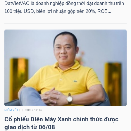
YẾU
DatVietVAC là doanh nghiệp đồng thời đạt doanh thu trên
100 triệu USD, biên lợi nhuận gộp trên 20%, ROE...
TIÊU
DÙNG
THIẾT
YẾU
CHĂM
SÓC
NIÊM YẾT
30/07 12:16
SỨC
Cổ phiếu Điện Máy Xanh chính thức được
KHỎE
giao dịch từ 06/08