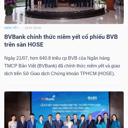
Mã
chứng
khoán
NIÊM YẾT
21/07 15:10
(-)
BVBank chính thức niêm yết cổ phiếu BVB
trên sàn HOSE
Tất cả
Cổ phiếu
Chỉ số
Chứng chỉ quỹ
Chứng 
Ngày 21/07, hơn 640.8 triệu cp BVB của Ngân hàng
Lãnh
TMCP Bản Việt (BVBank) đã chính thức niêm yết và giao
đạo
dịch trên Sở Giao dịch Chứng khoán TPHCM (HOSE).
(-)
Tất cả
Người nội bộ
Người liên quan
Cổ đông lớn
Tin
tức
(-)