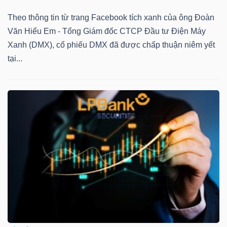
Theo thông tin từ trang Facebook tích xanh của ông Đoàn
Văn Hiểu Em - Tổng Giám đốc CTCP Đầu tư Điện Máy
Xanh (DMX), cổ phiếu DMX đã được chấp thuận niêm yết
TÀI
tại...
CHÍNH
CÔNG
NGHỆ
THÔNG
TIN