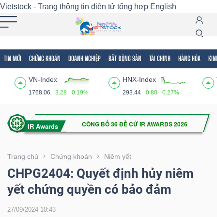
Vietstock - Trang thông tin điện tử tổng hợp
English
TIN MỚI
CHỨNG KHOÁN
DOANH NGHIỆP
BẤT ĐỘNG SẢN
TÀI CHÍNH
HÀNG HÓA
KIN
Tất cả
Tính năng
Ngành
Mã chứng khoán
Lãnh
VN-Index
HNX-Index
Tính
1768.06
3.28
0.19%
293.44
0.80
0.27%
năng
(-)
VIETSTOCK
Trang chủ
Chứng khoán
Niêm yết
CHPG2404: Quyết định hủy niêm
yết chứng quyền có bảo đảm
CHỨNG
KHOÁN
27/09/2024 10:43