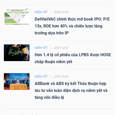
NIÊM YẾT
05/08 10:30
DatVietVAC chính thức mở book IPO: P/E
13x, ROE hơn 40% và chiến lược tăng
trưởng dựa trên IP
NIÊM YẾT
22/07 14:37
Hơn 1.4 tỷ cổ phiếu của LPBS được HOSE
chấp thuận niêm yết
NIÊM YẾT
17/07 16:02
ABBank và ABS ký kết Thỏa thuận hợp
tác tư vấn toàn diện dịch vụ niêm yết và
tăng vốn điều lệ