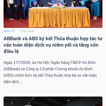
Bài
viết
của
tác
NIÊM YẾT
17/07 16:02
giả
ABBank và ABS ký kết Thỏa thuận hợp tác tư
(-)
vấn toàn diện dịch vụ niêm yết và tăng vốn
điều lệ
Báo
Ngày 17/7/2026, tại Hà Nội, Ngân hàng TMCP An Bình
cáo
(ABBank) và Công ty Cổ phần Chứng khoán An Bình
phân
(ABS) chính thức ký kết Thỏa thuận hợp tác tư vấn toàn
tích
diện dịch...
(-)
Thuật