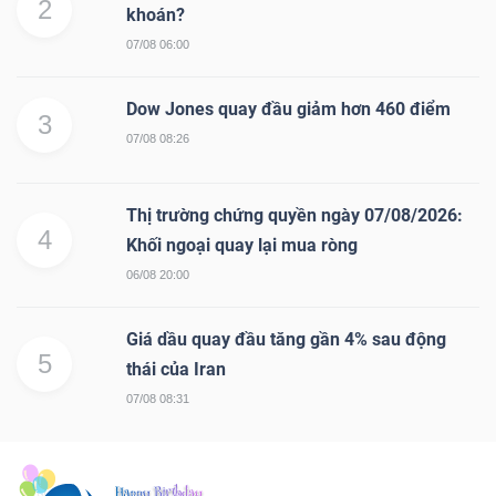
2
khoán?
07/08 06:00
Dow Jones quay đầu giảm hơn 460 điểm
3
07/08 08:26
Thị trường chứng quyền ngày 07/08/2026:
4
Khối ngoại quay lại mua ròng
06/08 20:00
Giá dầu quay đầu tăng gần 4% sau động
5
thái của Iran
07/08 08:31