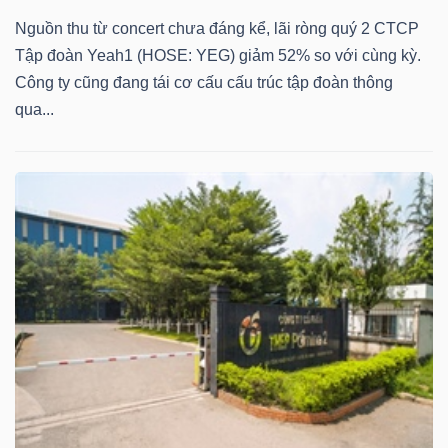
Nguồn thu từ concert chưa đáng kể, lãi ròng quý 2 CTCP
Bài
Tập đoàn Yeah1 (HOSE: YEG) giảm 52% so với cùng kỳ.
viết
Công ty cũng đang tái cơ cấu cấu trúc tập đoàn thông
của
qua...
tác
giả
(-)
Báo
cáo
phân
tích
(-)
Thuật