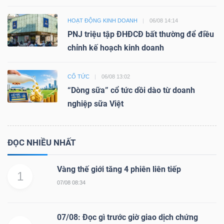
HOẠT ĐỘNG KINH DOANH
06/08 14:14
PNJ triệu tập ĐHĐCĐ bất thường để điều
chỉnh kế hoạch kinh doanh
CỔ TỨC
06/08 13:02
“Dòng sữa” cổ tức dồi dào từ doanh
nghiệp sữa Việt
ĐỌC NHIỀU NHẤT
Vàng thế giới tăng 4 phiên liên tiếp
1
07/08 08:34
07/08: Đọc gì trước giờ giao dịch chứng