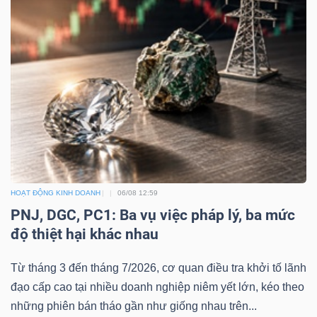
Dữ
liệu
tài
chính
HOẠT ĐỘNG KINH DOANH
06/08 12:59
PNJ, DGC, PC1: Ba vụ việc pháp lý, ba mức
độ thiệt hại khác nhau
Từ tháng 3 đến tháng 7/2026, cơ quan điều tra khởi tố lãnh
đạo cấp cao tại nhiều doanh nghiệp niêm yết lớn, kéo theo
những phiên bán tháo gần như giống nhau trên...