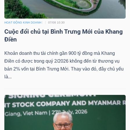
YẾU
HOẠT ĐỘNG KINH DOANH
07/08 10:30
Cuộc đổi chủ tại Bình Trưng Mới của Khang
TIÊU
Điền
DÙNG
Khoản doanh thu tài chính gần 900 tỷ đồng mà Khang
THIẾT
Điền có được trong quý 2/2026 không đến từ thương vụ
YẾU
bán 2% vốn tại Bình Trưng Mới. Thay vào đó, đây chủ yếu
là...
CHĂM
SÓC
SỨC
KHỎE