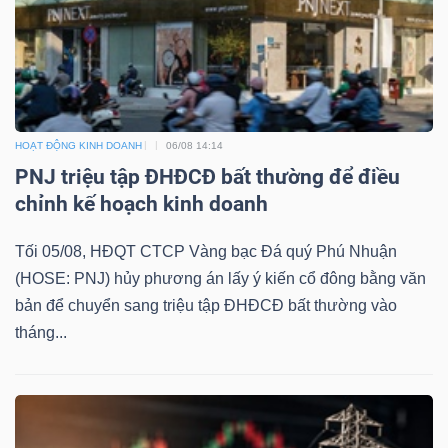
Công
cụ
HOẠT ĐỘNG KINH DOANH
06/08 14:14
PNJ triệu tập ĐHĐCĐ bất thường để điều
đầu
chỉnh kế hoạch kinh doanh
tư
Tối 05/08, HĐQT CTCP Vàng bạc Đá quý Phú Nhuận
(HOSE: PNJ) hủy phương án lấy ý kiến cổ đông bằng văn
bản để chuyển sang triệu tập ĐHĐCĐ bất thường vào
Truyền
tháng...
thông
tài
chính