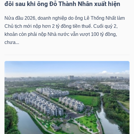
đôi sau khi ông Đỗ Thành Nhân xuất hiện
NGUYÊN
VẬT
Nửa đầu 2026, doanh nghiệp do ông Lê Thống Nhất làm
LIỆU
Chủ tịch mới nộp hơn 2 tỷ đồng tiền thuế. Cuối quý 2,
khoản còn phải nộp Nhà nước vẫn vượt 100 tỷ đồng,
chưa...
CÔNG
NGHIỆP
TIÊU
DÙNG
KHÔNG
THIẾT