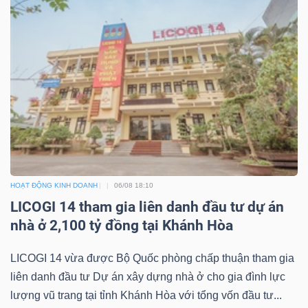
DỊCH
VỤ
TRUYỀN
THÔNG
TIỆN
ÍCH
HOẠT ĐỘNG KINH DOANH
06/08 18:10
LICOGI 14 tham gia liên danh đầu tư dự án
nhà ở 2,100 tỷ đồng tại Khánh Hòa
BẤT
LICOGI 14 vừa được Bộ Quốc phòng chấp thuận tham gia
ĐỘNG
liên danh đầu tư Dự án xây dựng nhà ở cho gia đình lực
SẢN
lượng vũ trang tại tỉnh Khánh Hòa với tổng vốn đầu tư...