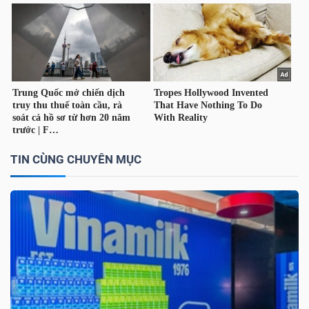
TÀI
CHÍNH
CÁ
NHÂN
PHÂN
TIN CÙNG CHUYÊN MỤC
TÍCH
VIETSTOCKFINANCE
VĨ
MÔ