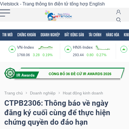
Vietstock - Trang thông tin điện tử tổng hợp
English
TIN MỚI
CHỨNG KHOÁN
DOANH NGHIỆP
BẤT ĐỘNG SẢN
TÀI CHÍNH
HÀNG HÓA
KIN
Tất cả
Tính năng
Ngành
Mã chứng khoán
Lãnh
VN-Index
HNX-Index
Tính
1768.06
3.28
0.19%
293.44
0.80
0.27%
năng
(-)
VIETSTOCK
Trang chủ
Doanh nghiệp
Hoạt động kinh doanh
CTPB2306: Thông báo về ngày
đăng ký cuối cùng để thực hiện
CHỨNG
chứng quyền do đáo hạn
KHOÁN