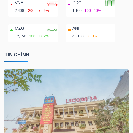
VNE
DDG
2,400
-200
-7.69%
1,100
100
10%
MZG
ANI
12,150
200
1.67%
48,100
0
0%
TIN CHÍNH