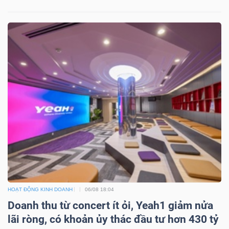
Mã
chứng
khoán
(-)
Tất cả
Cổ phiếu
Chỉ số
Chứng chỉ quỹ
Chứng 
Lãnh
đạo
(-)
Tất cả
Người nội bộ
Người liên quan
Cổ đông lớn
Tin
HOẠT ĐỘNG KINH DOANH
06/08 18:04
tức
Doanh thu từ concert ít ỏi, Yeah1 giảm nửa
(-)
lãi ròng, có khoản ủy thác đầu tư hơn 430 tỷ