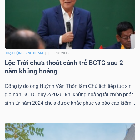
TÀI
CHÍNH
HOẠT ĐỘNG KINH DOANH
06/08 20:02
Lộc Trời chưa thoát cảnh trễ BCTC sau 2
năm khủng hoảng
CÔNG
NGHỆ
Công ty do ông Huỳnh Văn Thòn làm Chủ tịch tiếp tục xin
THÔNG
gia hạn BCTC quý 2/2026, khi khủng hoảng tài chính phát
sinh từ năm 2024 chưa được khắc phục và báo cáo kiểm...
TIN