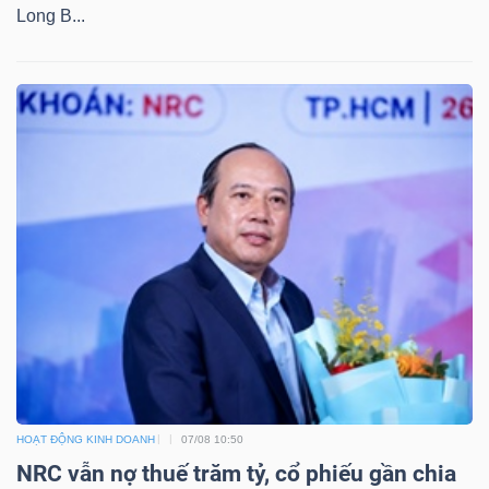
Long B...
LIỆU
Ngành
(-)
VS-
SECTOR
NĂNG
LƯỢNG
HOẠT ĐỘNG KINH DOANH
07/08 10:50
NRC vẫn nợ thuế trăm tỷ, cổ phiếu gần chia