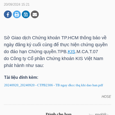
20/09/2024 15:21
DOANH
NGHIỆP
Sở Giao dịch Chứng khoán
TP.HCM
thông báo về
ngày đăng ký cuối cùng để thực hiện chứng quyền
BẤT
do đáo hạn Chứng quyền.TPB.
KIS
.M.CA.T.07
ĐỘNG
do Công ty Cổ phần Chứng khoán
KIS
Việt Nam
SẢN
phát hành như sau:
Tài liệu đính kèm:
20240920_20240920 - CTPB2306 - TB ngay dkcc thq khi dao han.pdf
TÀI
CHÍNH
HOSE
CTPB2306: Thông báo về ngày đăng ký cuối cùng
để thực hiện chứng quyền do đáo hạn