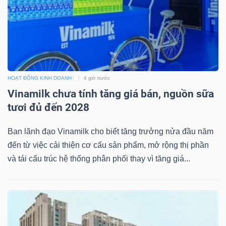
NGÀNH
HOẠT ĐỘNG KINH DOANH
4 giờ trước
DOANH
Vinamilk chưa tính tăng giá bán, nguồn sữa
NGHIỆP
tươi đủ đến 2028
Ban lãnh đạo Vinamilk cho biết tăng trưởng nửa đầu năm
CỔ
đến từ việc cải thiện cơ cấu sản phẩm, mở rộng thị phần
và tái cấu trúc hệ thống phân phối thay vì tăng giá...
PHIẾU
PHÁI
SINH