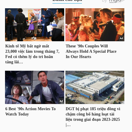
HÀNG
HÓA
KINH
TẾ
THẾ
GIỚI
ĐÔNG
DƯƠNG