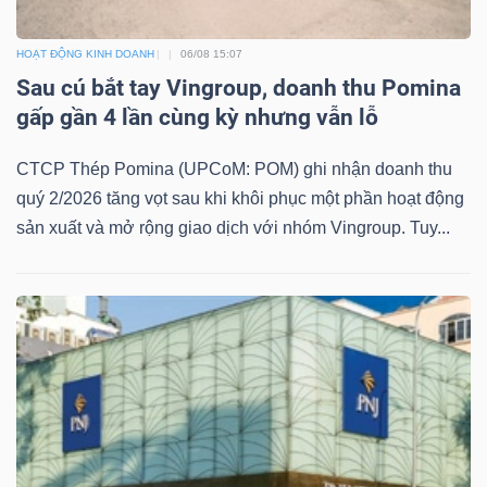
ngữ
(-)
HOẠT ĐỘNG KINH DOANH
06/08 15:07
Sau cú bắt tay Vingroup, doanh thu Pomina
Dịch
gấp gần 4 lần cùng kỳ nhưng vẫn lỗ
vụ
(-)
CTCP Thép Pomina (UPCoM: POM) ghi nhận doanh thu
quý 2/2026 tăng vọt sau khi khôi phục một phần hoạt động
sản xuất và mở rộng giao dịch với nhóm Vingroup. Tuy...
Đào
tạo
Sách
tài
chính