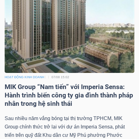
TRÁI
PHIẾU
CÔNG
CỤ
HOẠT ĐỘNG KINH DOANH
07/08 15:02
ĐẦU
MIK Group “Nam tiến” với Imperia Sensa:
TƯ
Hành trình biến công ty gia đình thành pháp
nhân trong hệ sinh thái
TRUY
Sau nhiều năm vắng bóng tại thị trường TPHCM, MIK
XUẤT
Group chính thức trở lại với dự án Imperia Sensa, phát
DỮ
triển trên quỹ đất Khu dân cư Mỹ Phú phường Phước