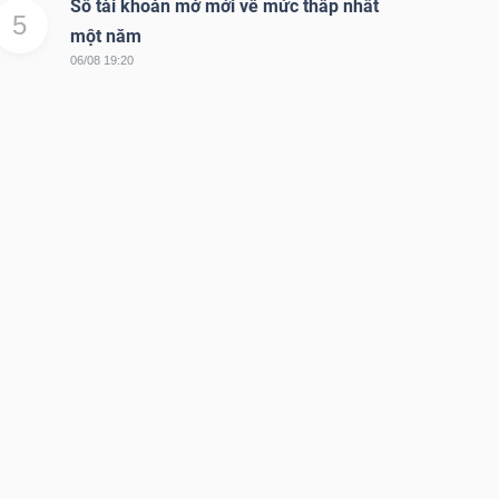
Số tài khoản mở mới về mức thấp nhất
5
một năm
06/08 19:20