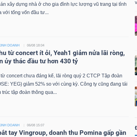
v
án xây dựng nhà ở cho gia đình lực lượng vũ trang tại tỉnh
với tổng vốn đầu tư...
KINH DOANH
06/08 18:04
u từ concert ít ỏi, Yeah1 giảm nửa lãi ròng,
n ủy thác đầu tư hơn 430 tỷ
từ concert chưa đáng kể, lãi ròng quý 2 CTCP Tập đoàn
SE: YEG) giảm 52% so với cùng kỳ. Công ty cũng đang tái
 trúc tập đoàn thông qua...
KINH DOANH
06/08 15:07
bắt tay Vingroup, doanh thu Pomina gấp gần