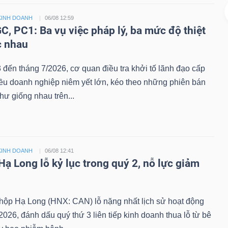
KINH DOANH
06/08 12:59
C, PC1: Ba vụ việc pháp lý, ba mức độ thiệt
c nhau
 đến tháng 7/2026, cơ quan điều tra khởi tố lãnh đạo cấp
iều doanh nghiệp niêm yết lớn, kéo theo những phiên bán
hư giống nhau trên...
KINH DOANH
06/08 12:41
Hạ Long lỗ kỷ lục trong quý 2, nỗ lực giảm
ộp Hạ Long (HNX: CAN) lỗ nặng nhất lịch sử hoạt động
2026, đánh dấu quý thứ 3 liên tiếp kinh doanh thua lỗ từ bê