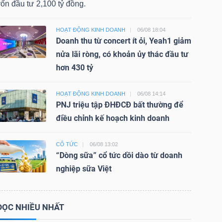
ốn đầu tư 2,100 tỷ đồng.
HOẠT ĐỘNG KINH DOANH
06/08 18:04
Doanh thu từ concert ít ỏi, Yeah1 giảm
nửa lãi ròng, có khoản ủy thác đầu tư
hơn 430 tỷ
HOẠT ĐỘNG KINH DOANH
06/08 14:14
PNJ triệu tập ĐHĐCĐ bất thường để
điều chỉnh kế hoạch kinh doanh
CỔ TỨC
06/08 13:02
“Dòng sữa” cổ tức dồi dào từ doanh
nghiệp sữa Việt
ĐỌC NHIỀU NHẤT