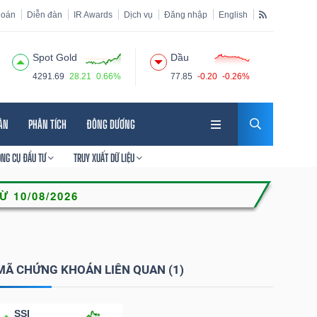
hoán
Diễn đàn
IR Awards
Dịch vụ
Đăng nhập
English
Spot Gold
Dầu
4291.69
28.21
0.66%
77.85
-0.20
-0.26%
HÂN
PHÂN TÍCH
ĐÔNG DƯƠNG
ÔNG CỤ ĐẦU TƯ
TRUY XUẤT DỮ LIỆU
MÃ CHỨNG KHOÁN LIÊN QUAN (1)
SSI