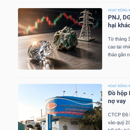
NGUYÊN
HOẠT ĐỘNG 
VẬT
PNJ, DG
LIỆU
hại khá
Từ tháng 3
cao tại nh
tháo gần n
CÔNG
NGHIỆP
HOẠT ĐỘNG 
Đồ hộp 
TIÊU
nợ vay
DÙNG
CTCP Đồ h
KHÔNG
vào quý 2/
THIẾT