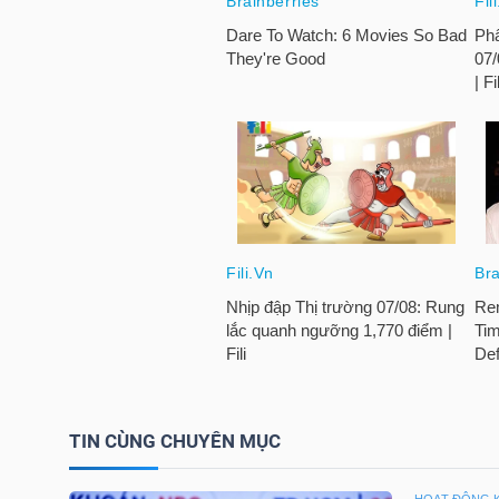
HÀNG
HÓA
KINH
TẾ
THẾ
GIỚI
ĐÔNG
TIN CÙNG CHUYÊN MỤC
DƯƠNG