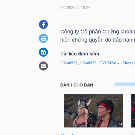
23/09/2024 16:36
DOANH
NGHIỆP
Công ty Cổ phần Chứng khoá
hiện chứng quyền do đáo hạn 
Tài liệu đính kèm:
BẤT
20240923_20240923 - CVNM2404 - Thong bao
ĐỘNG
SẢN
CVNM2404: Thông báo về ngày 
đáo hạn
TÀI
CHÍNH