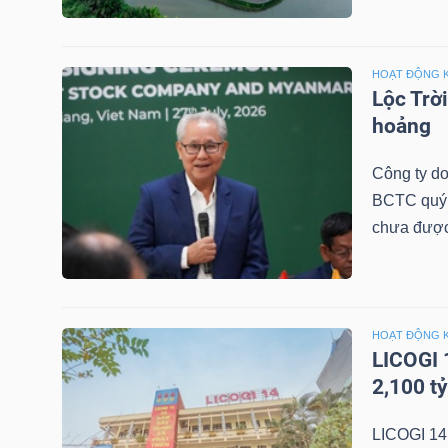
NGÀNH
HOẠT ĐỘNG 
Lộc Trờ
hoảng
DOANH
Công ty do
NGHIỆP
BCTC quý 2
chưa được
CỔ
PHIẾU
HOẠT ĐỘNG 
LICOGI 
2,100 t
PHÁI
LICOGI 14
SINH