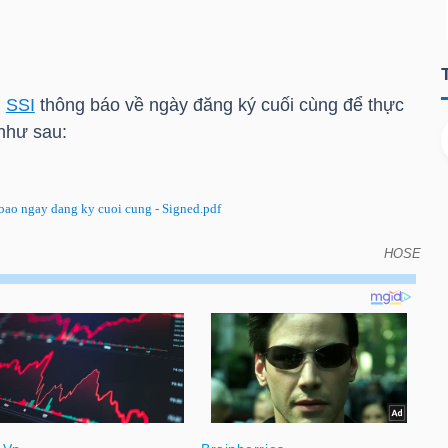
n
SSI
thông báo về ngày đăng ký cuối cùng để thực
như sau:
 ngay dang ky cuoi cung - Signed.pdf
HOSE
đăng ký cuối cùng để thực hiện chứng quyền do