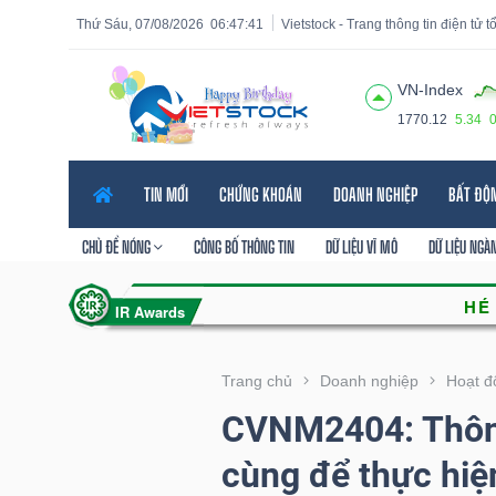
Thứ Sáu, 07/08/2026
06:47:43
Vietstock - Trang thông tin điện tử 
VN-Index
1770.12
5.34
Tất cả
Tính năng
Ngành
Mã chứng khoán
Lãnh
TIN MỚI
CHỨNG KHOÁN
DOANH NGHIỆP
BẤT ĐỘ
Tính
năng
CHỦ ĐỀ NÓNG
CÔNG BỐ THÔNG TIN
DỮ LIỆU VĨ MÔ
DỮ LIỆU NGÀ
(-)
VIETSTOCK
Trang chủ
Doanh nghiệp
Hoạt đ
CVNM2404: Thông
CHỨNG
cùng để thực hi
KHOÁN