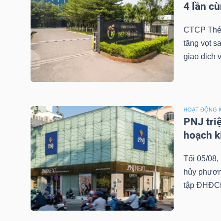
4 lần c
LIỆU
CTCP Thép
Ngành
tăng vọt s
(-)
giao dịch 
VS-
SECTOR
HOẠT ĐỘNG 
PNJ tri
hoạch k
NĂNG
Tối 05/08
LƯỢNG
hủy phương
tập ĐHĐCĐ