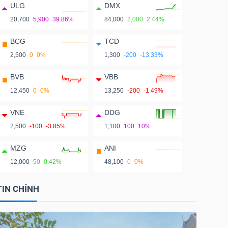
ULG
DMX
20,700
5,900
39.86%
84,000
2,000
2.44%
BCG
TCD
2,500
0
0%
1,300
-200
-13.33%
BVB
VBB
12,450
0
0%
13,250
-200
-1.49%
VNE
DDG
2,500
-100
-3.85%
1,100
100
10%
MZG
ANI
12,000
50
0.42%
48,100
0
0%
TIN CHÍNH