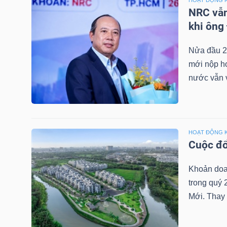
HOẠT ĐỘNG 
NRC vẫn
TÀI
khi ông
CHÍNH
Nửa đầu 2
CÁ
mới nộp hơ
NHÂN
nước vẫn v
PHÂN
TÍCH
HOẠT ĐỘNG 
Cuộc đổ
VIETSTOCKFINANCE
Khoản doa
trong quý 
Mới. Thay 
VĨ
MÔ