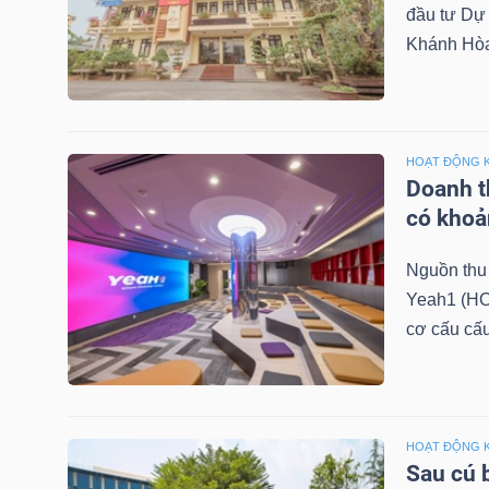
đầu tư Dự 
Khánh Hòa 
TRÁI
PHIẾU
HOẠT ĐỘNG 
Doanh th
có khoả
CÔNG
CỤ
Nguồn thu 
ĐẦU
Yeah1 (HO
TƯ
cơ cấu cấu
TRUY
XUẤT
HOẠT ĐỘNG 
Sau cú 
DỮ