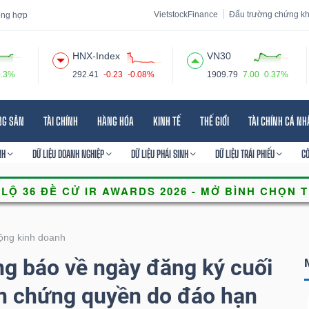
VietstockFinance
Đấu trường chứng k
tổng hợp
HNX-Index
VN30
0.3%
292.41
-0.23
-0.08%
1909.79
7.00
0.37%
 đạo
Tin tức
Báo cáo phân tích
Thuật ngữ
Dịch vụ
NG SẢN
TÀI CHÍNH
HÀNG HÓA
KINH TẾ
THẾ GIỚI
TÀI CHÍNH CÁ N
NH
DỮ LIỆU DOANH NGHIỆP
DỮ LIỆU PHÁI SINH
DỮ LIỆU TRÁI PHIẾU
C
ộng kinh doanh
 báo về ngày đăng ký cuối
ện chứng quyền do đáo hạn