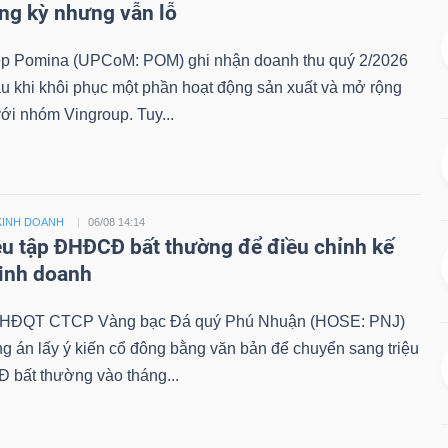
ùng kỳ nhưng vẫn lỗ
 Pomina (UPCoM: POM) ghi nhận doanh thu quý 2/2026
au khi khôi phục một phần hoạt động sản xuất và mở rộng
với nhóm Vingroup. Tuy...
KINH DOANH
06/08 14:14
ệu tập ĐHĐCĐ bất thường để điều chỉnh kế
inh doanh
, HĐQT CTCP Vàng bạc Đá quý Phú Nhuận (HOSE: PNJ)
 án lấy ý kiến cổ đông bằng văn bản để chuyển sang triệu
 bất thường vào tháng...