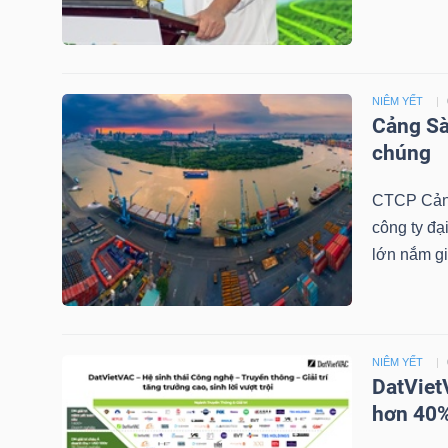
NGÀNH
NIÊM YẾT
Cảng Sà
chúng
DOANH
NGHIỆP
CTCP Cảng
công ty đạ
lớn nắm gi
CỔ
PHIẾU
NIÊM YẾT
DatViet
PHÁI
hơn 40%
SINH