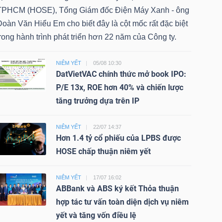
TPHCM (HOSE), Tổng Giám đốc Điện Máy Xanh - ông
oàn Văn Hiểu Em cho biết đây là cột mốc rất đặc biệt
rong hành trình phát triển hơn 22 năm của Công ty.
NIÊM YẾT
05/08 10:30
DatVietVAC chính thức mở book IPO:
P/E 13x, ROE hơn 40% và chiến lược
tăng trưởng dựa trên IP
NIÊM YẾT
22/07 14:37
Hơn 1.4 tỷ cổ phiếu của LPBS được
HOSE chấp thuận niêm yết
NIÊM YẾT
17/07 16:02
ABBank và ABS ký kết Thỏa thuận
hợp tác tư vấn toàn diện dịch vụ niêm
yết và tăng vốn điều lệ