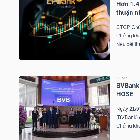
Hơn 1.4
LIỆU
thuận n
Ngành
CTCP Chứn
(-)
Chứng kho
Nếu xét th
VS-
SECTOR
NIÊM YẾT
BVBank 
HOSE
NĂNG
LƯỢNG
Ngày 21/0
(BVBank) đ
Chứng kh