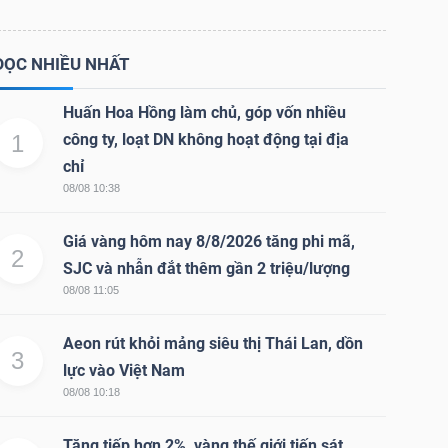
ĐỌC NHIỀU NHẤT
Huấn Hoa Hồng làm chủ, góp vốn nhiều
1
công ty, loạt DN không hoạt động tại địa
chỉ
08/08 10:38
Giá vàng hôm nay 8/8/2026 tăng phi mã,
2
SJC và nhẫn đắt thêm gần 2 triệu/lượng
08/08 11:05
Aeon rút khỏi mảng siêu thị Thái Lan, dồn
3
lực vào Việt Nam
08/08 10:18
Tăng tiếp hơn 2%, vàng thế giới tiến sát