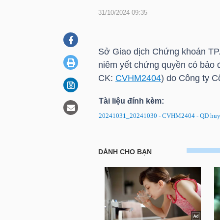
31/10/2024 09:35
DOANH
NGHIỆP
Sở Giao dịch Chứng khoán
TP
niêm yết chứng quyền có bả
CK:
CVHM2404
) do Công ty 
BẤT
Tài liệu đính kèm:
ĐỘNG
20241031_20241030 - CVHM2404 - QD huy 
SẢN
CVHM2404: Quyết định về việc
TÀI
CHÍNH