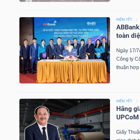
NGUYÊN
VẬT
NIÊM YẾT
LIỆU
ABBank 
toàn diệ
Ngày 17/7
Công ty C
CÔNG
thuận hợp 
NGHIỆP
NIÊM YẾT
TIÊU
Hãng gi
UPCoM
DÙNG
KHÔNG
Giấy Thuận
THIẾT