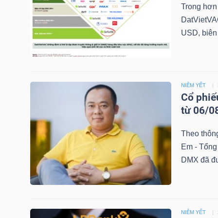
Trong hơn 
DatVietVAC
USD, biên 
TRÁI
PHIẾU
NIÊM YẾT
Cổ phiế
CÔNG
từ 06/0
CỤ
ĐẦU
Theo thông
TƯ
Em - Tổng
DMX đã đượ
TRUY
XUẤT
DỮ
NIÊM YẾT