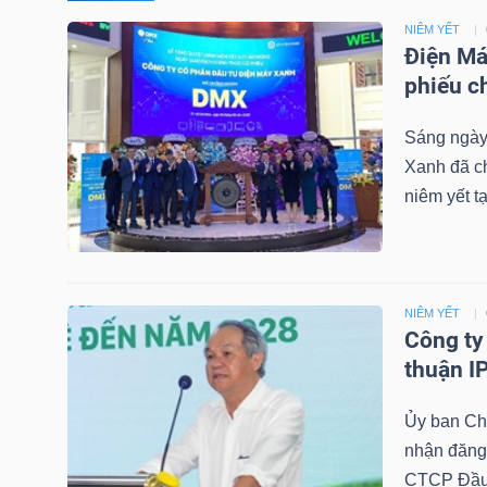
NIÊM YẾT
TÀI
Điện Má
CHÍNH
phiếu c
CÁ
Sáng ngày
NHÂN
Xanh đã ch
niêm yết 
PHÂN
TÍCH
VIETSTOCKFINANCE
NIÊM YẾT
Công ty
thuận I
Ủy ban C
VĨ
nhận đăng 
MÔ
CTCP Đầu 