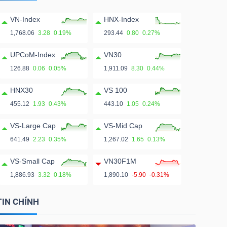
VN-Index
HNX-Index
1,768.06
3.28
0.19%
293.44
0.80
0.27%
UPCoM-Index
VN30
126.88
0.06
0.05%
1,911.09
8.30
0.44%
HNX30
VS 100
455.12
1.93
0.43%
443.10
1.05
0.24%
VS-Large Cap
VS-Mid Cap
641.49
2.23
0.35%
1,267.02
1.65
0.13%
VS-Small Cap
VN30F1M
1,886.93
3.32
0.18%
1,890.10
-5.90
-0.31%
TIN CHÍNH