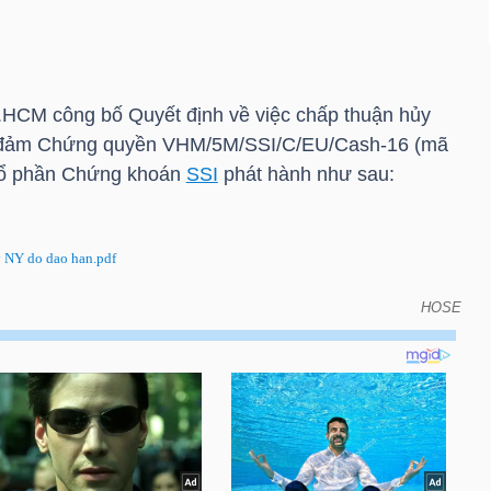
.HCM
công bố Quyết định về việc chấp thuận hủy
o đảm Chứng quyền VHM/5M/SSI/C/EU/Cash-16 (mã
Cổ phần Chứng khoán
SSI
phát hành như sau:
NY do dao han.pdf
HOSE
 hủy niêm yết chứng quyền có bảo đảm