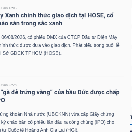
06/08 12:05
y Xanh chính thức giao dịch tại HOSE, cổ
hào sàn trong sắc xanh
 06/08/2026, cổ phiếu DMX của CTCP Đầu tư Điện Máy
ính thức được đưa vào giao dịch. Phát biểu trong buổi lễ
tại Sở GDCK TPHCM (HOSE)...
05/08 22:28
 “gà đẻ trứng vàng” của bầu Đức được chấp
PO
hứng khoán Nhà nước (UBCKNN) vừa cấp Giấy chứng
ký chào bán cổ phiếu lần đầu ra công chúng (IPO) cho
tư Quốc tế Hoàng Anh Gia Lai (HGI).