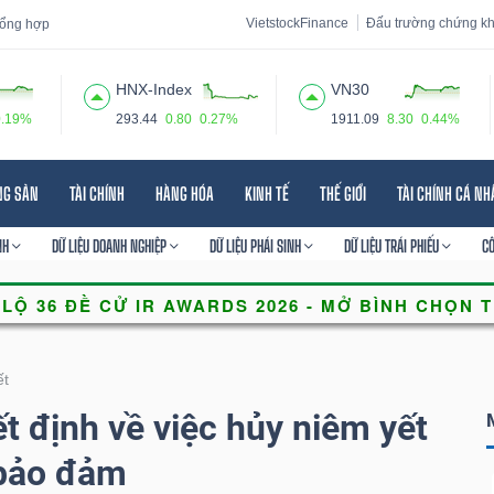
VietstockFinance
Đấu trường chứng k
 tổng hợp
HNX-Index
VN30
0.19%
293.44
0.80
0.27%
1911.09
8.30
0.44%
 đạo
Tin tức
Báo cáo phân tích
Thuật ngữ
Dịch vụ
NG SẢN
TÀI CHÍNH
HÀNG HÓA
KINH TẾ
THẾ GIỚI
TÀI CHÍNH CÁ N
NH
DỮ LIỆU DOANH NGHIỆP
DỮ LIỆU PHÁI SINH
DỮ LIỆU TRÁI PHIẾU
C
ết
định về việc hủy niêm yết
bảo đảm