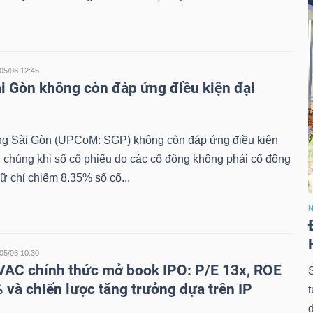
05/08 12:45
i Gòn không còn đáp ứng điều kiện đại
 Sài Gòn (UPCoM: SGP) không còn đáp ứng điều kiện
i chúng khi số cổ phiếu do các cổ đông không phải cổ đông
ữ chỉ chiếm 8.35% số cổ...
N
05/08 10:30
VAC chính thức mở book IPO: P/E 13x, ROE
 và chiến lược tăng trưởng dựa trên IP
d