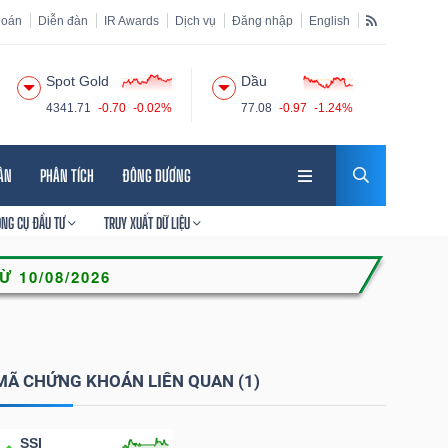
hoán
Diễn đàn
IR Awards
Dịch vụ
Đăng nhập
English
Spot Gold
Dầu
4341.71
-0.70
-0.02%
77.08
-0.97
-1.24%
HÂN
PHÂN TÍCH
ĐÔNG DƯƠNG
ÔNG CỤ ĐẦU TƯ
TRUY XUẤT DỮ LIỆU
MÃ CHỨNG KHOÁN LIÊN QUAN (1)
SSI