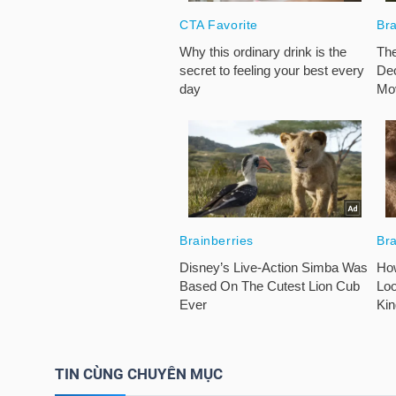
HÀNG
HÓA
KINH
TẾ
THẾ
GIỚI
ĐÔNG
DƯƠNG
TIN CÙNG CHUYÊN MỤC