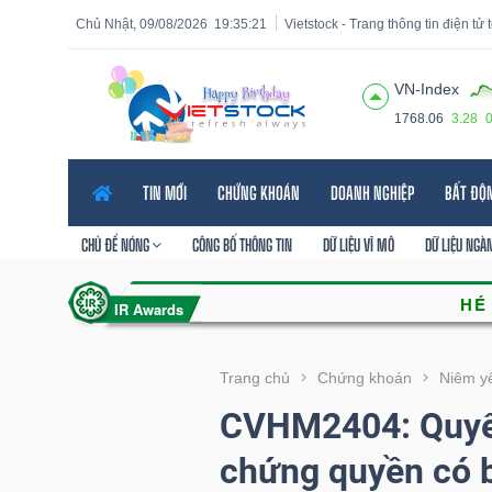
Chủ Nhật, 09/08/2026
19:35:23
Vietstock - Trang thông tin điện tử
VN-Index
1768.06
3.28
Tất cả
Tính năng
Ngành
Mã chứng khoán
Lãnh
TIN MỚI
CHỨNG KHOÁN
DOANH NGHIỆP
BẤT ĐỘ
Tính
năng
CHỦ ĐỀ NÓNG
CÔNG BỐ THÔNG TIN
DỮ LIỆU VĨ MÔ
DỮ LIỆU NGÀ
(-)
VIETSTOCK
Trang chủ
Chứng khoán
Niêm y
CVHM2404: Quyết 
CHỨNG
chứng quyền có 
KHOÁN