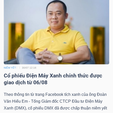
TÀI
CHÍNH
CÔNG
NIÊM YẾT
30/07 12:16
NGHỆ
Cổ phiếu Điện Máy Xanh chính thức được
THÔNG
giao dịch từ 06/08
TIN
Theo thông tin từ trang Facebook tích xanh của ông Đoàn
Văn Hiểu Em - Tổng Giám đốc CTCP Đầu tư Điện Máy
Xanh (DMX), cổ phiếu DMX đã được chấp thuận niêm yết