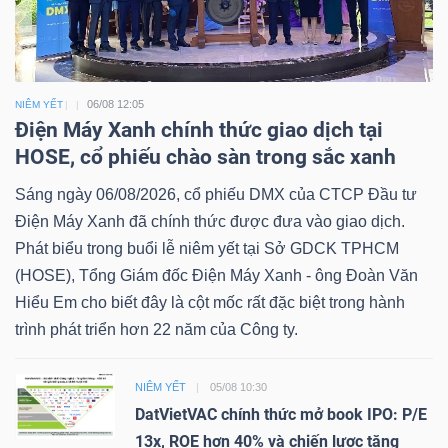
06/08 12:05
NIÊM YẾT
Điện Máy Xanh chính thức giao dịch tại
HOSE, cổ phiếu chào sàn trong sắc xanh
Sáng ngày 06/08/2026, cổ phiếu DMX của CTCP Đầu tư
Điện Máy Xanh đã chính thức được đưa vào giao dịch.
Phát biểu trong buổi lễ niêm yết tại Sở GDCK TPHCM
(HOSE), Tổng Giám đốc Điện Máy Xanh - ông Đoàn Văn
Hiểu Em cho biết đây là cột mốc rất đặc biệt trong hành
trình phát triển hơn 22 năm của Công ty.
NIÊM YẾT
05/08 10:30
DatVietVAC chính thức mở book IPO: P/E
13x, ROE hơn 40% và chiến lược tăng