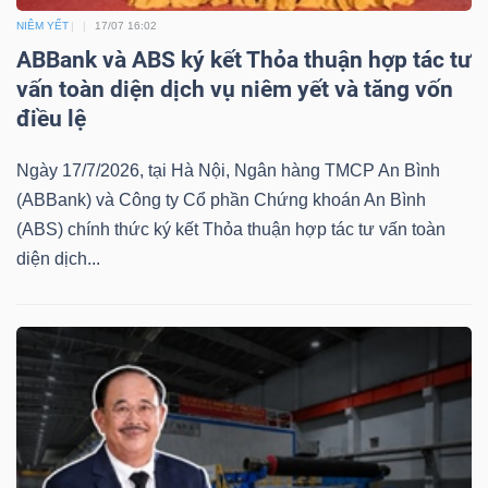
ngữ
(-)
NIÊM YẾT
17/07 16:02
ABBank và ABS ký kết Thỏa thuận hợp tác tư
vấn toàn diện dịch vụ niêm yết và tăng vốn
Dịch
điều lệ
vụ
(-)
Ngày 17/7/2026, tại Hà Nội, Ngân hàng TMCP An Bình
(ABBank) và Công ty Cổ phần Chứng khoán An Bình
(ABS) chính thức ký kết Thỏa thuận hợp tác tư vấn toàn
Đào
diện dịch...
tạo
Sách
tài
chính