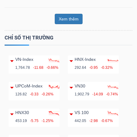
Xem thêm
CHỈ SỐ THỊ TRƯỜNG
VN-Index
HNX-Index
1,764.78
-11.68
-0.66%
292.64
-0.95
-0.32%
UPCoM-Index
VN30
126.82
-0.33
-0.26%
1,902.79
-14.09
-0.74%
HNX30
VS 100
453.19
-5.75
-1.25%
442.05
-2.98
-0.67%