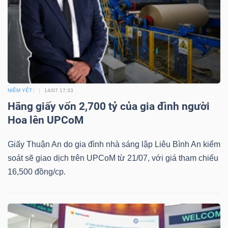
Công
cụ
đầu
NIÊM YẾT
14/07 17:33
tư
Hãng giấy vốn 2,700 tỷ của gia đình người
Hoa lên UPCoM
Giấy Thuận An do gia đình nhà sáng lập Liêu Bình An kiểm
soát sẽ giao dịch trên UPCoM từ 21/07, với giá tham chiếu
Truyền
16,500 đồng/cp.
thông
tài
chính