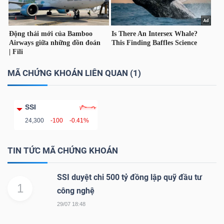
TÀI
CHÍNH
CÁ
NHÂN
MÃ CHỨNG KHOÁN LIÊN QUAN (1)
SSI
PHÂN
24,300
-100
-0.41%
TÍCH
VIETSTOCKFINANCE
TIN TỨC MÃ CHỨNG KHOÁN
SSI duyệt chi 500 tỷ đồng lập quỹ đầu tư
1
công nghệ
VĨ
29/07 18:48
MÔ