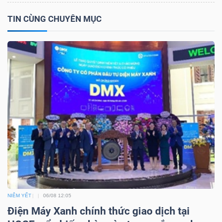
TIN CÙNG CHUYÊN MỤC
NGÀNH
DOANH
NGHIỆP
CỔ
PHIẾU
NIÊM YẾT
06/08 12:05
PHÁI
Điện Máy Xanh chính thức giao dịch tại
SINH