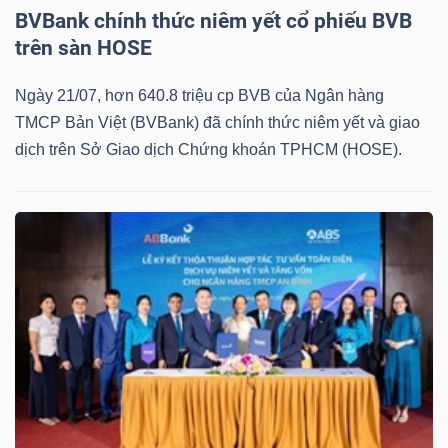
BVBank chính thức niêm yết cổ phiếu BVB
Bài
trên sàn HOSE
viết
của
Ngày 21/07, hơn 640.8 triệu cp BVB của Ngân hàng
tác
TMCP Bản Việt (BVBank) đã chính thức niêm yết và giao
giả
dịch trên Sở Giao dịch Chứng khoán TPHCM (HOSE).
(-)
Báo
cáo
phân
tích
(-)
Thuật