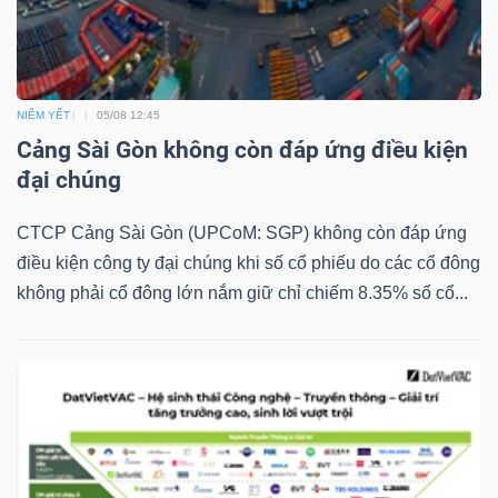
NGUYÊN
VẬT
LIỆU
NIÊM YẾT
05/08 12:45
Cảng Sài Gòn không còn đáp ứng điều kiện
đại chúng
CÔNG
CTCP Cảng Sài Gòn (UPCoM: SGP) không còn đáp ứng
NGHIỆP
điều kiện công ty đại chúng khi số cổ phiếu do các cổ đông
không phải cổ đông lớn nắm giữ chỉ chiếm 8.35% số cổ...
TIÊU
DÙNG
KHÔNG
THIẾT