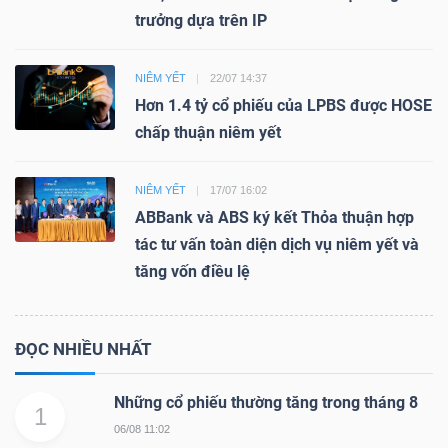
trưởng dựa trên IP
NIÊM YẾT
22/07 14:37
Hơn 1.4 tỷ cổ phiếu của LPBS được HOSE
chấp thuận niêm yết
NIÊM YẾT
17/07 16:02
ABBank và ABS ký kết Thỏa thuận hợp
tác tư vấn toàn diện dịch vụ niêm yết và
tăng vốn điều lệ
ĐỌC NHIỀU NHẤT
Những cổ phiếu thường tăng trong tháng 8
1
06/08 11:02