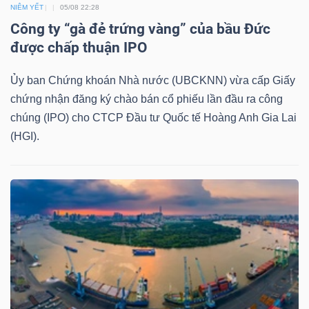
NIÊM YẾT
05/08 22:28
LIỆU
Công ty “gà đẻ trứng vàng” của bầu Đức
được chấp thuận IPO
Ngành
(-)
Ủy ban Chứng khoán Nhà nước (UBCKNN) vừa cấp Giấy
VS-
chứng nhận đăng ký chào bán cổ phiếu lần đầu ra công
SECTOR
chúng (IPO) cho CTCP Đầu tư Quốc tế Hoàng Anh Gia Lai
(HGI).
NĂNG
LƯỢNG