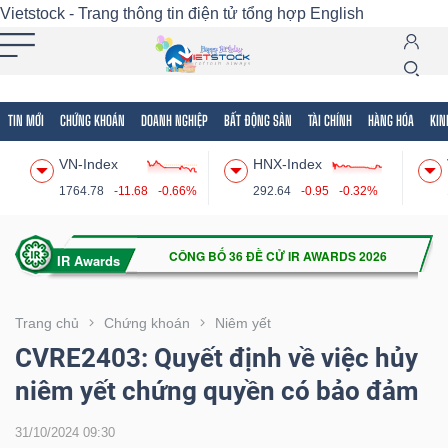
Vietstock - Trang thông tin điện tử tổng hợp
English
TIN MỚI
CHỨNG KHOÁN
DOANH NGHIỆP
BẤT ĐỘNG SẢN
TÀI CHÍNH
HÀNG HÓA
KIN
Tất cả
Tính năng
Ngành
Mã chứng khoán
Lãnh
VN-Index
HNX-Index
Tính
1764.78
-11.68
-0.66%
292.64
-0.95
-0.32%
năng
(-)
VIETSTOCK
Trang chủ
Chứng khoán
Niêm yết
CVRE2403: Quyết định về việc hủy
niêm yết chứng quyền có bảo đảm
CHỨNG
KHOÁN
31/10/2024 09:30