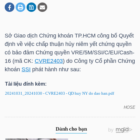
DOANH
NGHIỆP
Sở Giao dịch Chứng khoán
TP.HCM
công bố Quyết
định về việc chấp thuận hủy niêm yết chứng quyền
có bảo đảm Chứng quyền VRE/5M/SSI/C/EU/Cash-
BẤT
16 (mã CK:
CVRE2403
) do Công ty Cổ phần Chứng
ĐỘNG
khoán
SSI
phát hành như sau:
SẢN
Tài liệu đính kèm:
20241031_20241030 - CVRE2403 - QD huy NY do dao han.pdf
TÀI
HOSE
CVRE2403: Quyết định về việc hủy niêm yết chứng
CHÍNH
quyền có bảo đảm