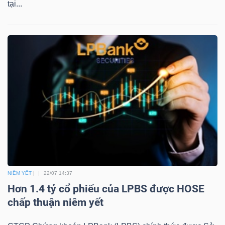
DỊCH
tại...
VỤ
TRUYỀN
THÔNG
TIỆN
ÍCH
NIÊM YẾT
22/07 14:37
BẤT
Hơn 1.4 tỷ cổ phiếu của LPBS được HOSE
ĐỘNG
chấp thuận niêm yết
SẢN