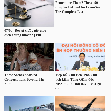
HÀNG
HÓA
KINH
TẾ
THẾ
GIỚI
ĐÔNG
DƯƠNG