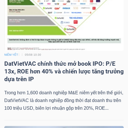
YẾU
TIÊU
DÙNG
THIẾT
NIÊM YẾT
05/08 10:30
YẾU
DatVietVAC chính thức mở book IPO: P/E
13x, ROE hơn 40% và chiến lược tăng trưởng
dựa trên IP
Trong hơn 1,600 doanh nghiệp M&E niêm yết trên thế giới,
CHĂM
DatVietVAC là doanh nghiệp đồng thời đạt doanh thu trên
SÓC
100 triệu USD, biên lợi nhuận gộp trên 20%, ROE...
SỨC
KHỎE