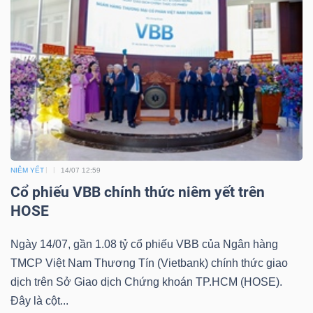
Dữ
liệu
tài
chính
NIÊM YẾT
14/07 12:59
Cổ phiếu VBB chính thức niêm yết trên
HOSE
Ngày 14/07, gần 1.08 tỷ cổ phiếu VBB của Ngân hàng
TMCP Việt Nam Thương Tín (Vietbank) chính thức giao
dịch trên Sở Giao dịch Chứng khoán TP.HCM (HOSE).
Đây là cột...