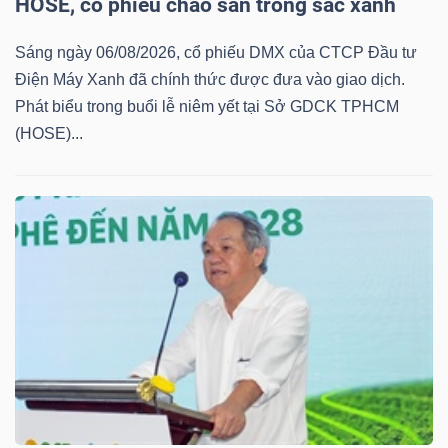
HOSE, cổ phiếu chào sàn trong sắc xanh
Sáng ngày 06/08/2026, cổ phiếu DMX của CTCP Đầu tư
Điện Máy Xanh đã chính thức được đưa vào giao dịch.
TRÁI
Phát biểu trong buổi lễ niêm yết tại Sở GDCK TPHCM
PHIẾU
(HOSE)...
CÔNG
CỤ
ĐẦU
TƯ
TRUY
XUẤT
DỮ