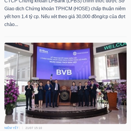
CTCP Chứng khoán LPBank (LPBS) chính thức được Sở
Mã
Giao dịch Chứng khoán TPHCM (HOSE) chấp thuận niêm
chứng
yết hơn 1.4 tỷ cp. Nếu xét theo giá 30,000 đồng/cp của đợt
khoán
chào...
(-)
Tất cả
Cổ phiếu
Chỉ số
Chứng chỉ quỹ
Chứng 
Lãnh
đạo
(-)
Tất cả
Người nội bộ
Người liên quan
Cổ đông lớn
Tin
tức
(-)
NIÊM YẾT
21/07 15:10