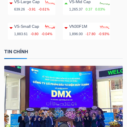
VS-Large Cap
VS-Mid Cap
639.26
-3.91
-0.61%
1,265.37
0.37
0.03%
VS-Small Cap
VN30F1M
1,883.61
-0.80
-0.04%
1,896.00
-17.80
-0.93%
TIN CHÍNH