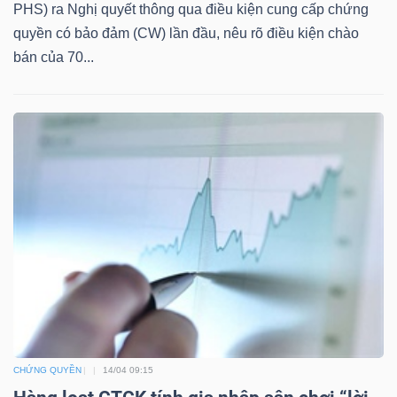
PHS) ra Nghị quyết thông qua điều kiện cung cấp chứng
Mã
quyền có bảo đảm (CW) lần đầu, nêu rõ điều kiện chào
chứng
bán của 70...
khoán
(-)
Tất cả
Cổ phiếu
Chỉ số
Chứng chỉ quỹ
Chứng 
Lãnh
đạo
(-)
Tất cả
Người nội bộ
Người liên quan
Cổ đông lớn
Tin
tức
(-)
CHỨNG QUYỀN
14/04 09:15