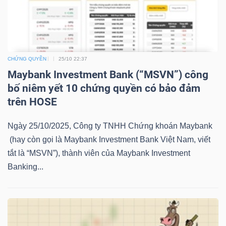
YẾU
CHỨNG QUYỀN
25/10 22:37
TIÊU
Maybank Investment Bank (“MSVN”) công
DÙNG
bố niêm yết 10 chứng quyền có bảo đảm
THIẾT
trên HOSE
YẾU
Ngày 25/10/2025, Công ty TNHH Chứng khoán Maybank
(hay còn gọi là Maybank Investment Bank Việt Nam, viết
tắt là “MSVN”), thành viên của Maybank Investment
Banking...
CHĂM
SÓC
SỨC
KHỎE