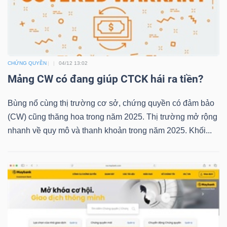
NGUYÊN
VẬT
LIỆU
CHỨNG QUYỀN
04/12 13:02
Mảng CW có đang giúp CTCK hái ra tiền?
CÔNG
Bùng nổ cùng thị trường cơ sở, chứng quyền có đảm bảo
NGHIỆP
(CW) cũng thăng hoa trong năm 2025. Thị trường mở rộng
nhanh về quy mô và thanh khoản trong năm 2025. Khối...
TIÊU
DÙNG
KHÔNG
THIẾT