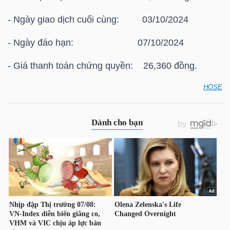
HÀNG
- Ngày giao dịch cuối cùng: 03/10/2024
HÓA
- Ngày đáo hạn: 07/10/2024
- Giá thanh toán chứng quyền: 26,360 đồng.
KINH
TẾ
HOSE
HOSE: Thông báo giá thanh toán vào ngày đáo hạn
của chứng quyền có bảo đảm Chứng quyền
CHPG2338
THẾ
GIỚI
ĐÔNG
DƯƠNG