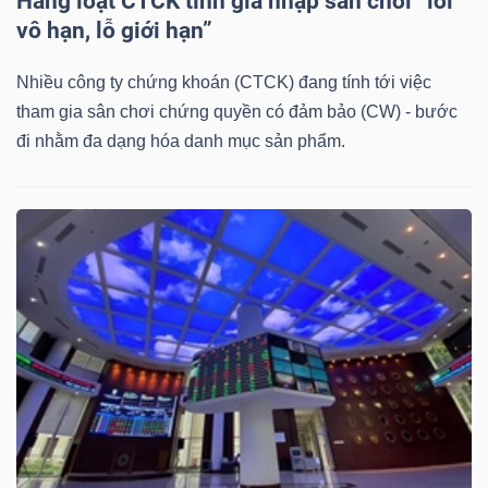
Hàng loạt CTCK tính gia nhập sân chơi “lời
vô hạn, lỗ giới hạn”
Bài
viết
Nhiều công ty chứng khoán (CTCK) đang tính tới việc
của
tham gia sân chơi chứng quyền có đảm bảo (CW) - bước
tác
đi nhằm đa dạng hóa danh mục sản phẩm.
giả
(-)
Báo
cáo
phân
tích
(-)
Thuật