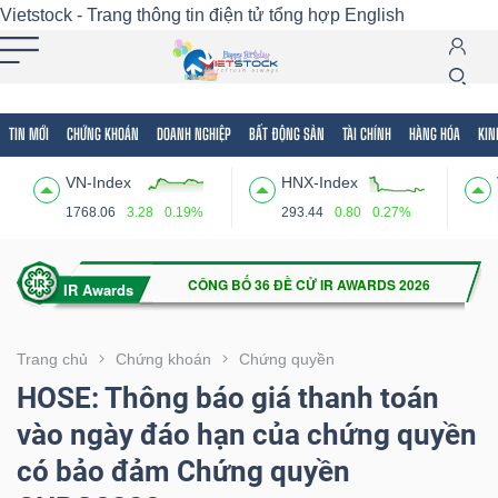
Vietstock - Trang thông tin điện tử tổng hợp
English
TIN MỚI
CHỨNG KHOÁN
DOANH NGHIỆP
BẤT ĐỘNG SẢN
TÀI CHÍNH
HÀNG HÓA
KIN
Tất cả
Tính năng
Ngành
Mã chứng khoán
Lãnh
VN-Index
HNX-Index
Tính
1768.06
3.28
0.19%
293.44
0.80
0.27%
năng
(-)
VIETSTOCK
Trang chủ
Chứng khoán
Chứng quyền
HOSE: Thông báo giá thanh toán
vào ngày đáo hạn của chứng quyền
CHỨNG
có bảo đảm Chứng quyền
KHOÁN