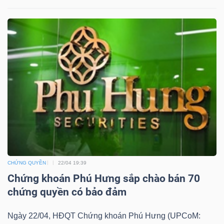
DỊCH
VỤ
TRUYỀN
THÔNG
TIỆN
ÍCH
CHỨNG QUYỀN
22/04 19:39
Chứng khoán Phú Hưng sắp chào bán 70
BẤT
chứng quyền có bảo đảm
ĐỘNG
SẢN
Ngày 22/04, HĐQT Chứng khoán Phú Hưng (UPCoM: