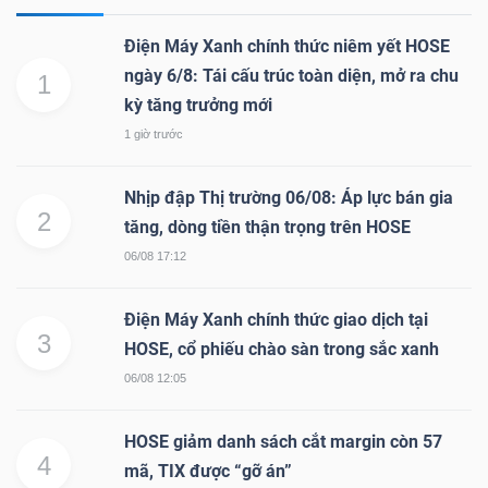
Điện Máy Xanh chính thức niêm yết HOSE
ngày 6/8: Tái cấu trúc toàn diện, mở ra chu
NGÀNH
1
kỳ tăng trưởng mới
1 giờ trước
DOANH
Nhịp đập Thị trường 06/08: Áp lực bán gia
NGHIỆP
2
tăng, dòng tiền thận trọng trên HOSE
06/08 17:12
CỔ
Điện Máy Xanh chính thức giao dịch tại
3
PHIẾU
HOSE, cổ phiếu chào sàn trong sắc xanh
06/08 12:05
HOSE giảm danh sách cắt margin còn 57
PHÁI
4
mã, TIX được “gỡ án”
SINH