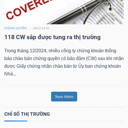
CHỨNG QUYỀN
26/12 12:51
Công
118 CW sắp được tung ra thị trường
cụ
đầu
Trong tháng 12/2024, nhiều công ty chứng khoán thông
tư
báo chào bán chứng quyền có bảo đảm (CW) sau khi nhận
được Giấy chứng nhận chào bán từ Ủy ban chứng khoán
Nhà...
Truyền
Xem thêm
thông
tài
CHỈ SỐ THỊ TRƯỜNG
chính