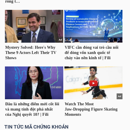
TÀI
CHÍNH
CÁ
NHÂN
PHÂN
TÍCH
VIETSTOCKFINANCE
VĨ
MÔ
TIN TỨC MÃ CHỨNG KHOÁN