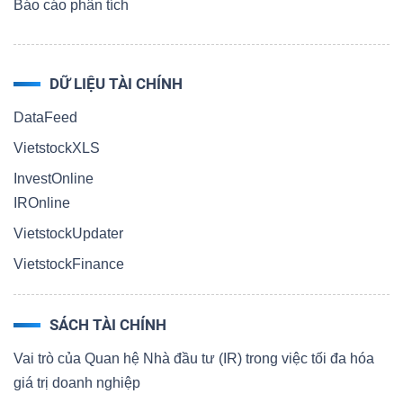
Báo cáo phân tích
DỮ LIỆU TÀI CHÍNH
DataFeed
VietstockXLS
InvestOnline
IROnline
VietstockUpdater
VietstockFinance
SÁCH TÀI CHÍNH
Vai trò của Quan hệ Nhà đầu tư (IR) trong việc tối đa hóa
giá trị doanh nghiệp