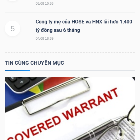
05/08 10:55
Công ty mẹ của HOSE và HNX lãi hơn 1,400
TRÁI
5
tỷ đồng sau 6 tháng
PHIẾU
04/08 18:39
TIN CÙNG CHUYÊN MỤC
CÔNG
CỤ
ĐẦU
TƯ
TRUY
XUẤT
DỮ