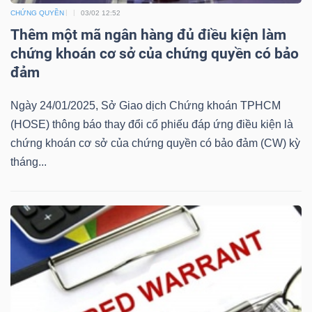
ngữ
CHỨNG QUYỀN
03/02 12:52
(-)
Thêm một mã ngân hàng đủ điều kiện làm
chứng khoán cơ sở của chứng quyền có bảo
Dịch
đảm
vụ
(-)
Ngày 24/01/2025, Sở Giao dịch Chứng khoán TPHCM
(HOSE) thông báo thay đổi cổ phiếu đáp ứng điều kiện là
chứng khoán cơ sở của chứng quyền có bảo đảm (CW) kỳ
Đào
tháng...
tạo
Sách
tài
chính