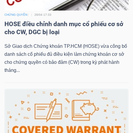
LIỆU
CHỨNG QUYỀN
28/04 17:33
Ngành
HOSE điều chỉnh danh mục cổ phiếu cơ sở
(-)
cho CW, DGC bị loại
VS-
Sở Giao dịch Chứng khoán TP.HCM (HOSE) vừa công bố
SECTOR
danh sách cổ phiếu đủ điều kiện làm chứng khoán cơ sở
cho chứng quyền có bảo đảm (CW) trong kỳ phát hành
tháng...
NĂNG
LƯỢNG