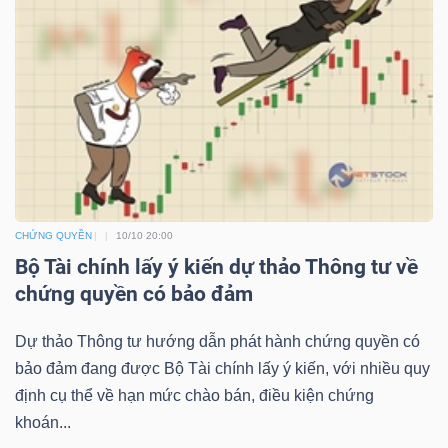
TÀI
CHÍNH
CHỨNG QUYỀN
10/10 20:00
CÔNG
Bộ Tài chính lấy ý kiến dự thảo Thông tư về
NGHỆ
chứng quyền có bảo đảm
THÔNG
TIN
Dự thảo Thông tư hướng dẫn phát hành chứng quyền có
bảo đảm đang được Bộ Tài chính lấy ý kiến, với nhiều quy
định cụ thể về hạn mức chào bán, điều kiện chứng
khoán...