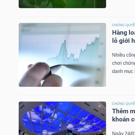
NGUYÊN
VẬT
LIỆU
CHỨNG QUY
Hàng lo
lỗ giới 
Nhiều công
CÔNG
chơi chứn
NGHIỆP
danh mục 
TIÊU
CHỨNG QUY
Thêm mộ
DÙNG
khoán c
KHÔNG
THIẾT
Ngày 24/0