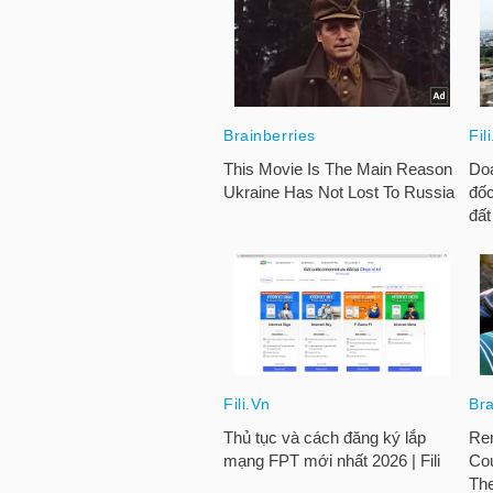
TÀI
CHÍNH
CÁ
NHÂN
PHÂN
TÍCH
VIETSTOCKFINANCE
VĨ
MÔ