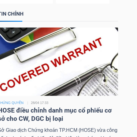
TIN CHÍNH
CHỨNG QUYỀN
28/04 17:33
HOSE điều chỉnh danh mục cổ phiếu cơ
sở cho CW, DGC bị loại
Sở Giao dịch Chứng khoán TP.HCM (HOSE) vừa công