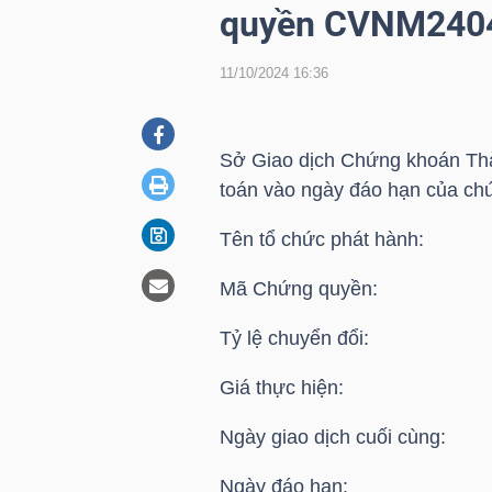
quyền CVNM240
11/10/2024 16:36
DOANH
NGHIỆP
Sở Giao dịch Chứng khoán Thà
toán vào ngày đáo hạn của ch
BẤT
Tên tổ chức phát hành: C
ĐỘNG
SẢN
Mã Chứng quyền: 
Tỷ lệ chuyển đổi: 3
TÀI
Giá thực hiện: 67
CHÍNH
Ngày giao dịch cuối cùng: 
Ngày đáo hạn: 14