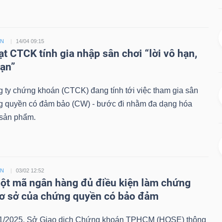
ỀN
14/04 09:15
ạt CTCK tính gia nhập sân chơi “lời vô hạn,
hạn”
 ty chứng khoán (CTCK) đang tính tới việc tham gia sân
g quyền có đảm bảo (CW) - bước đi nhằm đa dạng hóa
sản phẩm.
ỀN
03/02 12:52
t mã ngân hàng đủ điều kiện làm chứng
ơ sở của chứng quyền có bảo đảm
1/2025, Sở Giao dịch Chứng khoán TPHCM (HOSE) thông