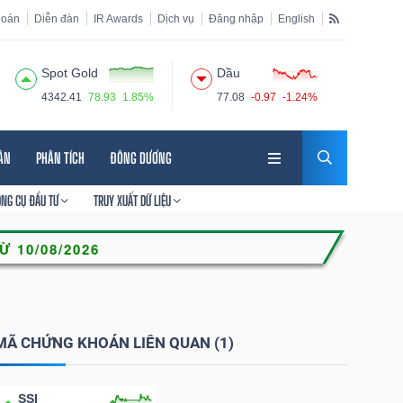
hoán
Diễn đàn
IR Awards
Dịch vụ
Đăng nhập
English
Spot Gold
Dầu
4342.41
78.93
1.85%
77.08
-0.97
-1.24%
HÂN
PHÂN TÍCH
ĐÔNG DƯƠNG
ÔNG CỤ ĐẦU TƯ
TRUY XUẤT DỮ LIỆU
MÃ CHỨNG KHOÁN LIÊN QUAN (1)
SSI