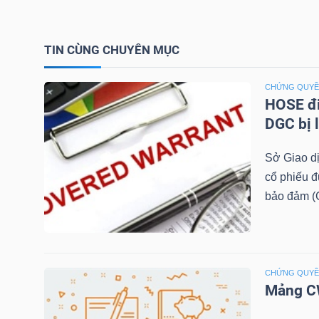
TIN CÙNG CHUYÊN MỤC
NGÀNH
CHỨNG QUY
HOSE đi
DOANH
DGC bị 
NGHIỆP
Sở Giao d
cổ phiếu 
bảo đảm (C
CỔ
PHIẾU
CHỨNG QUY
Mảng CW
PHÁI
SINH