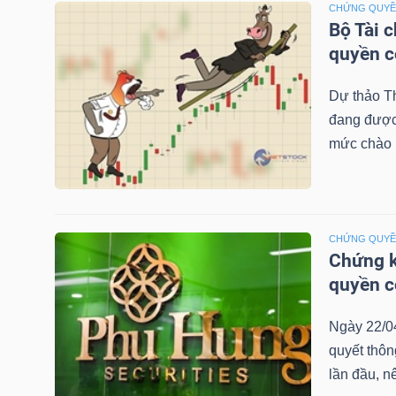
CHỨNG QUY
LIỆU
Bộ Tài 
quyền 
Ngành
(-)
Dự thảo T
đang được 
VS-
mức chào b
SECTOR
CHỨNG QUY
Chứng k
NĂNG
quyền 
LƯỢNG
Ngày 22/0
quyết thô
lần đầu, n