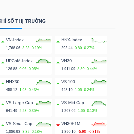
CHỈ SỐ THỊ TRƯỜNG
VN-Index
HNX-Index
1,768.06
3.28
0.19%
293.44
0.80
0.27%
UPCoM-Index
VN30
126.88
0.06
0.05%
1,911.09
8.30
0.44%
HNX30
VS 100
455.12
1.93
0.43%
443.10
1.05
0.24%
VS-Large Cap
VS-Mid Cap
641.49
2.23
0.35%
1,267.02
1.65
0.13%
VS-Small Cap
VN30F1M
1,886.93
3.32
0.18%
1,890.10
-5.90
-0.31%