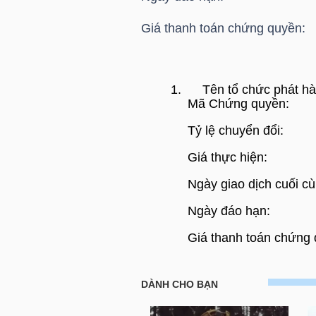
HÀNG
Giá thanh toán chứng quyền:
HÓA
1.
Tên tổ chức phát h
KINH
Mã Chứng quyền:
TẾ
Tỷ lệ chuyển đổi:
Giá thực hiện:
THẾ
Ngày giao dịch cuối c
GIỚI
Ngày đáo hạn:
Giá thanh toán chứng
ĐÔNG
HOSE: Thông báo giá thanh t
DƯƠNG
Chứng quyền CVNM2404