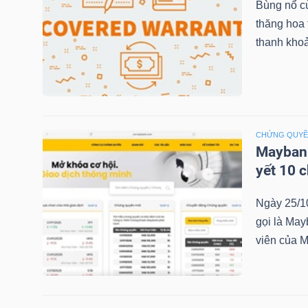
Bùng nổ c
thăng hoa
thanh khoả
TRÁI
PHIẾU
CHỨNG QUY
CÔNG
Maybank
CỤ
yết 10 
ĐẦU
TƯ
Ngày 25/1
gọi là May
viên của M
TRUY
XUẤT
DỮ