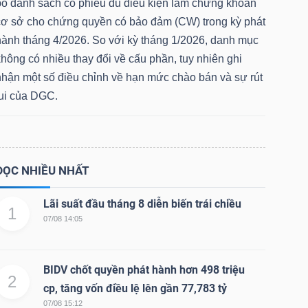
bố danh sách cổ phiếu đủ điều kiện làm chứng khoán
cơ sở cho chứng quyền có bảo đảm (CW) trong kỳ phát
hành tháng 4/2026. So với kỳ tháng 1/2026, danh mục
hông có nhiều thay đổi về cấu phần, tuy nhiên ghi
nhận một số điều chỉnh về hạn mức chào bán và sự rút
lui của DGC.
ĐỌC NHIỀU NHẤT
Lãi suất đầu tháng 8 diễn biến trái chiều
1
07/08 14:05
BIDV chốt quyền phát hành hơn 498 triệu
2
cp, tăng vốn điều lệ lên gần 77,783 tỷ
07/08 15:12