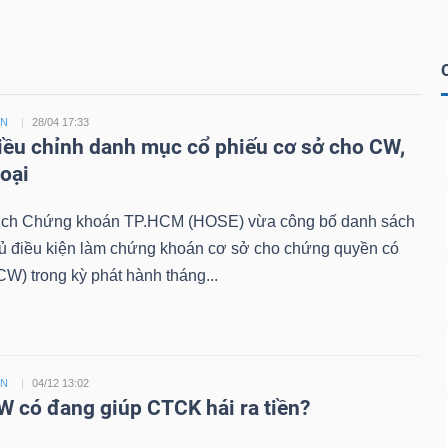
ỀN
28/04 17:33
ều chỉnh danh mục cổ phiếu cơ sở cho CW,
loại
ịch Chứng khoán TP.HCM (HOSE) vừa công bố danh sách
đủ điều kiện làm chứng khoán cơ sở cho chứng quyền có
W) trong kỳ phát hành tháng...
ỀN
04/12 13:02
 có đang giúp CTCK hái ra tiền?