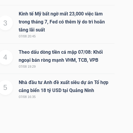
Kinh tế Mỹ bất ngờ mất 23,000 việc làm
3
trong tháng 7, Fed có thêm lý do trì hoãn
tăng lãi suất
07/08 20:45
Theo dấu dòng tiền cá mập 07/08: Khối
4
ngoại bán ròng mạnh VHM, TCB, VPB
07/08 19:29
Nhà đầu tư Anh đề xuất siêu dự án Tổ hợp
5
cảng biển 18 tỷ USD tại Quảng Ninh
07/08 16:35