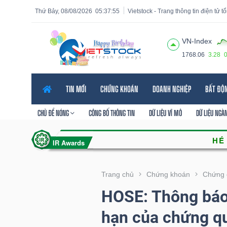
Thứ Bảy, 08/08/2026
05:37:57
Vietstock - Trang thông tin điện tử 
VN-Index
1768.06
3.28
Tất cả
Tính năng
Ngành
Mã chứng khoán
Lãnh
TIN MỚI
CHỨNG KHOÁN
DOANH NGHIỆP
BẤT ĐỘ
Tính
năng
CHỦ ĐỀ NÓNG
CÔNG BỐ THÔNG TIN
DỮ LIỆU VĨ MÔ
DỮ LIỆU NGÀ
(-)
VIETSTOCK
Trang chủ
Chứng khoán
Chứng 
HOSE: Thông báo 
CHỨNG
hạn của chứng q
KHOÁN