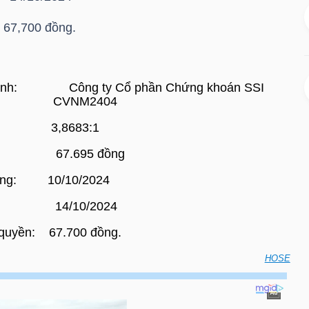
 67,700 đồng.
ành:
Công ty Cổ phần Chứng khoán SSI
CV
NM
2
4
04
3,
8683
:1
67.695
đồng
ùng:
10/10/2024
14/10/2024
 quyền:
67.700
đồng.
HOSE
oán vào ngày đáo hạn của chứng quyền có bảo đảm