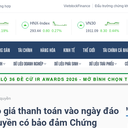
VietstockFinance
Đấu trường chứng k
tổng hợp
HNX-Index
VN30
0.19%
293.44
0.80
0.27%
1911.09
8.30
0.44%
 đạo
Tin tức
Báo cáo phân tích
Thuật ngữ
Dịch vụ
NG SẢN
TÀI CHÍNH
HÀNG HÓA
KINH TẾ
THẾ GIỚI
TÀI CHÍNH CÁ N
NH
DỮ LIỆU DOANH NGHIỆP
DỮ LIỆU PHÁI SINH
DỮ LIỆU TRÁI PHIẾU
C
quyền
giá thanh toán vào ngày đáo
uyền có bảo đảm Chứng