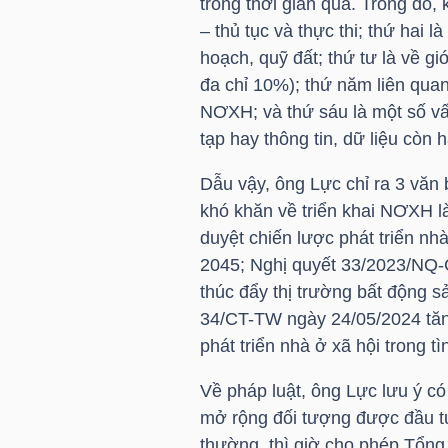
trong thời gian qua. Trong đó, 
LIỆU
– thủ tục và thực thi; thứ hai 
hoạch, quỹ đất; thứ tư là về g
Ngành
đa chỉ 10%); thứ năm liên quan
(-)
NƠXH; và thứ sáu là một số vấ
tạp hay thông tin, dữ liệu còn 
VS-
SECTOR
Dẫu vậy, ông Lực chỉ ra 3 văn
khó khăn về triển khai NƠXH 
duyệt chiến lược phát triển n
2045; Nghị quyết 33/2023/NQ-C
thúc đẩy thị trường bất động sả
NĂNG
34/CT-TW ngày 24/05/2024 tăn
LƯỢNG
phát triển nhà ở xã hội trong t
Về pháp luật, ông Lực lưu ý 
mở rộng đối tượng được đầu t
thường, thì giờ cho phép Tổn