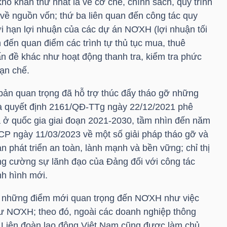
khó khăn thứ nhất là về cơ chế, chính sách, quy trình
là về nguồn vốn; thứ ba liên quan đến công tác quy
iới hạn lợi nhuận của các dự án NƠXH (lợi nhuận tối
 đến quan điểm các trình tự thủ tục mua, thuê
n đề khác như hoạt động thanh tra, kiểm tra phức
hạn chế.
 bản quan trọng đã hỗ trợ thúc đẩy tháo gỡ những
là quyết định 2161/QĐ-TTg ngày 22/12/2021 phê
hà ở quốc gia giai đoạn 2021-2030, tầm nhìn đến năm
P ngày 11/03/2023 về một số giải pháp tháo gỡ và
n phát triển an toàn, lành mạnh và bền vững; chỉ thị
g cường sự lãnh đạo của Đảng đối với công tác
ình hình mới.
có những điểm mới quan trọng đến NƠXH như việc
ư NƠXH; theo đó, ngoài các doanh nghiệp thông
g Liên đoàn lao động Việt Nam cũng được làm chủ