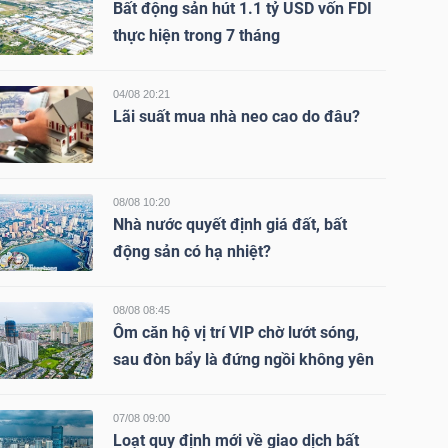
Bất động sản hút 1.1 tỷ USD vốn FDI
thực hiện trong 7 tháng
04/08 20:21
Lãi suất mua nhà neo cao do đâu?
08/08 10:20
Nhà nước quyết định giá đất, bất
động sản có hạ nhiệt?
08/08 08:45
Ôm căn hộ vị trí VIP chờ lướt sóng,
sau đòn bẩy là đứng ngồi không yên
07/08 09:00
Loạt quy định mới về giao dịch bất