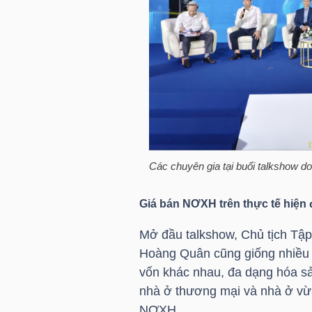
HÀNG
HÓA
KINH
TẾ
Các chuyên gia tại buổi talkshow 
THẾ
GIỚI
Giá bán NƠXH trên thực tế hiện 
Mở đầu talkshow, Chủ tịch Tậ
Hoàng Quân cũng giống nhiều 
ĐÔNG
vốn khác nhau, đa dạng hóa s
DƯƠNG
nhà ở thương mại và nhà ở vừa
NƠXH.