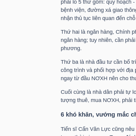
phải lo 5 thứ gồm: quy hoạch - 
bệnh viện, đường xá giao thôn
nhận thủ tục liên quan đến chỗ
TRÁI
Thứ hai là ngân hàng, Chính 
PHIẾU
ngân hàng; tuy nhiên, cần phải
phương.
CÔNG
Thứ ba là nhà đầu tư cần bố t
công trình và phối hợp với địa
CỤ
ngay từ đầu NƠXH nên cho thu
ĐẦU
TƯ
Cuối cùng là nhà dân phải tự lo
tượng thuê, mua NƠXH, phải ti
6 khó khăn, vướng mắc c
TRUY
XUẤT
Tiến sĩ Cấn Văn Lực cũng nêu
DỮ