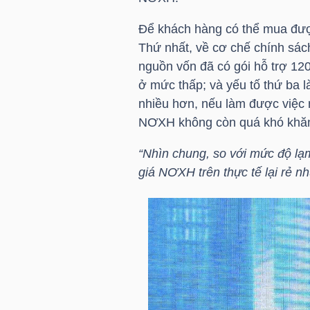
Để khách hàng có thể mua đượ
TÀI
Thứ nhất, về cơ chế chính sách
CHÍNH
nguồn vốn đã có gói hỗ trợ 12
CÁ
ở mức thấp; và yếu tố thứ ba l
NHÂN
nhiều hơn, nếu làm được việc 
NƠXH không còn quá khó khă
“Nhìn chung, so với mức độ lạm
PHÂN
giá NƠXH trên thực tế lại rẻ nh
TÍCH
VIETSTOCKFINANCE
VĨ
MÔ