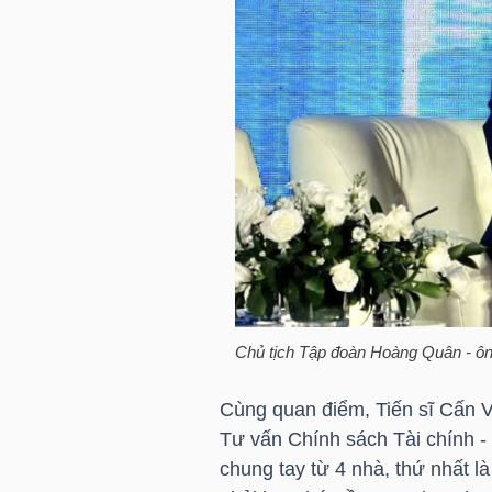
NGÀNH
DOANH
NGHIỆP
CỔ
PHIẾU
Chủ tịch Tập đoàn Hoàng Quân - ô
Cùng quan điểm, Tiến sĩ Cấn V
Tư vấn Chính sách Tài chính -
PHÁI
chung tay từ 4 nhà, thứ nhất 
SINH