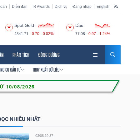
hoán
Diễn đàn
IR Awards
Dịch vụ
Đăng nhập
English
Spot Gold
Dầu
4341.71
-0.70
-0.02%
77.08
-0.97
-1.24%
HÂN
PHÂN TÍCH
ĐÔNG DƯƠNG
ÔNG CỤ ĐẦU TƯ
TRUY XUẤT DỮ LIỆU
ĐỌC NHIỀU NHẤT
03/08 19:37