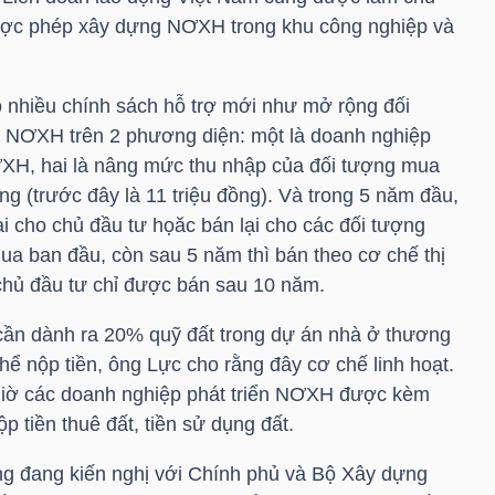
 được phép xây dựng NƠXH trong khu công nghiệp và
 nhiều chính sách hỗ trợ mới như mở rộng đối
NƠXH trên 2 phương diện: một là doanh nghiệp
H, hai là nâng mức thu nhập của đối tượng mua
ng (trước đây là 11 triệu đồng). Và trong 5 năm đầu,
 cho chủ đầu tư họăc bán lại cho các đối tượng
 ban đầu, còn sau 5 năm thì bán theo cơ chế thị
chủ đầu tư chỉ được bán sau 10 năm.
cần dành ra 20% quỹ đất trong dự án nhà ở thương
 nộp tiền, ông Lực cho rằng đây cơ chế linh hoạt.
 giờ các doanh nghiệp phát triển NƠXH được kèm
p tiền thuê đất, tiền sử dụng đất.
ũng đang kiến nghị với Chính phủ và Bộ Xây dựng