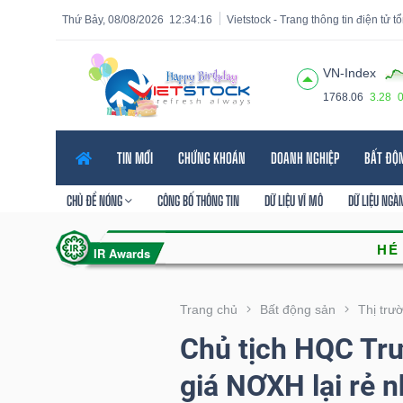
Thứ Bảy, 08/08/2026
12:34:18
Vietstock - Trang thông tin điện tử 
VN-Index
1768.06
3.28
Tất cả
Tính năng
Ngành
Mã chứng khoán
Lãnh
TIN MỚI
CHỨNG KHOÁN
DOANH NGHIỆP
BẤT ĐỘ
Tính
năng
CHỦ ĐỀ NÓNG
CÔNG BỐ THÔNG TIN
DỮ LIỆU VĨ MÔ
DỮ LIỆU NGÀ
(-)
VIETSTOCK
Trang chủ
Bất động sản
Thị trư
Chủ tịch HQC Tr
CHỨNG
giá NƠXH lại rẻ n
KHOÁN