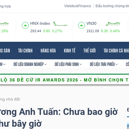
VietstockFinance
Đấu trường chứng k
tổng hợp
HNX-Index
VN30
0.19%
293.44
0.80
0.27%
1911.09
8.30
0.44%
 đạo
Tin tức
Báo cáo phân tích
Thuật ngữ
Dịch vụ
NG SẢN
TÀI CHÍNH
HÀNG HÓA
KINH TẾ
THẾ GIỚI
TÀI CHÍNH CÁ N
NH
DỮ LIỆU DOANH NGHIỆP
DỮ LIỆU PHÁI SINH
DỮ LIỆU TRÁI PHIẾU
C
ờng nhà đất
ương Anh Tuấn: Chưa bao giờ
hư bây giờ