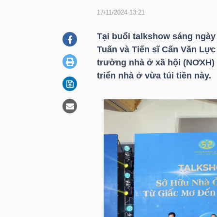
17/11/2024 13:21
DOANH
Tại buổi talkshow sáng ngày
NGHIỆP
Tuấn và Tiến sĩ Cấn Văn Lực
trường nhà ở xã hội (NƠXH)
triển nhà ở vừa túi tiền này.
BẤT
ĐỘNG
SẢN
TÀI
CHÍNH