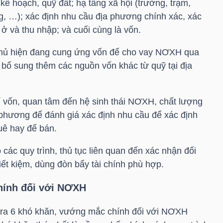
kế hoạch, quỹ đất; hạ tầng xã hội (trường, trạm,
g, …); xác định nhu cầu địa phương chính xác, xác
 ở và thu nhập; và cuối cùng là vốn.
phủ hiện đang cung ứng vốn để cho vay NƠXH qua
 bổ sung thêm các nguồn vốn khác từ quỹ tại địa
rí vốn, quan tâm đến hệ sinh thái NƠXH, chất lượng
 phương để đánh giá xác định nhu cầu để xác định
ê hay để bán.
 các quy trình, thủ tục liên quan đến xác nhận đối
ết kiệm, dùng đòn bẩy tài chính phù hợp.
hính đối với NƠXH
 ra 6 khó khăn, vướng mắc chính đối với NƠXH