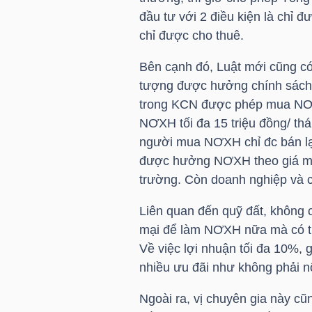
NGUYÊN
đầu tư với 2 điều kiện là chỉ
VẬT
chỉ được cho thuê.
LIỆU
Bên cạnh đó, Luật mới cũng có
tượng được hưởng chính sách 
trong KCN được phép mua NƠX
NƠXH tối đa 15 triệu đồng/ thá
CÔNG
người mua NƠXH chỉ đc bán lại
NGHIỆP
được hưởng NƠXH theo giá mua
trường. Còn doanh nghiệp và 
Liên quan đến quỹ đất, không 
mại để làm NƠXH nữa mà có thể
TIÊU
Về việc lợi nhuận tối đa 10%,
DÙNG
nhiều ưu đãi như không phải nộ
KHÔNG
Ngoài ra, vị chuyên gia này c
THIẾT