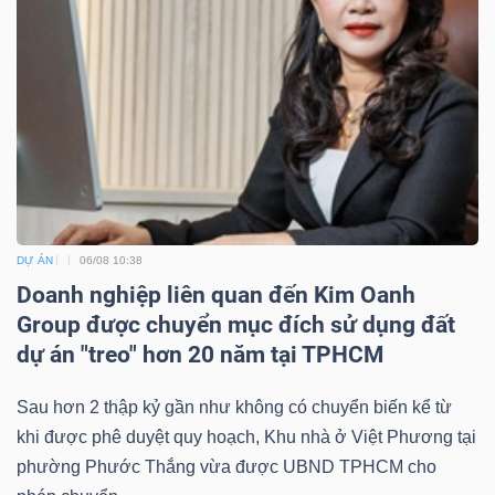
Bài
viết
của
tác
giả
(-)
DỰ ÁN
06/08 10:38
Báo
Doanh nghiệp liên quan đến Kim Oanh
cáo
Group được chuyển mục đích sử dụng đất
phân
dự án "treo" hơn 20 năm tại TPHCM
tích
(-)
Sau hơn 2 thập kỷ gần như không có chuyển biến kể từ
khi được phê duyệt quy hoạch, Khu nhà ở Việt Phương tại
Thuật
phường Phước Thắng vừa được UBND TPHCM cho