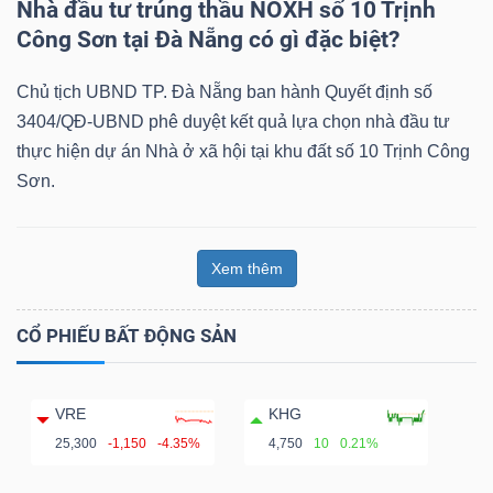
Nhà đầu tư trúng thầu NOXH số 10 Trịnh
Công Sơn tại Đà Nẵng có gì đặc biệt?
Chủ tịch UBND TP. Đà Nẵng ban hành Quyết định số
3404/QĐ-UBND phê duyệt kết quả lựa chọn nhà đầu tư
thực hiện dự án Nhà ở xã hội tại khu đất số 10 Trịnh Công
Sơn.
Xem thêm
CỔ PHIẾU BẤT ĐỘNG SẢN
VRE
KHG
25,300
-1,150
-4.35%
4,750
10
0.21%