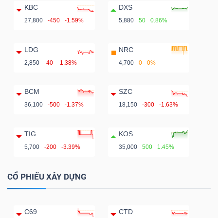
KBC
DXS
27,800
-450
-1.59%
5,880
50
0.86%
LDG
NRC
2,850
-40
-1.38%
4,700
0
0%
BCM
SZC
36,100
-500
-1.37%
18,150
-300
-1.63%
TIG
KOS
5,700
-200
-3.39%
35,000
500
1.45%
CỔ PHIẾU XÂY DỰNG
C69
CTD