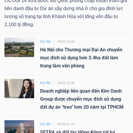
LICOGI 14 vừa được Bộ Quốc phòng chấp thuận tham gia
liên danh đầu tư Dự án xây dựng nhà ở cho gia đình lực
lượng vũ trang tại tỉnh Khánh Hòa với tổng vốn đầu tư
2,100 tỷ đồng.
DỰ ÁN
06/08 18:06
Hà Nội cho Thương mại Đại An chuyển
mục đích sử dụng hơn 3.4ha đất làm
trung tâm văn phòng
DỰ ÁN
06/08 10:38
Doanh nghiệp liên quan đến Kim Oanh
Group được chuyển mục đích sử dụng
đất dự án "treo" hơn 20 năm tại TPHCM
DỰ ÁN
06/08 01:10
SETRA và đối tác Hồng Kông rút lui,