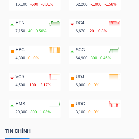
16,100
-500
-3.01%
62,200
-1,000
-1.58%
HTN
DC4
7,150
40
0.56%
6,670
-20
-0.3%
HBC
SCG
4,300
0
0%
64,900
300
0.46%
VC9
UDJ
4,500
-100
-2.17%
6,000
0
0%
HMS
UDC
29,300
300
1.03%
3,100
0
0%
TIN CHÍNH