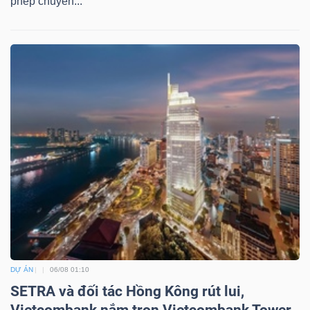
ngữ
phép chuyển...
(-)
Dịch
vụ
(-)
Đào
tạo
Sách
DỰ ÁN
06/08 01:10
tài
SETRA và đối tác Hồng Kông rút lui,
chính