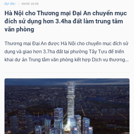
DỊCH
DỰ ÁN
06/08 18:06
VỤ
Hà Nội cho Thương mại Đại An chuyển mục
TRUYỀN
đích sử dụng hơn 3.4ha đất làm trung tâm
THÔNG
văn phòng
Thương mại Đại An được Hà Nội cho chuyển mục đích sử
dụng và giao hơn 3.7ha đất tại phường Tây Tựu để triển
khai dự án Trung tâm văn phòng kết hợp Dịch vụ thương...
TIỆN
ÍCH
BẤT
ĐỘNG
SẢN