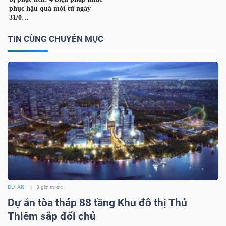
YẾU
TIN CÙNG CHUYÊN MỤC
TIÊU
DÙNG
THIẾT
YẾU
CHĂM
SÓC
DỰ ÁN
3 giờ trước
SỨC
Dự án tòa tháp 88 tầng Khu đô thị Thủ
KHỎE
Thiêm sắp đổi chủ