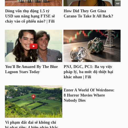
NGUYÊN
VẬT
LIỆU
CÔNG
NGHIỆP
TIÊU
DÙNG
KHÔNG
THIẾT