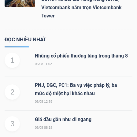
Vietcombank nắm trọn Vietcombank
Tower
ĐỌC NHIỀU NHẤT
Những cổ phiếu thường tăng trong tháng 8
1
06/08 11:02
PNJ, DGC, PC1: Ba vụ việc pháp lý, ba
2
mức độ thiệt hại khác nhau
06/08 12:59
Giá dầu gần như đi ngang
3
06/08 08:18