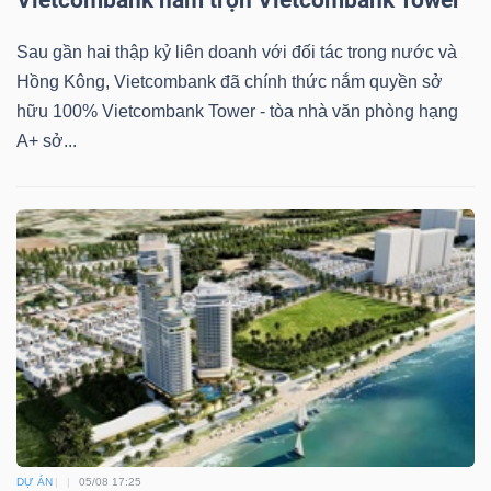
Vietcombank nắm trọn Vietcombank Tower
Sau gần hai thập kỷ liên doanh với đối tác trong nước và
Hồng Kông, Vietcombank đã chính thức nắm quyền sở
hữu 100% Vietcombank Tower - tòa nhà văn phòng hạng
Công
A+ sở...
cụ
đầu
tư
Truyền
thông
tài
chính
DỰ ÁN
05/08 17:25