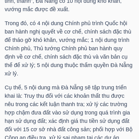
tỉnh, thành”, Đà Nẵng có 10 nội dung khó khăn,
vướng mắc được đề xuất.
Trong đó, có 4 nội dung Chính phủ trình Quốc hội
TRÁI
ban hành nghị quyết về cơ chế, chính sách đặc thù
PHIẾU
để tháo gỡ khó khăn, vướng mắc; 1 nội dung trình
Chính phủ, Thủ tướng Chính phủ ban hành quy
định về cơ chế, chính sách đặc thù và văn bản cụ
CÔNG
thể để xử lý; 5 nội dung thuộc thẩm quyền Đà Nẵng
CỤ
xử lý.
ĐẦU
Cụ thể, 5 nội dung mà Đà Nẵng sẽ tập trung triển
TƯ
khai là: Truy thu đối với các khoản thất thu được
nêu trong các kết luận thanh tra; xử lý các trường
hợp chậm đưa đất vào sử dụng trong quá trình gia
TRUY
hạn sử dụng đất; xác định giá thu tiền sử dụng đất
XUẤT
đối với 15 cơ sở nhà đất công sản; phối hợp với Bộ
DỮ
Công an điều tra, xử lý sai phạm tại các dự án