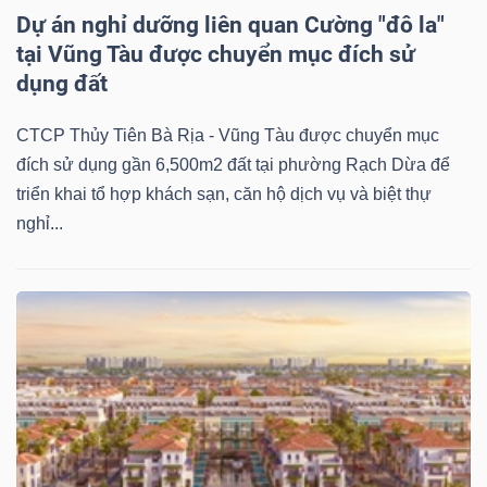
Dự án nghỉ dưỡng liên quan Cường "đô la"
tại Vũng Tàu được chuyển mục đích sử
dụng đất
Dữ
liệu
CTCP Thủy Tiên Bà Rịa - Vũng Tàu được chuyển mục
tài
đích sử dụng gần 6,500m2 đất tại phường Rạch Dừa để
chính
triển khai tổ hợp khách sạn, căn hộ dịch vụ và biệt thự
nghỉ...