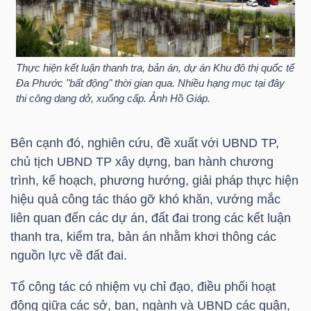
TÀI
CHÍNH
Thực hiện kết luận thanh tra, bản án, dự án Khu đô thị quốc tế
CÁ
Đa Phước "bất động" thời gian qua. Nhiều hạng mục tại đây
NHÂN
thi công dang dở, xuống cấp. Ảnh Hồ Giáp.
Bên cạnh đó, nghiên cứu, đề xuất với UBND TP,
PHÂN
chủ tịch UBND TP xây dựng, ban hành chương
TÍCH
trình, kế hoạch, phương hướng, giải pháp thực hiện
hiệu quả công tác tháo gỡ khó khăn, vướng mắc
VIETSTOCKFINANCE
liên quan đến các dự án, đất đai trong các kết luận
thanh tra, kiểm tra, bản án nhằm khơi thông các
nguồn lực về đất đai.
VĨ
Tổ công tác có nhiệm vụ chỉ đạo, điều phối hoạt
MÔ
động giữa các sở, ban, ngành và UBND các quận,