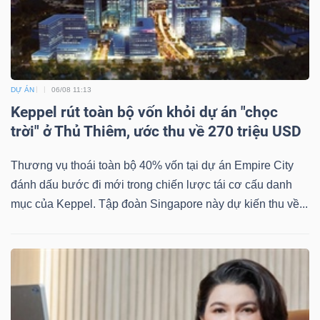
Mã
chứng
khoán
(-)
DỰ ÁN
06/08 11:13
Tất cả
Cổ phiếu
Chỉ số
Chứng chỉ quỹ
Chứng 
Keppel rút toàn bộ vốn khỏi dự án "chọc
trời" ở Thủ Thiêm, ước thu về 270 triệu USD
Lãnh
Thương vụ thoái toàn bộ 40% vốn tại dự án Empire City
đạo
đánh dấu bước đi mới trong chiến lược tái cơ cấu danh
(-)
mục của Keppel. Tập đoàn Singapore này dự kiến thu về...
Tất cả
Người nội bộ
Người liên quan
Cổ đông lớn
Tin
tức
(-)