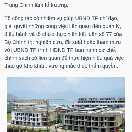
HÀNG
Trung Chinh làm tổ trưởng.
HÓA
Tổ công tác có nhiệm vụ giúp UBND TP chỉ đạo,
giải quyết những công việc liên quan đến quản lý,
điều hành và tổ chức thực hiện kết luận số 77 của
KINH
Bộ Chính trị; nghiên cứu, đề xuất hoặc tham mưu
TẾ
với UBND TP trình HĐND TP ban hành cơ chế,
chính sách có liên quan để thực hiện hiệu quả việc
tháo gỡ khó khăn, vướng mắc theo thẩm quyền.
THẾ
GIỚI
ĐÔNG
DƯƠNG