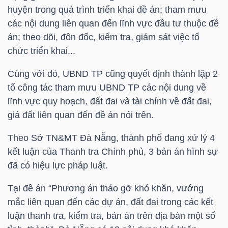
huyện trong quá trình triển khai đề án; tham mưu
các nội dung liên quan đến lĩnh vực đầu tư thuộc đề
án; theo dõi, đôn đốc, kiểm tra, giám sát việc tổ
NGÀNH
chức triển khai...
Cùng với đó, UBND TP cũng quyết định thành lập 2
DOANH
tổ công tác tham mưu UBND TP các nội dung về
NGHIỆP
lĩnh vực quy hoạch, đất đai và tài chính về đất đai,
giá đất liên quan đến đề án nói trên.
Theo Sở TN&MT Đà Nẵng, thành phố đang xử lý 4
CỔ
kết luận của Thanh tra Chính phủ, 3 bản án hình sự
PHIẾU
đã có hiệu lực pháp luật.
Tại đề án “Phương án tháo gỡ khó khăn, vướng
mắc liên quan đến các dự án, đất đai trong các kết
PHÁI
luận thanh tra, kiểm tra, bản án trên địa bàn một số
SINH