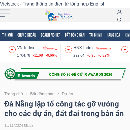
Vietstock - Trang thông tin điện tử tổng hợp
English
TIN MỚI
CHỨNG KHOÁN
DOANH NGHIỆP
BẤT ĐỘNG SẢN
TÀI CHÍNH
HÀNG HÓA
KIN
Tất cả
Tính năng
Ngành
Mã chứng khoán
Lãnh
VN-Index
HNX-Index
Tính
1764.78
-11.68
-0.66%
292.64
-0.95
-0.32%
năng
(-)
VIETSTOCK
Trang chủ
Bất động sản
Dự án
Đà Nẵng lập tổ công tác gỡ vướng
cho các dự án, đất đai trong bản án
CHỨNG
KHOÁN
15/11/2024 08:52