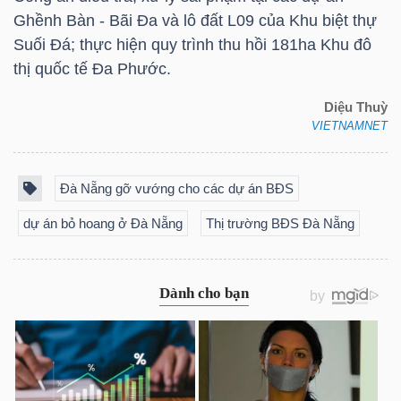
LIỆU
Ghềnh Bàn - Bãi Đa và lô đất L09 của Khu biệt thự
Suối Đá; thực hiện quy trình thu hồi 181ha Khu đô
Ngành
thị quốc tế Đa Phước.
(-)
Diệu Thuỳ
VIETNAMNET
VS-
SECTOR
Đà Nẵng gỡ vướng cho các dự án BĐS
dự án bỏ hoang ở Đà Nẵng
Thị trường BĐS Đà Nẵng
NĂNG
LƯỢNG