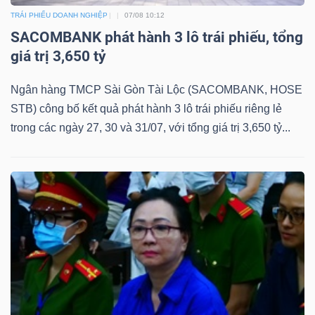
TRÁI PHIẾU DOANH NGHIỆP
07/08 10:12
SACOMBANK phát hành 3 lô trái phiếu, tổng
giá trị 3,650 tỷ
TÀI
CHÍNH
Ngân hàng TMCP Sài Gòn Tài Lộc (SACOMBANK, HOSE
STB) công bố kết quả phát hành 3 lô trái phiếu riêng lẻ
trong các ngày 27, 30 và 31/07, với tổng giá trị 3,650 tỷ...
CÔNG
NGHỆ
THÔNG
TIN