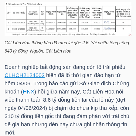
HÀNG
HÓA
KINH
Cát Liên Hoa thông báo đã mua lại gốc 2 lô trái phiếu tổng cộng
TẾ
640 tỷ đồng. Nguồn: Cát Liên Hoa
Doanh nghiệp bất động sản đang còn lô trái phiếu
CLHCH2124002
hiện đã lố thời gian đáo hạn từ
THẾ
hôm 04/06. Trong báo cáo gửi Sở Giao dịch Chứng
GIỚI
khoán (
HNX
) hồi giữa năm nay, Cát Liên Hoa nói
việc thanh toán 8.6 tỷ đồng tiền lãi của lô này (đợt
ngày 04/06/2024) bị chậm do chưa kịp thu xếp, còn
ĐÔNG
310 tỷ đồng tiền gốc thì đang đàm phán với trái chủ
DƯƠNG
để gia hạn nhưng đến nay chưa ghi nhận thông tin
mới.