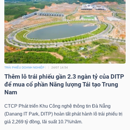
ngữ
(-)
Dịch
vụ
(-)
Đào
TRÁI PHIẾU DOANH NGHIỆP
24/07 14:54
tạo
Thêm lô trái phiếu gần 2.3 ngàn tỷ của DITP
để mua cổ phần Năng lượng Tái tạo Trung
Nam
CTCP Phát triển Khu Công nghệ thông tin Đà Nẵng
Sách
(Danang IT Park, DITP) hoàn tất phát hành lô trái phiếu trị
tài
giá 2,269 tỷ đồng, lãi suất 10.7%/năm.
chính