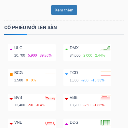
Xem thêm
CỔ PHIẾU MỚI LÊN SÀN
ULG
DMX
20,700
5,900
39.86%
84,000
2,000
2.44%
BCG
TCD
2,500
0
0%
1,300
-200
-13.33%
BVB
VBB
12,400
-50
-0.4%
13,200
-250
-1.86%
VNE
DDG