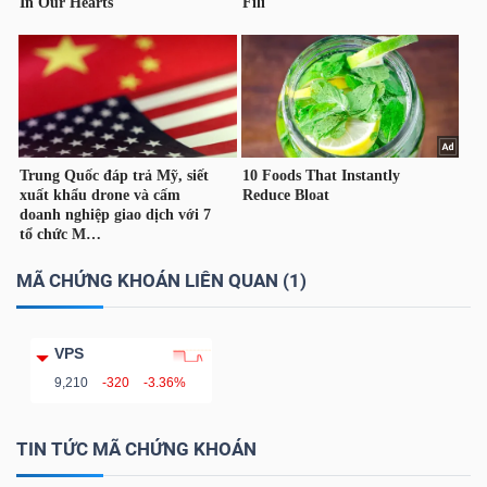
NGUYÊN
VẬT
LIỆU
CÔNG
NGHIỆP
MÃ CHỨNG KHOÁN LIÊN QUAN (1)
VPS
TIÊU
9,210
-320
-3.36%
DÙNG
KHÔNG
TIN TỨC MÃ CHỨNG KHOÁN
THIẾT