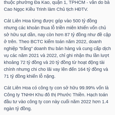
thuộc phường Đa Kao, quận 1, TPHCM - vẫn do bà
Cao Ngọc Kiều Trinh làm Chủ tịch HĐTV.
NGÀNH
Cát Liên Hoa từng được góp vào 500 tỷ đồng
nhưng các khoản thua lỗ triền miên khiến vốn chủ
sở hữu sụt dần, nay còn hơn 87 tỷ đồng như đề cập
ở trên. Theo BCTC kiểm toán năm 2022, doanh
DOANH
nghiệp "trắng" doanh thu bán hàng và cung cấp dịch
NGHIỆP
vụ các năm 2021 và 2022, chỉ ghi nhận thu lần lượt
khoảng 72 tỷ đồng và 20 tỷ đồng từ hoạt động tài
chính nhưng chi cho lãi vay lên đến 164 tỷ đồng và
CỔ
71 tỷ đồng khiến lỗ nặng.
PHIẾU
Cát Liên Hoa có công ty con sở hữu 99.99% vốn là
Công ty TNHH Khu đô thị Phước Thiền. Hạch toán
đầu tư vào công ty con này cuối năm 2022 hơn 1.4
PHÁI
ngàn tỷ đồng.
SINH