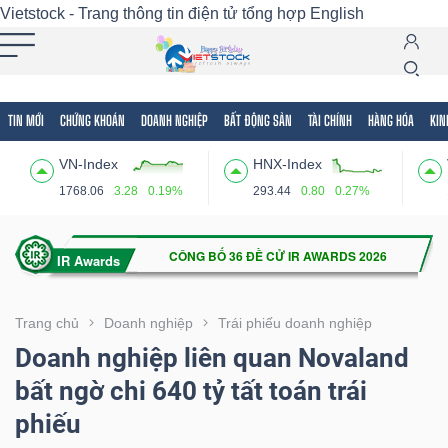
Vietstock - Trang thông tin điện tử tổng hợp
English
TIN MỚI
CHỨNG KHOÁN
DOANH NGHIỆP
BẤT ĐỘNG SẢN
TÀI CHÍNH
HÀNG HÓA
KIN
Tất cả
Tính năng
Ngành
Mã chứng khoán
Lãnh
VN-Index
HNX-Index
Tính
1768.06
3.28
0.19%
293.44
0.80
0.27%
năng
(-)
VIETSTOCK
Trang chủ
Doanh nghiệp
Trái phiếu doanh nghiệp
Doanh nghiệp liên quan Novaland
bất ngờ chi 640 tỷ tất toán trái
CHỨNG
phiếu
KHOÁN