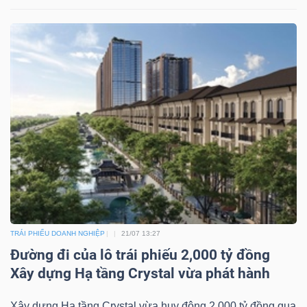
Công
cụ
đầu
tư
Truyền
TRÁI PHIẾU DOANH NGHIỆP
21/07 13:27
thông
Đường đi của lô trái phiếu 2,000 tỷ đồng
tài
Xây dựng Hạ tầng Crystal vừa phát hành
chính
Xây dựng Hạ tầng Crystal vừa huy động 2,000 tỷ đồng qua