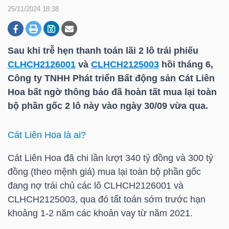
25/11/2024 18:38
DOANH
NGHIỆP
Sau khi trễ hẹn thanh toán lãi 2 lô trái phiếu
CLHCH2126001
và
CLHCH2125003
hồi tháng 6,
Công ty TNHH Phát triển Bất động sản Cát Liên
Hoa bất ngờ thông báo đã hoàn tất mua lại toàn
BẤT
bộ phần gốc 2 lô này vào ngày 30/09 vừa qua.
ĐỘNG
SẢN
Cát Liên Hoa là ai?
Cát Liên Hoa đã chi lần lượt 340 tỷ đồng và 300 tỷ
đồng (theo mệnh giá) mua lại toàn bộ phần gốc
TÀI
đang nợ trái chủ các lô
CLHCH2126001
và
CHÍNH
CLHCH2125003
, qua đó tất toán sớm trước hạn
khoảng 1-2 năm các khoản vay từ năm 2021.