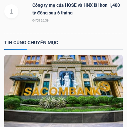
YẾU
Công ty mẹ của HOSE và HNX lãi hơn 1,400
1
tỷ đồng sau 6 tháng
04/08 18:39
TIÊU
TIN CÙNG CHUYÊN MỤC
DÙNG
THIẾT
YẾU
CHĂM
SÓC
SỨC
KHỎE