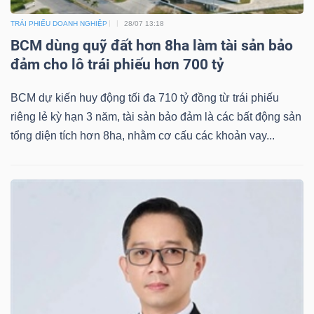
Mã
TRÁI PHIẾU DOANH NGHIỆP
28/07 13:18
chứng
BCM dùng quỹ đất hơn 8ha làm tài sản bảo
khoán
đảm cho lô trái phiếu hơn 700 tỷ
(-)
BCM dự kiến huy động tối đa 710 tỷ đồng từ trái phiếu
Tất cả
Cổ phiếu
Chỉ số
Chứng chỉ quỹ
Chứng 
riêng lẻ kỳ hạn 3 năm, tài sản bảo đảm là các bất động sản
tổng diện tích hơn 8ha, nhằm cơ cấu các khoản vay...
Lãnh
đạo
(-)
Tất cả
Người nội bộ
Người liên quan
Cổ đông lớn
Tin
tức
(-)