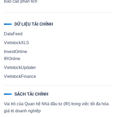
Báo cáo phân tích
DỮ LIỆU TÀI CHÍNH
DataFeed
VietstockXLS
InvestOnline
IROnline
VietstockUpdater
VietstockFinance
SÁCH TÀI CHÍNH
Vai trò của Quan hệ Nhà đầu tư (IR) trong việc tối đa hóa
giá trị doanh nghiệp