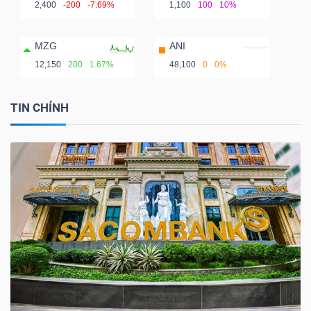
2,400
-200
-7.69%
1,100
100
10%
MZG
ANI
12,150
200
1.67%
48,100
0
0%
TIN CHÍNH