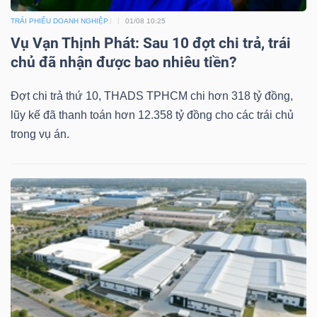
DỊCH
TRÁI PHIẾU DOANH NGHIỆP
01/08 10:25
VỤ
Vụ Vạn Thịnh Phát: Sau 10 đợt chi trả, trái
TRUYỀN
chủ đã nhận được bao nhiêu tiền?
THÔNG
Đợt chi trả thứ 10, THADS TPHCM chi hơn 318 tỷ đồng,
lũy kế đã thanh toán hơn 12.358 tỷ đồng cho các trái chủ
trong vụ án.
TIỆN
ÍCH
BẤT
ĐỘNG
SẢN