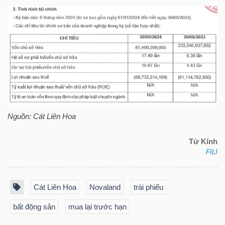
TRÁI
PHIẾU
CÔNG
CỤ
Nguồn: Cát Liên Hoa
ĐẦU
Tử Kính
TƯ
FILI
Cát Liên Hoa
Novaland
trái phiếu
TRUY
XUẤT
bất động sản
mua lại trước hạn
DỮ