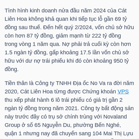
Tình hình kinh doanh nửa đầu năm 2024 của Cát
TÀI
Liên Hoa không khả quan khi tiếp tục lỗ gần 69 tỷ
CHÍNH
đồng sau thuế. Đến hết quý 2/2024, vốn chủ sở hữu
CÁ
còn hơn 87 tỷ đồng, giảm mạnh từ 222 tỷ đồng
NHÂN
trong vòng 1 năm qua. Nợ phải trả cuối kỳ còn hơn
1.5 ngàn tỷ đồng, gấp khoảng 17.5 lần vốn chủ sở
hữu với dư nợ trái phiếu khi đó còn khoảng 950 tỷ
đồng.
PHÂN
TÍCH
Tiền thân là Công ty TNHH Địa ốc No Va ra đời năm
VIETSTOCKFINANCE
2020, Cát Liên Hoa từng được Chứng khoán
VPS
thu xếp phát hành 6 lô trái phiếu có giá trị gần 2
ngàn tỷ đồng trong năm 2021. Công ty bất động sản
này trước đây có trụ sở chính trùng với Novaland
VĨ
Group ở số 65 Nguyễn Du, phường Bến Nghé,
MÔ
quận 1 nhưng nay đã chuyển sang 104 Mai Thị Lựu