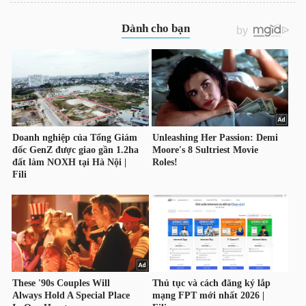
LIỆU
Ngành
(-)
VS-
SECTOR
NĂNG
LƯỢNG