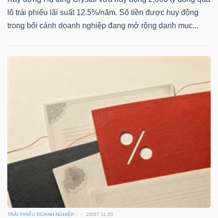
lô trái phiếu lãi suất 12.5%/năm. Số tiền được huy động
trong bối cảnh doanh nghiệp đang mở rộng danh mục...
Dữ
liệu
tài
chính
TRÁI PHIẾU DOANH NGHIỆP
20/07 11:20