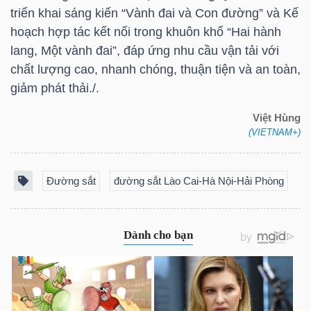
LIỆU
triển khai sáng kiến “Vành đai và Con đường” và Kế
hoạch hợp tác kết nối trong khuôn khổ “Hai hành
Ngành
lang, Một vành đai”, đáp ứng nhu cầu vận tải với
(-)
chất lượng cao, nhanh chóng, thuận tiện và an toàn,
giảm phát thải./.
VS-
Việt Hùng
SECTOR
(VIETNAM+)
Đường sắt
đường sắt Lào Cai-Hà Nội-Hải Phòng
NĂNG
LƯỢNG