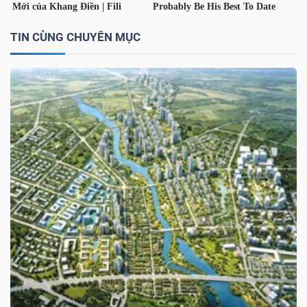
YẾU
TIN CÙNG CHUYÊN MỤC
TIÊU
DÙNG
THIẾT
YẾU
CHĂM
SÓC
SỨC
KHỎE