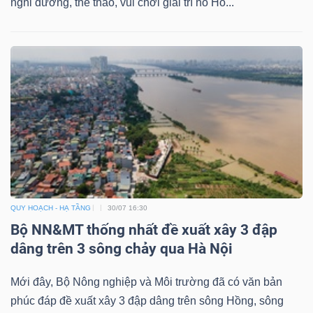
nghỉ dưỡng, thể thao, vui chơi giải trí hồ Hố...
Bài
viết
của
tác
giả
(-)
Báo
cáo
phân
QUY HOẠCH - HẠ TẦNG
30/07 16:30
tích
Bộ NN&MT thống nhất đề xuất xây 3 đập
(-)
dâng trên 3 sông chảy qua Hà Nội
Mới đây, Bộ Nông nghiệp và Môi trường đã có văn bản
Thuật
phúc đáp đề xuất xây 3 đập dâng trên sông Hồng, sông