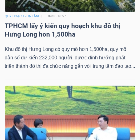
QUY HOẠCH - HẠ TẦNG
04/08 16:57
TPHCM lấy ý kiến quy hoạch khu đô thị
TÀI
Hưng Long hơn 1,500ha
CHÍNH
Khu đô thị Hưng Long có quy mô hơn 1,500ha, quy mô
dân số dự kiến 232,000 người, được định hướng phát
triển thành đô thị đa chức năng gắn với trung tâm đào tạo...
CÔNG
NGHỆ
THÔNG
TIN