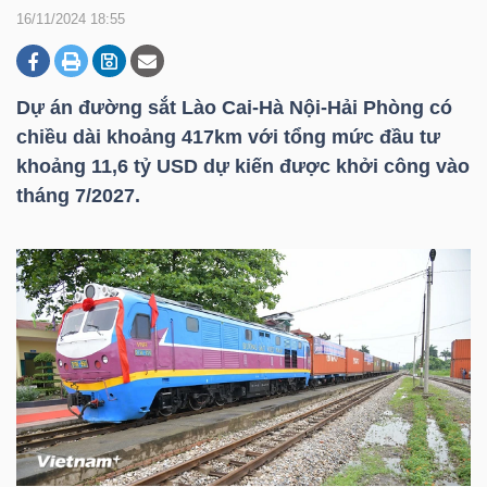
16/11/2024 18:55
DOANH
NGHIỆP
Dự án đường sắt Lào Cai-Hà Nội-Hải Phòng có
chiều dài khoảng 417km với tổng mức đầu tư
khoảng 11,6
tỷ USD
dự kiến được khởi công vào
tháng 7/2027.
BẤT
ĐỘNG
SẢN
TÀI
CHÍNH