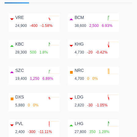
VRE
BCM
24,900
-400
-1.58%
38,600
2,500
6.93%
KBC
KHG
28,300
500
1.8%
4,730
-20
-0.42%
SZC
NRC
19,400
1,250
6.89%
4,700
0
0%
DXS
LDG
5,880
0
0%
2,820
-30
-1.05%
PVL
LHG
2,400
-300
-11.11%
27,800
350
1.28%