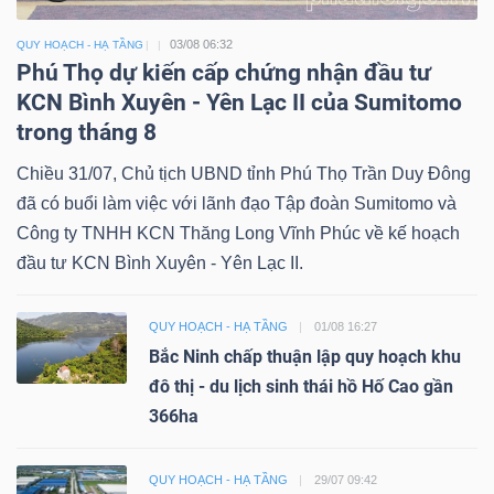
03/08 06:32
QUY HOẠCH - HẠ TẦNG
Phú Thọ dự kiến cấp chứng nhận đầu tư
KCN Bình Xuyên - Yên Lạc II của Sumitomo
trong tháng 8
Chiều 31/07, Chủ tịch UBND tỉnh Phú Thọ Trần Duy Đông
đã có buổi làm việc với lãnh đạo Tập đoàn Sumitomo và
Công ty TNHH KCN Thăng Long Vĩnh Phúc về kế hoạch
đầu tư KCN Bình Xuyên - Yên Lạc II.
QUY HOẠCH - HẠ TẦNG
01/08 16:27
Bắc Ninh chấp thuận lập quy hoạch khu
đô thị - du lịch sinh thái hồ Hố Cao gần
366ha
QUY HOẠCH - HẠ TẦNG
29/07 09:42