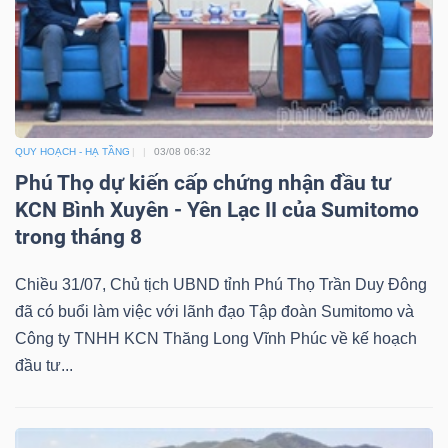
DỊCH
VỤ
TRUYỀN
THÔNG
QUY HOẠCH - HẠ TẦNG
03/08 06:32
Phú Thọ dự kiến cấp chứng nhận đầu tư
KCN Bình Xuyên - Yên Lạc II của Sumitomo
TIỆN
trong tháng 8
ÍCH
Chiều 31/07, Chủ tịch UBND tỉnh Phú Thọ Trần Duy Đông
đã có buổi làm việc với lãnh đạo Tập đoàn Sumitomo và
Công ty TNHH KCN Thăng Long Vĩnh Phúc về kế hoạch
BẤT
đầu tư...
ĐỘNG
SẢN