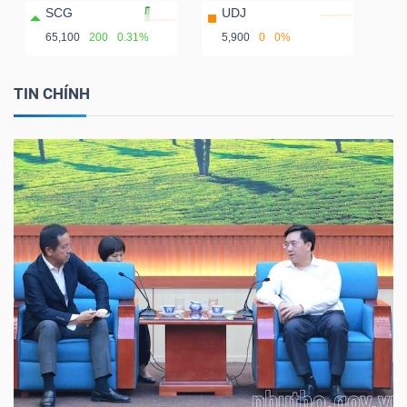
SCG
UDJ
65,100
200
0.31%
5,900
0
0%
TIN CHÍNH