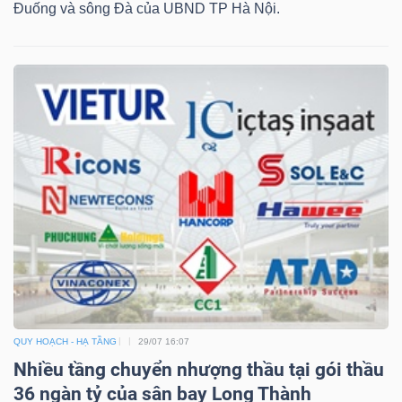
ngữ
Đuống và sông Đà của UBND TP Hà Nội.
(-)
Dịch
vụ
(-)
Đào
tạo
QUY HOẠCH - HẠ TẦNG
29/07 16:07
Sách
Nhiều tầng chuyển nhượng thầu tại gói thầu
tài
36 ngàn tỷ của sân bay Long Thành
chính