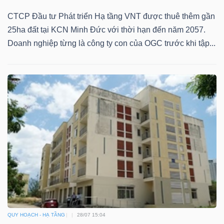
CTCP Đầu tư Phát triển Hạ tầng VNT được thuê thêm gần
25ha đất tại KCN Minh Đức với thời hạn đến năm 2057.
Doanh nghiệp từng là công ty con của OGC trước khi tập...
Dữ
liệu
tài
chính
QUY HOẠCH - HẠ TẦNG
28/07 15:04