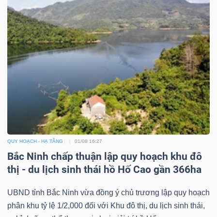
Mã
chứng
khoán
(-)
Tất cả
Cổ phiếu
Chỉ số
Chứng chỉ quỹ
Chứng 
Lãnh
đạo
(-)
QUY HOẠCH - HẠ TẦNG
01/08 16:27
Tất cả
Người nội bộ
Người liên quan
Cổ đông lớn
Bắc Ninh chấp thuận lập quy hoạch khu đô
thị - du lịch sinh thái hồ Hố Cao gần 366ha
Tin
tức
UBND tỉnh Bắc Ninh vừa đồng ý chủ trương lập quy hoạch
(-)
phân khu tỷ lệ 1/2,000 đối với Khu đô thị, du lịch sinh thái,