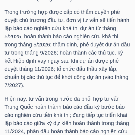
Trong trường hợp được cấp có thẩm quyền phê
TÀI
duyệt chủ trương đầu tư, đơn vị tư vấn sẽ tiến hành
CHÍNH
lập báo cáo nghiên cứu khả thi dự án từ tháng
CÁ
5/2025, hoàn thành báo cáo nghiên cứu khả thi
NHÂN
trong tháng 5/2026; thẩm định, phê duyệt dự án đầu
tư trong tháng 9/2026; hoàn thành các thủ tục, ký
kết Hiệp định vay ngay sau khi dự án được phê
PHÂN
duyệt tháng 11/2026; tổ chức đấu thầu xây lắp,
TÍCH
chuẩn bị các thủ tục để khởi công dự án (vào tháng
7/2027).
VIETSTOCKFINANCE
Hiện nay, tư vấn trong nước đã phối hợp tư vấn
Trung Quốc hoàn thành báo cáo đầu kỳ bước báo
cáo nghiên cứu tiền khả thi; đang tiếp tục triển khai
VĨ
lập báo cáo giữa kỳ dự kiến hoàn thành trong tháng
MÔ
11/2024, phấn đấu hoàn thành báo cáo nghiên cứu