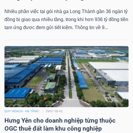
Nhiều phần việc tại gói nhà ga Long Thành gần 36 ngàn tỷ
đồng bị giao qua nhiều tầng, trong khi hơn 936 tỷ đồng tiền
tạm ứng được đem gửi tiết kiệm. Thông tin về 9...
Công
cụ
đầu
tư
Truyền
thông
QUY HOẠCH - HẠ TẦNG
29/07 09:42
tài
Hưng Yên cho doanh nghiệp từng thuộc
chính
OGC thuê đất làm khu công nghiệp