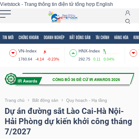
Vietstock - Trang thông tin điện tử tổng hợp
English
TIN MỚI
CHỨNG KHOÁN
DOANH NGHIỆP
BẤT ĐỘNG SẢN
TÀI CHÍNH
HÀNG HÓA
KIN
Tất cả
Tính năng
Ngành
Mã chứng khoán
Lãnh
VN-Index
HNX-Index
Tính
1760.64
-4.14
-0.23%
292.75
0.11
0.04%
năng
(-)
VIETSTOCK
Trang chủ
Bất động sản
Quy hoạch - Hạ tầng
Dự án đường sắt Lào Cai-Hà Nội-
Hải Phòng dự kiến khởi công tháng
CHỨNG
7/2027
KHOÁN