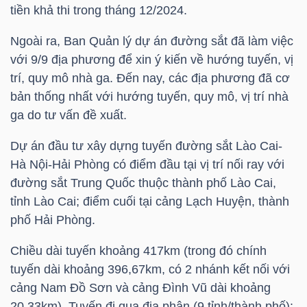
tiền khả thi trong tháng 12/2024.
Ngoài ra, Ban Quản lý dự án đường sắt đã làm việc
NGÀNH
với 9/9 địa phương để xin ý kiến về hướng tuyến, vị
trí, quy mô nhà ga. Đến nay, các địa phương đã cơ
bản thống nhất với hướng tuyến, quy mô, vị trí nhà
DOANH
ga do tư vấn đề xuất.
NGHIỆP
Dự án đầu tư xây dựng tuyến đường sắt Lào Cai-
Hà Nội-Hải Phòng có điểm đầu tại vị trí nối ray với
đường sắt Trung Quốc thuộc thành phố Lào Cai,
CỔ
tỉnh Lào Cai; điểm cuối tại cảng Lạch Huyện, thành
PHIẾU
phố Hải Phòng.
Chiều dài tuyến khoảng 417km (trong đó chính
tuyến dài khoảng 396,67km, có 2 nhánh kết nối với
PHÁI
cảng Nam Đồ Sơn và cảng Đình Vũ dài khoảng
SINH
20,33km). Tuyến đi qua địa phận (9 tỉnh/thành phố):