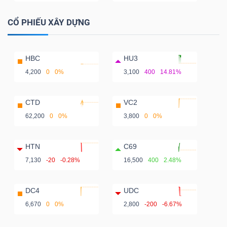
CỔ PHIẾU XÂY DỰNG
HBC
HU3
4,200
0
0%
3,100
400
14.81%
CTD
VC2
62,200
0
0%
3,800
0
0%
HTN
C69
7,130
-20
-0.28%
16,500
400
2.48%
DC4
UDC
6,670
0
0%
2,800
-200
-6.67%