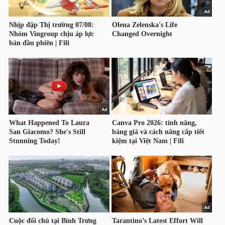
NGUYÊN
VẬT
LIỆU
CÔNG
NGHIỆP
TIÊU
DÙNG
KHÔNG
THIẾT