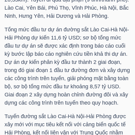
Lào Cai, Yên Bái, Phú Thọ, Vĩnh Phúc, Hà Nội, Bắc
Ninh, Hưng Yên, Hải Dương và Hải Phòng.
TRÁI
Tổng mức đầu tư dự án đường sắt Lào Cai-Hà Nội-
PHIẾU
Hải Phòng dự kiến 11,6
tỷ USD
; sơ bộ tổng mức
đầu tư dự án sẽ được xác định trong báo cáo cuối
kỳ bước lập báo cáo nghiên cứu tiền khả thi dự án.
CÔNG
Dự án dự kiến phân kỳ đầu tư thành 2 giai đoạn,
CỤ
trong đó giai đoạn 1 đầu tư đường đơn và xây dựng
ĐẦU
các công trình trên tuyến, giải phóng mặt bằng toàn
bộ, sơ bộ tổng mức đầu tư khoảng 8,57
tỷ USD
.
TƯ
Giai đoạn 2 xây dựng hoàn chỉnh đường đôi và xây
dựng các công trình trên tuyến theo quy hoạch.
TRUY
Tuyến đường sắt Lào Cai-Hà Nội-Hải Phòng được
XUẤT
xây mới với mục tiêu kết nối với cảng biển quốc tế
DỮ
Hải Phòng, kết nối liên vận với Trung Quốc nhằm