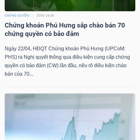
Mã
chứng
CHỨNG QUYỀN
22/04 19:39
Chứng khoán Phú Hưng sắp chào bán 70
khoán
chứng quyền có bảo đảm
(-)
Tất cả
Cổ phiếu
Chỉ số
Chứng chỉ quỹ
Chứng 
Ngày 22/04, HĐQT Chứng khoán Phú Hưng (UPCoM:
PHS) ra Nghị quyết thông qua điều kiện cung cấp chứng
Lãnh
quyền có bảo đảm (CW) lần đầu, nêu rõ điều kiện chào
đạo
bán của 70...
(-)
Tất cả
Người nội bộ
Người liên quan
Cổ đông lớn
Tin
tức
(-)