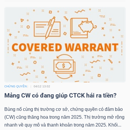
NGUYÊN
VẬT
LIỆU
CÔNG
NGHIỆP
CHỨNG QUYỀN
04/12 13:02
Mảng CW có đang giúp CTCK hái ra tiền?
TIÊU
DÙNG
Bùng nổ cùng thị trường cơ sở, chứng quyền có đảm bảo
KHÔNG
(CW) cũng thăng hoa trong năm 2025. Thị trường mở rộng
THIẾT
nhanh về quy mô và thanh khoản trong năm 2025. Khối...