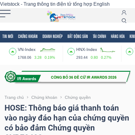
Vietstock - Trang thông tin điện tử tổng hợp
English
TIN MỚI
CHỨNG KHOÁN
DOANH NGHIỆP
BẤT ĐỘNG SẢN
TÀI CHÍNH
HÀNG HÓA
KIN
Tất cả
Tính năng
Ngành
Mã chứng khoán
Lãnh
VN-Index
HNX-Index
Tính
1768.06
3.28
0.19%
293.44
0.80
0.27%
năng
(-)
VIETSTOCK
Trang chủ
Chứng khoán
Chứng quyền
HOSE: Thông báo giá thanh toán
vào ngày đáo hạn của chứng quyền
CHỨNG
có bảo đảm Chứng quyền
KHOÁN