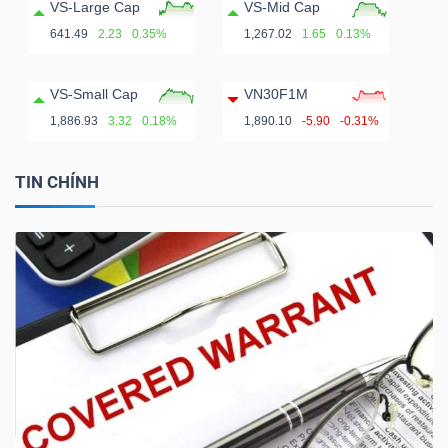
VS-Large Cap
VS-Mid Cap
641.49
2.23
0.35%
1,267.02
1.65
0.13%
VS-Small Cap
VN30F1M
1,886.93
3.32
0.18%
1,890.10
-5.90
-0.31%
TIN CHÍNH