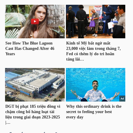
TÀI
CHÍNH
CÁ
NHÂN
PHÂN
TÍCH
VIETSTOCKFINANCE
VĨ
MÔ