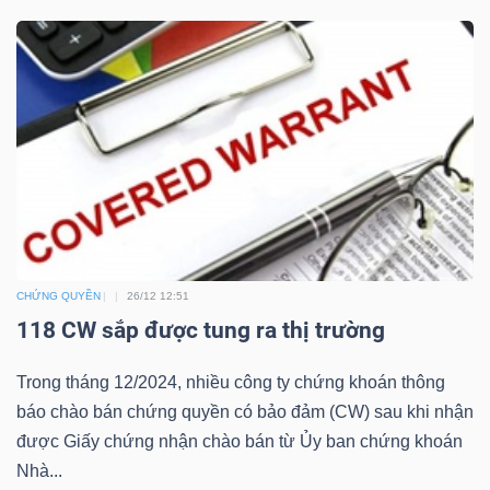
Công
cụ
đầu
tư
CHỨNG QUYỀN
26/12 12:51
118 CW sắp được tung ra thị trường
Truyền
Trong tháng 12/2024, nhiều công ty chứng khoán thông
thông
báo chào bán chứng quyền có bảo đảm (CW) sau khi nhận
tài
được Giấy chứng nhận chào bán từ Ủy ban chứng khoán
chính
Nhà...