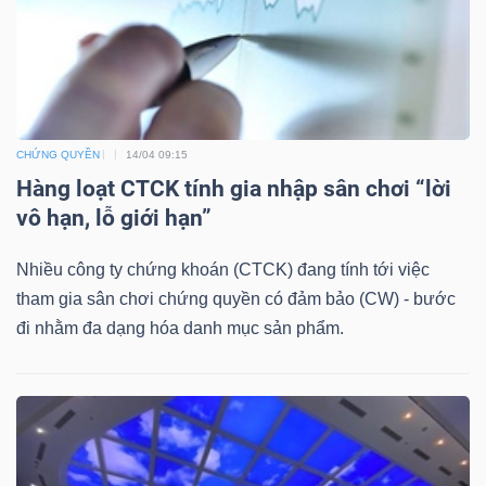
Bài
viết
của
tác
CHỨNG QUYỀN
14/04 09:15
giả
Hàng loạt CTCK tính gia nhập sân chơi “lời
(-)
vô hạn, lỗ giới hạn”
Báo
Nhiều công ty chứng khoán (CTCK) đang tính tới việc
cáo
tham gia sân chơi chứng quyền có đảm bảo (CW) - bước
phân
đi nhằm đa dạng hóa danh mục sản phẩm.
tích
(-)
Thuật