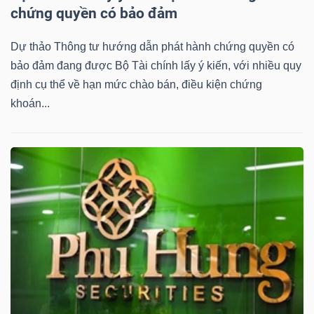
DỊCH
chứng quyền có bảo đảm
VỤ
TRUYỀN
Dự thảo Thông tư hướng dẫn phát hành chứng quyền có
THÔNG
bảo đảm đang được Bộ Tài chính lấy ý kiến, với nhiều quy
định cụ thể về hạn mức chào bán, điều kiện chứng
khoán...
TIỆN
ÍCH
BẤT
ĐỘNG
SẢN