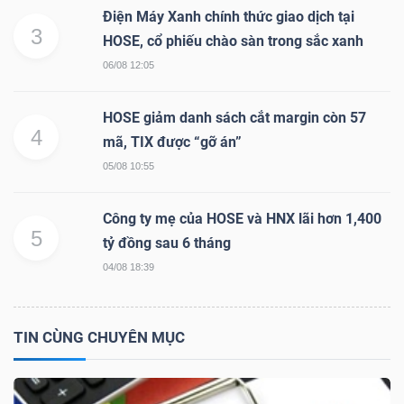
Điện Máy Xanh chính thức giao dịch tại
3
HOSE, cổ phiếu chào sàn trong sắc xanh
06/08 12:05
TRÁI
PHIẾU
HOSE giảm danh sách cắt margin còn 57
4
mã, TIX được “gỡ án”
05/08 10:55
CÔNG
CỤ
Công ty mẹ của HOSE và HNX lãi hơn 1,400
ĐẦU
5
tỷ đồng sau 6 tháng
TƯ
04/08 18:39
TIN CÙNG CHUYÊN MỤC
TRUY
XUẤT
DỮ