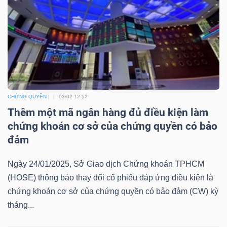
ngữ
(-)
Dịch
vụ
(-)
CHỨNG QUYỀN
03/02 12:52
Thêm một mã ngân hàng đủ điều kiện làm
Đào
chứng khoán cơ sở của chứng quyền có bảo
tạo
đảm
Ngày 24/01/2025, Sở Giao dịch Chứng khoán TPHCM
(HOSE) thông báo thay đổi cổ phiếu đáp ứng điều kiện là
chứng khoán cơ sở của chứng quyền có bảo đảm (CW) kỳ
Sách
tháng...
tài
chính