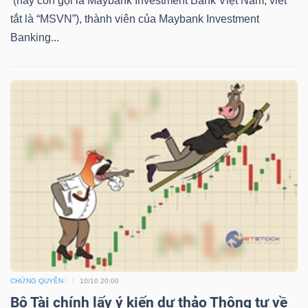
(hay còn gọi là Maybank Investment Bank Việt Nam, viết
tắt là “MSVN”), thành viên của Maybank Investment
Banking...
TÀI
CHÍNH
CÔNG
NGHỆ
THÔNG
TIN
CHỨNG QUYỀN
10/10 20:00
Bộ Tài chính lấy ý kiến dự thảo Thông tư về