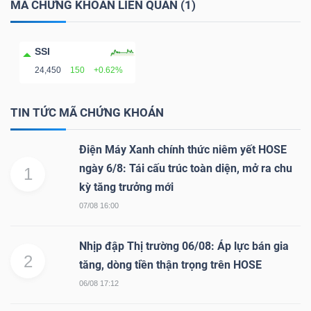
MÃ CHỨNG KHOÁN LIÊN QUAN (1)
NGÀNH
SSI
24,450
150
+0.62%
TIN TỨC MÃ CHỨNG KHOÁN
DOANH
NGHIỆP
Điện Máy Xanh chính thức niêm yết HOSE
ngày 6/8: Tái cấu trúc toàn diện, mở ra chu
1
kỳ tăng trưởng mới
CỔ
07/08 16:00
PHIẾU
Nhịp đập Thị trường 06/08: Áp lực bán gia
2
tăng, dòng tiền thận trọng trên HOSE
PHÁI
06/08 17:12
SINH