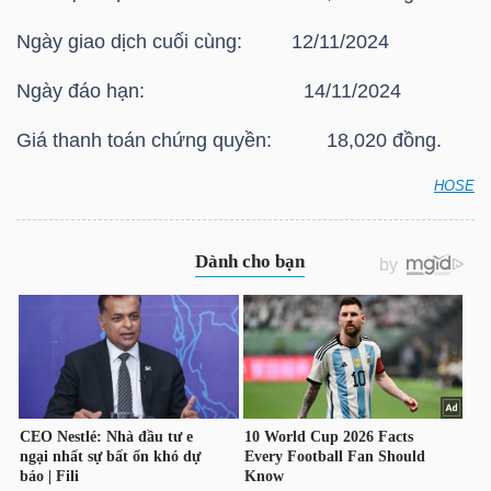
HÀNG
Ngày giao dịch cuối cùng: 12/11/2024
HÓA
Ngày đáo hạn: 14/11/2024
Giá thanh toán chứng quyền: 18,020 đồng.
KINH
TẾ
HOSE
HOSE: Thông báo giá thanh toán vào ngày đáo hạn
của chứng quyền có bảo đảm Chứng quyền
CVRE2403
THẾ
GIỚI
ĐÔNG
DƯƠNG