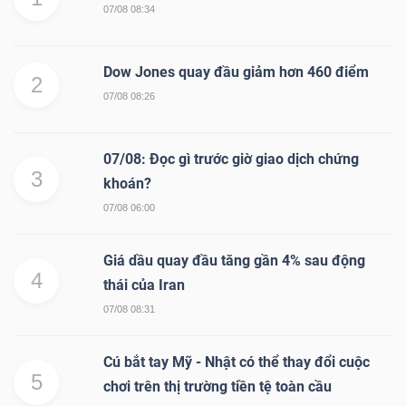
07/08 08:34
Dow Jones quay đầu giảm hơn 460 điểm
2
07/08 08:26
07/08: Đọc gì trước giờ giao dịch chứng
3
khoán?
07/08 06:00
Giá dầu quay đầu tăng gần 4% sau động
4
thái của Iran
07/08 08:31
Cú bắt tay Mỹ - Nhật có thể thay đổi cuộc
5
chơi trên thị trường tiền tệ toàn cầu