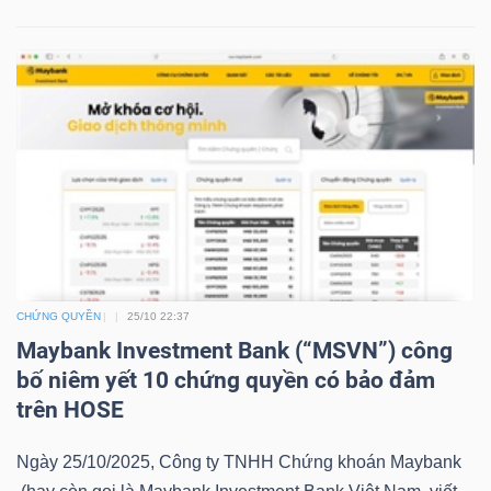
YẾU
TIÊU
DÙNG
THIẾT
YẾU
CHỨNG QUYỀN
25/10 22:37
Maybank Investment Bank (“MSVN”) công
CHĂM
bố niêm yết 10 chứng quyền có bảo đảm
SÓC
trên HOSE
SỨC
KHỎE
Ngày 25/10/2025, Công ty TNHH Chứng khoán Maybank