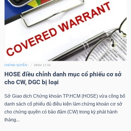
LIỆU
Ngành
(-)
VS-
SECTOR
CHỨNG QUYỀN
28/04 17:33
HOSE điều chỉnh danh mục cổ phiếu cơ sở
cho CW, DGC bị loại
NĂNG
Sở Giao dịch Chứng khoán TP.HCM (HOSE) vừa công bố
LƯỢNG
danh sách cổ phiếu đủ điều kiện làm chứng khoán cơ sở
cho chứng quyền có bảo đảm (CW) trong kỳ phát hành
tháng...