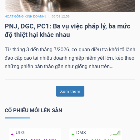
HOẠT ĐỘNG KINH DOANH
06/08 12:59
PNJ, DGC, PC1: Ba vụ việc pháp lý, ba mức
độ thiệt hại khác nhau
Từ tháng 3 đến tháng 7/2026, cơ quan điều tra khởi tố lãnh
đạo cấp cao tại nhiều doanh nghiệp niêm yết lớn, kéo theo
những phiên bán tháo gần như giống nhau trên...
Xem thêm
CỔ PHIẾU MỚI LÊN SÀN
ULG
DMX