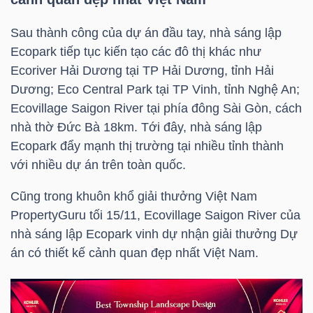
NGUYÊN
VẬT
Sau thành công của dự án đầu tay, nhà sáng lập
LIỆU
Ecopark tiếp tục kiến tạo các đô thị khác như
Ecoriver Hải Dương tại TP Hải Dương, tỉnh Hải
Dương; Eco Central Park tại TP Vinh, tỉnh Nghệ An;
Ecovillage Saigon River tại phía đông Sài Gòn, cách
nhà thờ Đức Bà 18km. Tới đây, nhà sáng lập
CÔNG
Ecopark đẩy mạnh thị trường tại nhiều tỉnh thành
NGHIỆP
với nhiều dự án trên toàn quốc.
Cũng trong khuôn khổ giải thưởng Việt Nam
PropertyGuru tối 15/11, Ecovillage Saigon River của
nhà sáng lập Ecopark vinh dự nhận giải thưởng Dự
TIÊU
án có thiết kế cảnh quan đẹp nhất Việt Nam.
DÙNG
KHÔNG
THIẾT