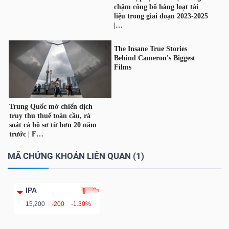
ngữ
(-)
Dịch
vụ
(-)
Đào
tạo
MÃ CHỨNG KHOÁN LIÊN QUAN (1)
IPA
Sách
15,200
-200
-1.30%
tài
chính