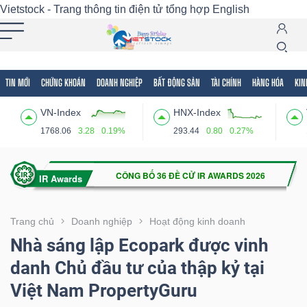
Vietstock - Trang thông tin điện tử tổng hợp
English
TIN MỚI
CHỨNG KHOÁN
DOANH NGHIỆP
BẤT ĐỘNG SẢN
TÀI CHÍNH
HÀNG HÓA
KIN
Tất cả
Tính năng
Ngành
Mã chứng khoán
Lãnh
VN-Index
HNX-Index
Tính
1768.06
3.28
0.19%
293.44
0.80
0.27%
năng
(-)
VIETSTOCK
Trang chủ
Doanh nghiệp
Hoạt động kinh doanh
Nhà sáng lập Ecopark được vinh
danh Chủ đầu tư của thập kỷ tại
CHỨNG
Việt Nam PropertyGuru
KHOÁN