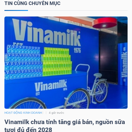
TIN CÙNG CHUYÊN MỤC
Công
cụ
đầu
tư
Truyền
thông
HOẠT ĐỘNG KINH DOANH
4 giờ trước
tài
Vinamilk chưa tính tăng giá bán, nguồn sữa
chính
tươi đủ đến 2028