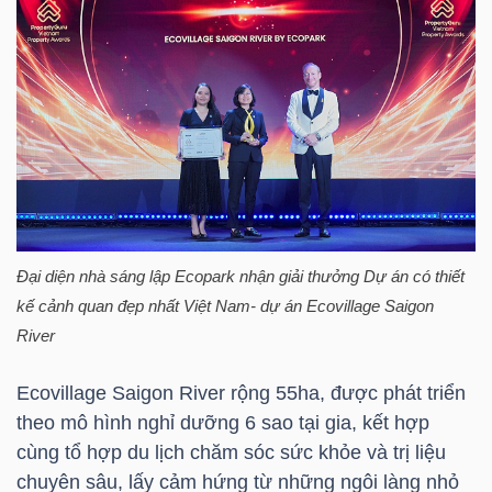
YẾU
TIÊU
DÙNG
THIẾT
YẾU
Đại diện nhà sáng lập Ecopark nhận giải thưởng Dự án có thiết
kế cảnh quan đẹp nhất Việt Nam- dự án Ecovillage Saigon
River
CHĂM
Ecovillage Saigon River rộng 55ha, được phát triển
SÓC
theo mô hình nghỉ dưỡng 6 sao tại gia, kết hợp
SỨC
cùng tổ hợp du lịch chăm sóc sức khỏe và trị liệu
KHỎE
chuyên sâu, lấy cảm hứng từ những ngôi làng nhỏ