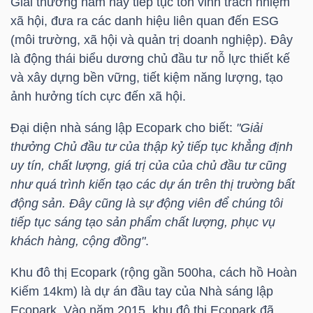
Giải thưởng năm nay tiếp tục tôn vinh trách nhiệm
xã hội, đưa ra các danh hiệu liên quan đến ESG
(môi trường, xã hội và quản trị doanh nghiệp). Đây
NGÀNH
là động thái biểu dương chủ đầu tư nỗ lực thiết kế
và xây dựng bền vững, tiết kiệm năng lượng, tạo
ảnh hưởng tích cực đến xã hội.
DOANH
Đại diện nhà sáng lập Ecopark cho biết:
"Giải
NGHIỆP
thưởng Chủ đầu tư của thập kỷ tiếp tục khẳng định
uy tín, chất lượng, giá trị của của chủ đầu tư cũng
như quá trình kiến tạo các dự án trên thị trường bất
CỔ
động sản. Đây cũng là sự động viên để chúng tôi
PHIẾU
tiếp tục sáng tạo sản phẩm chất lượng, phục vụ
khách hàng, cộng đồng"
.
Khu đô thị Ecopark (rộng gần 500ha, cách hồ Hoàn
PHÁI
Kiếm 14km) là dự án đầu tay của Nhà sáng lập
SINH
Ecopark. Vào năm 2015, khu đô thị Ecopark đã