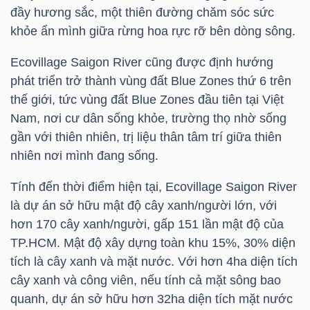
đầy hương sắc, một thiên đường chăm sóc sức
khỏe ẩn mình giữa rừng hoa rực rỡ bên dòng sông.
Ecovillage Saigon River cũng được định hướng
TÀI
phát triển trở thành vùng đất Blue Zones thứ 6 trên
CHÍNH
thế giới, tức vùng đất Blue Zones đầu tiên tại Việt
Nam, nơi cư dân sống khỏe, trường thọ nhờ sống
gần với thiên nhiên, trị liệu thân tâm trí giữa thiên
nhiên nơi mình đang sống.
CÔNG
Tính đến thời điểm hiện tại, Ecovillage Saigon River
NGHỆ
là dự án sở hữu mật độ cây xanh/người lớn, với
THÔNG
hơn 170 cây xanh/người, gấp 151 lần mật độ của
TIN
TP.HCM
. Mật độ xây dựng toàn khu 15%, 30% diện
tích là cây xanh và mặt nước. Với hơn 4ha diện tích
cây xanh và công viên, nếu tính cả mặt sông bao
quanh, dự án sở hữu hơn 32ha diện tích mặt nước