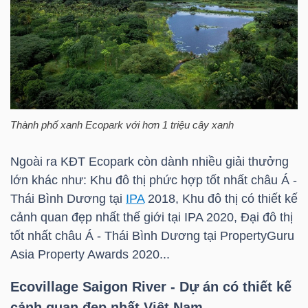
LIỆU
Ngành
(-)
VS-
SECTOR
Thành phố xanh Ecopark với hơn 1 triệu cây xanh
Ngoài ra KĐT Ecopark còn dành nhiều giải thưởng
lớn khác như: Khu đô thị phức hợp tốt nhất châu Á -
Thái Bình Dương tại
IPA
2018, Khu đô thị có thiết kế
NĂNG
cảnh quan đẹp nhất thế giới tại
IPA
2020, Đại đô thị
tốt nhất châu Á - Thái Bình Dương tại PropertyGuru
LƯỢNG
Asia Property Awards 2020...
Ecovillage Saigon River - Dự án có thiết kế
cảnh quan đẹp nhất Việt Nam