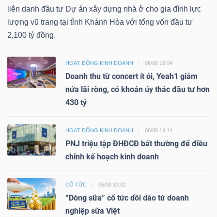
liên danh đầu tư Dự án xây dựng nhà ở cho gia đình lực
lượng vũ trang tại tỉnh Khánh Hòa với tổng vốn đầu tư
2,100 tỷ đồng.
HOẠT ĐỘNG KINH DOANH
06/08 18:04
Doanh thu từ concert ít ỏi, Yeah1 giảm
nửa lãi ròng, có khoản ủy thác đầu tư hơn
430 tỷ
HOẠT ĐỘNG KINH DOANH
06/08 14:14
PNJ triệu tập ĐHĐCĐ bất thường để điều
chỉnh kế hoạch kinh doanh
CỔ TỨC
06/08 13:02
“Dòng sữa” cổ tức dồi dào từ doanh
nghiệp sữa Việt