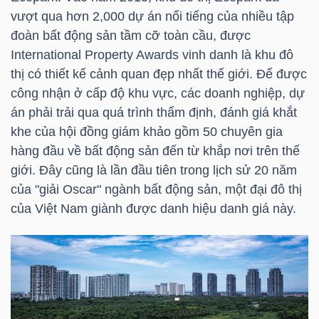
vượt qua hơn 2,000 dự án nổi tiếng của nhiều tập
đoàn bất động sản tầm cỡ toàn cầu, được
International Property Awards vinh danh là khu đô
TRÁI
thị có thiết kế cảnh quan đẹp nhất thế giới. Để được
PHIẾU
công nhận ở cấp độ khu vực, các doanh nghiệp, dự
án phải trải qua quá trình thẩm định, đánh giá khắt
khe của hội đồng giám khảo gồm 50 chuyên gia
CÔNG
hàng đầu về bất động sản đến từ khắp nơi trên thế
CỤ
giới. Đây cũng là lần đầu tiên trong lịch sử 20 năm
ĐẦU
của "giải Oscar" ngành bất động sản, một đại đô thị
TƯ
của Việt Nam giành được danh hiệu danh giá này.
TRUY
XUẤT
DỮ