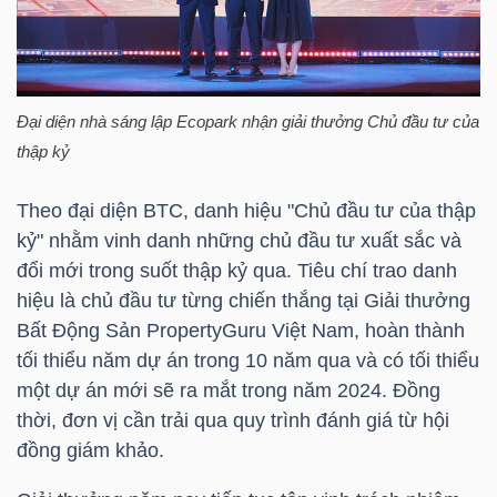
TÀI
CHÍNH
CÁ
Đại diện nhà sáng lập Ecopark nhận giải thưởng Chủ đầu tư của
NHÂN
thập kỷ
Theo đại diện
BTC
, danh hiệu "Chủ đầu tư của thập
kỷ" nhằm vinh danh những chủ đầu tư xuất sắc và
PHÂN
đổi mới trong suốt thập kỷ qua. Tiêu chí trao danh
TÍCH
hiệu là chủ đầu tư từng chiến thắng tại Giải thưởng
VIETSTOCKFINANCE
Bất Động Sản PropertyGuru Việt Nam, hoàn thành
tối thiểu năm dự án trong 10 năm qua và có tối thiểu
một dự án mới sẽ ra mắt trong năm 2024. Đồng
thời, đơn vị cần trải qua quy trình đánh giá từ hội
VĨ
đồng giám khảo.
MÔ