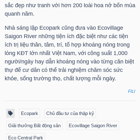
sắc đẹp như tranh với hơn 200 loài hoa nở bốn mùa
Mã
quanh năm.
chứng
khoán
Nhà sáng lập Ecopark cũng đưa vào Ecovillage
(-)
Saigon River những tiện ích đặc biệt như các tiện
ích trị liệu thân, tâm, trí, tổ hợp khoáng nóng trong
Tất cả
Cổ phiếu
Chỉ số
Chứng chỉ quỹ
Chứng 
lòng KĐT lớn nhất Việt Nam, với công suất 1,000
người/ngày hay dẫn khoáng nóng vào từng căn biệt
Lãnh
thự để cư dân có thể trải nghiệm chăm sóc sức
đạo
khỏe, sống trường thọ, chất lượng mỗi ngày.
(-)
FILI
Tất cả
Người nội bộ
Người liên quan
Cổ đông lớn
Ecopark
Chủ đầu tư của thập kỷ
Tin
tức
Giải thưởng Bất động sản
Ecovillage Saigon River
(-)
Eco Central Park