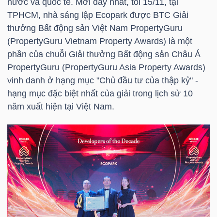
nước và quốc tế. Mới đây nhất, tối 15/11, tại
HÀNG
TPHCM, nhà sáng lập Ecopark được
BTC
Giải
HÓA
thưởng Bất động sản Việt Nam PropertyGuru
(PropertyGuru Vietnam Property Awards) là một
phần của chuỗi Giải thưởng Bất động sản Châu Á
KINH
PropertyGuru (PropertyGuru Asia Property Awards)
TẾ
vinh danh ở hạng mục "Chủ đầu tư của thập kỷ" -
hạng mục đặc biệt nhất của giải trong lịch sử 10
năm xuất hiện tại Việt Nam.
THẾ
GIỚI
ĐÔNG
DƯƠNG