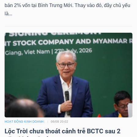
bán 2% vốn tại Bình Trưng Mới. Thay vào đó, đây chủ yếu
là...
HOẠT ĐỘNG KINH DOANH
06/08 20:02
Lộc Trời chưa thoát cảnh trễ BCTC sau 2