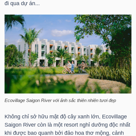
DỊCH
đi qua dự án...
VỤ
TRUYỀN
THÔNG
TIỆN
ÍCH
Ecovillage Saigon River với ảnh sắc thiên nhiên tươi đẹp
BẤT
Không chỉ sở hữu mật độ cây xanh lớn, Ecovillage
ĐỘNG
Saigon River còn là một resort nghỉ dưỡng độc nhất
SẢN
khi được bao quanh bởi đảo hoa thơ mộng, cảnh