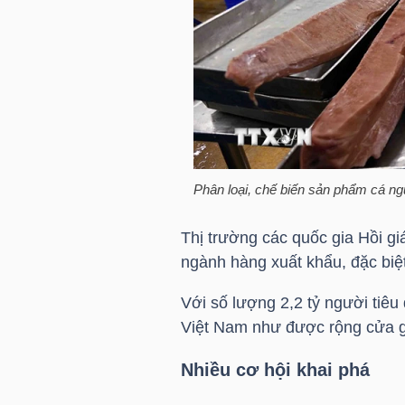
HÀNG
HÓA
KINH
TẾ
Phân loại, chế biến sản phẩm cá n
THẾ
Thị trường các quốc gia Hồi gi
GIỚI
ngành hàng xuất khẩu, đặc biệ
Với số lượng 2,2 tỷ người tiêu
Việt Nam như được rộng cửa gi
ĐÔNG
DƯƠNG
Nhiều cơ hội khai phá