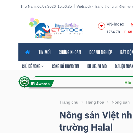
Thứ Năm, 06/08/2026
15:56:37
Vietstock - Trang thông tin điện tử
VN-Index
1764.78
-11.68
Tất cả
Tính năng
Ngành
Mã chứng khoán
Lãnh
TIN MỚI
CHỨNG KHOÁN
DOANH NGHIỆP
BẤT ĐỘ
Tính
năng
CHỦ ĐỀ NÓNG
CÔNG BỐ THÔNG TIN
DỮ LIỆU VĨ MÔ
DỮ LIỆU NGÀ
(-)
VIETSTOCK
Trang chủ
Hàng hóa
Nông sản
Nông sản Việt nh
CHỨNG
trường Halal
KHOÁN