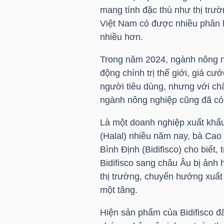
mang tính đặc thù như thị trư
Việt Nam có được nhiều phân k
nhiều hơn.
NGÀNH
Trong năm 2024, ngành nông ng
động chính trị thế giới, giá cướ
DOANH
người tiêu dùng, nhưng với ch
NGHIỆP
ngành nông nghiệp cũng đã có
Là một doanh nghiệp xuất khẩu
(Halal) nhiều năm nay, bà Cao
CỔ
Bình Định (Bidifisco) cho biết
PHIẾU
Bidifisco sang châu Âu bị ảnh
thị trường, chuyển hướng xuất
một tăng.
PHÁI
Hiện sản phẩm của Bidifisco đ
SINH