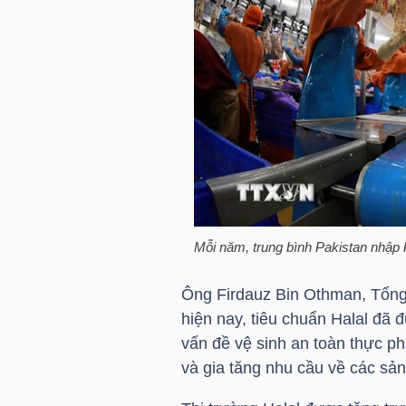
NGUYÊN
VẬT
LIỆU
CÔNG
NGHIỆP
Mỗi năm, trung bình Pakistan nhập
Ông Firdauz Bin Othman, Tổng 
TIÊU
hiện nay, tiêu chuẩn Halal đã 
DÙNG
vấn đề vệ sinh an toàn thực ph
KHÔNG
và gia tăng nhu cầu về các sả
THIẾT