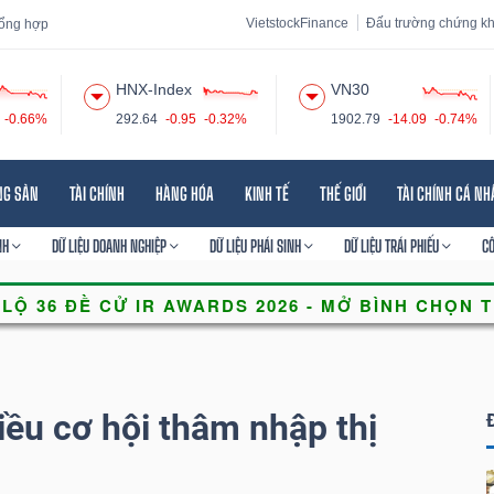
VietstockFinance
Đấu trường chứng k
 tổng hợp
HNX-Index
VN30
-0.66%
292.64
-0.95
-0.32%
1902.79
-14.09
-0.74%
 đạo
Tin tức
Báo cáo phân tích
Thuật ngữ
Dịch vụ
NG SẢN
TÀI CHÍNH
HÀNG HÓA
KINH TẾ
THẾ GIỚI
TÀI CHÍNH CÁ N
NH
DỮ LIỆU DOANH NGHIỆP
DỮ LIỆU PHÁI SINH
DỮ LIỆU TRÁI PHIẾU
C
iều cơ hội thâm nhập thị