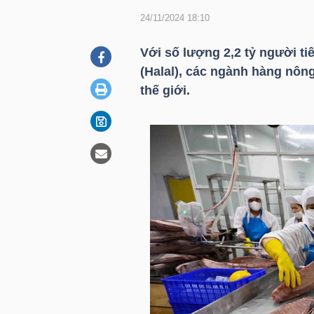
24/11/2024 18:10
DOANH
Với số lượng 2,2 tỷ người ti
NGHIỆP
(Halal), các ngành hàng nô
thế giới.
BẤT
ĐỘNG
SẢN
TÀI
CHÍNH