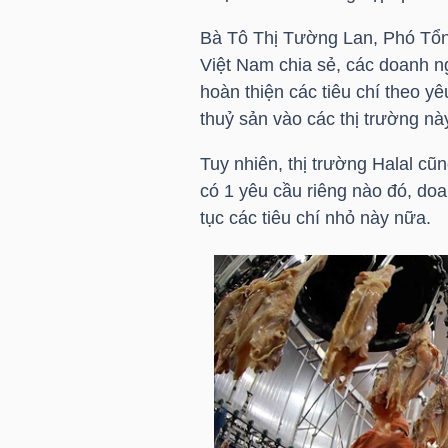
LIỆU
Bà Tô Thị Tường Lan, Phó Tổng
Việt Nam chia sẻ, các doanh n
Ngành
hoàn thiện các tiêu chí theo y
(-)
thuỷ sản vào các thị trường nà
VS-
Tuy nhiên, thị trường Halal cũ
SECTOR
có 1 yêu cầu riêng nào đó, doa
tục các tiêu chí nhỏ này nữa.
NĂNG
LƯỢNG