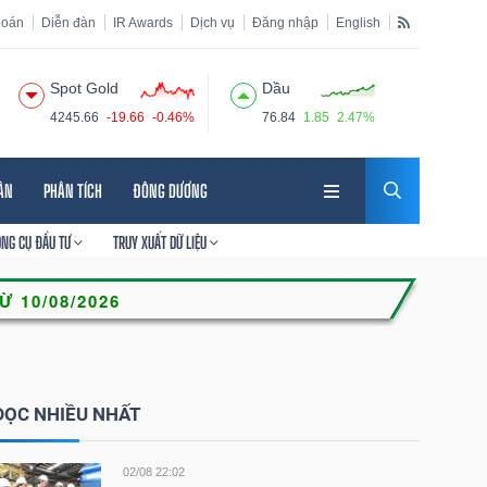
hoán
Diễn đàn
IR Awards
Dịch vụ
Đăng nhập
English
Spot Gold
Dầu
4245.66
-19.66
-0.46%
76.84
1.85
2.47%
HÂN
PHÂN TÍCH
ĐÔNG DƯƠNG
ÔNG CỤ ĐẦU TƯ
TRUY XUẤT DỮ LIỆU
ĐỌC NHIỀU NHẤT
02/08 22:02