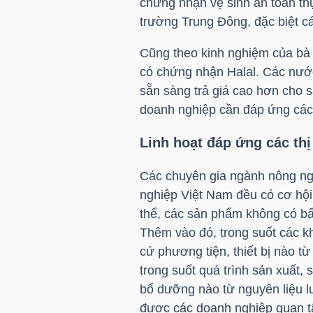
chứng nhận vệ sinh an toàn t
trường Trung Đông, đặc biệt c
Cũng theo kinh nghiệm của bà 
TRÁI
có chứng nhận Halal. Các nước
PHIẾU
sẵn sàng trả giá cao hơn cho 
doanh nghiệp cần đáp ứng các 
Linh hoạt đáp ứng các thị
CÔNG
CỤ
Các chuyên gia ngành nông ng
ĐẦU
nghiệp Việt Nam đều có cơ hội
TƯ
thể, các sản phẩm không có bất
Thêm vào đó, trong suốt các k
cứ phương tiện, thiết bị nào từ
TRUY
trong suốt quá trình sản xuất
XUẤT
bổ dưỡng nào từ nguyên liệu l
DỮ
được các doanh nghiệp quan t