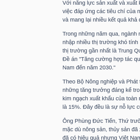
Với năng lực sản xuất và xuất
việc đáp ứng các tiêu chí của
TÀI
và mang lại nhiều kết quả khả 
CHÍNH
CÁ
Trong những năm qua, ngành nô
NHÂN
nhập nhiều thị trường khó tín
thị trường gần nhất là Trung 
Đề án "Tăng cường hợp tác quố
Nam đến năm 2030."
PHÂN
TÍCH
Theo Bộ Nông nghiệp và Phát t
VIETSTOCKFINANCE
những tăng trưởng đáng kể tr
kim ngạch xuất khẩu của toàn
là 15%. Đây đều là sự nỗ lực 
Ông Phùng Đức Tiến, Thứ trưởn
VĨ
mặc dù nông sản, thủy sản đã x
MÔ
đã có hiệu quả nhưng Việt Nam