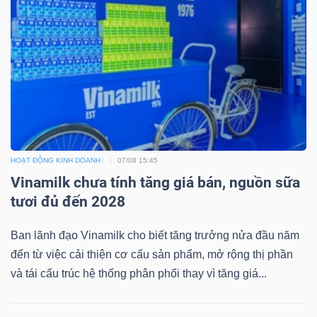
Mã
chứng
khoán
(-)
Tất cả
Cổ phiếu
Chỉ số
Chứng chỉ quỹ
Chứng 
Lãnh
HOẠT ĐỘNG KINH DOANH
07/08 15:45
đạo
Vinamilk chưa tính tăng giá bán, nguồn sữa
(-)
tươi đủ đến 2028
Tất cả
Người nội bộ
Người liên quan
Cổ đông lớn
Ban lãnh đạo Vinamilk cho biết tăng trưởng nửa đầu năm
đến từ việc cải thiện cơ cấu sản phẩm, mở rộng thị phần
Tin
và tái cấu trúc hệ thống phân phối thay vì tăng giá...
tức
(-)