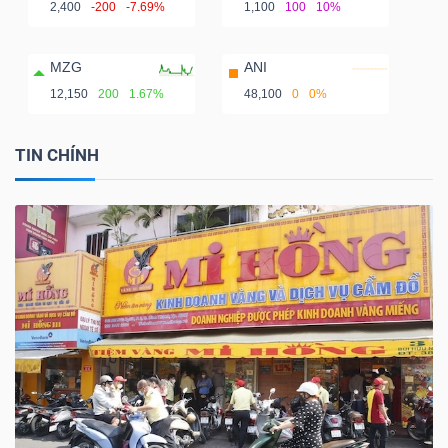
2,400
-200
-7.69%
1,100
100
10%
MZG
ANI
12,150
200
1.67%
48,100
0
0%
TIN CHÍNH