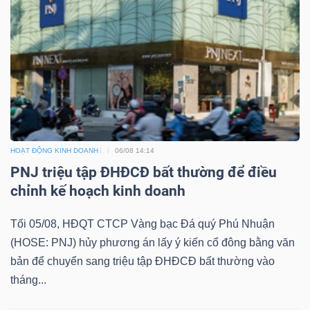
HOẠT ĐỘNG KINH DOANH
06/08 14:14
PNJ triệu tập ĐHĐCĐ bất thường để điều
chỉnh kế hoạch kinh doanh
Tối 05/08, HĐQT CTCP Vàng bạc Đá quý Phú Nhuận
(HOSE: PNJ) hủy phương án lấy ý kiến cổ đông bằng văn
bản để chuyển sang triệu tập ĐHĐCĐ bất thường vào
tháng...