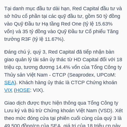
Tại danh mục đầu tư dài hạn, Red Capital đầu tư và
sở hữu cổ phần tại các quỹ đầu tư, gồm 50 tỷ đồng
NGÀNH
vào Quỹ Đầu tư Hạ tầng Red One (tỷ lệ 15.63%
vốn) và 35 tỷ đồng vào Quỹ Đầu tư Cổ phiếu Tăng
trưởng R3F (tỷ lệ 11.67%).
DOANH
Đáng chú ý, quý 3, Red Capital đã tiếp nhận bàn
NGHIỆP
giao quản lý tài sản ủy thác từ HD Capital đối với 18
triệu cp, tương đương 14.4% vốn của Tổng Công ty
Thủy sản Việt Nam - CTCP (Seaprodex, UPCoM:
CỔ
SEA
). Khách hàng ủy thác là CTCP Chứng khoán
PHIẾU
VIX
(
HOSE
:
VIX
).
Giao dịch được thực hiện thông qua Tổng Công ty
Lưu ký và Bù trừ Chứng khoán Việt Nam (VSD). Xét
PHÁI
theo mức đóng cửa tại phiên cuối cùng của quý 3 là
SINH
49,500 đồng/cp của
SEA
, giá trị của 18 triệu cp này