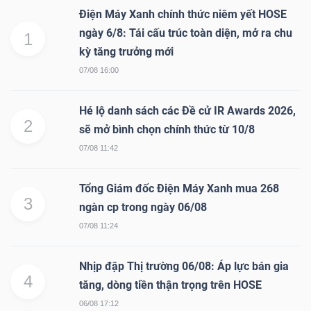
YẾU
Điện Máy Xanh chính thức niêm yết HOSE
ngày 6/8: Tái cấu trúc toàn diện, mở ra chu
1
kỳ tăng trưởng mới
07/08 16:00
TIÊU
Hé lộ danh sách các Đề cử IR Awards 2026,
DÙNG
2
sẽ mở bình chọn chính thức từ 10/8
THIẾT
YẾU
07/08 11:42
Tổng Giám đốc Điện Máy Xanh mua 268
3
ngàn cp trong ngày 06/08
07/08 11:24
CHĂM
SÓC
Nhịp đập Thị trường 06/08: Áp lực bán gia
SỨC
4
tăng, dòng tiền thận trọng trên HOSE
KHỎE
06/08 17:12