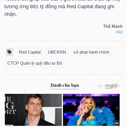
tương ứng 891 tỷ đồng mà Red Capital đang ghi
nhận.
TRÁI
Thế Mạnh
PHIẾU
FILI
Red Capital
UBCKNN
xử phạt hành chính
CÔNG
CTCP Quản lý quỹ đầu tư Đỏ
CỤ
ĐẦU
TƯ
TRUY
XUẤT
DỮ