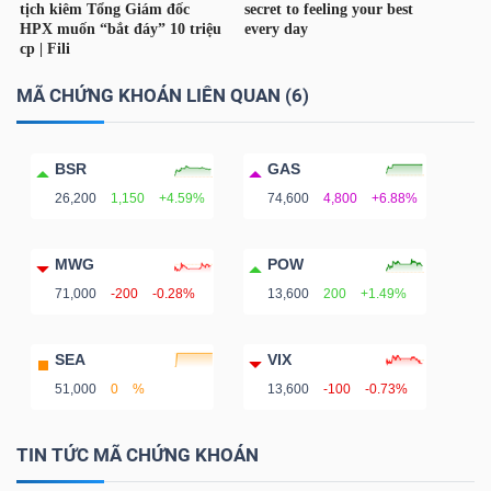
NGUYÊN
VẬT
LIỆU
MÃ CHỨNG KHOÁN LIÊN QUAN (6)
BSR
GAS
26,200
1,150
+4.59%
74,600
4,800
+6.88%
CÔNG
NGHIỆP
MWG
POW
71,000
-200
-0.28%
13,600
200
+1.49%
SEA
VIX
TIÊU
51,000
0
%
13,600
-100
-0.73%
DÙNG
KHÔNG
TIN TỨC MÃ CHỨNG KHOÁN
THIẾT