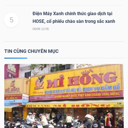
Điện Máy Xanh chính thức giao dịch tại
5
HOSE, cổ phiếu chào sàn trong sắc xanh
TÀI
06/08 12:05
CHÍNH
TIN CÙNG CHUYÊN MỤC
CÔNG
NGHỆ
THÔNG
TIN