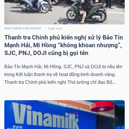
DỊCH
VỤ
TRUYỀN
THÔNG
HOẠT ĐỘNG KINH DOANH
3 giờ trước
Thanh tra Chính phủ kiến nghị xử lý Bảo Tín
Mạnh Hải, Mi Hồng “không khoan nhượng”,
SJC, PNJ, DOJI cũng bị gọi tên
TIỆN
Bảo Tín Mạnh Hải, Mi Hồng, SJC, PNJ và DOJI bị nêu tên
ÍCH
trong Kết luận thanh tra về hoạt động kinh doanh vàng.
Thanh tra Chính phủ kiến nghị Thủ tướng chỉ đạo Bộ...
BẤT
ĐỘNG
SẢN