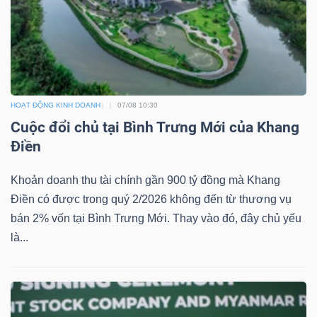
Dữ
liệu
tài
HOẠT ĐỘNG KINH DOANH
07/08 10:30
chính
Cuộc đổi chủ tại Bình Trưng Mới của Khang
Điền
Khoản doanh thu tài chính gần 900 tỷ đồng mà Khang
Điền có được trong quý 2/2026 không đến từ thương vụ
bán 2% vốn tại Bình Trưng Mới. Thay vào đó, đây chủ yếu
là...