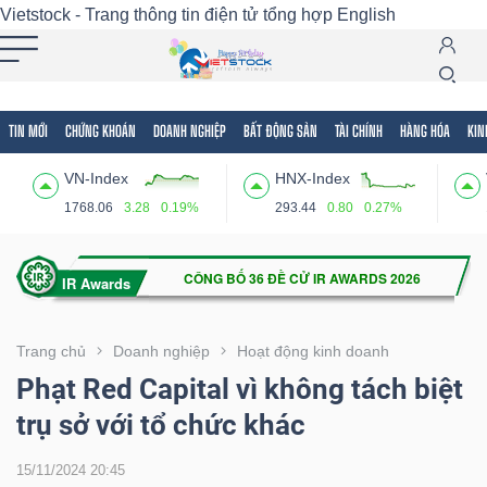
Vietstock - Trang thông tin điện tử tổng hợp
English
TIN MỚI
CHỨNG KHOÁN
DOANH NGHIỆP
BẤT ĐỘNG SẢN
TÀI CHÍNH
HÀNG HÓA
KIN
Tất cả
Tính năng
Ngành
Mã chứng khoán
Lãnh
VN-Index
HNX-Index
Tính
1768.06
3.28
0.19%
293.44
0.80
0.27%
năng
(-)
VIETSTOCK
Trang chủ
Doanh nghiệp
Hoạt động kinh doanh
Phạt Red Capital vì không tách biệt
trụ sở với tổ chức khác
CHỨNG
KHOÁN
15/11/2024 20:45