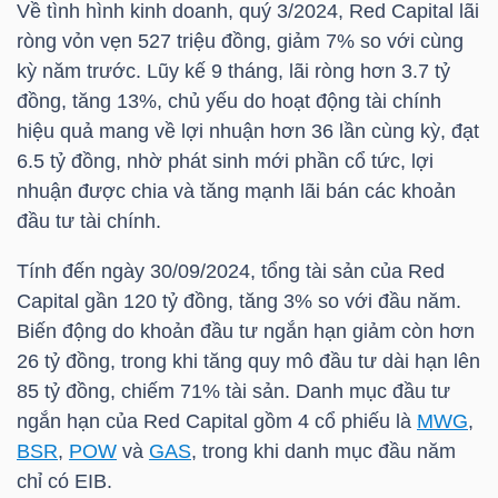
Về tình hình kinh doanh, quý 3/2024, Red Capital lãi
ròng vỏn vẹn 527 triệu đồng, giảm 7% so với cùng
TÀI
kỳ năm trước. Lũy kế 9 tháng, lãi ròng hơn 3.7 tỷ
CHÍNH
đồng, tăng 13%, chủ yếu do hoạt động tài chính
CÁ
hiệu quả mang về lợi nhuận hơn 36 lần cùng kỳ, đạt
NHÂN
6.5 tỷ đồng, nhờ phát sinh mới phần cổ tức, lợi
nhuận được chia và tăng mạnh lãi bán các khoản
đầu tư tài chính.
PHÂN
Tính đến ngày 30/09/2024, tổng tài sản của Red
TÍCH
Capital gần 120 tỷ đồng, tăng 3% so với đầu năm.
VIETSTOCKFINANCE
Biến động do khoản đầu tư ngắn hạn giảm còn hơn
26 tỷ đồng, trong khi tăng quy mô đầu tư dài hạn lên
85 tỷ đồng, chiếm 71% tài sản. Danh mục đầu tư
ngắn hạn của Red Capital gồm 4 cổ phiếu là
MWG
,
VĨ
BSR
,
POW
và
GAS
, trong khi danh mục đầu năm
MÔ
chỉ có EIB.