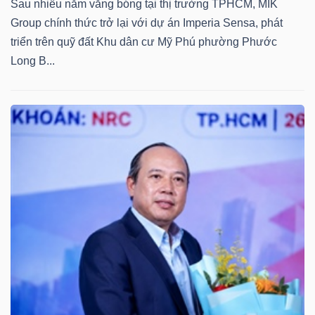
ngữ
Sau nhiều năm vắng bóng tại thị trường TPHCM, MIK
(-)
Group chính thức trở lại với dự án Imperia Sensa, phát
triển trên quỹ đất Khu dân cư Mỹ Phú phường Phước
Long B...
Dịch
vụ
(-)
Đào
tạo
Sách
tài
chính