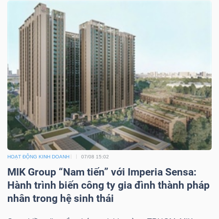
Bài
viết
của
tác
giả
(-)
Báo
cáo
phân
HOẠT ĐỘNG KINH DOANH
07/08 15:02
tích
MIK Group “Nam tiến” với Imperia Sensa:
(-)
Hành trình biến công ty gia đình thành pháp
nhân trong hệ sinh thái
Thuật