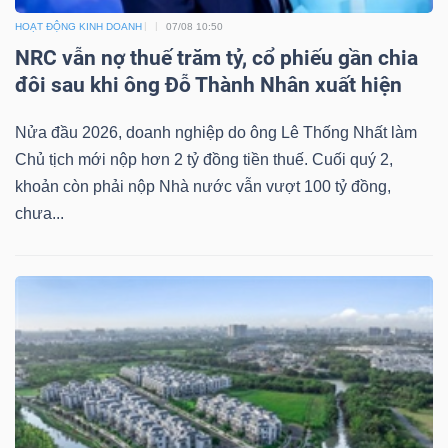
HOẠT ĐỘNG KINH DOANH
07/08 10:50
NRC vẫn nợ thuế trăm tỷ, cổ phiếu gần chia
đôi sau khi ông Đỗ Thành Nhân xuất hiện
Công
Nửa đầu 2026, doanh nghiệp do ông Lê Thống Nhất làm
cụ
Chủ tịch mới nộp hơn 2 tỷ đồng tiền thuế. Cuối quý 2,
đầu
khoản còn phải nộp Nhà nước vẫn vượt 100 tỷ đồng,
tư
chưa...
Truyền
thông
tài
chính