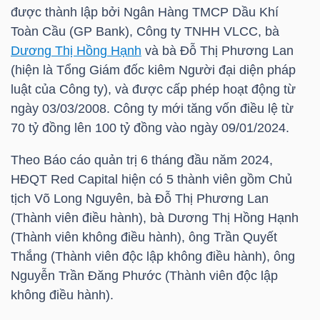
HÀNG
được thành lập bởi Ngân Hàng TMCP Dầu Khí
HÓA
Toàn Cầu (GP Bank), Công ty TNHH VLCC, bà
Dương Thị Hồng Hạnh
và bà Đỗ Thị Phương Lan
(hiện là Tổng Giám đốc kiêm Người đại diện pháp
luật của Công ty), và được cấp phép hoạt động từ
KINH
ngày 03/03/2008. Công ty mới tăng vốn điều lệ từ
TẾ
70 tỷ đồng lên 100 tỷ đồng vào ngày 09/01/2024.
Theo Báo cáo quản trị 6 tháng đầu năm 2024,
HĐQT Red Capital hiện có 5 thành viên gồm Chủ
THẾ
tịch Võ Long Nguyên, bà Đỗ Thị Phương Lan
GIỚI
(Thành viên điều hành), bà
Dương Thị Hồng Hạnh
(Thành viên không điều hành), ông Trần Quyết
Thắng (Thành viên độc lập không điều hành), ông
ĐÔNG
Nguyễn Trần Đăng Phước (Thành viên độc lập
DƯƠNG
không điều hành).