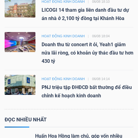
HOẠT ĐỘNG KINH DOANH
06/08 18:10
LICOGI 14 tham gia liên danh đầu tư dự
án nhà ở 2,100 tỷ đồng tại Khánh Hòa
HOẠT ĐỘNG KINH DOANH
06/08 18:04
Doanh thu từ concert ít ỏi, Yeah1 giảm
nửa lãi ròng, có khoản ủy thác đầu tư hơn
430 tỷ
HOẠT ĐỘNG KINH DOANH
06/08 14:14
PNJ triệu tập ĐHĐCĐ bất thường để điều
chỉnh kế hoạch kinh doanh
ĐỌC NHIỀU NHẤT
Huấn Hoa Hồng làm chủ, góp vốn nhiều