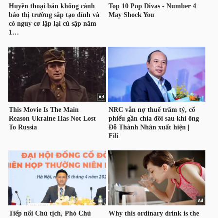
LIỆU
Ngành
(-)
VS-
SECTOR
NĂNG
LƯỢNG