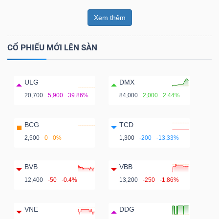
Xem thêm
CỔ PHIẾU MỚI LÊN SÀN
ULG
DMX
20,700
5,900
39.86%
84,000
2,000
2.44%
BCG
TCD
2,500
0
0%
1,300
-200
-13.33%
BVB
VBB
12,400
-50
-0.4%
13,200
-250
-1.86%
VNE
DDG