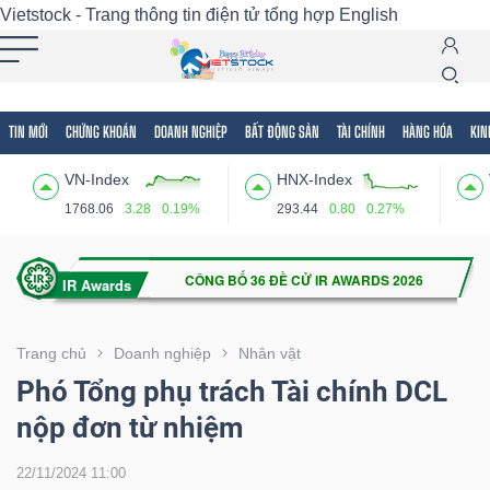
Vietstock - Trang thông tin điện tử tổng hợp
English
TIN MỚI
CHỨNG KHOÁN
DOANH NGHIỆP
BẤT ĐỘNG SẢN
TÀI CHÍNH
HÀNG HÓA
KIN
Tất cả
Tính năng
Ngành
Mã chứng khoán
Lãnh
VN-Index
HNX-Index
Tính
1768.06
3.28
0.19%
293.44
0.80
0.27%
năng
(-)
VIETSTOCK
Trang chủ
Doanh nghiệp
Nhân vật
Phó Tổng phụ trách Tài chính DCL
nộp đơn từ nhiệm
CHỨNG
KHOÁN
22/11/2024 11:00