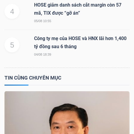
YẾU
HOSE giảm danh sách cắt margin còn 57
4
mã, TIX được “gỡ án”
05/08 10:55
Công ty mẹ của HOSE và HNX lãi hơn 1,400
TIÊU
5
tỷ đồng sau 6 tháng
DÙNG
04/08 18:39
THIẾT
YẾU
TIN CÙNG CHUYÊN MỤC
CHĂM
SÓC
SỨC
KHỎE