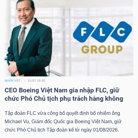
Dữ
liệu
tài
chính
NHÂN VẬT
31/07 18:40
CEO Boeing Việt Nam gia nhập FLC, giữ
chức Phó Chủ tịch phụ trách hàng không
Tập đoàn FLC vừa công bố quyết định bổ nhiệm ông
Michael Vu, Giám đốc Quốc gia Boeing Việt Nam, giữ
chức Phó Chủ tịch Tập đoàn kể từ ngày 01/08/2026.