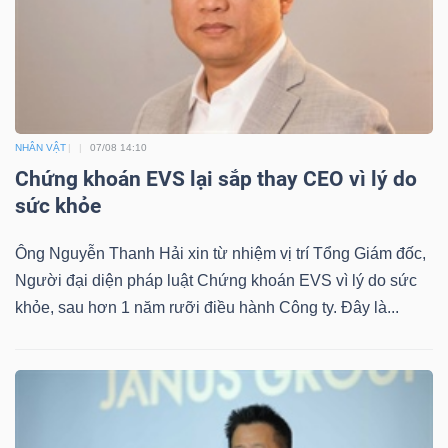
TÀI
CHÍNH
NHÂN VẬT
07/08 14:10
Chứng khoán EVS lại sắp thay CEO vì lý do
sức khỏe
CÔNG
Ông Nguyễn Thanh Hải xin từ nhiệm vị trí Tổng Giám đốc,
NGHỆ
Người đại diện pháp luật Chứng khoán EVS vì lý do sức
THÔNG
khỏe, sau hơn 1 năm rưỡi điều hành Công ty. Đây là...
TIN