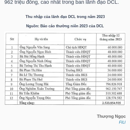
962 triệu đồng, cao nhất trong ban lãnh đạo
DCL
.
Thu nhập của lãnh đạo
DCL
trong năm 2023
NGÀNH
Nguồn: Báo cáo thường niên 2023 của
DCL
DOANH
NGHIỆP
CỔ
PHIẾU
Thượng Ngọc
PHÁI
FILI
SINH