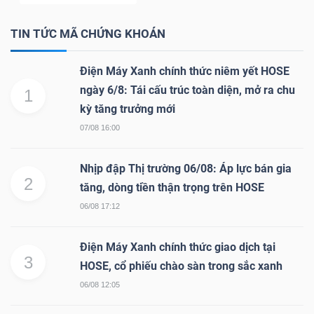
NGUYÊN
VẬT
TIN TỨC MÃ CHỨNG KHOÁN
LIỆU
Điện Máy Xanh chính thức niêm yết HOSE
ngày 6/8: Tái cấu trúc toàn diện, mở ra chu
1
kỳ tăng trưởng mới
07/08 16:00
CÔNG
NGHIỆP
Nhịp đập Thị trường 06/08: Áp lực bán gia
2
tăng, dòng tiền thận trọng trên HOSE
06/08 17:12
TIÊU
Điện Máy Xanh chính thức giao dịch tại
3
DÙNG
HOSE, cổ phiếu chào sàn trong sắc xanh
KHÔNG
06/08 12:05
THIẾT