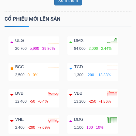
Xem thêm
CỔ PHIẾU MỚI LÊN SÀN
ULG
DMX
20,700
5,900
39.86%
84,000
2,000
2.44%
BCG
TCD
2,500
0
0%
1,300
-200
-13.33%
BVB
VBB
12,400
-50
-0.4%
13,200
-250
-1.86%
VNE
DDG
2,400
-200
-7.69%
1,100
100
10%