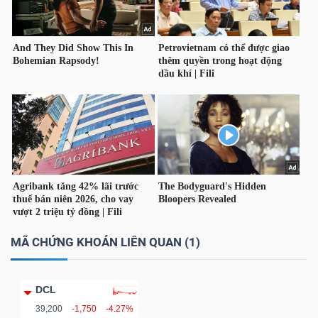
LIỆU
Ngành
(-)
VS-
SECTOR
NĂNG
MÃ CHỨNG KHOÁN LIÊN QUAN (1)
LƯỢNG
DCL
39,200
-1,750
-4.27%