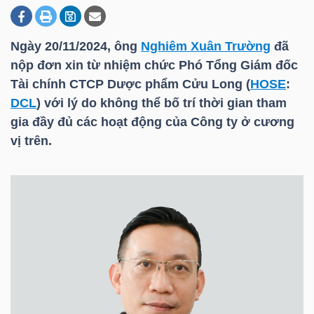
Ngày 20/11/2024, ông
Nghiêm Xuân Trường
đã
DOANH
nộp đơn xin từ nhiệm chức Phó Tổng Giám đốc
NGHIỆP
Tài chính CTCP Dược phẩm Cửu Long (
HOSE
:
DCL
) với lý do không thể bố trí thời gian tham
gia đầy đủ các hoạt động của Công ty ở cương
BẤT
vị trên.
ĐỘNG
SẢN
TÀI
CHÍNH