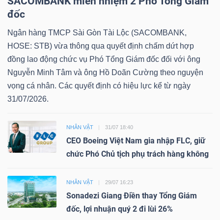
SACOMBANK miễn nhiệm 2 Phó Tổng Giám
đốc
Ngân hàng TMCP Sài Gòn Tài Lộc (SACOMBANK,
HOSE: STB) vừa thông qua quyết định chấm dứt hợp
đồng lao động chức vụ Phó Tổng Giám đốc đối với ông
Nguyễn Minh Tâm và ông Hồ Doãn Cường theo nguyện
vọng cá nhân. Các quyết định có hiệu lực kể từ ngày
31/07/2026.
NHÂN VẬT
31/07 18:40
CEO Boeing Việt Nam gia nhập FLC, giữ
chức Phó Chủ tịch phụ trách hàng không
NHÂN VẬT
29/07 16:23
Sonadezi Giang Điền thay Tổng Giám
đốc, lợi nhuận quý 2 đi lùi 26%