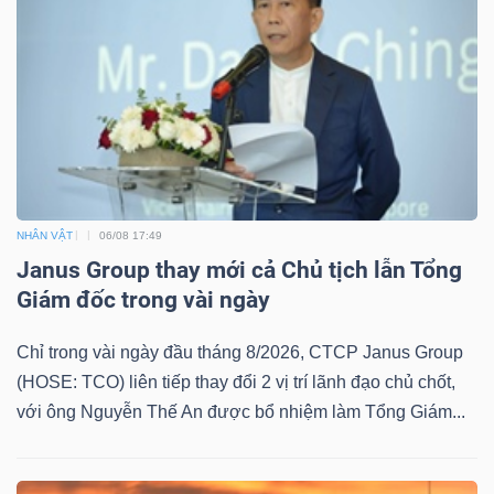
DỊCH
VỤ
TRUYỀN
THÔNG
TIỆN
NHÂN VẬT
06/08 17:49
ÍCH
Janus Group thay mới cả Chủ tịch lẫn Tổng
Giám đốc trong vài ngày
Chỉ trong vài ngày đầu tháng 8/2026, CTCP Janus Group
(HOSE: TCO) liên tiếp thay đổi 2 vị trí lãnh đạo chủ chốt,
BẤT
với ông Nguyễn Thế An được bổ nhiệm làm Tổng Giám...
ĐỘNG
SẢN