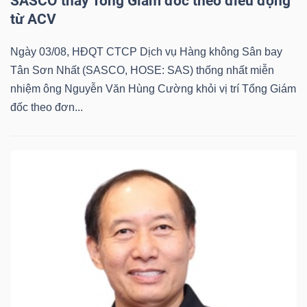
SASCO thay Tổng Giám đốc theo điều động
ngữ
từ ACV
(-)
Ngày 03/08, HĐQT CTCP Dịch vụ Hàng không Sân bay
Dịch
Tân Sơn Nhất (SASCO, HOSE: SAS) thống nhất miễn
vụ
nhiệm ông Nguyễn Văn Hùng Cường khỏi vị trí Tổng Giám
(-)
đốc theo đơn...
Đào
tạo
Sách
tài
chính