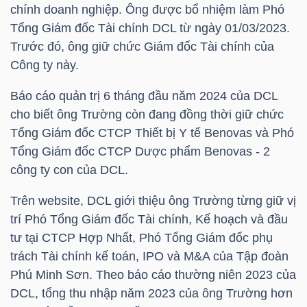
chính doanh nghiệp. Ông được bổ nhiệm làm Phó
Tổng Giám đốc Tài chính
DCL
từ ngày 01/03/2023.
TÀI
Trước đó, ông giữ chức Giám đốc Tài chính của
CHÍNH
Công ty này.
CÁ
NHÂN
Báo cáo quản trị 6 tháng đầu năm 2024 của
DCL
cho biết ông Trường còn đang đồng thời giữ chức
Tổng Giám đốc CTCP Thiết bị Y tế Benovas và Phó
Tổng Giám đốc CTCP Dược phẩm Benovas - 2
PHÂN
công ty con của
DCL
.
TÍCH
VIETSTOCKFINANCE
Trên website,
DCL
giới thiệu ông Trường từng giữ vị
trí Phó Tổng Giám đốc Tài chính, Kế hoạch và đầu
tư tại CTCP Hợp Nhất, Phó Tổng Giám đốc phụ
trách Tài chính kế toán, IPO và M&A của Tập đoàn
Phú Minh Sơn. Theo báo cáo thường niên 2023 của
VĨ
DCL
, tổng thu nhập năm 2023 của ông Trường hơn
MÔ