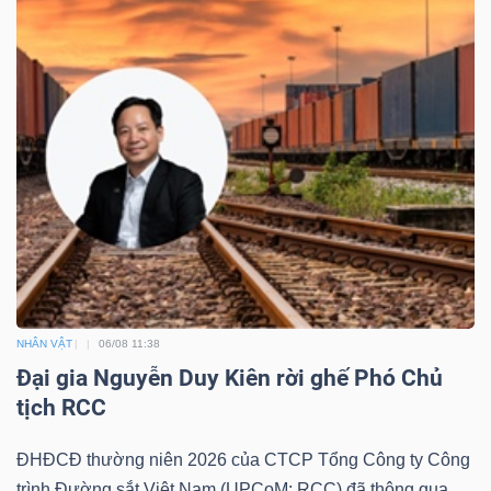
Mã
chứng
khoán
(-)
Tất cả
Cổ phiếu
Chỉ số
Chứng chỉ quỹ
Chứng 
Lãnh
đạo
(-)
Tất cả
Người nội bộ
Người liên quan
Cổ đông lớn
NHÂN VẬT
06/08 11:38
Đại gia Nguyễn Duy Kiên rời ghế Phó Chủ
Tin
tịch RCC
tức
(-)
ĐHĐCĐ thường niên 2026 của CTCP Tổng Công ty Công
trình Đường sắt Việt Nam (UPCoM: RCC) đã thông qua