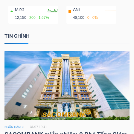
MZG
ANI
12,150
200
1.67%
48,100
0
0%
TIN CHÍNH
31/07 19:41
NGÂN HÀNG