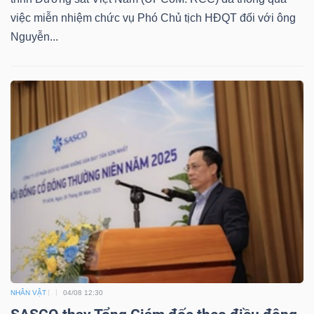
việc miễn nhiệm chức vụ Phó Chủ tịch HĐQT đối với ông
Bài
Nguyễn...
viết
của
tác
giả
(-)
Báo
cáo
phân
tích
(-)
Thuật
NHÂN VẬT
04/08 12:30