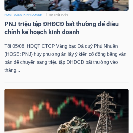
HOẠT ĐỘNG KINH DOANH
59 phút trước
PNJ triệu tập ĐHĐCĐ bất thường để điều
TÀI
chỉnh kế hoạch kinh doanh
CHÍNH
Tối 05/08, HĐQT CTCP Vàng bạc Đá quý Phú Nhuận
(HOSE: PNJ) hủy phương án lấy ý kiến cổ đông bằng văn
bản để chuyển sang triệu tập ĐHĐCĐ bất thường vào
tháng...
CÔNG
NGHỆ
THÔNG
TIN