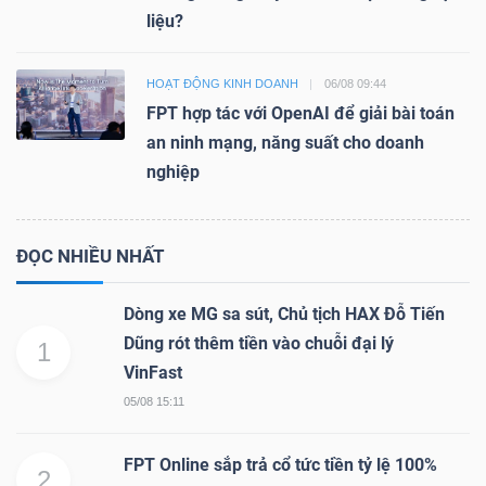
liệu?
HOẠT ĐỘNG KINH DOANH
06/08 09:44
FPT hợp tác với OpenAI để giải bài toán
an ninh mạng, năng suất cho doanh
nghiệp
ĐỌC NHIỀU NHẤT
Dòng xe MG sa sút, Chủ tịch HAX Đỗ Tiến
Dũng rót thêm tiền vào chuỗi đại lý
1
VinFast
05/08 15:11
FPT Online sắp trả cổ tức tiền tỷ lệ 100%
2