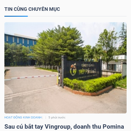
NGUYÊN
TIN CÙNG CHUYÊN MỤC
VẬT
LIỆU
CÔNG
NGHIỆP
TIÊU
DÙNG
KHÔNG
HOẠT ĐỘNG KINH DOANH
5 phút trước
THIẾT
Sau cú bắt tay Vingroup, doanh thu Pomina