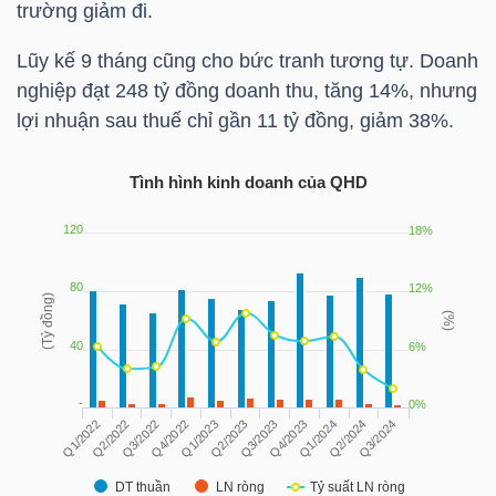
trường giảm đi.
TÀI
Lũy kế 9 tháng cũng cho bức tranh tương tự. Doanh
CHÍNH
nghiệp đạt 248 tỷ đồng doanh thu, tăng 14%, nhưng
CÁ
lợi nhuận sau thuế chỉ gần 11 tỷ đồng, giảm 38%.
NHÂN
Tình hình kinh doanh của
QHD
PHÂN
TÍCH
VIETSTOCKFINANCE
VĨ
MÔ