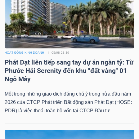
Dữ
liệu
tài
HOẠT ĐỘNG KINH DOANH
05/08 23:39
chính
Phát Đạt liên tiếp sang tay dự án ngàn tỷ: Từ
Phước Hải Serenity đến khu "đất vàng" 01
Ngô Mây
Một trong những giao dịch đáng chú ý trong nửa đầu năm
2026 của CTCP Phát triển Bất động sản Phát Đạt (HOSE:
PDR) là việc thoái toàn bộ vốn tại CTCP Đầu tư...