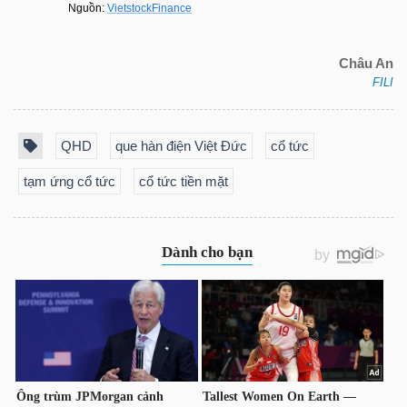
Châu An
NGÀNH
FILI
QHD
que hàn điện Việt Đức
cổ tức
DOANH
NGHIỆP
tạm ứng cổ tức
cổ tức tiền mặt
CỔ
PHIẾU
PHÁI
SINH