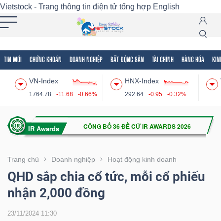
Vietstock - Trang thông tin điện tử tổng hợp
English
TIN MỚI
CHỨNG KHOÁN
DOANH NGHIỆP
BẤT ĐỘNG SẢN
TÀI CHÍNH
HÀNG HÓA
KIN
Tất cả
Tính năng
Ngành
Mã chứng khoán
Lãnh
VN-Index
HNX-Index
Tính
1764.78
-11.68
-0.66%
292.64
-0.95
-0.32%
năng
(-)
VIETSTOCK
Trang chủ
Doanh nghiệp
Hoạt động kinh doanh
QHD sắp chia cổ tức, mỗi cổ phiếu
nhận 2,000 đồng
CHỨNG
KHOÁN
23/11/2024 11:30