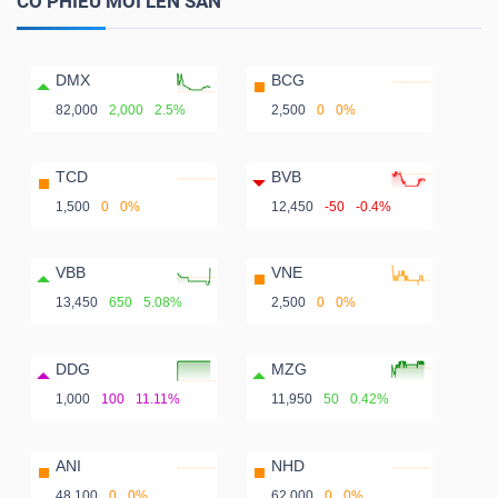
CỔ PHIẾU MỚI LÊN SÀN
DMX
BCG
82,000
2,000
2.5%
2,500
0
0%
TCD
BVB
1,500
0
0%
12,450
-50
-0.4%
VBB
VNE
13,450
650
5.08%
2,500
0
0%
DDG
MZG
1,000
100
11.11%
11,950
50
0.42%
ANI
NHD
48,100
0
0%
62,000
0
0%