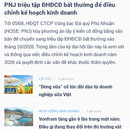
PNJ triệu tập ĐHĐCĐ bất thường để điều
chỉnh kế hoạch kinh doanh
Tối 05/08, HĐQT CTCP Vàng bạc Đá quý Phú Nhuận
(HOSE: PNJ) hủy phương án lấy ý kiến cổ đông bằng văn
bản để chuyển sang triệu tập ĐHĐCĐ bất thường vào
tháng 10/2026. Trọng tâm của kỳ đại hội lần này là xem xét
và thông qua việc điều chỉnh kế hoạch kinh doanh năm
2026 và quyết định các vấn đề khác thuộc thẩm quyền.
CỔ TỨC
2 giờ trước
“Dòng sữa” cổ tức dồi dào từ doanh
nghiệp sữa Việt
HOẠT ĐỘNG KINH DOANH
3 giờ trước
Vonfram tăng gần 6 lần trong một năm:
Điều gì đang thay đổi trên thị trường vật