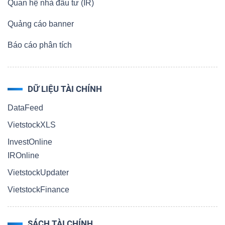
Quan hệ nhà đầu tư (IR)
Quảng cáo banner
Báo cáo phân tích
DỮ LIỆU TÀI CHÍNH
DataFeed
VietstockXLS
InvestOnline
IROnline
VietstockUpdater
VietstockFinance
SÁCH TÀI CHÍNH