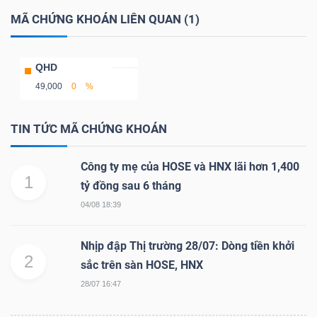
LIỆU
MÃ CHỨNG KHOÁN LIÊN QUAN (1)
Ngành
QHD
(-)
49,000
0
%
VS-
SECTOR
TIN TỨC MÃ CHỨNG KHOÁN
Công ty mẹ của HOSE và HNX lãi hơn 1,400
1
tỷ đồng sau 6 tháng
04/08 18:39
NĂNG
LƯỢNG
Nhịp đập Thị trường 28/07: Dòng tiền khởi
2
sắc trên sàn HOSE, HNX
28/07 16:47