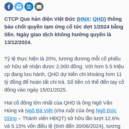
CTCP Que hàn điện Việt Đức (
HNX
:
QHD
) thông
DOANH
báo chốt quyền tạm ứng cổ tức đợt 1/2024 bằng
NGHIỆP
tiền. Ngày giao dịch không hưởng quyền là
13/12/2024.
BẤT
Tỷ lệ thực hiện là 20%, tương đương mỗi cổ phiếu
ĐỘNG
sở hữu sẽ nhận được 2,000 đồng. Với hơn 5.5 triệu
SẢN
cp đang lưu hành,
QHD
dự kiến chi khoảng hơn 11
tỷ đồng để hoàn tất chi trả. Số tiền có thể đến tay cổ
đông vào ngày 15/01/2025.
TÀI
Hai cổ đông lớn nhất của
QHD
là ông Ngô Văn
CHÍNH
Hùng và
Ngô Bá Việt
(cha ruột của ông
Ngô Đức
Dũng
– Thành viên HĐQT) sở hữu lần lượt 12.6%
và 5.15% vốn điều lệ (tính đến 30/06/2024), tương