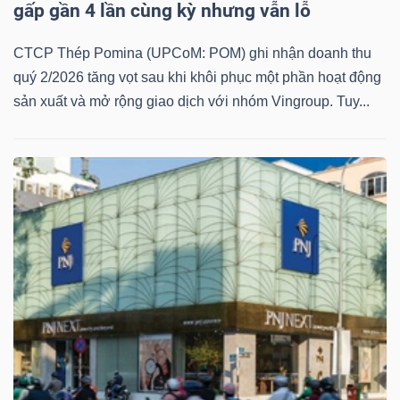
YẾU
gấp gần 4 lần cùng kỳ nhưng vẫn lỗ
CTCP Thép Pomina (UPCoM: POM) ghi nhận doanh thu
quý 2/2026 tăng vọt sau khi khôi phục một phần hoạt động
sản xuất và mở rộng giao dịch với nhóm Vingroup. Tuy...
TIÊU
DÙNG
THIẾT
YẾU
CHĂM
SÓC
SỨC
KHỎE