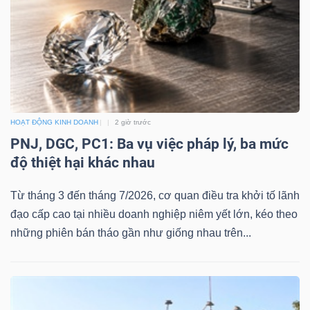
DỊCH
VỤ
TRUYỀN
THÔNG
HOẠT ĐỘNG KINH DOANH
2 giờ trước
PNJ, DGC, PC1: Ba vụ việc pháp lý, ba mức
TIỆN
độ thiệt hại khác nhau
ÍCH
Từ tháng 3 đến tháng 7/2026, cơ quan điều tra khởi tố lãnh
đạo cấp cao tại nhiều doanh nghiệp niêm yết lớn, kéo theo
những phiên bán tháo gần như giống nhau trên...
BẤT
ĐỘNG
SẢN