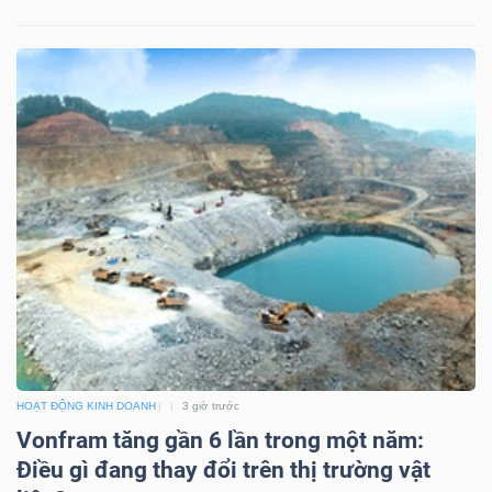
Bài
viết
của
tác
giả
(-)
Báo
cáo
phân
tích
(-)
HOẠT ĐỘNG KINH DOANH
3 giờ trước
Vonfram tăng gần 6 lần trong một năm:
Thuật
Điều gì đang thay đổi trên thị trường vật