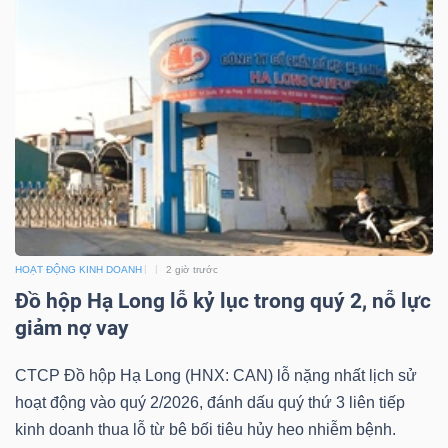
Mã
chứng
khoán
(-)
Tất cả
Cổ phiếu
Chỉ số
Chứng chỉ quỹ
Chứng 
Lãnh
đạo
(-)
HOẠT ĐỘNG KINH DOANH
2 giờ trước
Đồ hộp Hạ Long lỗ kỷ lục trong quý 2, nỗ lực
Tất cả
Người nội bộ
Người liên quan
Cổ đông lớn
giảm nợ vay
Tin
CTCP Đồ hộp Hạ Long (HNX: CAN) lỗ nặng nhất lịch sử
tức
hoạt động vào quý 2/2026, đánh dấu quý thứ 3 liên tiếp
(-)
kinh doanh thua lỗ từ bê bối tiêu hủy heo nhiễm bệnh.