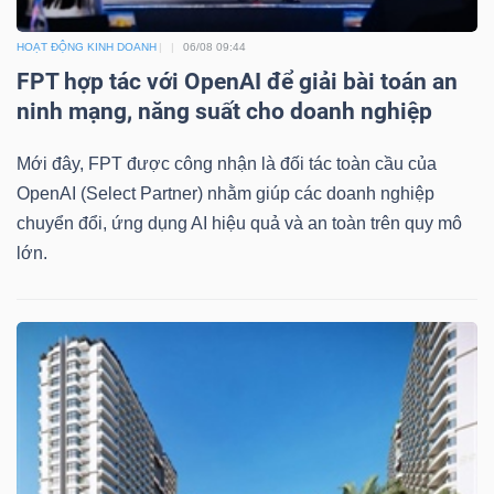
HOẠT ĐỘNG KINH DOANH
06/08 09:44
FPT hợp tác với OpenAI để giải bài toán an
ninh mạng, năng suất cho doanh nghiệp
Công
cụ
Mới đây, FPT được công nhận là đối tác toàn cầu của
OpenAI (Select Partner) nhằm giúp các doanh nghiệp
đầu
chuyển đổi, ứng dụng AI hiệu quả và an toàn trên quy mô
tư
lớn.
Truyền
thông
tài
chính