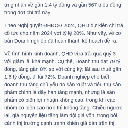
HÀNG
ứng nhận về gần 1.4 tỷ đồng và gần 567 triệu đồng
HÓA
trong đợt chi trả này.
Theo Nghị quyết ĐHĐCĐ 2024,
QHD
dự kiến chi trả
cổ tức cho năm 2024 với tỷ lệ 20%. Như vậy, về cơ
KINH
bản Doanh nghiệp đã hoàn thành kế hoạch đề ra.
TẾ
Về tình hình kinh doanh,
QHD
vừa trải qua quý 3
với giảm lãi khá mạnh. Cụ thể, Doanh thu đạt 79 tỷ
đồng, tăng gần 8% so với cùng kỳ; lãi sau thuế gần
THẾ
1.6 tỷ đồng, đi lùi 72%. Doanh nghiệp cho biết
GIỚI
doanh thu tăng chủ yếu do sản xuất và tiêu thụ sản
phẩm chính là dây hàn tăng mạnh, nhưng là sản
phẩm có biên lợi nhuận không cao, trong khi các
ĐÔNG
nhóm có biên cao hơn thì không tăng. Chiều ngược
DƯƠNG
lại, giá nguyên liệu tăng làm đội giá vốn, trong bối
cảnh thị trường cạnh tranh khiến giá bán trên thị