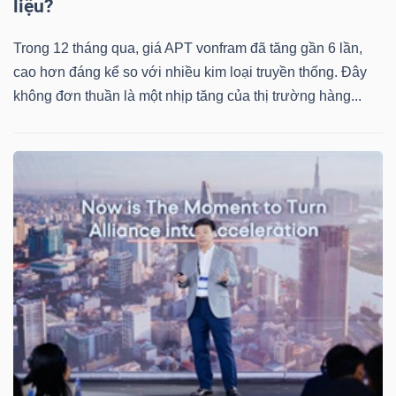
ngữ
liệu?
(-)
Trong 12 tháng qua, giá APT vonfram đã tăng gần 6 lần,
cao hơn đáng kể so với nhiều kim loại truyền thống. Đây
Dịch
không đơn thuần là một nhịp tăng của thị trường hàng...
vụ
(-)
Đào
tạo
Sách
tài
chính