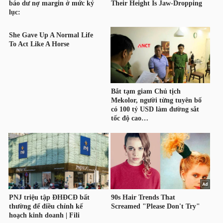
TRÁI
PHIẾU
CÔNG
CỤ
ĐẦU
TƯ
TRUY
XUẤT
DỮ