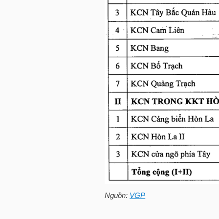
TRÁI
PHIẾU
CÔNG
CỤ
ĐẦU
TƯ
TRUY
Nguồn:
VGP
XUẤT
DỮ