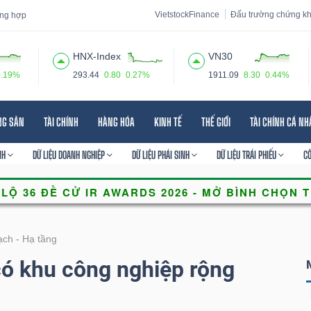
VietstockFinance
Đấu trường chứng k
tổng hợp
HNX-Index
VN30
0.19%
293.44
0.80
0.27%
1911.09
8.30
0.44%
 đạo
Tin tức
Báo cáo phân tích
Thuật ngữ
Dịch vụ
NG SẢN
TÀI CHÍNH
HÀNG HÓA
KINH TẾ
THẾ GIỚI
TÀI CHÍNH CÁ N
NH
DỮ LIỆU DOANH NGHIỆP
DỮ LIỆU PHÁI SINH
DỮ LIỆU TRÁI PHIẾU
C
ch - Hạ tầng
ó khu công nghiệp rộng