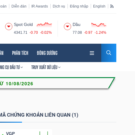
hoán
Diễn đàn
IR Awards
Dịch vụ
Đăng nhập
English
Spot Gold
Dầu
4341.71
-0.70
-0.02%
77.08
-0.97
-1.24%
HÂN
PHÂN TÍCH
ĐÔNG DƯƠNG
ÔNG CỤ ĐẦU TƯ
TRUY XUẤT DỮ LIỆU
MÃ CHỨNG KHOÁN LIÊN QUAN (1)
VGP