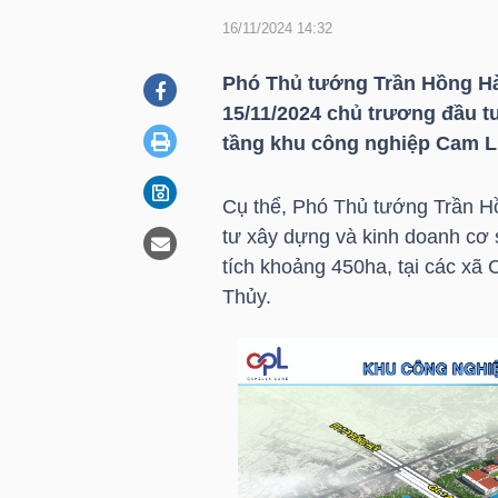
16/11/2024 14:32
DOANH
Phó Thủ tướng Trần Hồng Hà
NGHIỆP
15/11/2024 chủ trương đầu t
tầng khu công nghiệp Cam Li
Cụ thể, Phó Thủ tướng Trần H
BẤT
tư xây dựng và kinh doanh cơ 
ĐỘNG
tích khoảng 450ha, tại các x
SẢN
Thủy.
TÀI
CHÍNH