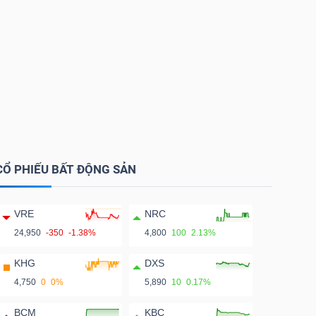
CỔ PHIẾU BẤT ĐỘNG SẢN
VRE
NRC
24,950
-350
-1.38%
4,800
100
2.13%
KHG
DXS
4,750
0
0%
5,890
10
0.17%
BCM
KBC