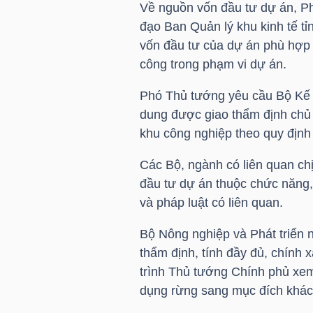
Về nguồn vốn đầu tư dự án, P
đạo Ban Quản lý khu kinh tế t
TÀI
vốn đầu tư của dự án phù hợp 
CHÍNH
công trong phạm vi dự án.
CÁ
NHÂN
Phó Thủ tướng yêu cầu Bộ Kế 
dung được giao thẩm định chủ 
khu công nghiệp theo quy định 
PHÂN
Các Bộ, ngành có liên quan ch
TÍCH
đầu tư dự án thuộc chức năng,
VIETSTOCKFINANCE
và pháp luật có liên quan.
Bộ Nông nghiệp và Phát triển n
thẩm định, tính đầy đủ, chính xá
trình Thủ tướng Chính phủ xem
VĨ
dụng rừng sang mục đích khác 
MÔ