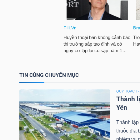
NGUYÊN
VẬT
LIỆU
CÔNG
NGHIỆP
TIN CÙNG CHUYÊN MỤC
QUY HOẠCH -
Thành l
Yên
TIÊU
DÙNG
Thành lập
KHÔNG
thuộc địa
THIẾT
nhiệm vụ n