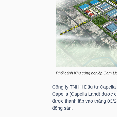
HÀNG
HÓA
KINH
TẾ
THẾ
Phối cảnh Khu công nghiệp Cam Li
GIỚI
Công ty TNHH Đầu tư Capella 
Capella (Capella Land) được c
ĐÔNG
được thành lập vào tháng 03/20
DƯƠNG
động sản.