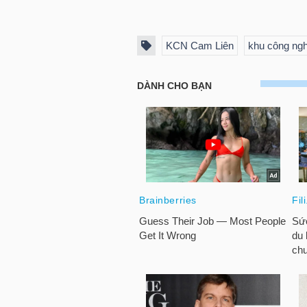
LIỆU
KCN Cam Liên
khu công ngh
Ngành
(-)
VS-
SECTOR
NĂNG
LƯỢNG