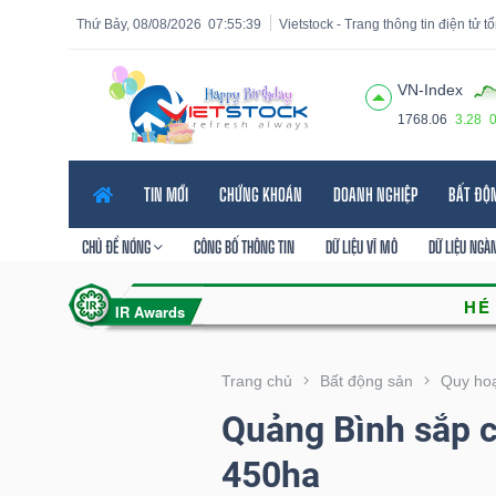
Thứ Bảy, 08/08/2026
07:55:41
Vietstock - Trang thông tin điện tử 
VN-Index
1768.06
3.28
Tất cả
Tính năng
Ngành
Mã chứng khoán
Lãnh
TIN MỚI
CHỨNG KHOÁN
DOANH NGHIỆP
BẤT ĐỘ
Tính
năng
CHỦ ĐỀ NÓNG
CÔNG BỐ THÔNG TIN
DỮ LIỆU VĨ MÔ
DỮ LIỆU NGÀ
(-)
VIETSTOCK
Trang chủ
Bất động sản
Quy hoạ
Quảng Bình sắp c
CHỨNG
450ha
KHOÁN