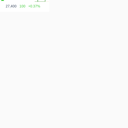
27,400
100
+0.37%