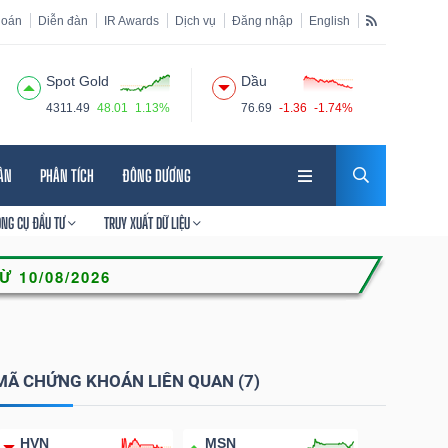
hoán
Diễn đàn
IR Awards
Dịch vụ
Đăng nhập
English
Spot Gold
Dầu
4311.49
48.01
1.13%
76.69
-1.36
-1.74%
HÂN
PHÂN TÍCH
ĐÔNG DƯƠNG
ÔNG CỤ ĐẦU TƯ
TRUY XUẤT DỮ LIỆU
MÃ CHỨNG KHOÁN LIÊN QUAN (7)
HVN
MSN