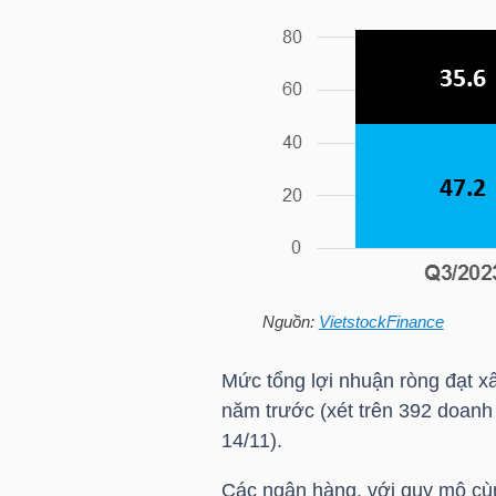
HÀNG
HÓA
KINH
TẾ
THẾ
GIỚI
Nguồn:
VietstockFinance
Mức tổng lợi nhuận ròng đạt xấ
năm trước (xét trên 392 doanh 
ĐÔNG
14/11).
DƯƠNG
Các ngân hàng, với quy mô cùn