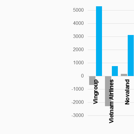
TRÁI
PHIẾU
CÔNG
CỤ
ĐẦU
TƯ
TRUY
XUẤT
DỮ