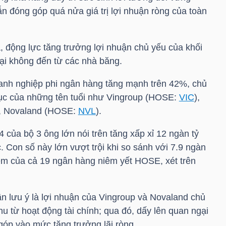
n đóng góp quá nửa giá trị lợi nhuận ròng của toàn
, động lực tăng trưởng lợi nhuận chủ yếu của khối
ại không đến từ các nhà băng.
anh nghiệp phi ngân hàng tăng mạnh trên 42%, chủ
c của những tên tuổi như Vingroup (
HOSE
:
VIC
),
, Novaland (
HOSE
:
NVL
).
 của bộ 3 ông lớn nói trên tăng xấp xỉ 12 ngàn tỷ
 Con số này lớn vượt trội khi so sánh với 7.9 ngàn
hêm của cả 19 ngân hàng niêm yết
HOSE
, xét trên
ần lưu ý là lợi nhuận của Vingroup và Novaland chủ
 từ hoạt động tài chính; qua đó, dấy lên quan ngại
góp vào mức tăng trưởng lãi ròng.