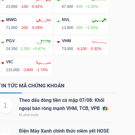
23,850
-100
-0.42%
67,400
900
+1.35%
MWG
NVL
71,000
-200
-0.28%
13,900
200
+1.46%
PGV
VHM
24,350
1,350
+5.87%
73,000
-4,100
-5.32%
VIC
215,000
-3,800
-1.74%
TIN TỨC MÃ CHỨNG KHOÁN
Theo dấu dòng tiền cá mập 07/08: Khối
1
ngoại bán ròng mạnh VHM, TCB, VPB
51 phút trước
Điện Máy Xanh chính thức niêm yết HOSE