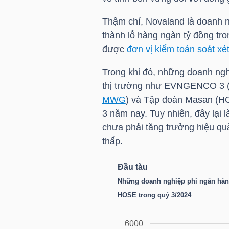
Thậm chí, Novaland là doanh ng
thành lỗ hàng ngàn tỷ đồng tro
NGÀNH
được
đơn vị kiểm toán soát xé
Trong khi đó, những doanh ngh
DOANH
thị trường như EVNGENCO 3 
MWG
) và Tập đoàn Masan (
H
NGHIỆP
3 năm nay. Tuy nhiên, đây lại l
chưa phải tăng trưởng hiệu qu
thấp.
CỔ
PHIẾU
Đầu tàu
Những doanh nghiệp phi ngân hàng
HOSE
trong quý 3/2024
PHÁI
SINH