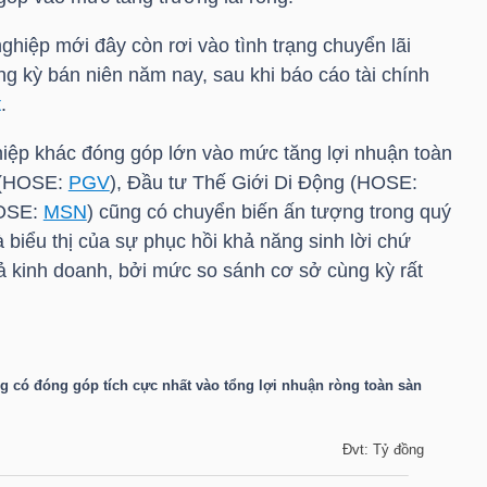
hiệp mới đây còn rơi vào tình trạng chuyển lãi
ng kỳ bán niên năm nay, sau khi báo cáo tài chính
t
.
iệp khác đóng góp lớn vào mức tăng lợi nhuận toàn
(
HOSE
:
PGV
), Đầu tư Thế Giới Di Động (
HOSE
:
OSE
:
MSN
) cũng có chuyển biến ấn tượng trong quý
à biểu thị của sự phục hồi khả năng sinh lời chứ
ả kinh doanh, bởi mức so sánh cơ sở cùng kỳ rất
 có đóng góp tích cực nhất vào tổng lợi nhuận ròng toàn sàn
Đvt: Tỷ đồng