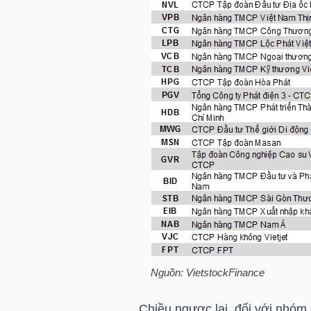
NGUYÊN
VẬT
LIỆU
CÔNG
NGHIỆP
TIÊU
DÙNG
Nguồn:
VietstockFinance
KHÔNG
THIẾT
Chiều ngược lại, đối với nhóm 