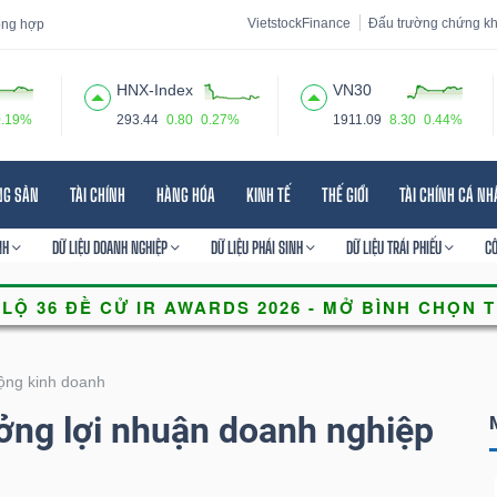
VietstockFinance
Đấu trường chứng k
tổng hợp
HNX-Index
VN30
0.19%
293.44
0.80
0.27%
1911.09
8.30
0.44%
 đạo
Tin tức
Báo cáo phân tích
Thuật ngữ
Dịch vụ
NG SẢN
TÀI CHÍNH
HÀNG HÓA
KINH TẾ
THẾ GIỚI
TÀI CHÍNH CÁ N
NH
DỮ LIỆU DOANH NGHIỆP
DỮ LIỆU PHÁI SINH
DỮ LIỆU TRÁI PHIẾU
C
ộng kinh doanh
ởng lợi nhuận doanh nghiệp