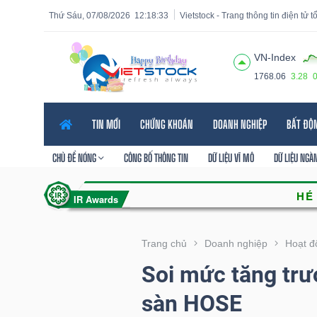
Thứ Sáu, 07/08/2026
12:18:34
Vietstock - Trang thông tin điện tử 
VN-Index
1768.06
3.28
Tất cả
Tính năng
Ngành
Mã chứng khoán
Lãnh
TIN MỚI
CHỨNG KHOÁN
DOANH NGHIỆP
BẤT ĐỘ
Tính
năng
CHỦ ĐỀ NÓNG
CÔNG BỐ THÔNG TIN
DỮ LIỆU VĨ MÔ
DỮ LIỆU NGÀ
(-)
VIETSTOCK
Trang chủ
Doanh nghiệp
Hoạt đ
Soi mức tăng trư
CHỨNG
sàn HOSE
KHOÁN