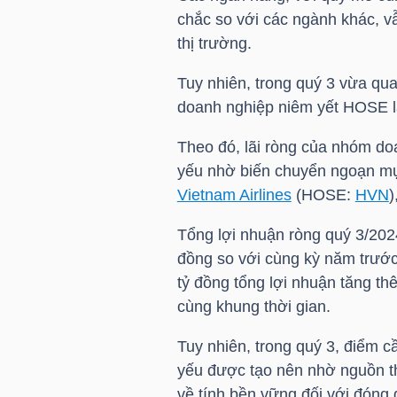
chắc so với các ngành khác, vẫ
thị trường.
TÀI
CHÍNH
Tuy nhiên, trong quý 3 vừa qua
CÁ
doanh nghiệp niêm yết
HOSE
l
NHÂN
Theo đó, lãi ròng của nhóm do
yếu nhờ biến chuyển ngoạn mụ
Vietnam Airlines
(
HOSE
:
HVN
)
PHÂN
TÍCH
Tổng lợi nhuận ròng quý 3/2024
VIETSTOCKFINANCE
đồng so với cùng kỳ năm trước.
tỷ đồng tổng lợi nhuận tăng t
cùng khung thời gian.
Tuy nhiên, trong quý 3, điểm c
VĨ
yếu được tạo nên nhờ nguồn thu
MÔ
về tính bền vững đối với đóng 