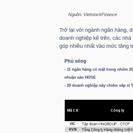
LIỆU
Nguồn:
VietstockFinance
Ngành
(-)
Trở lại với ngành ngân hàng, 
doanh nghiệp kể trên, các nhà
VS-
góp nhiều nhất vào mức tăng tr
SECTOR
Phủ sóng
- 11 ngân hàng có mặt trong nhóm 20
nhuận sàn
HOSE
- 20 doanh nghiệp này chiếm xấp xỉ 
NĂNG
LƯỢNG