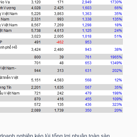
doanh nghiệp kéo lùi tổng lợi nhuận toàn sàn,