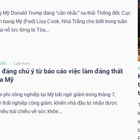
g Mỹ Donald Trump đang “cân nhắc” sa thải Thống đốc Cục
n bang Mỹ (Fed) Lisa Cook, Nhà Trắng cho biết trong tuần
ại nỗ lực từng bị Tòa...
GIỚI
1 giờ trước
K
 đáng chú ý từ báo cáo việc làm đáng thất
ủa Mỹ
m phi nông nghiệp tại Mỹ bất ngờ giảm trong tháng 7,
ệ thất nghiệp cũng giảm, khiến nhà đầu tư nhận được
hiệu trái chiều về sức khỏe...
k
t
F