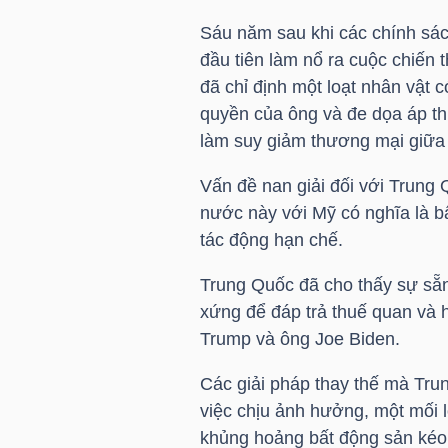
Sáu năm sau khi các chính sá
TÀI
đầu tiên làm nổ ra cuộc chiến
CHÍNH
đã chỉ định một loạt nhân vật
CÁ
quyền của ông và đe dọa áp t
NHÂN
làm suy giảm thương mại giữa
Vấn đề nan giải đối với Trung
nước này với Mỹ có nghĩa là bấ
PHÂN
tác động hạn chế.
TÍCH
Trung Quốc đã cho thấy sự sẵn
VIETSTOCKFINANCE
xứng để đáp trả thuế quan và 
Trump và ông Joe Biden.
Các giải pháp thay thế mà Tru
VĨ
việc chịu ảnh hưởng, một mối l
MÔ
khủng hoảng bất động sản kéo 