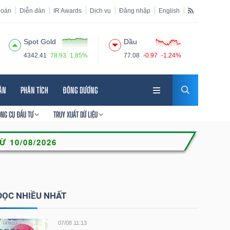
hoán
Diễn đàn
IR Awards
Dịch vụ
Đăng nhập
English
Spot Gold
Dầu
4342.41
78.93
1.85%
77.08
-0.97
-1.24%
HÂN
PHÂN TÍCH
ĐÔNG DƯƠNG
ÔNG CỤ ĐẦU TƯ
TRUY XUẤT DỮ LIỆU
ĐỌC NHIỀU NHẤT
07/08 11:13