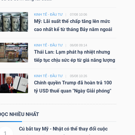
KINH TẾ - ĐẦU TƯ
07/08 10:06
Mỹ: Lãi suất thế chấp tăng lên mức
cao nhất kể từ tháng Bảy năm ngoái
KINH TẾ - ĐẦU TƯ
06/08 09:14
Thái Lan: Lạm phát hạ nhiệt nhưng
tiếp tục chịu sức ép từ giá năng lượng
KINH TẾ - ĐẦU TƯ
05/08 10:26
Chính quyền Trump đã hoàn trả 100
tỷ USD thuế quan "Ngày Giải phóng"
ĐỌC NHIỀU NHẤT
Cú bắt tay Mỹ - Nhật có thể thay đổi cuộc
1