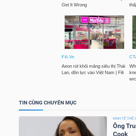
TRÁI
PHIẾU
CÔNG
CỤ
ĐẦU
TƯ
TIN CÙNG CHUYÊN MỤC
TRUY
KINH TẾ THẾ 
XUẤT
Ông Tru
DỮ
Cook