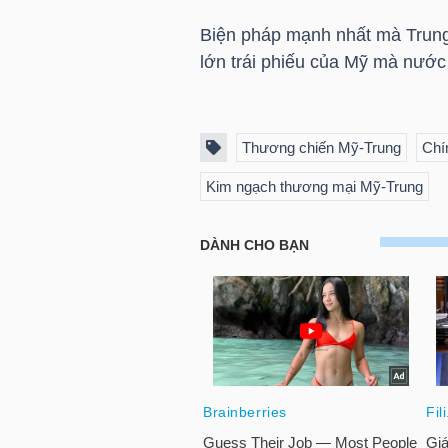
Biện pháp mạnh nhất mà Trung
lớn trái phiếu của Mỹ mà nước 
NGÀNH
Thương chiến Mỹ-Trung
Chí
DOANH
Kim ngạch thương mại Mỹ-Trung
NGHIỆP
CỔ
PHIẾU
PHÁI
SINH