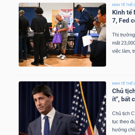
NGUYÊN
KINH TẾ THẾ 
Kinh tế
VẬT
7, Fed c
LIỆU
Thị trường
mất 23,000
việc làm, t
CÔNG
NGHIỆP
KINH TẾ THẾ 
Chủ tịc
ít", bất
TIÊU
DÙNG
Chủ tịch C
KHÔNG
tục theo đ
THIẾT
hướng chín