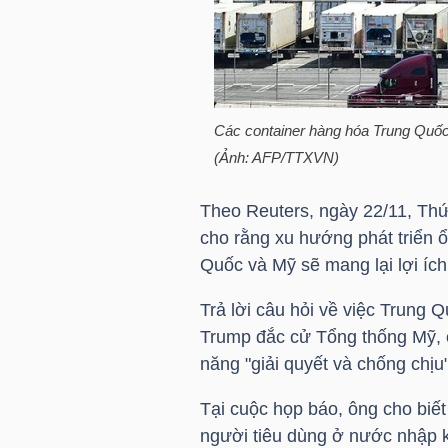
HÀNG
HÓA
Các container hàng hóa Trung Quốc 
KINH
(Ảnh: AFP/TTXVN)
TẾ
Theo Reuters, ngày 22/11, T
cho rằng xu hướng phát triển 
THẾ
Quốc và Mỹ sẽ mang lại lợi ích
GIỚI
Trả lời câu hỏi về việc Trung 
Trump đắc cử Tổng thống Mỹ, 
năng "giải quyết và chống chịu
ĐÔNG
DƯƠNG
Tại cuộc họp báo, ông cho biế
người tiêu dùng ở nước nhập k