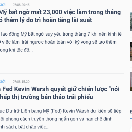
GIỚI
07/08 20:45
 Mỹ bất ngờ mất 23,000 việc làm trong tháng
ó thêm lý do trì hoãn tăng lãi suất
 lao động Mỹ bất ngờ suy yếu trong tháng 7 khi nền kinh tế
 việc làm, trái ngược hoàn toàn với kỳ vọng sẽ tạo thêm
rong khi tốc độ...
GIỚI
07/08 15:20
h Fed Kevin Warsh quyết giữ chiến lược "nói
 chấp thị trường bán tháo trái phiếu
ục Dự trữ Liên bang Mỹ (Fed) Kevin Warsh dự kiến sẽ tiếp
uổi phong cách truyền thông ngắn gọn và hạn chế định
h sách, bất chấp việc...