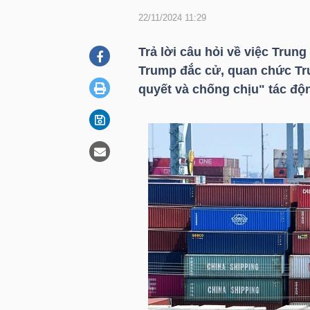
22/11/2024 11:29
DOANH
Trả lời câu hỏi về việc Trun
NGHIỆP
Trump đắc cử, quan chức Tr
quyết và chống chịu" tác độ
BẤT
ĐỘNG
SẢN
TÀI
CHÍNH