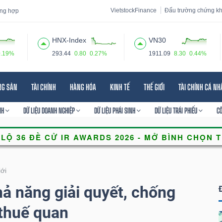
VietstockFinance
Đấu trường chứng k
tổng hợp
HNX-Index
VN30
0.19%
293.44
0.80
0.27%
1911.09
8.30
0.44%
 đạo
Tin tức
Báo cáo phân tích
Thuật ngữ
Dịch vụ
NG SẢN
TÀI CHÍNH
HÀNG HÓA
KINH TẾ
THẾ GIỚI
TÀI CHÍNH CÁ N
NH
DỮ LIỆU DOANH NGHIỆP
DỮ LIỆU PHÁI SINH
DỮ LIỆU TRÁI PHIẾU
C
iới
ả năng giải quyết, chống
 thuế quan