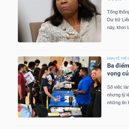
LIỆU
Tổng thốn
Dự trữ Liê
Ngành
này, khơi l
(-)
VS-
SECTOR
KINH TẾ THẾ 
Ba điểm
vọng c
Số việc là
NĂNG
nhưng tỷ l
LƯỢNG
những tín 