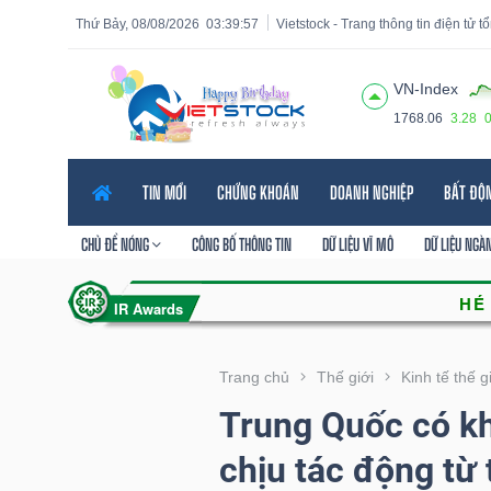
Thứ Bảy, 08/08/2026
03:39:58
Vietstock - Trang thông tin điện tử 
VN-Index
1768.06
3.28
Tất cả
Tính năng
Ngành
Mã chứng khoán
Lãnh
TIN MỚI
CHỨNG KHOÁN
DOANH NGHIỆP
BẤT ĐỘ
Tính
năng
CHỦ ĐỀ NÓNG
CÔNG BỐ THÔNG TIN
DỮ LIỆU VĨ MÔ
DỮ LIỆU NGÀ
(-)
VIETSTOCK
Trang chủ
Thế giới
Kinh tế thế g
Trung Quốc có kh
CHỨNG
chịu tác động từ
KHOÁN