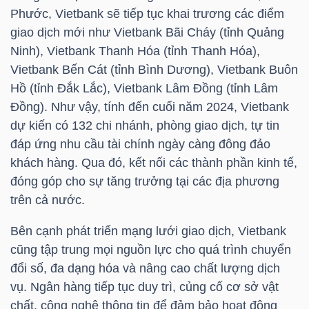
NGUYÊN
Phước, Vietbank sẽ tiếp tục khai trương các điểm
VẬT
giao dịch mới như Vietbank Bãi Cháy (tỉnh Quảng
LIỆU
Ninh), Vietbank Thanh Hóa (tỉnh Thanh Hóa),
Vietbank Bến Cát (tỉnh Bình Dương), Vietbank Buôn
Hồ (tỉnh Đắk Lắc), Vietbank Lâm Đồng (tỉnh Lâm
Đồng). Như vậy, tính đến cuối năm 2024, Vietbank
dự kiến có 132 chi nhánh, phòng giao dịch, tự tin
CÔNG
đáp ứng nhu cầu tài chính ngày càng đông đảo
NGHIỆP
khách hàng. Qua đó, kết nối các thành phần kinh tế,
đóng góp cho sự tăng trưởng tại các địa phương
trên cả nước.
Bên cạnh phát triển mạng lưới giao dịch, Vietbank
TIÊU
cũng tập trung mọi nguồn lực cho quá trình chuyển
DÙNG
đổi số, đa dạng hóa và nâng cao chất lượng dịch
KHÔNG
vụ. Ngân hàng tiếp tục duy trì, củng cố cơ sở vật
THIẾT
chất, công nghệ thông tin để đảm bảo hoạt động