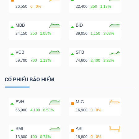
26,550
0
0%
22,400
250
1.13%
MBB
BID
24,150
250
1.05%
39,050
1,150
3.03%
VCB
STB
59,700
700
1.19%
74,600
2,400
3.32%
CỔ PHIẾU BẢO HIỂM
BVH
MIG
66,900
4,100
6.53%
16,900
0
0%
BMI
ABI
13,600
100
0.74%
18,800
0
0%