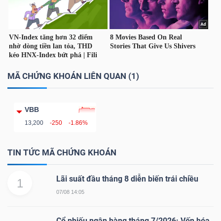
DỊCH
VỤ
TRUYỀN
THÔNG
MÃ CHỨNG KHOÁN LIÊN QUAN (1)
TIỆN
VBB
ÍCH
13,200
-250
-1.86%
TIN TỨC MÃ CHỨNG KHOÁN
BẤT
Lãi suất đầu tháng 8 diễn biến trái chiều
1
ĐỘNG
07/08 14:05
SẢN
Cổ phiếu ngân hàng tháng 7/2026: Vốn hóa