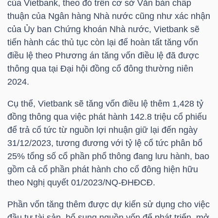
của Vietbank, theo đó trên cơ sở Văn bản chấp
thuận của Ngân hàng Nhà nước cũng như xác nhận
TÀI
của Ủy ban Chứng khoán Nhà nước, Vietbank sẽ
CHÍNH
tiến hành các thủ tục còn lại để hoàn tất tăng vốn
CÁ
điều lệ theo Phương án tăng vốn điều lệ đã được
NHÂN
thông qua tại Đại hội đồng cổ đông thường niên
2024.
Cụ thể, Vietbank sẽ tăng vốn điều lệ thêm 1,428 tỷ
PHÂN
đồng thông qua việc phát hành 142.8 triệu cổ phiếu
TÍCH
để trả cổ tức từ nguồn lợi nhuận giữ lại đến ngày
VIETSTOCKFINANCE
31/12/2023, tương đương với tỷ lệ cổ tức phân bổ
25% tổng số cổ phần phổ thông đang lưu hành, bao
gồm cả cổ phần phát hành cho cổ đông hiện hữu
theo Nghị quyết 01/2023/NQ-ĐHĐCĐ.
VĨ
Phần vốn tăng thêm được dự kiến sử dụng cho việc
MÔ
đầu tư tài sản, bổ sung nguồn vốn để phát triển, mở