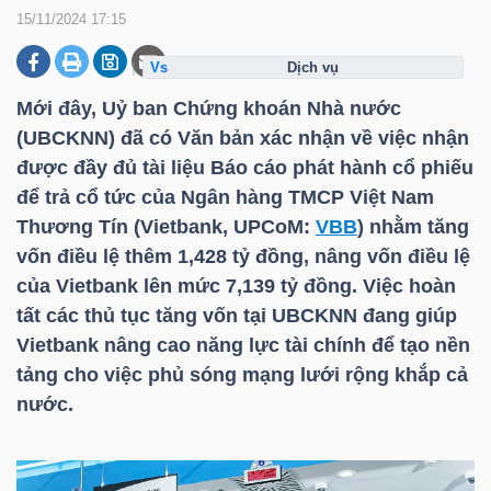
15/11/2024 17:15
dịch vụ
DOANH
NGHIỆP
Mới đây, Uỷ ban Chứng khoán Nhà nước
(UBCKNN) đã có Văn bản xác nhận về việc nhận
được đầy đủ tài liệu Báo cáo phát hành cổ phiếu
để trả cổ tức của Ngân hàng TMCP Việt Nam
BẤT
Thương Tín (Vietbank, UPCoM:
VBB
) nhằm tăng
ĐỘNG
vốn điều lệ thêm 1,428 tỷ đồng, nâng vốn điều lệ
SẢN
của Vietbank lên mức 7,139 tỷ đồng. Việc hoàn
tất các thủ tục tăng vốn tại UBCKNN đang giúp
Vietbank nâng cao năng lực tài chính để tạo nền
TÀI
tảng cho việc phủ sóng mạng lưới rộng khắp cả
CHÍNH
nước.