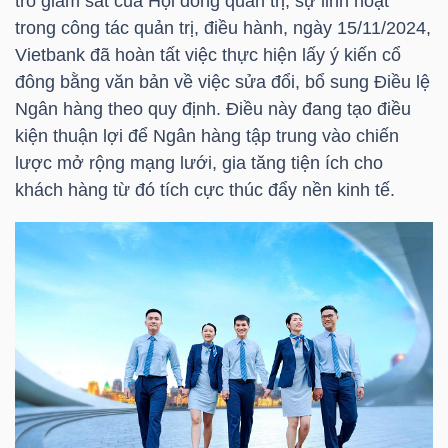
trò giám sát của Hội đồng quản trị, sự linh hoạt
trong công tác quản trị, điều hành, ngày 15/11/2024,
Vietbank đã hoàn tất việc thực hiện lấy ý kiến cổ
TRÁI
đông bằng văn bản về việc sửa đổi, bổ sung Điều lệ
Ngân hàng theo quy định. Điều này đang tạo điều
PHIẾU
kiện thuận lợi để Ngân hàng tập trung vào chiến
lược mở rộng mạng lưới, gia tăng tiện ích cho
khách hàng từ đó tích cực thúc đẩy nền kinh tế.
CÔNG
CỤ
ĐẦU
TƯ
TRUY
XUẤT
DỮ