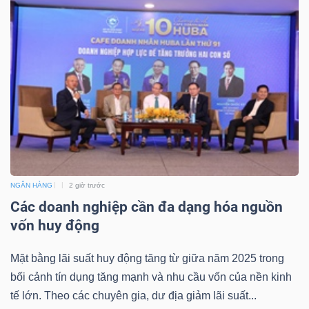
ngữ
(-)
Dịch
vụ
(-)
Đào
tạo
NGÂN HÀNG
2 giờ trước
Các doanh nghiệp cần đa dạng hóa nguồn
vốn huy động
Mặt bằng lãi suất huy động tăng từ giữa năm 2025 trong
Sách
bối cảnh tín dụng tăng mạnh và nhu cầu vốn của nền kinh
tài
tế lớn. Theo các chuyên gia, dư địa giảm lãi suất...
chính