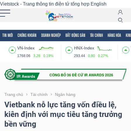
Vietstock - Trang thông tin điện tử tổng hợp
English
TIN MỚI
CHỨNG KHOÁN
DOANH NGHIỆP
BẤT ĐỘNG SẢN
TÀI CHÍNH
HÀNG HÓA
KIN
Tất cả
Tính năng
Ngành
Mã chứng khoán
Lãnh
VN-Index
HNX-Index
Tính
1768.06
3.28
0.19%
293.44
0.80
0.27%
năng
(-)
VIETSTOCK
Trang chủ
Tài chính
Ngân hàng
Vietbank nỗ lực tăng vốn điều lệ,
kiên định với mục tiêu tăng trưởng
CHỨNG
bền vững
KHOÁN