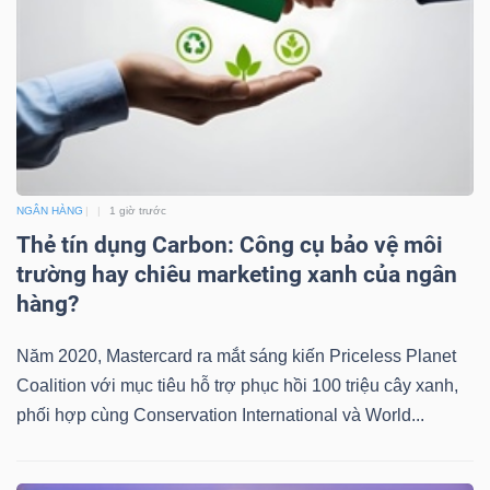
Bài
viết
của
tác
giả
(-)
NGÂN HÀNG
1 giờ trước
Thẻ tín dụng Carbon: Công cụ bảo vệ môi
Báo
trường hay chiêu marketing xanh của ngân
cáo
hàng?
phân
tích
Năm 2020, Mastercard ra mắt sáng kiến Priceless Planet
(-)
Coalition với mục tiêu hỗ trợ phục hồi 100 triệu cây xanh,
phối hợp cùng Conservation International và World...
Thuật