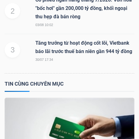
Mã
"bốc hơi" gần 200,000 tỷ đồng, khối ngoại
2
chứng
thu hẹp đà bán ròng
khoán
03/08 10:02
(-)
Tăng trưởng từ hoạt động cốt lõi, Vietbank
Tất cả
Cổ phiếu
Chỉ số
Chứng chỉ quỹ
Chứng 
3
báo lãi trước thuế bán niên gần 944 tỷ đồng
30/07 17:34
Lãnh
đạo
(-)
TIN CÙNG CHUYÊN MỤC
Tất cả
Người nội bộ
Người liên quan
Cổ đông lớn
Tin
tức
(-)