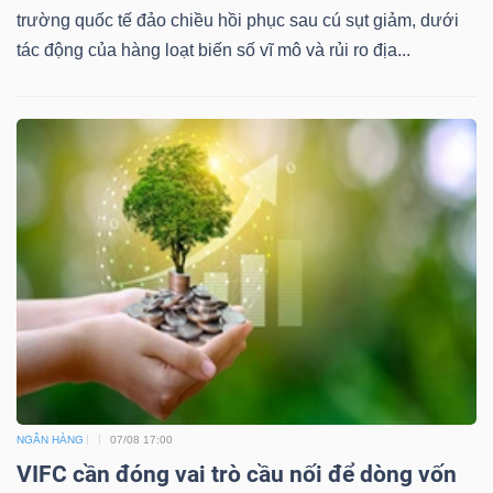
trường quốc tế đảo chiều hồi phục sau cú sụt giảm, dưới
tác động của hàng loạt biến số vĩ mô và rủi ro địa...
Dữ
liệu
tài
chính
NGÂN HÀNG
07/08 17:00
VIFC cần đóng vai trò cầu nối để dòng vốn