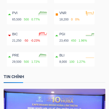
PVI
VNR
65,500
500
0.77%
18,200
0
0%
BIC
PGI
21,250
-50
-0.23%
23,450
450
1.96%
PRE
BLI
29,500
500
1.72%
8,000
100
1.27%
TIN CHÍNH