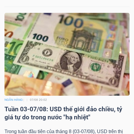
Công
cụ
đầu
tư
Truyền
NGÂN HÀNG
07/08 20:02
thông
Tuần 03-07/08: USD thế giới đảo chiều, tỷ
tài
giá tự do trong nước "hạ nhiệt"
chính
Trong tuần đầu tiên của tháng 8 (03-07/08), USD trên thị