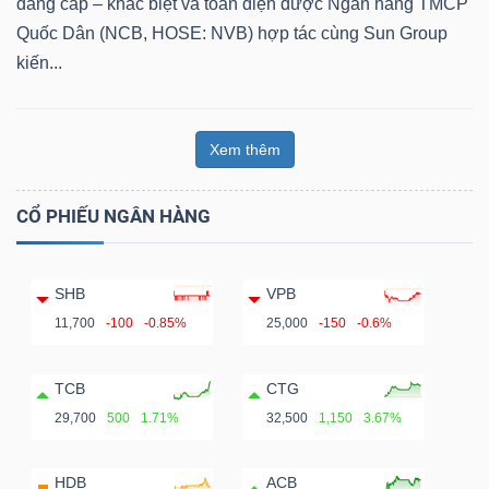
đẳng cấp – khác biệt và toàn diện được Ngân hàng TMCP
Quốc Dân (NCB, HOSE: NVB) hợp tác cùng Sun Group
kiến...
Xem thêm
CỔ PHIẾU NGÂN HÀNG
SHB
VPB
11,700
-100
-0.85%
25,000
-150
-0.6%
TCB
CTG
29,700
500
1.71%
32,500
1,150
3.67%
HDB
ACB