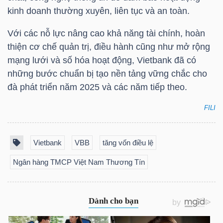
YẾU
kinh doanh thường xuyên, liên tục và an toàn.
Với các nỗ lực nâng cao khả năng tài chính, hoàn
thiện cơ chế quản trị, điều hành cũng như mở rộng
mạng lưới và số hóa hoạt động, Vietbank đã có
TIÊU
những bước chuẩn bị tạo nền tảng vững chắc cho
DÙNG
đà phát triển năm 2025 và các năm tiếp theo.
THIẾT
YẾU
FILI
Vietbank
VBB
tăng vốn điều lệ
Ngân hàng TMCP Việt Nam Thương Tín
CHĂM
SÓC
SỨC
KHỎE