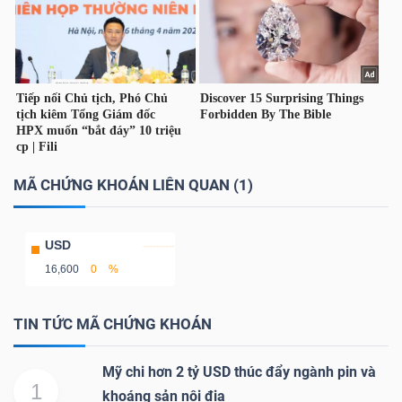
TRÁI
PHIẾU
CÔNG
MÃ CHỨNG KHOÁN LIÊN QUAN (1)
CỤ
ĐẦU
USD
TƯ
16,600
0
%
TIN TỨC MÃ CHỨNG KHOÁN
TRUY
XUẤT
Mỹ chi hơn 2 tỷ USD thúc đẩy ngành pin và
1
DỮ
khoáng sản nội địa