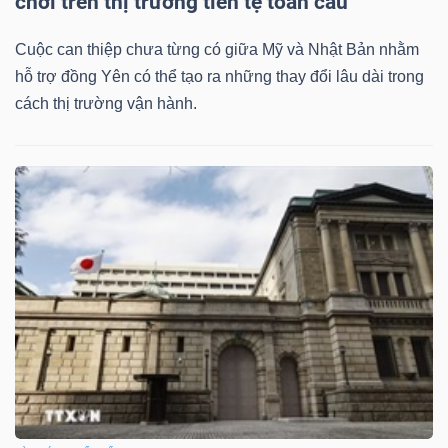
chơi trên thị trường tiền tệ toàn cầu
YẾU
Cuộc can thiệp chưa từng có giữa Mỹ và Nhật Bản nhằm
hỗ trợ đồng Yên có thể tạo ra những thay đổi lâu dài trong
cách thị trường vận hành.
TIÊU
DÙNG
THIẾT
YẾU
CHĂM
SÓC
SỨC
KHỎE