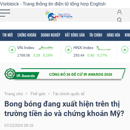
Vietstock - Trang thông tin điện tử tổng hợp
English
TIN MỚI
CHỨNG KHOÁN
DOANH NGHIỆP
BẤT ĐỘNG SẢN
TÀI CHÍNH
HÀNG HÓA
KIN
Tất cả
Tính năng
Ngành
Mã chứng khoán
Lãnh
VN-Index
HNX-Index
Tính
1768.06
3.28
0.19%
293.44
0.80
0.27%
năng
(-)
VIETSTOCK
Trang chủ
Thế giới
Tài chính quốc tế
Bong bóng đang xuất hiện trên thị
trường tiền ảo và chứng khoán Mỹ?
CHỨNG
KHOÁN
07/12/2024 09:16