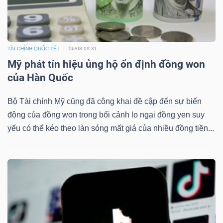
Mã
chứng
khoán
TÀI CHÍNH QUỐC TẾ
06/08 09:31
(-)
Mỹ phát tín hiệu ủng hộ ổn định đồng won
của Hàn Quốc
Tất cả
Cổ phiếu
Chỉ số
Chứng chỉ quỹ
Chứng 
Bộ Tài chính Mỹ cũng đã công khai đề cập đến sự biến
Lãnh
động của đồng won trong bối cảnh lo ngại đồng yen suy
đạo
yếu có thể kéo theo làn sóng mất giá của nhiều đồng tiền...
(-)
Tất cả
Người nội bộ
Người liên quan
Cổ đông lớn
Tin
tức
(-)