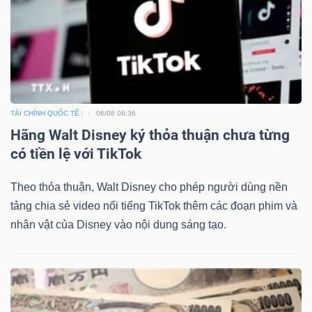
Bài
viết
của
tác
giả
TÀI CHÍNH QUỐC TẾ
06/08 06:36
(-)
Hãng Walt Disney ký thỏa thuận chưa từng
có tiền lệ với TikTok
Báo
Theo thỏa thuận, Walt Disney cho phép người dùng nền
cáo
tảng chia sẻ video nổi tiếng TikTok thêm các đoạn phim và
phân
nhân vật của Disney vào nội dung sáng tạo.
tích
(-)
Thuật