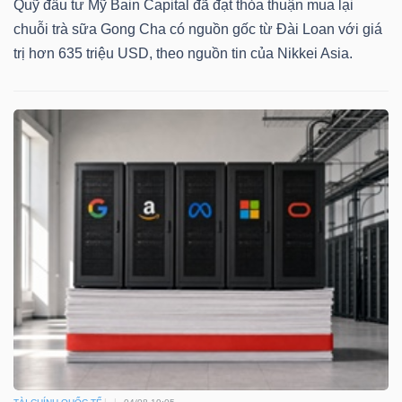
Quỹ đầu tư Mỹ Bain Capital đã đạt thỏa thuận mua lại
chuỗi trà sữa Gong Cha có nguồn gốc từ Đài Loan với giá
trị hơn 635 triệu USD, theo nguồn tin của Nikkei Asia.
Dữ
liệu
tài
chính