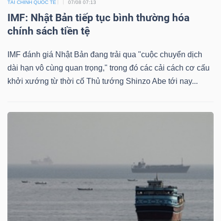
TÀI CHÍNH QUỐC TẾ
07/08 07:13
IMF: Nhật Bản tiếp tục bình thường hóa
chính sách tiền tệ
TÀI
IMF đánh giá Nhật Bản đang trải qua "cuộc chuyển dịch
CHÍNH
dài hạn vô cùng quan trọng," trong đó các cải cách cơ cấu
khởi xướng từ thời cố Thủ tướng Shinzo Abe tới nay...
CÔNG
NGHỆ
THÔNG
TIN