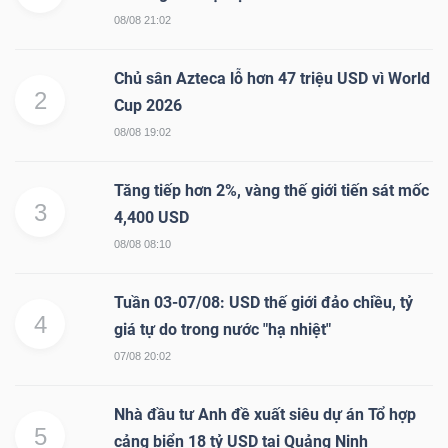
LIỆU
08/08 21:02
Ngành
Chủ sân Azteca lỗ hơn 47 triệu USD vì World
2
(-)
Cup 2026
08/08 19:02
VS-
SECTOR
Tăng tiếp hơn 2%, vàng thế giới tiến sát mốc
3
4,400 USD
08/08 08:10
Tuần 03-07/08: USD thế giới đảo chiều, tỷ
NĂNG
4
giá tự do trong nước "hạ nhiệt"
LƯỢNG
07/08 20:02
Nhà đầu tư Anh đề xuất siêu dự án Tổ hợp
5
cảng biển 18 tỷ USD tại Quảng Ninh