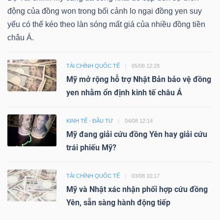
động của đồng won trong bối cảnh lo ngại đồng yen suy
yếu có thể kéo theo làn sóng mất giá của nhiều đồng tiền
châu Á.
TÀI CHÍNH QUỐC TẾ
05/08 12:28
Mỹ mở rộng hỗ trợ Nhật Bản bảo vệ đồng
yen nhằm ổn định kinh tế châu Á
KINH TẾ - ĐẦU TƯ
04/08 12:14
Mỹ đang giải cứu đồng Yên hay giải cứu
trái phiếu Mỹ?
TÀI CHÍNH QUỐC TẾ
03/08 10:17
Mỹ và Nhật xác nhận phối hợp cứu đồng
Yên, sẵn sàng hành động tiếp