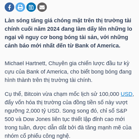
Làn sóng tăng giá chóng mặt trên thị trường tài
DOANH
chính cuối năm 2024 đang làm dấy lên những lo
NGHIỆP
ngại về nguy cơ bong bóng tài sản, với những
cảnh báo mới nhất đến từ Bank of America.
BẤT
Michael Hartnett, Chuyên gia chiến lược đầu tư kỳ
ĐỘNG
cựu của Bank of America, cho biết bong bóng đang
SẢN
hình thành trên thị trường tài chính.
Cụ thể, Bitcoin vừa chạm mốc lịch sử 100,000
USD
,
đẩy vốn hóa thị trường của đồng tiền số này vượt
TÀI
ngưỡng 2,000
tỷ USD
. Song song đó, chỉ số S&P
CHÍNH
500 và Dow Jones liên tục thiết lập đỉnh cao mới
trong tuần, được dẫn dắt bởi đà tăng mạnh mẽ của
nhóm cổ phiếu công nghệ.