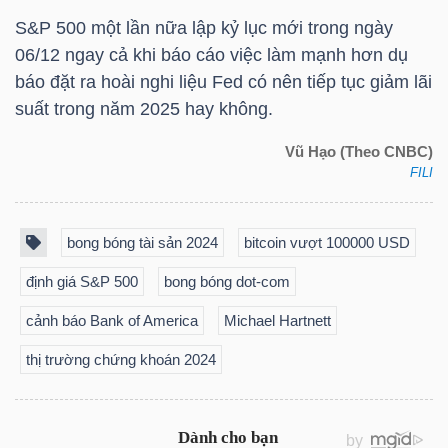
S&P 500 một lần nữa lập kỷ lục mới trong ngày
TÀI
06/12 ngay cả khi báo cáo việc làm mạnh hơn dụ
CHÍNH
báo đặt ra hoài nghi liệu Fed có nên tiếp tục giảm lãi
CÁ
suất trong năm 2025 hay không.
NHÂN
Vũ Hạo (Theo CNBC)
FILI
PHÂN
bong bóng tài sản 2024
bitcoin vượt 100000 USD
TÍCH
định giá S&P 500
bong bóng dot-com
VIETSTOCKFINANCE
cảnh báo Bank of America
Michael Hartnett
thị trường chứng khoán 2024
VĨ
MÔ