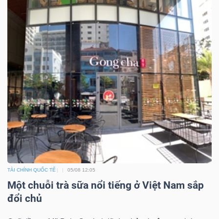
Công
cụ
đầu
tư
Truyền
TÀI CHÍNH QUỐC TẾ
05/08 12:05
thông
Một chuỗi trà sữa nổi tiếng ở Việt Nam sắp
tài
đổi chủ
chính