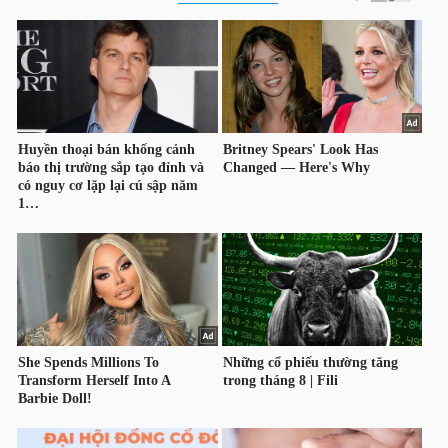
NGÀNH
DOANH
NGHIỆP
CỔ
PHIẾU
PHÁI
SINH