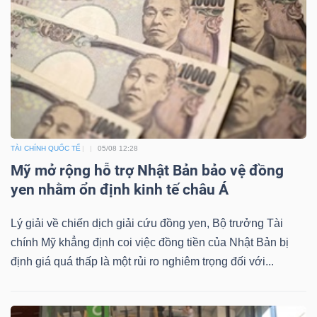
ngữ
(-)
Dịch
vụ
(-)
TÀI CHÍNH QUỐC TẾ
05/08 12:28
Đào
Mỹ mở rộng hỗ trợ Nhật Bản bảo vệ đồng
tạo
yen nhằm ổn định kinh tế châu Á
Lý giải về chiến dịch giải cứu đồng yen, Bộ trưởng Tài
chính Mỹ khẳng định coi việc đồng tiền của Nhật Bản bị
định giá quá thấp là một rủi ro nghiêm trọng đối với...
Sách
tài
chính