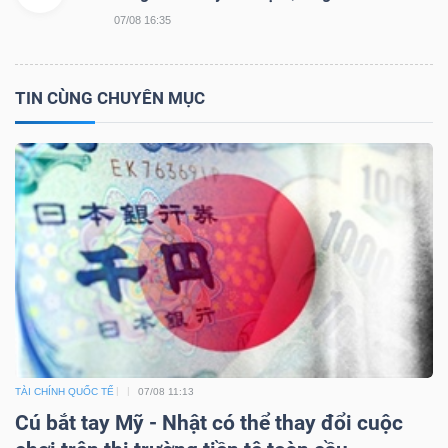
NGUYÊN
07/08 16:35
VẬT
LIỆU
TIN CÙNG CHUYÊN MỤC
CÔNG
NGHIỆP
TIÊU
DÙNG
TÀI CHÍNH QUỐC TẾ
07/08 11:13
KHÔNG
Cú bắt tay Mỹ - Nhật có thể thay đổi cuộc
THIẾT