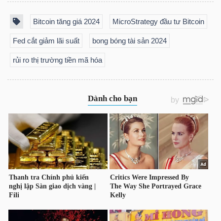
Bitcoin tăng giá 2024
MicroStrategy đầu tư Bitcoin
Fed cắt giảm lãi suất
bong bóng tài sản 2024
TÀI
rủi ro thị trường tiền mã hóa
CHÍNH
CÔNG
NGHỆ
THÔNG
TIN