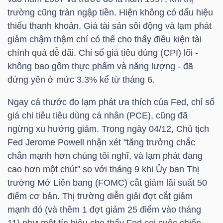
LIỆU
trường cũng tràn ngập tiền. Hiện không có dấu hiệu
thiếu thanh khoản. Giá tài sản sôi động và lạm phát
Ngành
giảm chậm thậm chí có thể cho thấy điều kiện tài
(-)
chính quá dễ dãi. Chỉ số giá tiêu dùng (CPI) lõi -
không bao gồm thực phẩm và năng lượng - đã
VS-
đứng yên ở mức 3.3% kể từ tháng 6.
SECTOR
Ngay cả thước đo lạm phát ưa thích của Fed, chỉ số
giá chi tiêu tiêu dùng cá nhân (PCE), cũng đã
ngừng xu hướng giảm. Trong ngày 04/12, Chủ tịch
Fed Jerome Powell nhận xét "tăng trưởng chắc
chắn mạnh hơn chúng tôi nghĩ, và lạm phát đang
NĂNG
cao hơn một chút" so với tháng 9 khi Ủy ban Thị
LƯỢNG
trường Mở Liên bang (FOMC) cắt giảm lãi suất 50
điểm cơ bản. Thị trường diễn giải đợt cắt giảm
mạnh đó (và thêm 1 đợt giảm 25 điểm vào tháng
11) như một tín hiệu cho thấy Fed coi cuộc chiến