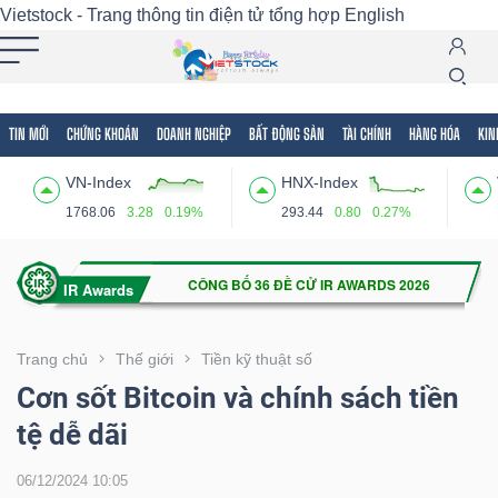
Vietstock - Trang thông tin điện tử tổng hợp
English
TIN MỚI
CHỨNG KHOÁN
DOANH NGHIỆP
BẤT ĐỘNG SẢN
TÀI CHÍNH
HÀNG HÓA
KIN
Tất cả
Tính năng
Ngành
Mã chứng khoán
Lãnh
VN-Index
HNX-Index
Tính
1768.06
3.28
0.19%
293.44
0.80
0.27%
năng
(-)
VIETSTOCK
Trang chủ
Thế giới
Tiền kỹ thuật số
Cơn sốt Bitcoin và chính sách tiền
tệ dễ dãi
CHỨNG
KHOÁN
06/12/2024 10:05