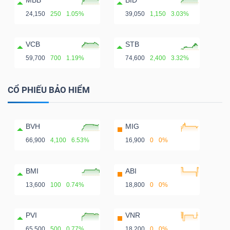
24,150
250
1.05%
39,050
1,150
3.03%
VCB
STB
59,700
700
1.19%
74,600
2,400
3.32%
CỔ PHIẾU BẢO HIỂM
BVH
MIG
66,900
4,100
6.53%
16,900
0
0%
BMI
ABI
13,600
100
0.74%
18,800
0
0%
PVI
VNR
65,500
500
0.77%
18,200
0
0%