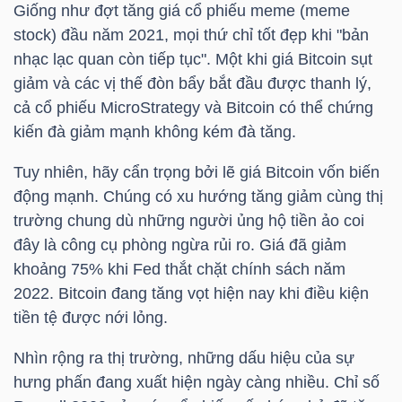
Giống như đợt tăng giá cổ phiếu meme (meme
stock) đầu năm 2021, mọi thứ chỉ tốt đẹp khi "bản
nhạc lạc quan còn tiếp tục". Một khi giá Bitcoin sụt
NGÀNH
giảm và các vị thế đòn bẩy bắt đầu được thanh lý,
cả cổ phiếu MicroStrategy và Bitcoin có thể chứng
kiến đà giảm mạnh không kém đà tăng.
DOANH
Tuy nhiên, hãy cẩn trọng bởi lẽ giá Bitcoin vốn biến
NGHIỆP
động mạnh. Chúng có xu hướng tăng giảm cùng thị
trường chung dù những người ủng hộ tiền ảo coi
đây là công cụ phòng ngừa rủi ro. Giá đã giảm
CỔ
khoảng 75% khi Fed thắt chặt chính sách năm
PHIẾU
2022. Bitcoin đang tăng vọt hiện nay khi điều kiện
tiền tệ được nới lỏng.
Nhìn rộng ra thị trường, những dấu hiệu của sự
PHÁI
hưng phấn đang xuất hiện ngày càng nhiều. Chỉ số
SINH