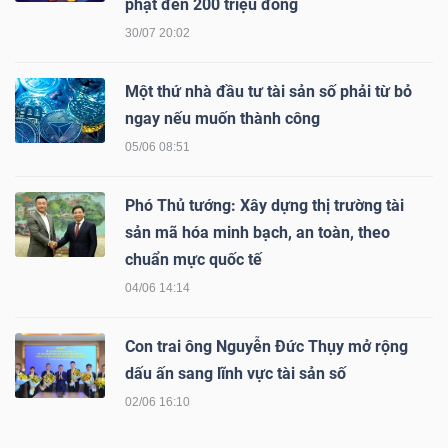
phạt đến 200 triệu đồng
YẾU
30/07 20:02
Một thứ nhà đầu tư tài sản số phải từ bỏ
ngay nếu muốn thành công
TIÊU
05/06 08:51
DÙNG
THIẾT
Phó Thủ tướng: Xây dựng thị trường tài
YẾU
sản mã hóa minh bạch, an toàn, theo
chuẩn mực quốc tế
04/06 14:14
CHĂM
Con trai ông Nguyễn Đức Thụy mở rộng
SÓC
dấu ấn sang lĩnh vực tài sản số
SỨC
02/06 16:10
KHỎE