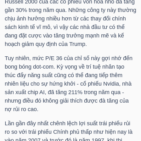
Russell 2000 của các cổ phiếu vốn hóa nhỏ đã tăng
gần 30% trong năm qua. Những công ty này thường
chịu ảnh hưởng nhiều hơn từ các thay đổi chính
TRÁI
sách kinh tế vĩ mô, vì vậy các nhà đầu tư có thể
PHIẾU
đang đặt cược vào tăng trưởng mạnh mẽ và kế
hoạch giảm quy định của Trump.
Tuy nhiên, mức P/E 36 của chỉ số này gợi nhớ đến
CÔNG
bong bóng dot-com. Kỳ vọng về trí tuệ nhân tạo
CỤ
thúc đẩy năng suất cũng có thể đang tiếp thêm
ĐẦU
nhiên liệu cho sự hứng khởi - cổ phiếu Nvidia, nhà
TƯ
sản xuất chip AI, đã tăng 211% trong năm qua -
nhưng điều đó không giải thích được đà tăng của
nợ rủi ro cao.
TRUY
Lần gần đây nhất chênh lệch lợi suất trái phiếu rủi
XUẤT
ro so với trái phiếu Chính phủ thấp như hiện nay là
DỮ
vào năm 2007 và trước đó là năm 1997, khi thị