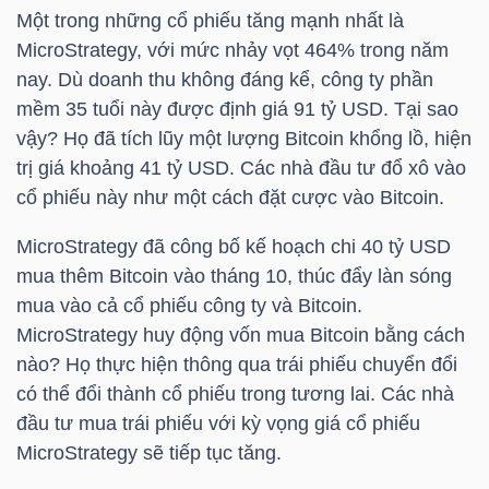
Một trong những cổ phiếu tăng mạnh nhất là
MicroStrategy, với mức nhảy vọt 464% trong năm
TÀI
nay. Dù doanh thu không đáng kể, công ty phần
CHÍNH
mềm 35 tuổi này được định giá 91 tỷ USD. Tại sao
CÁ
vậy? Họ đã tích lũy một lượng Bitcoin khổng lồ, hiện
NHÂN
trị giá khoảng 41 tỷ USD. Các nhà đầu tư đổ xô vào
cổ phiếu này như một cách đặt cược vào Bitcoin.
MicroStrategy đã công bố kế hoạch chi 40 tỷ USD
PHÂN
mua thêm Bitcoin vào tháng 10, thúc đẩy làn sóng
TÍCH
mua vào cả cổ phiếu công ty và Bitcoin.
VIETSTOCKFINANCE
MicroStrategy huy động vốn mua Bitcoin bằng cách
nào? Họ thực hiện thông qua trái phiếu chuyển đổi
có thể đổi thành cổ phiếu trong tương lai. Các nhà
đầu tư mua trái phiếu với kỳ vọng giá cổ phiếu
VĨ
MicroStrategy sẽ tiếp tục tăng.
MÔ