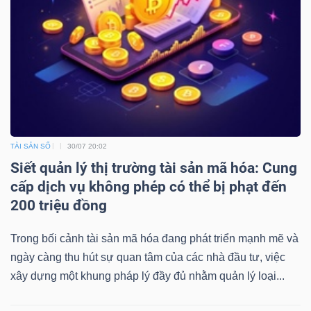
ngữ
(-)
Dịch
vụ
(-)
TÀI SẢN SỐ
30/07 20:02
Đào
Siết quản lý thị trường tài sản mã hóa: Cung
tạo
cấp dịch vụ không phép có thể bị phạt đến
200 triệu đồng
Trong bối cảnh tài sản mã hóa đang phát triển mạnh mẽ và
ngày càng thu hút sự quan tâm của các nhà đầu tư, việc
Sách
xây dựng một khung pháp lý đầy đủ nhằm quản lý loại...
tài
chính