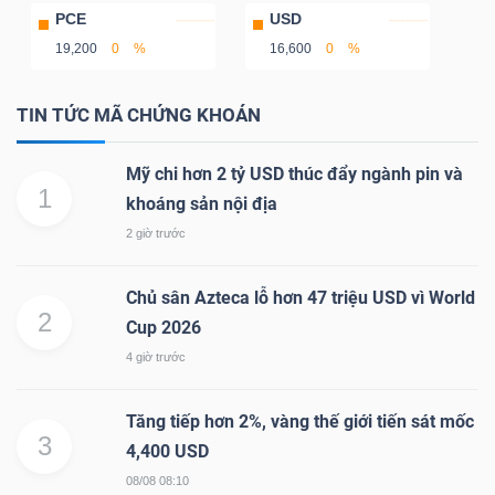
PCE
USD
Mã
19,200
0
%
16,600
0
%
chứng
khoán
TIN TỨC MÃ CHỨNG KHOÁN
(-)
Tất cả
Cổ phiếu
Chỉ số
Chứng chỉ quỹ
Chứng 
Mỹ chi hơn 2 tỷ USD thúc đẩy ngành pin và
1
khoáng sản nội địa
Lãnh
2 giờ trước
đạo
(-)
Chủ sân Azteca lỗ hơn 47 triệu USD vì World
2
Cup 2026
Tất cả
Người nội bộ
Người liên quan
Cổ đông lớn
4 giờ trước
Tin
Tăng tiếp hơn 2%, vàng thế giới tiến sát mốc
tức
3
4,400 USD
(-)
08/08 08:10