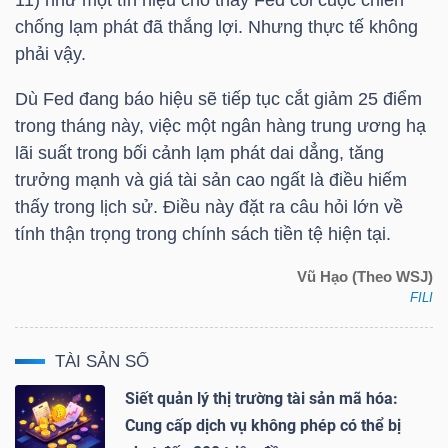
NGUYÊN
chống lạm phát đã thắng lợi. Nhưng thực tế không
VẬT
phải vậy.
LIỆU
Dù Fed đang báo hiệu sẽ tiếp tục cắt giảm 25 điểm
trong tháng này, việc một ngân hàng trung ương hạ
lãi suất trong bối cảnh lạm phát dai dẳng, tăng
trưởng mạnh và giá tài sản cao ngất là điều hiếm
CÔNG
thấy trong lịch sử. Điều này đặt ra câu hỏi lớn về
NGHIỆP
tính thận trọng trong chính sách tiền tệ hiện tại.
Vũ Hạo (Theo WSJ)
FILI
TIÊU
TÀI SẢN SỐ
DÙNG
Siết quản lý thị trường tài sản mã hóa:
KHÔNG
Cung cấp dịch vụ không phép có thể bị
THIẾT