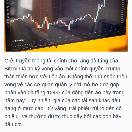
HÀNG
HÓA
KINH
TẾ
Giới truyền thông tài chính cho rằng đà tăng của
Bitcoin là do kỳ vọng vào một chính quyền Trump
THẾ
thân thiện hơn với tiền ảo. Không thể phủ nhận triển
GIỚI
vọng về các cơ quan quản lý cởi mở hơn đã góp
phần vào đà tăng 124% của đồng tiền ảo này trong
năm nay. Tuy nhiên, giá của các tài sản khác đều
đang ở mức cao - từ vàng, trái phiếu rủi ro đến cổ
ĐÔNG
phiếu - và thường được thúc đẩy bởi các đòn bẩy
DƯƠNG
đầu cơ.