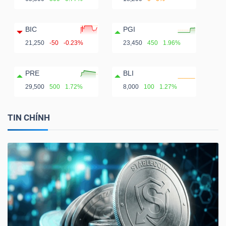
BIC
PGI
21,250
-50
-0.23%
23,450
450
1.96%
PRE
BLI
29,500
500
1.72%
8,000
100
1.27%
TIN CHÍNH