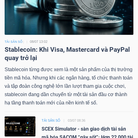
08/07 13:02
TÀI SẢN SỐ
Stablecoin: Khi Visa, Mastercard và PayPal
quay trở lại
Stablecoin từng được xem là một sản phẩm của thị trường
tiền mã hóa. Nhưng khi các ngân hàng, tổ chức thanh toán
và tập đoàn công nghệ lớn lần lượt tham gia cuộc chơi,
stablecoin đang dần chuyển từ một tài sản đầu cơ thành
hạ tầng thanh toán mới của nền kinh tế số.
TÀI SẢN SỐ
03/07 08:36
SCEX Simulator - sàn giao dịch tài sản
mã hóa SACOM “gây sốt”: Hơn 22,000 tài