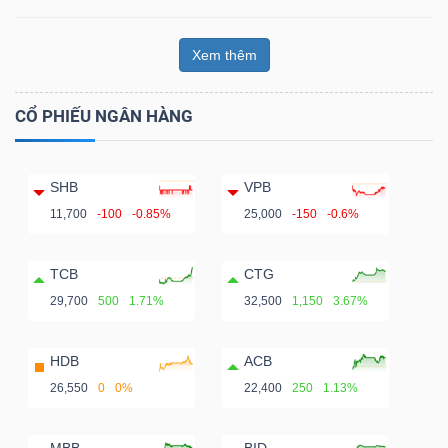
Xem thêm
CỔ PHIẾU NGÂN HÀNG
SHB
VPB
11,700
-100
-0.85%
25,000
-150
-0.6%
TCB
CTG
29,700
500
1.71%
32,500
1,150
3.67%
HDB
ACB
26,550
0
0%
22,400
250
1.13%
MBB
BID