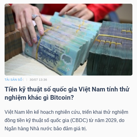
Công
cụ
đầu
tư
TÀI SẢN SỐ
30/07 13:36
Tiền kỹ thuật số quốc gia Việt Nam tính thử
nghiệm khác gì Bitcoin?
Truyền
thông
Việt Nam lên kế hoạch nghiên cứu, triển khai thử nghiệm
tài
đồng tiền kỹ thuật số quốc gia (CBDC) từ năm 2029, do
chính
Ngân hàng Nhà nước bảo đảm giá trị.