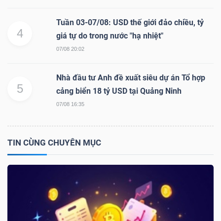
Bài
Tuần 03-07/08: USD thế giới đảo chiều, tỷ
4
viết
giá tự do trong nước "hạ nhiệt"
của
07/08 20:02
tác
giả
Nhà đầu tư Anh đề xuất siêu dự án Tổ hợp
(-)
5
cảng biển 18 tỷ USD tại Quảng Ninh
07/08 16:35
Báo
cáo
TIN CÙNG CHUYÊN MỤC
phân
tích
(-)
Thuật