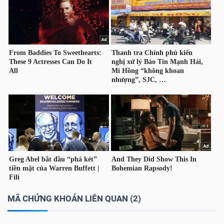
DỊCH
VỤ
TRUYỀN
THÔNG
TIỆN
ÍCH
BẤT
ĐỘNG
MÃ CHỨNG KHOÁN LIÊN QUAN (2)
SẢN