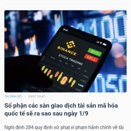
Dữ
liệu
tài
chính
TÀI SẢN SỐ
24/07 16:47
Số phận các sàn giao dịch tài sản mã hóa
quốc tế sẽ ra sao sau ngày 1/9
Nghị định 284 quy định xử phạt vi phạm hành chính về tài