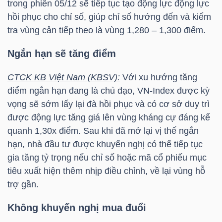
trong phiên 05/12 sẽ tiếp tục tạo động lực động lực
hồi phục cho chỉ số, giúp chỉ số hướng đến và kiểm
tra vùng cản tiếp theo là vùng 1,280 – 1,300 điểm.
TRÁI
Ngắn hạn sẽ tăng điểm
PHIẾU
CTCK KB Việt Nam (KBSV):
Với xu hướng tăng
điểm ngắn hạn đang là chủ đạo,
VN-Index
được kỳ
CÔNG
vọng sẽ sớm lấy lại đà hồi phục và có cơ sở duy trì
CỤ
được động lực tăng giá lên vùng kháng cự đáng kể
ĐẦU
quanh 1,30x điểm. Sau khi đã mở lại vị thế ngắn
TƯ
hạn, nhà đầu tư được khuyến nghị có thể tiếp tục
gia tăng tỷ trọng nếu chỉ số hoặc mã cổ phiếu mục
tiêu xuất hiện thêm nhịp điều chỉnh, về lại vùng hỗ
trợ gần.
TRUY
XUẤT
Không khuyến nghị mua đuổi
DỮ