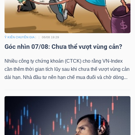
ngữ
(-)
Dịch
vụ
Ý KIẾN CHUYÊN GIA
06/08 19:29
(-)
Góc nhìn 07/08: Chưa thể vượt vùng cản?
Nhiều công ty chứng khoán (CTCK) cho rằng VN-Index
cần thêm thời gian tích lũy sau khi chưa thể vượt vùng cản
Đào
dài hạn. Nhà đầu tư nên hạn chế mua đuổi và chờ dòng...
tạo
Sách
tài
chính