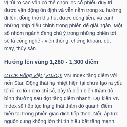
vị rủi ro cao vẫn có thể chọn lọc cổ phiếu duy trì
được vận động ổn định và vẫn nằm trong xu hướng
đi lên, đồng thời thu hút được dòng tiền, và canh
NGÀNH
những nhịp điều chỉnh trong phiên để giải ngân. Một
số nhóm ngành đáng chú ý trong những phiên tới
sẽ là công nghệ - viễn thông, chứng khoán, dệt
DOANH
may, thủy sản.
NGHIỆP
Hướng lên vùng 1,280 - 1,300 điểm
CTCK Rồng Việt (VDSC):
VN-Index
tăng điểm với
CỔ
nến Star. Động thái hạ nhiệt hiện tại chưa tạo ra yếu
PHIẾU
tố rủi ro lớn cho chỉ số, đây là diễn biến thăm dò
bình thường sau đợt tăng điểm nhanh. Dự kiến
VN-
Index
sẽ tiếp tục trạng thái thăm dò quanh điểm
hiện tại trong phiên giao dịch tiếp theo. Nếu áp lực
PHÁI
nguồn cung không lớn thì tín hiệu bật tăng mạnh
SINH