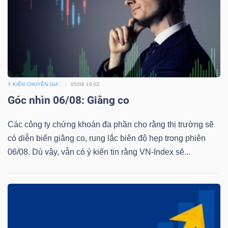
Công
cụ
Ý KIẾN CHUYÊN GIA
05/08 19:02
đầu
Góc nhìn 06/08: Giằng co
tư
Các công ty chứng khoán đa phần cho rằng thị trường sẽ
có diễn biến giằng co, rung lắc biên độ hẹp trong phiên
06/08. Dù vậy, vẫn có ý kiến tin rằng VN-Index sẽ...
Truyền
thông
tài
chính