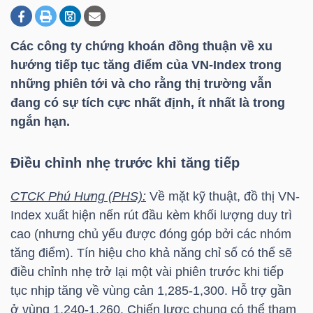
Các công ty chứng khoán đồng thuận về xu
DOANH
hướng tiếp tục tăng điểm của
VN-Index
trong
NGHIỆP
những phiên tới và cho rằng thị trường vẫn
đang có sự tích cực nhất định, ít nhất là trong
ngắn hạn.
BẤT
ĐỘNG
Điều chỉnh nhẹ trước khi tăng tiếp
SẢN
CTCK Phú Hưng (PHS):
Về mặt kỹ thuật, đồ thị
VN-
Index
xuất hiện nến rút đầu kèm khối lượng duy trì
cao (nhưng chủ yếu được đóng góp bởi các nhóm
TÀI
tăng điểm). Tín hiệu cho khả năng chỉ số có thể sẽ
CHÍNH
điều chỉnh nhẹ trở lại một vài phiên trước khi tiếp
tục nhịp tăng về vùng cản 1,285-1,300. Hỗ trợ gần
ở vùng 1,240-1,260. Chiến lược chung có thể tham