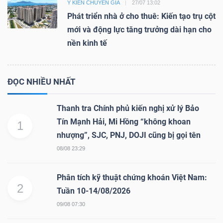
Ý KIẾN CHUYÊN GIA
27/07 13:02
Phát triển nhà ở cho thuê: Kiến tạo trụ cột
mới và động lực tăng trưởng dài hạn cho
nền kinh tế
ĐỌC NHIỀU NHẤT
Thanh tra Chính phủ kiến nghị xử lý Bảo
Tín Mạnh Hải, Mi Hồng “không khoan
1
nhượng”, SJC, PNJ, DOJI cũng bị gọi tên
08/08 23:29
Phân tích kỹ thuật chứng khoán Việt Nam:
2
Tuần 10-14/08/2026
09/08 07:30