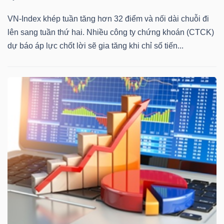
Mã
VN-Index khép tuần tăng hơn 32 điểm và nối dài chuỗi đi
chứng
lên sang tuần thứ hai. Nhiều công ty chứng khoán (CTCK)
khoán
dự báo áp lực chốt lời sẽ gia tăng khi chỉ số tiến...
(-)
Tất cả
Cổ phiếu
Chỉ số
Chứng chỉ quỹ
Chứng 
Lãnh
đạo
(-)
Tất cả
Người nội bộ
Người liên quan
Cổ đông lớn
Tin
tức
(-)