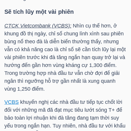
Sẽ tích lũy một vài phiên
TÀI
CHÍNH
CTCK Vietcombank (VCBS):
Nhìn cụ thể hơn, ở
CÁ
khung đồ thị ngày, chỉ số chung lình xình sau phiên
NHÂN
bùng nổ theo đà là diễn biến thường thấy, nhưng
vẫn có khả năng cao là chỉ số sẽ cần tích lũy lại một
vài phiên trước khi đà tăng ngắn hạn quay trở lại và
hướng đến gần hơn vùng kháng cự 1,300 điểm.
PHÂN
Trong trường hợp nhà đầu tư vẫn chờ đợi để giải
TÍCH
ngân thì ngưỡng hỗ trợ gần nhất là xung quanh
VIETSTOCKFINANCE
vùng 1,250 điểm.
VCBS
khuyến nghị các nhà đầu tư tiếp tục chốt lời
đối với những mã đã đạt mục tiêu lướt sóng T+ để
VĨ
bảo toàn lợi nhuận khi đà tăng đang tạm thời suy
MÔ
yếu trong ngắn hạn. Tuy nhiên, nhà đầu tư với khẩu