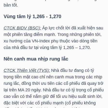
NGUYÊN
bản tốt.
VẬT
Vùng tâm lý 1,265 - 1,270
LIỆU
CTCK BIDV (BSC):
Áp lực chốt lời đã xuất hiện sau
một phiên tăng điểm mạnh. Trong những phiên tới,
xu hướng của
VN-Index
phụ thuộc vào dòng tiền
CÔNG
của nhà đầu tư tại vùng tâm lý 1,265 – 1,270.
NGHIỆP
Nên canh mua nhịp rung lắc
CTCK Thiên Việt (TVS):
Nhà đầu tư đang có tỷ
trọng tiền mặt cao chỉ nên canh mua trong các nhịp
rung lắc, đồng thời ưu tiên các cổ phiếu đã quay trở
TIÊU
lại trên MA 20 ngày. Nhà đầu tư có tỷ trọng cổ phiếu
DÙNG
cao vẫn có thể nắm giữ để tối ưu hiệu suất sinh lời,
KHÔNG
đặc biệt với các cổ phiếu mạnh (cổ phiếu không
THIẾT