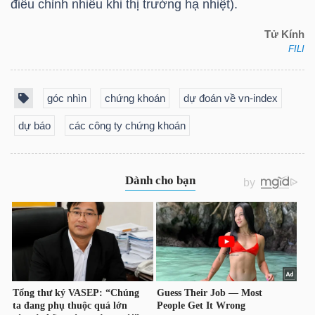
điều chỉnh nhiều khi thị trường hạ nhiệt).
YẾU
Tử Kính
FILI
TIÊU
góc nhìn
chứng khoán
dự đoán về vn-index
DÙNG
dự báo
các công ty chứng khoán
THIẾT
YẾU
CHĂM
SÓC
SỨC
KHỎE