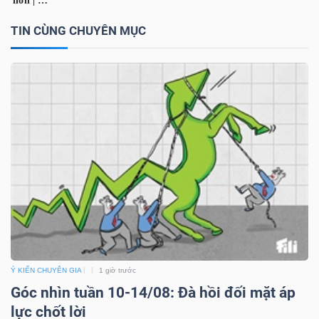
DỊCH
VỤ
TIN CÙNG CHUYÊN MỤC
TRUYỀN
THÔNG
TIỆN
ÍCH
BẤT
Ý KIẾN CHUYÊN GIA
1 giờ trước
ĐỘNG
Góc nhìn tuần 10-14/08: Đà hồi đối mặt áp
SẢN
lực chốt lời