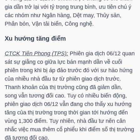
HÀNG
gia dần trở lại với tỷ trọng trung bình, ưu tiên chú ý
HÓA
các nhóm như Ngân hàng, Dệt may, Thủy sản,
Phân bón, Vận tải biển, Công nghệ.
Xu hướng tăng điểm
KINH
TẾ
CTCK Tiên Phong (TPS):
Phiên gia dịch 06/12 quan
sát sự giằng co giữa lực bán mạnh dần về cuối
phiên trong khi bị áp đảo trước đó với sư hào hứng
của nhiều nhà đầu tư từ phiên giao dịch trước.
THẾ
Thanh khoản của thị trường cũng đã giảm dần,
GIỚI
song vẫn tương đối cao. Tuy có nhiều biến động,
phiên giao dịch 06/12 vẫn đang cho thấy xu hướng
tăng của thị trường trong thời gian tới hướng đến
ĐÔNG
vùng 1,300 điểm. Tuy nhiên, nhà đầu tư nên cân
DƯƠNG
nhắc việc mua thêm cổ phiếu khi điểm số thị trường
đã tương đối cao.