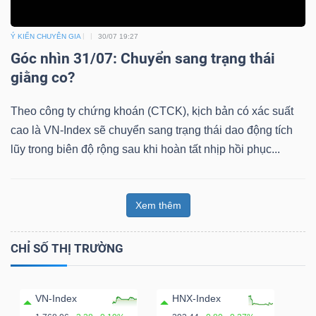
Ý KIẾN CHUYÊN GIA
30/07 19:27
Góc nhìn 31/07: Chuyển sang trạng thái
giằng co?
Theo công ty chứng khoán (CTCK), kịch bản có xác suất
cao là VN-Index sẽ chuyển sang trạng thái dao động tích
lũy trong biên độ rộng sau khi hoàn tất nhịp hồi phục...
Xem thêm
CHỈ SỐ THỊ TRƯỜNG
VN-Index
HNX-Index