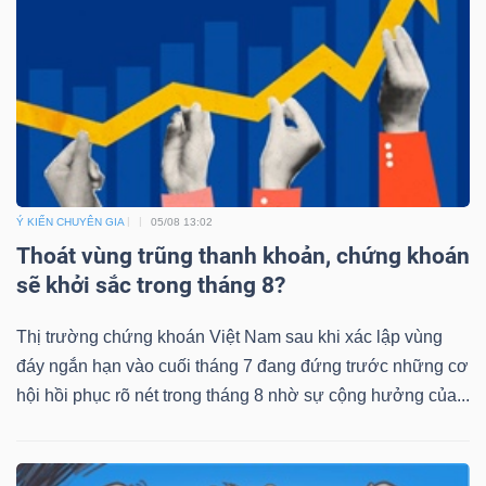
Dữ
liệu
tài
chính
Ý KIẾN CHUYÊN GIA
05/08 13:02
Thoát vùng trũng thanh khoản, chứng khoán
sẽ khởi sắc trong tháng 8?
Thị trường chứng khoán Việt Nam sau khi xác lập vùng
đáy ngắn hạn vào cuối tháng 7 đang đứng trước những cơ
hội hồi phục rõ nét trong tháng 8 nhờ sự cộng hưởng của...