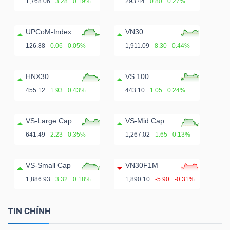
1,768.06
3.28
0.19%
293.44
0.80
0.27%
UPCoM-Index
VN30
126.88
0.06
0.05%
1,911.09
8.30
0.44%
HNX30
VS 100
455.12
1.93
0.43%
443.10
1.05
0.24%
VS-Large Cap
VS-Mid Cap
641.49
2.23
0.35%
1,267.02
1.65
0.13%
VS-Small Cap
VN30F1M
1,886.93
3.32
0.18%
1,890.10
-5.90
-0.31%
TIN CHÍNH