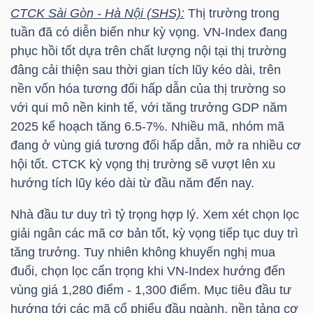
LIỆU
CTCK Sài Gòn - Hà Nội (SHS):
Thị trường trong
tuần đã có diễn biến như kỳ vọng.
VN-Index
đang
Ngành
phục hồi tốt dựa trên chất lượng nội tại thị trường
(-)
đâng cải thiện sau thời gian tích lũy kéo dài, trên
nền vốn hóa tương đối hấp dẫn của thị trường so
VS-
với qui mô nền kinh tế, với tăng trưởng GDP năm
SECTOR
2025 kế hoạch tăng 6.5-7%. Nhiều mã, nhóm mã
đang ở vùng giá tương đối hấp dẫn, mở ra nhiều cơ
hội tốt. CTCK kỳ vọng thị trường sẽ vượt lên xu
hướng tích lũy kéo dài từ đầu năm đến nay.
Nhà đầu tư duy trì tỷ trọng hợp lý. Xem xét chọn lọc
NĂNG
giải ngân các mã cơ bản tốt, kỳ vọng tiếp tục duy trì
LƯỢNG
tăng trưởng. Tuy nhiên không khuyến nghị mua
đuổi, chọn lọc cẩn trọng khi
VN-Index
hướng đến
vùng giá 1,280 điểm - 1,300 điểm. Mục tiêu đầu tư
hướng tới các mã cổ phiếu đầu ngành, nền tảng cơ