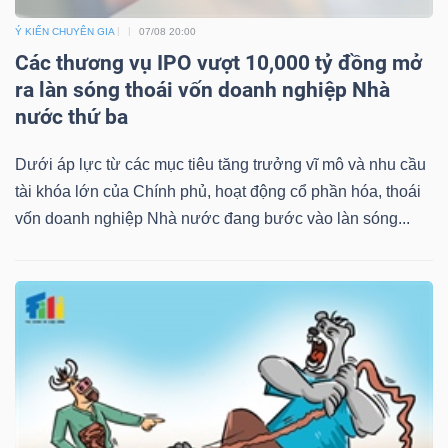
Ý KIẾN CHUYÊN GIA
07/08 20:00
Bài
Các thương vụ IPO vượt 10,000 tỷ đồng mở
viết
ra làn sóng thoái vốn doanh nghiệp Nhà
của
nước thứ ba
tác
giả
Dưới áp lực từ các mục tiêu tăng trưởng vĩ mô và nhu cầu
(-)
tài khóa lớn của Chính phủ, hoạt động cổ phần hóa, thoái
vốn doanh nghiệp Nhà nước đang bước vào làn sóng...
Báo
cáo
phân
tích
(-)
Thuật