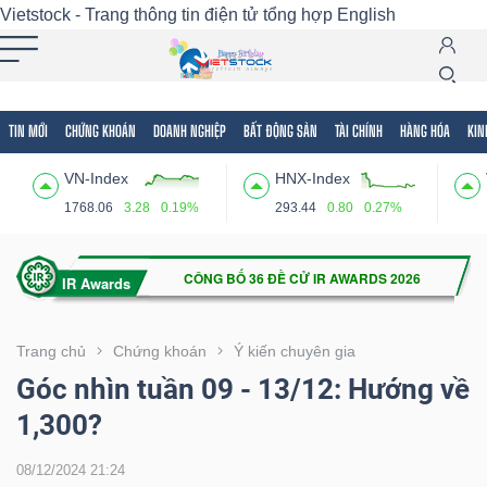
Vietstock - Trang thông tin điện tử tổng hợp
English
TIN MỚI
CHỨNG KHOÁN
DOANH NGHIỆP
BẤT ĐỘNG SẢN
TÀI CHÍNH
HÀNG HÓA
KIN
Tất cả
Tính năng
Ngành
Mã chứng khoán
Lãnh
VN-Index
HNX-Index
Tính
1768.06
3.28
0.19%
293.44
0.80
0.27%
năng
(-)
VIETSTOCK
Trang chủ
Chứng khoán
Ý kiến chuyên gia
Góc nhìn tuần 09 - 13/12: Hướng về
1,300?
CHỨNG
KHOÁN
08/12/2024 21:24