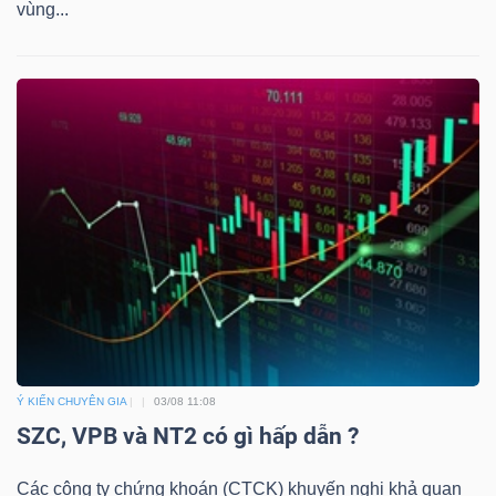
vùng...
Ý KIẾN CHUYÊN GIA
03/08 11:08
SZC, VPB và NT2 có gì hấp dẫn ?
Các công ty chứng khoán (CTCK) khuyến nghị khả quan