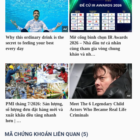
Bài
viết
của
tác
giả
(-)
Báo
cáo
phân
tích
(-)
Thuật
MÃ CHỨNG KHOÁN LIÊN QUAN (5)