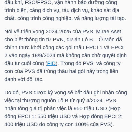
dầu khí, FSO/FPSO, vận hành bảo dưỡng công
LIỆU
trình biển, cảng dịch vụ, tàu dịch vụ, khảo sát địa
chất, công trình công nghiệp, và năng lượng tái tạo.
Ngành
(-)
Nói về triển vọng 2024-2025 của
PVS
, Mirae Aset
cho biết thông tin từ PVN, dự án Lô B – Ô Môn đã
VS-
chính thức khởi công các gói thầu EPCI 1 và EPCI
SECTOR
2 vào ngày 18/9/2024 mà không cần chờ quyết định
đầu tư cuối cùng (
FID
). Trong đó
PVS
và công ty
con của
PVS
đã trúng thầu hai gói này trong liên
danh với đối tác.
Do đó,
PVS
được kỳ vọng sẽ bắt đầu ghi nhận công
NĂNG
việc tại thượng nguồn Lô B từ quý 4/2024.
PVS
LƯỢNG
nhận tổng giá trị phần việc là 950
triệu USD
(Hợp
đồng EPCI 1: 550
triệu USD
và Hợp đồng EPCI 2:
400
triệu USD
do công ty con 100% của
PVS
).