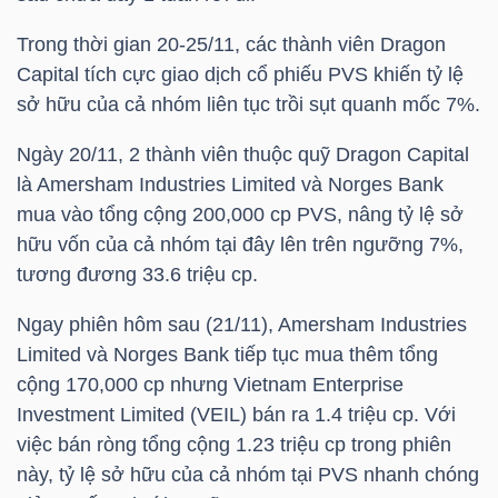
Trong thời gian 20-25/11, các thành viên Dragon
TÀI
Capital tích cực giao dịch cổ phiếu
PVS
khiến tỷ lệ
CHÍNH
sở hữu của cả nhóm liên tục trồi sụt quanh mốc 7%.
CÁ
NHÂN
Ngày 20/11, 2 thành viên thuộc quỹ Dragon Capital
là Amersham Industries Limited và Norges Bank
mua vào tổng cộng 200,000 cp
PVS
, nâng tỷ lệ sở
hữu vốn của cả nhóm tại đây lên trên ngưỡng 7%,
PHÂN
tương đương 33.6 triệu cp.
TÍCH
VIETSTOCKFINANCE
Ngay phiên hôm sau (21/11), Amersham Industries
Limited và Norges Bank tiếp tục mua thêm tổng
cộng 170,000 cp nhưng Vietnam Enterprise
Investment Limited (VEIL) bán ra 1.4 triệu cp. Với
việc bán ròng tổng cộng 1.23 triệu cp trong phiên
VĨ
này, tỷ lệ sở hữu của cả nhóm tại
PVS
nhanh chóng
MÔ