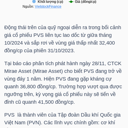
TRÁI
Động thái trên của quỹ ngoại diễn ra trong bối cảnh
PHIẾU
giá cổ phiếu
PVS
liên tục lao dốc từ giữa tháng
10/2024 và sắp rơi về vùng giá thấp nhất 32,400
đồng/cp của phiên 31/10/2023.
CÔNG
Tại báo cáo phân tích phát hành ngày 28/11, CTCK
CỤ
Mirae Asset (Mirae Asset) cho biết
PVS
đang trở về
ĐẦU
vùng đáy 1 năm. Hiện
PVS
đang gặp kháng cự
TƯ
quanh 36,800 đồng/cp. Trường hợp vượt qua được
ngưỡng trên, kỳ vọng giá cổ phiếu này sẽ tiến về
đỉnh cũ quanh 41,500 đồng/cp.
TRUY
PVS
là thành viên của Tập đoàn Dầu khí Quốc gia
XUẤT
Việt Nam (PVN). Các lĩnh vực chính gồm: cơ khí
DỮ