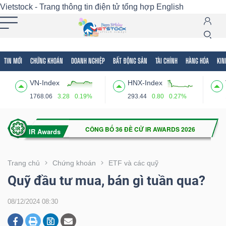
Vietstock - Trang thông tin điện tử tổng hợp
English
TIN MỚI
CHỨNG KHOÁN
DOANH NGHIỆP
BẤT ĐỘNG SẢN
TÀI CHÍNH
HÀNG HÓA
KIN
Tất cả
Tính năng
Ngành
Mã chứng khoán
Lãnh
VN-Index
HNX-Index
Tính
1768.06
3.28
0.19%
293.44
0.80
0.27%
năng
(-)
VIETSTOCK
Trang chủ
Chứng khoán
ETF và các quỹ
Quỹ đầu tư mua, bán gì tuần qua?
CHỨNG
08/12/2024 08:30
KHOÁN