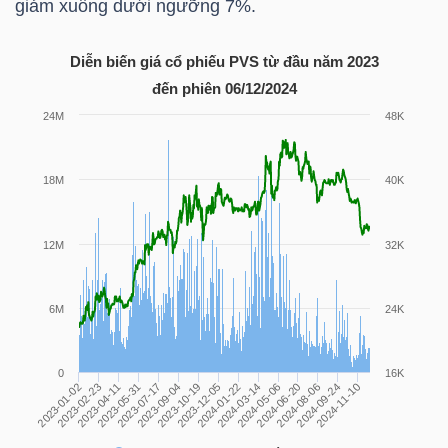
giảm xuống dưới ngưỡng 7%.
Diễn biến giá cổ phiếu PVS từ đầu năm 2023
NGÀNH
đến phiên 06/12/2024
DOANH
NGHIỆP
CỔ
PHIẾU
PHÁI
SINH