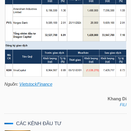
TÀI
CHÍNH
CÔNG
NGHỆ
Nguồn:
VietstockFinance
THÔNG
TIN
Khang Di
FILI
CÁC KÊNH ĐẦU TƯ