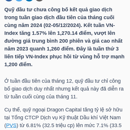
Quỹ đầu tư chưa công bố kết quả giao dịch
trong tuần giao dịch đầu tiên của tháng cuối
DOANH
cùng năm 2024 (02-05/12/2024). Kết tuần
VN-
NGHIỆP
Index
tăng 1.57% lên 1,270.14 điểm, vượt lên
đường giá trung bình 200 phiên và giá cao nhất
năm 2023 quanh 1,260 điểm. Đây là tuần thứ 3
BẤT
liên tiếp
VN-Index
phục hồi từ vùng hỗ trợ mạnh
ĐỘNG
1,200 điểm.
SẢN
Ở tuần đầu tiên của tháng 12, quỹ đầu tư chỉ công
bố giao dịch duy nhất nhưng kết quả này đã diễn ra
từ tuần cuối cùng của tháng 11.
TÀI
CHÍNH
Cụ thể, quỹ ngoại Dragon Capital tăng tỷ lệ sở hữu
tại Tổng CTCP Dịch vụ Kỹ thuật Dầu khí Việt Nam
(
PVS
) từ 6.81% (32.5 triệu cp) lên mức 7.1% (33.5