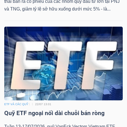
thái bán ra cổ phiếu của các nhóm quỹ đầu tư lớn tại PNJ
và TNG, giảm tỷ lệ sở hữu xuống dưới mức 5% - là...
ETF VÀ CÁC QUỸ
22/07 13:01
Quỹ ETF ngoại nối dài chuỗi bán ròng
Tuần 13-17/07/2026, quỹ VanEck Vectors Vietnam ETF