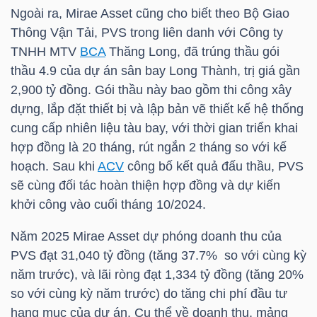
NGUYÊN
Ngoài ra, Mirae Asset cũng cho biết theo Bộ Giao
Thông Vận Tải,
PVS
trong liên danh với Công ty
VẬT
TNHH MTV
BCA
Thăng Long, đã trúng thầu gói
LIỆU
thầu 4.9 của dự án sân bay Long Thành, trị giá gần
2,900 tỷ đồng. Gói thầu này bao gồm thi công xây
dựng, lắp đặt thiết bị và lập bản vẽ thiết kế hệ thống
cung cấp nhiên liệu tàu bay, với thời gian triển khai
CÔNG
hợp đồng là 20 tháng, rút ngắn 2 tháng so với kế
NGHIỆP
hoạch. Sau khi
ACV
công bố kết quả đấu thầu,
PVS
sẽ cùng đối tác hoàn thiện hợp đồng và dự kiến
khởi công vào cuối tháng 10/2024.
Năm 2025 Mirae Asset dự phóng doanh thu của
TIÊU
PVS
đạt 31,040 tỷ đồng (tăng 37.7% so với cùng kỳ
DÙNG
năm trước), và lãi ròng đạt 1,334 tỷ đồng (tăng 20%
KHÔNG
so với cùng kỳ năm trước) do tăng chi phí đầu tư
THIẾT
hạng mục của dự án. Cụ thể về doanh thu, mảng