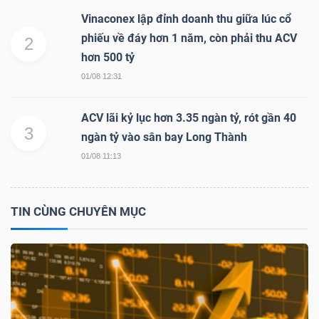
Vinaconex lập đỉnh doanh thu giữa lúc cổ
phiếu về đáy hơn 1 năm, còn phải thu ACV
2
hơn 500 tỷ
01/08 12:31
Công
cụ
ACV lãi kỷ lục hơn 3.35 ngàn tỷ, rót gần 40
đầu
3
ngàn tỷ vào sân bay Long Thành
tư
01/08 11:13
TIN CÙNG CHUYÊN MỤC
Truyền
thông
tài
chính