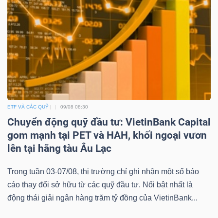
Dữ
liệu
tài
chính
ETF VÀ CÁC QUỸ
09/08 08:30
Chuyển động quỹ đầu tư: VietinBank Capital
gom mạnh tại PET và HAH, khối ngoại vươn
lên tại hãng tàu Âu Lạc
Trong tuần 03-07/08, thị trường chỉ ghi nhận một số báo
cáo thay đổi sở hữu từ các quỹ đầu tư. Nổi bật nhất là
động thái giải ngân hàng trăm tỷ đồng của VietinBank...