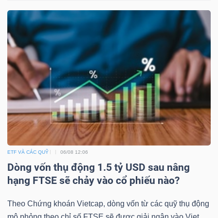
ETF VÀ CÁC QUỸ
06/08 12:06
Dòng vốn thụ động 1.5 tỷ USD sau nâng
hạng FTSE sẽ chảy vào cổ phiếu nào?
Theo Chứng khoán Vietcap, dòng vốn từ các quỹ thụ động
mô phỏng theo chỉ số FTSE sẽ được giải ngân vào Viet