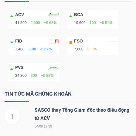
ngữ
(-)
ACV
BCA
41,500
2,600
+6.68%
19,600
100
+0.51%
Dịch
vụ
FID
FSO
(-)
1,400
-100
-6.67%
7,000
0
%
PVS
Đào
34,300
300
+0.88%
tạo
TIN TỨC MÃ CHỨNG KHOÁN
SASCO thay Tổng Giám đốc theo điều động
1
Sách
từ ACV
tài
04/08 12:30
chính