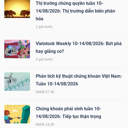
DỊCH
Thị trường chứng quyền tuần 10-
VỤ
14/08/2026: Thị trường diễn biến phân
TRUYỀN
hóa
THÔNG
1 giờ trước
Vietstock Weekly 10-14/08/2026: Bứt phá
hay giằng co?
3 giờ trước
TIỆN
ÍCH
Phân tích kỹ thuật chứng khoán Việt Nam:
Tuần 10-14/08/2026
09/08 07:30
BẤT
Chứng khoán phái sinh tuần 10-
ĐỘNG
14/08/2026: Tiếp tục thận trọng
SẢN
08/08 19:30