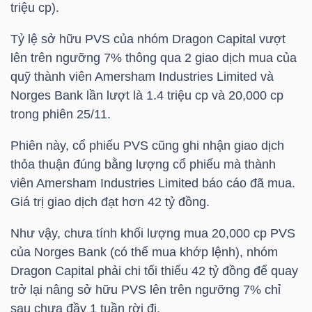
triệu cp).
HÀNG
HÓA
Tỷ lệ sở hữu
PVS
của nhóm Dragon Capital vượt
lên trên ngưỡng 7% thông qua 2 giao dịch mua của
quỹ thành viên Amersham Industries Limited và
KINH
Norges Bank lần lượt là 1.4 triệu cp và 20,000 cp
TẾ
trong phiên 25/11.
Phiên này, cổ phiếu
PVS
cũng ghi nhận giao dịch
thỏa thuận đúng bằng lượng cổ phiếu mà thành
THẾ
viên Amersham Industries Limited báo cáo đã mua.
GIỚI
Giá trị giao dịch đạt hơn 42 tỷ đồng.
Như vậy, chưa tính khối lượng mua 20,000 cp
PVS
của Norges Bank (có thể mua khớp lệnh), nhóm
ĐÔNG
Dragon Capital phải chi tối thiểu 42 tỷ đồng để quay
DƯƠNG
trở lại nâng sở hữu
PVS
lên trên ngưỡng 7% chỉ
sau chưa đầy 1 tuần rời đi.