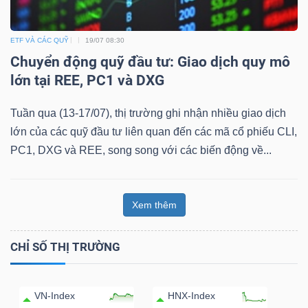
ETF VÀ CÁC QUỸ
19/07 08:30
Chuyển động quỹ đầu tư: Giao dịch quy mô
lớn tại REE, PC1 và DXG
Tuần qua (13-17/07), thị trường ghi nhận nhiều giao dịch
lớn của các quỹ đầu tư liên quan đến các mã cổ phiếu CLI,
PC1, DXG và REE, song song với các biến động về...
Xem thêm
CHỈ SỐ THỊ TRƯỜNG
VN-Index
HNX-Index