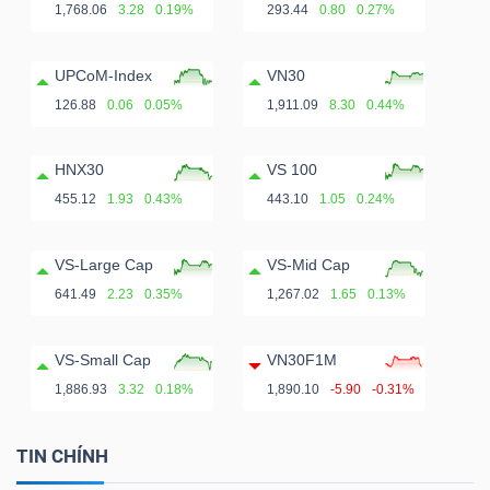
1,768.06
3.28
0.19%
293.44
0.80
0.27%
UPCoM-Index
VN30
126.88
0.06
0.05%
1,911.09
8.30
0.44%
HNX30
VS 100
455.12
1.93
0.43%
443.10
1.05
0.24%
VS-Large Cap
VS-Mid Cap
641.49
2.23
0.35%
1,267.02
1.65
0.13%
VS-Small Cap
VN30F1M
1,886.93
3.32
0.18%
1,890.10
-5.90
-0.31%
TIN CHÍNH