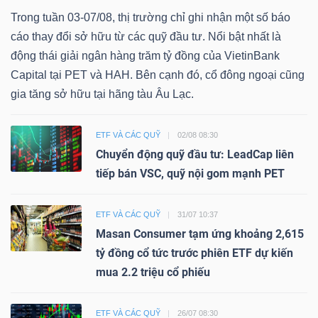
Trong tuần 03-07/08, thị trường chỉ ghi nhận một số báo
cáo thay đổi sở hữu từ các quỹ đầu tư. Nổi bật nhất là
động thái giải ngân hàng trăm tỷ đồng của VietinBank
Capital tại PET và HAH. Bên cạnh đó, cổ đông ngoại cũng
gia tăng sở hữu tại hãng tàu Âu Lạc.
ETF VÀ CÁC QUỸ
02/08 08:30
Chuyển động quỹ đầu tư: LeadCap liên
tiếp bán VSC, quỹ nội gom mạnh PET
ETF VÀ CÁC QUỸ
31/07 10:37
Masan Consumer tạm ứng khoảng 2,615
tỷ đồng cổ tức trước phiên ETF dự kiến
mua 2.2 triệu cổ phiếu
ETF VÀ CÁC QUỸ
26/07 08:30