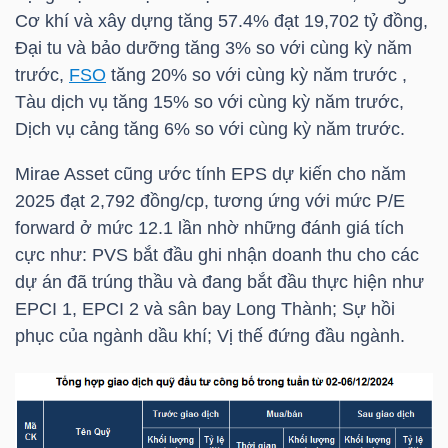
YẾU
Cơ khí và xây dựng tăng 57.4% đạt 19,702 tỷ đồng,
Đại tu và bảo dưỡng tăng 3% so với cùng kỳ năm
trước,
FSO
tăng 20% so với cùng kỳ năm trước ,
Tàu dịch vụ tăng 15% so với cùng kỳ năm trước,
Dịch vụ cảng tăng 6% so với cùng kỳ năm trước.
TIÊU
DÙNG
Mirae Asset cũng ước tính EPS dự kiến cho năm
THIẾT
2025 đạt 2,792 đồng/cp, tương ứng với mức P/E
YẾU
forward ở mức 12.1 lần nhờ những đánh giá tích
cực như:
PVS
bắt đầu ghi nhận doanh thu cho các
dự án đã trúng thầu và đang bắt đầu thực hiện như
EPCI 1, EPCI 2 và sân bay Long Thành; Sự hồi
phục của ngành dầu khí; Vị thế đứng đầu ngành.
CHĂM
SÓC
SỨC
KHỎE