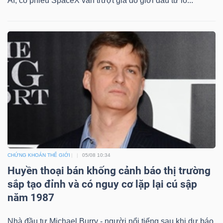
AI, cổ phiếu SpaceX vẫn trượt giá do giới đầu tư lo...
Dữ
liệu
tài
chính
CHỨNG KHOÁN THẾ GIỚI
05/08 10:34
Huyền thoại bán khống cảnh báo thị trường
sắp tạo đỉnh và có nguy cơ lặp lại cú sập
năm 1987
Nhà đầu tư Michael Burry - người nổi tiếng sau khi dự báo