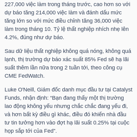
227,000 việc làm trong tháng trước, cao hơn so với
dự báo tăng 214,000 việc làm và đánh dấu mức
TÀI
tăng lớn so với mức điều chỉnh tăng 36,000 việc
CHÍNH
làm trong tháng 10. Tỷ lệ thất nghiệp nhích nhẹ lên
CÁ
4.2%, đúng như dự báo.
NHÂN
Sau dữ liệu thất nghiệp không quá nóng, không quá
lạnh, thị trường dự báo xác suất 85% Fed sẽ hạ lãi
suất thêm lần nữa trong 2 tuần tới, theo công cụ
PHÂN
CME FedWatch.
TÍCH
VIETSTOCKFINANCE
Luke O'Neill, Giám đốc danh mục đầu tư tại Catalyst
Funds, nhận định: “Bạn đang thấy một thị trường
lao động không yếu nhưng chắc chắc đang yếu đi,
và hơn bất kỳ điều gì khác, điều đó khiến nhà đầu
tư tin tưởng hơn vào đợt hạ lãi suất 0.25% tại cuộc
VĨ
họp sắp tới của Fed”.
MÔ