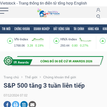
Vietstock - Trang thông tin điện tử tổng hợp
English
TIN MỚI
CHỨNG KHOÁN
DOANH NGHIỆP
BẤT ĐỘNG SẢN
TÀI CHÍNH
HÀNG HÓA
KIN
Tất cả
Tính năng
Ngành
Mã chứng khoán
Lãnh
VN-Index
HNX-Index
Tính
1768.06
3.28
0.19%
293.44
0.80
0.27%
năng
(-)
VIETSTOCK
Trang chủ
Thế giới
Chứng khoán thế giới
S&P 500 tăng 3 tuần liên tiếp
CHỨNG
07/12/2024 07:02
KHOÁN