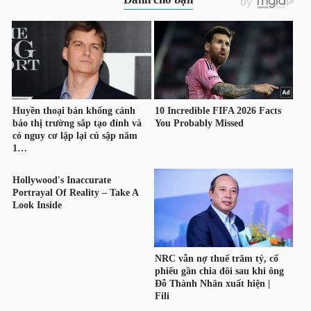
LIỆU
Ngành
(-)
VS-
SECTOR
NĂNG
LƯỢNG