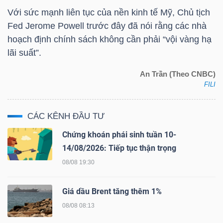
Với sức mạnh liên tục của nền kinh tế Mỹ, Chủ tịch
Fed Jerome Powell trước đây đã nói rằng các nhà
NGÀNH
hoạch định chính sách không cần phải “vội vàng hạ
lãi suất”.
An Trần (Theo CNBC)
DOANH
FILI
NGHIỆP
CÁC KÊNH ĐẦU TƯ
Chứng khoán phái sinh tuần 10-
CỔ
14/08/2026: Tiếp tục thận trọng
PHIẾU
08/08 19:30
Giá dầu Brent tăng thêm 1%
PHÁI
08/08 08:13
SINH