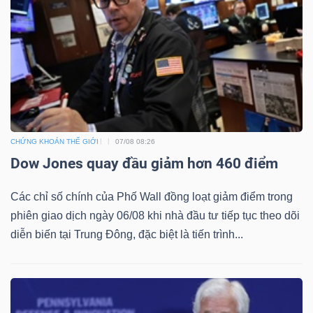
Mã
chứng
khoán
(-)
Tất cả
Cổ phiếu
Chỉ số
Chứng chỉ quỹ
Chứng 
CHỨNG KHOÁN THẾ GIỚI
07/08 08:26
Lãnh
Dow Jones quay đầu giảm hơn 460 điểm
đạo
(-)
Các chỉ số chính của Phố Wall đồng loạt giảm điểm trong
phiên giao dịch ngày 06/08 khi nhà đầu tư tiếp tục theo dõi
Tất cả
Người nội bộ
Người liên quan
Cổ đông lớn
diễn biến tại Trung Đông, đặc biệt là tiến trình...
Tin
tức
(-)