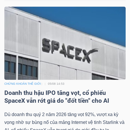
Công
cụ
đầu
tư
CHỨNG KHOÁN THẾ GIỚI
05/08 14:53
Doanh thu hậu IPO tăng vọt, cổ phiếu
Truyền
SpaceX vẫn rớt giá do "đốt tiền" cho AI
thông
tài
Dù doanh thu quý 2 năm 2026 tăng vọt 92%, vượt xa kỳ
chính
vọng nhờ sự bùng nổ của mảng Internet vệ tinh Starlink và