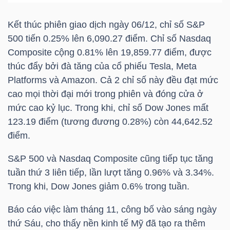
HÀNG
HÓA
Kết thúc phiên giao dịch ngày 06/12, chỉ số S&P
500 tiến 0.25% lên 6,090.27 điểm. Chỉ số Nasdaq
Composite cộng 0.81% lên 19,859.77 điểm, được
thúc đẩy bởi đà tăng của cổ phiếu Tesla, Meta
KINH
Platforms và Amazon. Cả 2 chỉ số này đều đạt mức
TẾ
cao mọi thời đại mới trong phiên và đóng cửa ở
mức cao kỷ lục. Trong khi, chỉ số Dow Jones mất
123.19 điểm (tương đương 0.28%) còn 44,642.52
THẾ
điểm.
GIỚI
S&P 500 và Nasdaq Composite cũng tiếp tục tăng
tuần thứ 3 liên tiếp, lần lượt tăng 0.96% và 3.34%.
Trong khi, Dow Jones giảm 0.6% trong tuần.
ĐÔNG
DƯƠNG
Báo cáo việc làm tháng 11, công bố vào sáng ngày
thứ Sáu, cho thấy nền kinh tế Mỹ đã tạo ra thêm