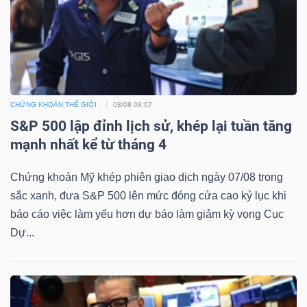
DỊCH
VỤ
TRUYỀN
THÔNG
CHỨNG KHOÁN THẾ GIỚI
08/08 08:07
S&P 500 lập đỉnh lịch sử, khép lại tuần tăng
mạnh nhất kể từ tháng 4
TIỆN
ÍCH
Chứng khoán Mỹ khép phiên giao dịch ngày 07/08 trong
sắc xanh, đưa S&P 500 lên mức đóng cửa cao kỷ lục khi
báo cáo việc làm yếu hơn dự báo làm giảm kỳ vọng Cục
Dự...
BẤT
ĐỘNG
SẢN