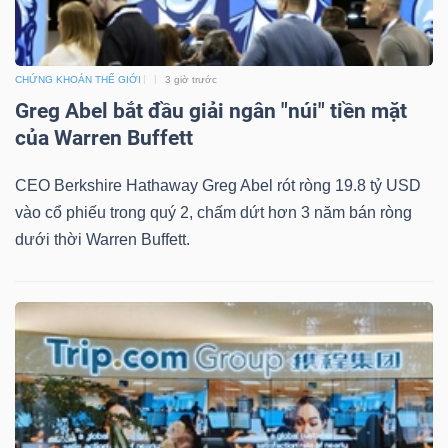
YẾU
CHỨNG KHOÁN THẾ GIỚI
3 giờ trước
Greg Abel bắt đầu giải ngân "núi" tiền mặt
TIÊU
của Warren Buffett
DÙNG
CEO Berkshire Hathaway Greg Abel rót ròng 19.8 tỷ USD
THIẾT
vào cổ phiếu trong quý 2, chấm dứt hơn 3 năm bán ròng
YẾU
dưới thời Warren Buffett.
CHĂM
SÓC
SỨC
KHỎE