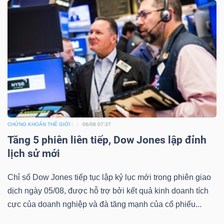
ngữ
(-)
Dịch
vụ
(-)
Đào
CHỨNG KHOÁN THẾ GIỚI
06/08 07:37
tạo
Tăng 5 phiên liên tiếp, Dow Jones lập đỉnh
lịch sử mới
Chỉ số Dow Jones tiếp tục lập kỷ lục mới trong phiên giao
dịch ngày 05/08, được hỗ trợ bởi kết quả kinh doanh tích
Sách
cực của doanh nghiệp và đà tăng mạnh của cổ phiếu...
tài
chính