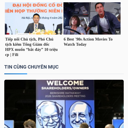
NGUYÊN
VẬT
LIỆU
CÔNG
NGHIỆP
TIN CÙNG CHUYÊN MỤC
TIÊU
DÙNG
KHÔNG
THIẾT