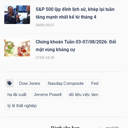
S&P 500 lập đỉnh lịch sử, khép lại tuần
tăng mạnh nhất kể từ tháng 4
TRÁI
08/08 08:07
PHIẾU
Chứng khoán Tuần 03-07/08/2026: Đối
mặt vùng kháng cự
CÔNG
07/08 18:28
CỤ
ĐẦU
TƯ
Dow Jones
Nasdaq Composite
Fed
hạ lãi suất
Jerome Powell
dữ liệu việc làm
tỷ lệ thất nghiệp
TRUY
XUẤT
DỮ