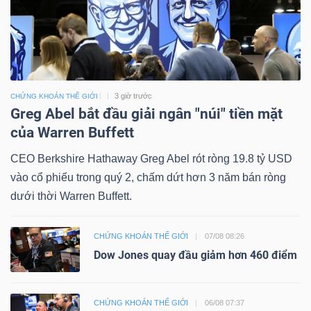
3 giờ trước
CHỨNG KHOÁN THẾ GIỚI
Greg Abel bắt đầu giải ngân "núi" tiền mặt
của Warren Buffett
CEO Berkshire Hathaway Greg Abel rót ròng 19.8 tỷ USD
vào cổ phiếu trong quý 2, chấm dứt hơn 3 năm bán ròng
dưới thời Warren Buffett.
CHỨNG KHOÁN THẾ GIỚI
07/08 08:26
Dow Jones quay đầu giảm hơn 460 điểm
CHỨNG KHOÁN THẾ GIỚI
06/08 07:37