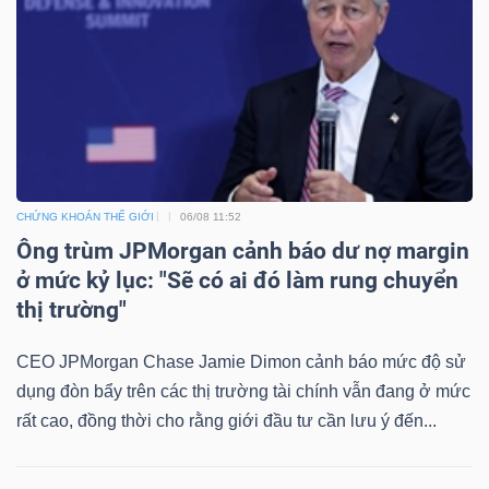
Bài
viết
của
tác
giả
(-)
CHỨNG KHOÁN THẾ GIỚI
06/08 11:52
Ông trùm JPMorgan cảnh báo dư nợ margin
Báo
ở mức kỷ lục: "Sẽ có ai đó làm rung chuyển
cáo
thị trường"
phân
tích
CEO JPMorgan Chase Jamie Dimon cảnh báo mức độ sử
(-)
dụng đòn bẩy trên các thị trường tài chính vẫn đang ở mức
rất cao, đồng thời cho rằng giới đầu tư cần lưu ý đến...
Thuật