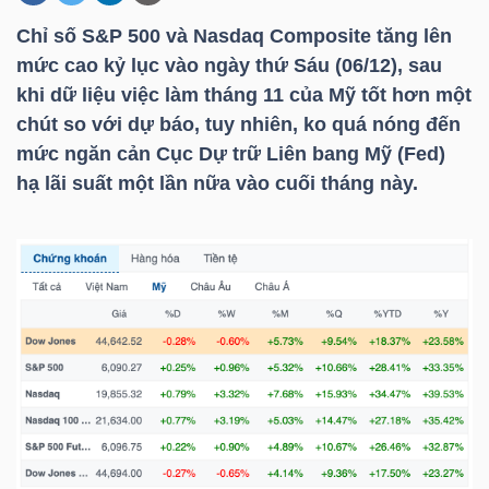
Chỉ số S&P 500 và Nasdaq Composite tăng lên
mức cao kỷ lục vào ngày thứ Sáu (06/12), sau
DOANH
khi dữ liệu việc làm tháng 11 của Mỹ tốt hơn một
NGHIỆP
chút so với dự báo, tuy nhiên, ko quá nóng đến
mức ngăn cản Cục Dự trữ Liên bang Mỹ (Fed)
hạ lãi suất một lần nữa vào cuối tháng này.
BẤT
ĐỘNG
SẢN
TÀI
CHÍNH