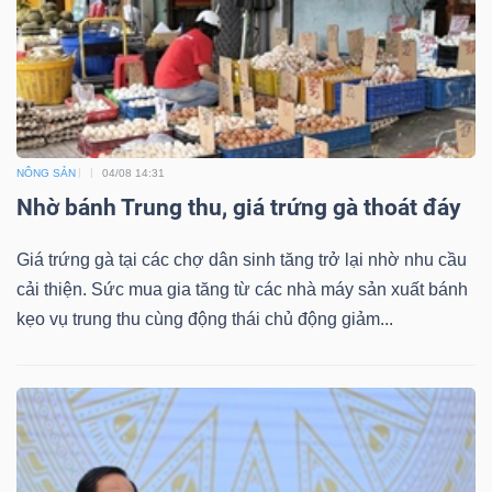
ngữ
(-)
Dịch
vụ
(-)
NÔNG SẢN
04/08 14:31
Nhờ bánh Trung thu, giá trứng gà thoát đáy
Đào
Giá trứng gà tại các chợ dân sinh tăng trở lại nhờ nhu cầu
tạo
cải thiện. Sức mua gia tăng từ các nhà máy sản xuất bánh
kẹo vụ trung thu cùng động thái chủ động giảm...
Sách
tài
chính