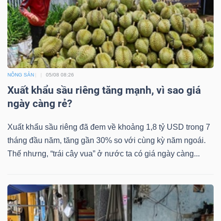
Bài
viết
của
tác
giả
NÔNG SẢN
05/08 08:26
(-)
Xuất khẩu sầu riêng tăng mạnh, vì sao giá
ngày càng rẻ?
Báo
Xuất khẩu sầu riêng đã đem về khoảng 1,8 tỷ USD trong 7
cáo
tháng đầu năm, tăng gần 30% so với cùng kỳ năm ngoái.
phân
Thế nhưng, “trái cây vua” ở nước ta có giá ngày càng...
tích
(-)
Thuật