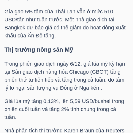
Gía gạo 5% tấm của Thái Lan vẫn ở mức 510
USD/tấn như tuần trước. Một nhà giao dịch tại
NGÀNH
Bangkok dự báo giá có thể giảm do hoạt động xuất
khẩu của Ấn Độ tăng.
Thị trường nông sản Mỹ
DOANH
NGHIỆP
Trong phiên giao dịch ngày 6/12, giá lúa mỳ kỳ hạn
tại Sàn giao dịch hàng hóa Chicago (CBOT) tăng
phiên thứ tư liên tiếp và tăng trong cả tuần, do tâm
CỔ
lý lo ngại sản lượng vụ Đông ở Nga kém.
PHIẾU
Giá lúa mỳ tăng 0,13%, lên 5,59 USD/bushel trong
phiên cuối tuần và tăng 2% tính chung trong cả
tuần.
PHÁI
SINH
Nhà phân tích thị trường Karen Braun của Reuters