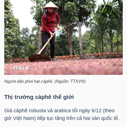
LIỆU
Ngành
(-)
VS-
SECTOR
Người dân phơi hạt càphê. (Nguồn: TTXVN)
NĂNG
Thị trường càphê thế giới
LƯỢNG
Giá càphê robusta và arabica tối ngày 6/12 (theo
giờ Việt Nam) tiếp tục tăng trên cả hai sàn quốc tế.