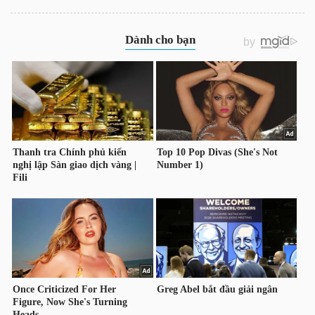
YẾU
TIÊU
DÙNG
THIẾT
YẾU
CHĂM
SÓC
SỨC
KHỎE