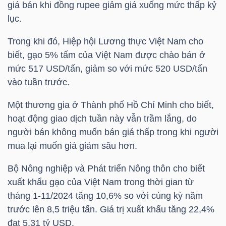
giá bán khi đồng rupee giảm giá xuống mức thấp kỷ
lục.
TÀI
CHÍNH
Trong khi đó, Hiệp hội Lương thực Việt Nam cho
CÁ
biết, gạo 5% tấm của Việt Nam được chào bán ở
NHÂN
mức 517 USD/tấn, giảm so với mức 520 USD/tấn
vào tuần trước.
Một thương gia ở Thành phố Hồ Chí Minh cho biết,
PHÂN
hoạt động giao dịch tuần này vẫn trầm lắng, do
TÍCH
người bán không muốn bán giá thấp trong khi người
VIETSTOCKFINANCE
mua lại muốn giá giảm sâu hơn.
Bộ Nông nghiệp và Phát triển Nông thôn cho biết
xuất khẩu gạo của Việt Nam trong thời gian từ
tháng 1-11/2024 tăng 10,6% so với cùng kỳ năm
VĨ
trước lên 8,5 triệu tấn. Giá trị xuất khẩu tăng 22,4%
MÔ
đạt 5,31
tỷ USD
.