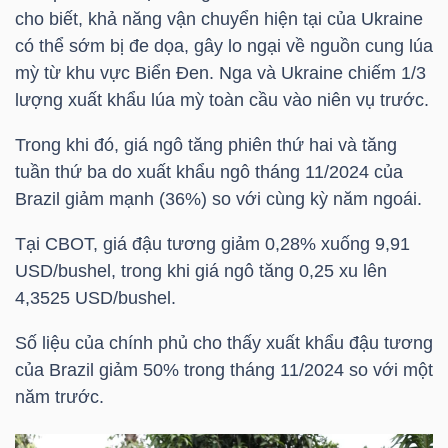
cho biết, khả năng vận chuyển hiện tại của Ukraine
có thể sớm bị đe dọa, gây lo ngại về nguồn cung lúa
mỳ từ khu vực Biển Đen. Nga và Ukraine chiếm 1/3
TRÁI
lượng xuất khẩu lúa mỳ toàn cầu vào niên vụ trước.
PHIẾU
Trong khi đó, giá ngô tăng phiên thứ hai và tăng
tuần thứ ba do xuất khẩu ngô tháng 11/2024 của
Brazil giảm mạnh (36%) so với cùng kỳ năm ngoái.
CÔNG
CỤ
Tại CBOT, giá đậu tương giảm 0,28% xuống 9,9
1
ĐẦU
USD
/bushel, trong khi giá ngô tăng 0,25 xu lên
TƯ
4,3525 USD/bushel.
Số liệu của chính phủ cho thấy xuất khẩu đậu tương
của Brazil giảm 50% trong tháng 11/2024 so với một
TRUY
năm trước.
XUẤT
DỮ