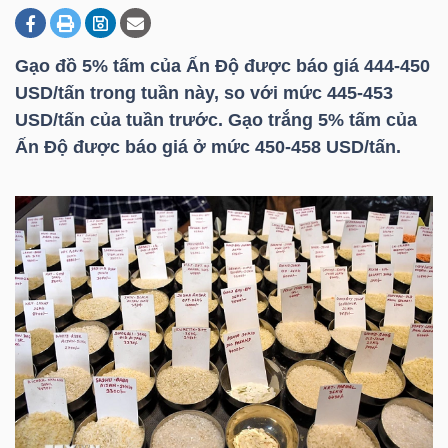
Gạo đồ 5% tấm của Ấn Độ được báo giá 444-450
DOANH
USD/tấn trong tuần này, so với mức 445-453
NGHIỆP
USD/tấn của tuần trước. Gạo trắng 5% tấm của
Ấn Độ được báo giá ở mức 450-458 USD/tấn.
BẤT
ĐỘNG
SẢN
TÀI
CHÍNH