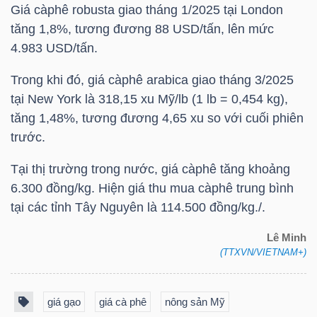
Giá càphê robusta giao tháng 1/2025 tại London
NGUYÊN
tăng 1,8%, tương đương 88 USD/tấn, lên mức
VẬT
4.983 USD/tấn.
LIỆU
Trong khi đó, giá càphê arabica giao tháng 3/2025
tại New York là 318,15 xu Mỹ/lb (1 lb = 0,454 kg),
tăng 1,48%, tương đương 4,65 xu so với cuối phiên
trước.
CÔNG
NGHIỆP
Tại thị trường trong nước, giá càphê tăng khoảng
6.300 đồng/kg. Hiện giá thu mua càphê trung bình
tại các tỉnh Tây Nguyên là 114.500 đồng/kg./.
Lê Minh
TIÊU
(TTXVN/VIETNAM+)
DÙNG
KHÔNG
giá gạo
giá cà phê
nông sản Mỹ
THIẾT