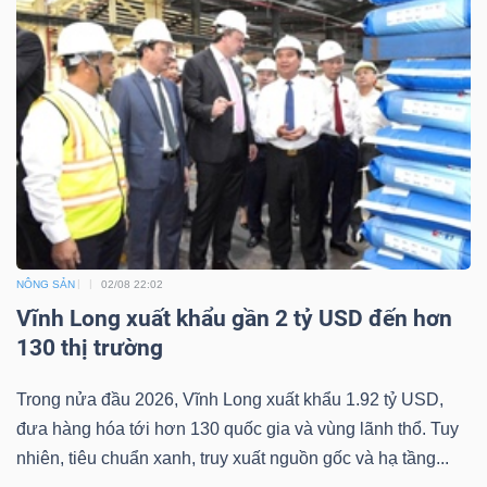
Dữ
liệu
tài
chính
NÔNG SẢN
02/08 22:02
Vĩnh Long xuất khẩu gần 2 tỷ USD đến hơn
130 thị trường
Trong nửa đầu 2026, Vĩnh Long xuất khẩu 1.92 tỷ USD,
đưa hàng hóa tới hơn 130 quốc gia và vùng lãnh thổ. Tuy
nhiên, tiêu chuẩn xanh, truy xuất nguồn gốc và hạ tầng...