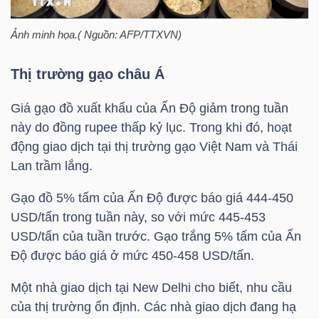
HÀNG
HÓA
Ảnh minh họa.( Nguồn: AFP/TTXVN)
Thị trường gạo châu Á
KINH
Giá gạo đồ xuất khẩu của Ấn Độ giảm trong tuần
TẾ
này do đồng rupee thấp kỷ lục. Trong khi đó, hoạt
động giao dịch tại thị trường gạo Việt Nam và Thái
Lan trầm lắng.
THẾ
Gạo đồ 5% tấm của Ấn Độ được báo giá 444-450
GIỚI
USD/tấn trong tuần này, so với mức 445-453
USD/tấn của tuần trước. Gạo trắng 5% tấm của Ấn
Độ được báo giá ở mức 450-458 USD/tấn.
ĐÔNG
Một nhà giao dịch tại New Delhi cho biết, nhu cầu
DƯƠNG
của thị trường ổn định. Các nhà giao dịch đang hạ