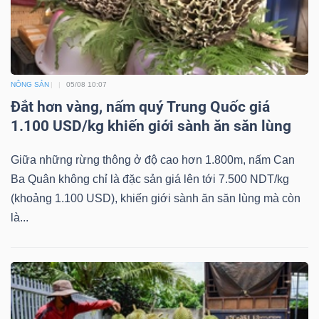
Mã
chứng
khoán
(-)
NÔNG SẢN
05/08 10:07
Đắt hơn vàng, nấm quý Trung Quốc giá
Tất cả
Cổ phiếu
Chỉ số
Chứng chỉ quỹ
Chứng 
1.100 USD/kg khiến giới sành ăn săn lùng
Lãnh
Giữa những rừng thông ở độ cao hơn 1.800m, nấm Can
đạo
Ba Quân không chỉ là đặc sản giá lên tới 7.500 NDT/kg
(-)
(khoảng 1.100 USD), khiến giới sành ăn săn lùng mà còn
là...
Tất cả
Người nội bộ
Người liên quan
Cổ đông lớn
Tin
tức
(-)