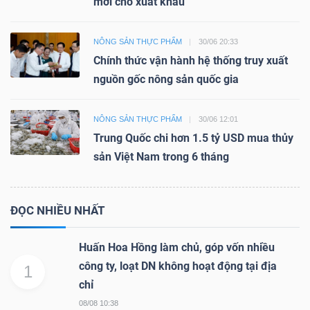
mới cho xuất khẩu
NÔNG SẢN THỰC PHẨM
30/06 20:33
Chính thức vận hành hệ thống truy xuất
nguồn gốc nông sản quốc gia
NÔNG SẢN THỰC PHẨM
30/06 12:01
Trung Quốc chi hơn 1.5 tỷ USD mua thủy
sản Việt Nam trong 6 tháng
ĐỌC NHIỀU NHẤT
Huấn Hoa Hồng làm chủ, góp vốn nhiều
công ty, loạt DN không hoạt động tại địa
1
chỉ
08/08 10:38