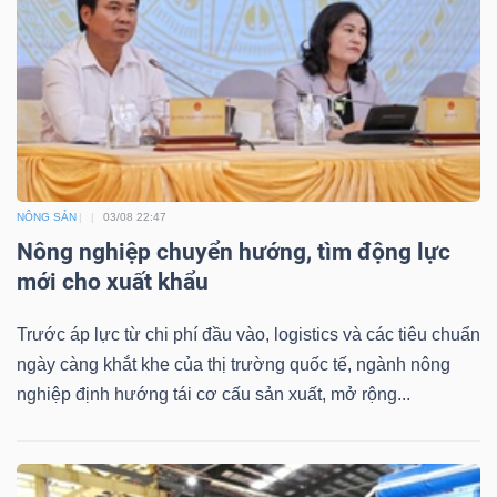
Công
cụ
đầu
NÔNG SẢN
03/08 22:47
tư
Nông nghiệp chuyển hướng, tìm động lực
mới cho xuất khẩu
Trước áp lực từ chi phí đầu vào, logistics và các tiêu chuẩn
ngày càng khắt khe của thị trường quốc tế, ngành nông
Truyền
nghiệp định hướng tái cơ cấu sản xuất, mở rộng...
thông
tài
chính