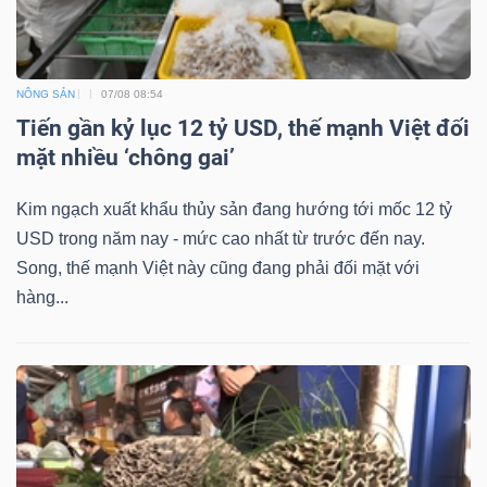
DỊCH
VỤ
TRUYỀN
THÔNG
NÔNG SẢN
07/08 08:54
Tiến gần kỷ lục 12 tỷ USD, thế mạnh Việt đối
mặt nhiều ‘chông gai’
Kim ngạch xuất khẩu thủy sản đang hướng tới mốc 12 tỷ
TIỆN
USD trong năm nay - mức cao nhất từ trước đến nay.
ÍCH
Song, thế mạnh Việt này cũng đang phải đối mặt với
hàng...
BẤT
ĐỘNG
SẢN