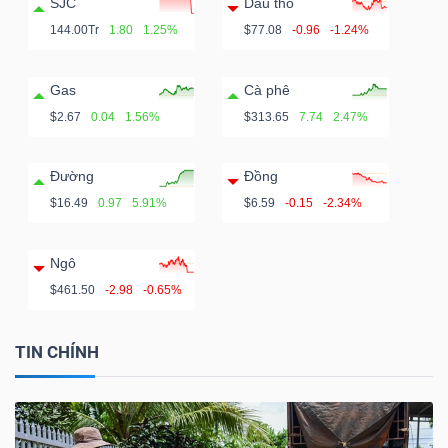
SJC
Dầu thô
144.00Tr
1.80
1.25%
$77.08
-0.96
-1.24%
Gas
Cà phê
$2.67
0.04
1.56%
$313.65
7.74
2.47%
Đường
Đồng
$16.49
0.97
5.91%
$6.59
-0.15
-2.34%
Ngô
$461.50
-2.98
-0.65%
TIN CHÍNH