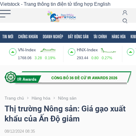
Vietstock - Trang thông tin điện tử tổng hợp
English
TIN MỚI
CHỨNG KHOÁN
DOANH NGHIỆP
BẤT ĐỘNG SẢN
TÀI CHÍNH
HÀNG HÓA
KIN
Tất cả
Tính năng
Ngành
Mã chứng khoán
Lãnh
VN-Index
HNX-Index
Tính
1768.06
3.28
0.19%
293.44
0.80
0.27%
năng
(-)
VIETSTOCK
Trang chủ
Hàng hóa
Nông sản
Thị trường Nông sản: Giá gạo xuất
khẩu của Ấn Độ giảm
CHỨNG
KHOÁN
08/12/2024 08:35