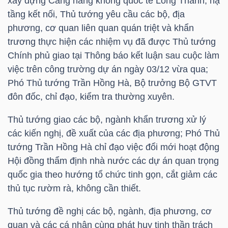
xây dựng Cảng hàng không quốc tế Long Thành, hạ
tầng kết nối, Thủ tướng yêu cầu các bộ, địa
phương, cơ quan liên quan quán triệt và khẩn
trương thực hiện các nhiệm vụ đã được Thủ tướng
TRÁI
Chính phủ giao tại Thông báo kết luận sau cuộc làm
PHIẾU
việc trên công trường dự án ngày 03/12 vừa qua;
Phó Thủ tướng Trần Hồng Hà, Bộ trưởng Bộ GTVT
đôn đốc, chỉ đạo, kiểm tra thường xuyên.
CÔNG
CỤ
Thủ tướng giao các bộ, ngành khẩn trương xử lý
ĐẦU
các kiến nghị, đề xuất của các địa phương; Phó Thủ
TƯ
tướng Trần Hồng Hà chỉ đạo việc đổi mới hoạt động
Hội đồng thẩm định nhà nước các dự án quan trọng
quốc gia theo hướng tổ chức tinh gọn, cắt giảm các
thủ tục rườm rà, không cần thiết.
TRUY
XUẤT
Thủ tướng đề nghị các bộ, ngành, địa phương, cơ
DỮ
quan và các cá nhân cùng phát huy tinh thần trách