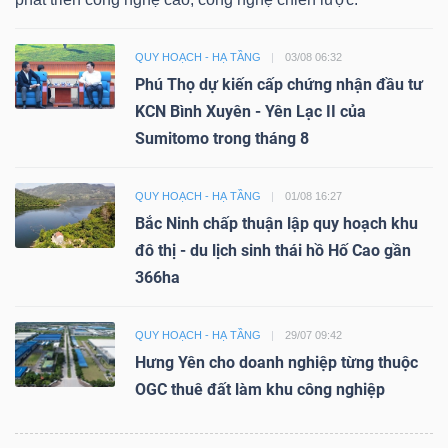
QUY HOẠCH - HẠ TẦNG
03/08 06:32
Phú Thọ dự kiến cấp chứng nhận đầu tư
KCN Bình Xuyên - Yên Lạc II của
Sumitomo trong tháng 8
QUY HOẠCH - HẠ TẦNG
01/08 16:27
Bắc Ninh chấp thuận lập quy hoạch khu
đô thị - du lịch sinh thái hồ Hố Cao gần
366ha
QUY HOẠCH - HẠ TẦNG
29/07 09:42
Hưng Yên cho doanh nghiệp từng thuộc
OGC thuê đất làm khu công nghiệp