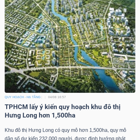
DỊCH
VỤ
TRUYỀN
THÔNG
TIỆN
ÍCH
QUY HOẠCH - HẠ TẦNG
04/08 16:57
TPHCM lấy ý kiến quy hoạch khu đô thị
BẤT
Hưng Long hơn 1,500ha
ĐỘNG
Khu đô thị Hưng Long có quy mô hơn 1,500ha, quy mô
SẢN
dân số dự kiến 232,000 người, được định hướng phát