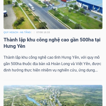
TÀI
CHÍNH
QUY HOẠCH - HẠ TẦNG
07/08 16:33
Thành lập khu công nghệ cao gần 500ha tại
Hưng Yên
Thành lập khu công nghệ cao tỉnh Hưng Yên, với quy mô
CÔNG
gần 500ha thuộc địa bàn xã Hoàn Long và Việt Yên, được
NGHỆ
định hướng thực hiện nhiệm vụ nghiên cứu, ứng dụng...
THÔNG
TIN