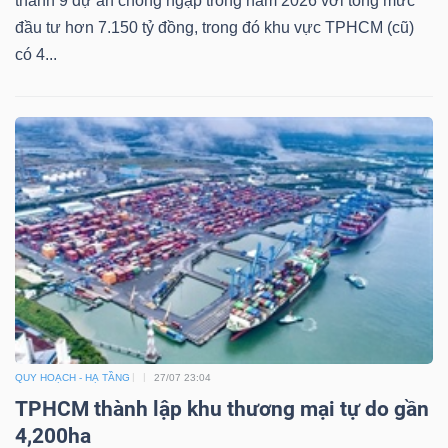
thành 9 dự án chống ngập trong năm 2026 với tổng mức
đầu tư hơn 7.150 tỷ đồng, trong đó khu vực TPHCM (cũ)
có 4...
QUY HOẠCH - HẠ TẦNG
27/07 23:04
TPHCM thành lập khu thương mại tự do gần
4,200ha