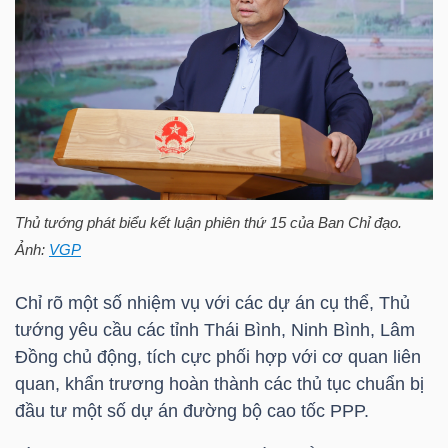
TÀI
CHÍNH
CÁ
NHÂN
T
hủ tướng phát biểu kết luận phiên thứ 15 của Ban Chỉ đạo.
PHÂN
Ảnh:
VGP
TÍCH
VIETSTOCKFINANCE
Chỉ rõ một số nhiệm vụ với các dự án cụ thể, Thủ
tướng yêu cầu các tỉnh Thái Bình, Ninh Bình, Lâm
Đồng chủ động, tích cực phối hợp với cơ quan liên
quan, khẩn trương hoàn thành các thủ tục chuẩn bị
VĨ
đầu tư một số dự án đường bộ cao tốc PPP.
MÔ