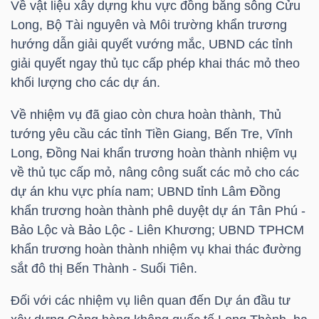
Về vật liệu xây dựng khu vực đồng bằng sông Cửu
Long, Bộ Tài nguyên và Môi trường khẩn trương
hướng dẫn giải quyết vướng mắc, UBND các tỉnh
NGÀNH
giải quyết ngay thủ tục cấp phép khai thác mỏ theo
khối lượng cho các dự án.
Về nhiệm vụ đã giao còn chưa hoàn thành, Thủ
DOANH
tướng yêu cầu các tỉnh Tiền Giang, Bến Tre, Vĩnh
NGHIỆP
Long, Đồng Nai khẩn trương hoàn thành nhiệm vụ
về thủ tục cấp mỏ, nâng công suất các mỏ cho các
dự án khu vực phía nam; UBND tỉnh Lâm Đồng
CỔ
khẩn trương hoàn thành phê duyệt dự án Tân Phú -
PHIẾU
Bảo Lộc và Bảo Lộc - Liên Khương; UBND TPHCM
khẩn trương hoàn thành nhiệm vụ khai thác đường
sắt đô thị Bến Thành - Suối Tiên.
PHÁI
Đối với các nhiệm vụ liên quan đến Dự án đầu tư
SINH