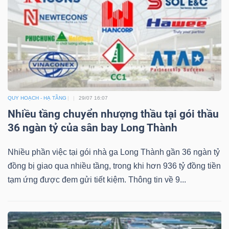
Dữ
liệu
tài
chính
QUY HOẠCH - HẠ TẦNG
29/07 16:07
Nhiều tầng chuyển nhượng thầu tại gói thầu
36 ngàn tỷ của sân bay Long Thành
Nhiều phần việc tại gói nhà ga Long Thành gần 36 ngàn tỷ
đồng bị giao qua nhiều tầng, trong khi hơn 936 tỷ đồng tiền
tạm ứng được đem gửi tiết kiệm. Thông tin về 9...