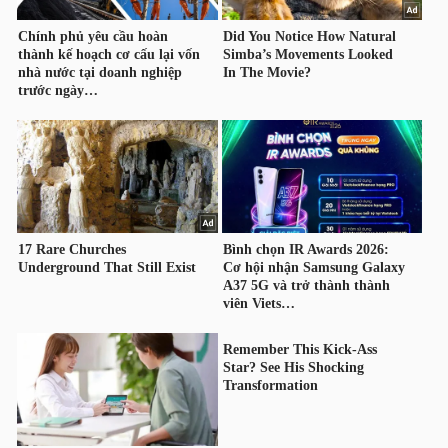
NGUYÊN
VẬT
LIỆU
CÔNG
NGHIỆP
TIÊU
DÙNG
KHÔNG
THIẾT