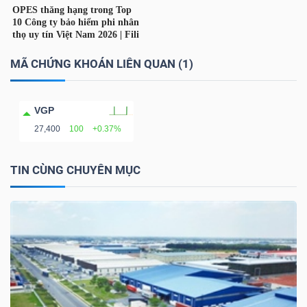
YẾU
MÃ CHỨNG KHOÁN LIÊN QUAN (1)
TIÊU
DÙNG
VGP
THIẾT
27,400
100
+0.37%
YẾU
TIN CÙNG CHUYÊN MỤC
CHĂM
SÓC
SỨC
KHỎE