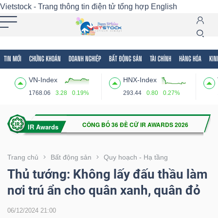
Vietstock - Trang thông tin điện tử tổng hợp
English
TIN MỚI
CHỨNG KHOÁN
DOANH NGHIỆP
BẤT ĐỘNG SẢN
TÀI CHÍNH
HÀNG HÓA
KIN
Tất cả
Tính năng
Ngành
Mã chứng khoán
Lãnh
VN-Index
HNX-Index
Tính
1768.06
3.28
0.19%
293.44
0.80
0.27%
năng
(-)
VIETSTOCK
Trang chủ
Bất động sản
Quy hoạch - Hạ tầng
Thủ tướng: Không lấy đấu thầu làm
nơi trú ẩn cho quân xanh, quân đỏ
CHỨNG
KHOÁN
06/12/2024 21:00