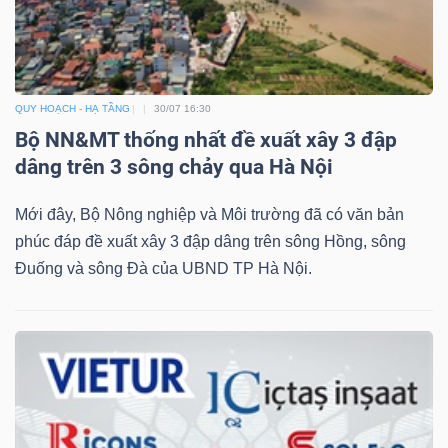
QUY HOẠCH - HẠ TẦNG
30/07 16:30
Công
Bộ NN&MT thống nhất đề xuất xây 3 đập
cụ
dâng trên 3 sông chảy qua Hà Nội
đầu
tư
Mới đây, Bộ Nông nghiệp và Môi trường đã có văn bản
phúc đáp đề xuất xây 3 đập dâng trên sông Hồng, sông
Đuống và sông Đà của UBND TP Hà Nội.
Truyền
thông
tài
chính