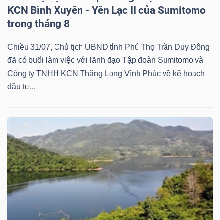
KCN Bình Xuyên - Yên Lạc II của Sumitomo
Bài
trong tháng 8
viết
của
Chiều 31/07, Chủ tịch UBND tỉnh Phú Thọ Trần Duy Đông
tác
đã có buổi làm việc với lãnh đạo Tập đoàn Sumitomo và
giả
Công ty TNHH KCN Thăng Long Vĩnh Phúc về kế hoạch
(-)
đầu tư...
Báo
cáo
phân
tích
(-)
Thuật