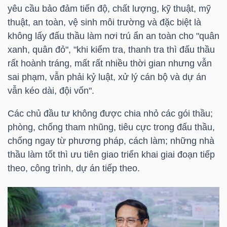
HÀNG
yêu cầu bảo đảm tiến độ, chất lượng, kỹ thuật, mỹ
HÓA
thuật, an toàn, vệ sinh môi trường và đặc biệt là
không lấy đấu thầu làm nơi trú ẩn an toàn cho "quân
xanh, quân đỏ", "khi kiểm tra, thanh tra thì đấu thầu
rất hoành tráng, mất rất nhiều thời gian nhưng vẫn
KINH
sai phạm, vẫn phải kỷ luật, xử lý cán bộ và dự án
TẾ
vẫn kéo dài, đội vốn".
Các chủ đầu tư không được chia nhỏ các gói thầu;
phòng, chống tham nhũng, tiêu cực trong đấu thầu,
THẾ
chống ngay từ phương pháp, cách làm; những nhà
GIỚI
thầu làm tốt thì ưu tiên giao triển khai giai đoạn tiếp
theo, công trình, dự án tiếp theo.
ĐÔNG
DƯƠNG