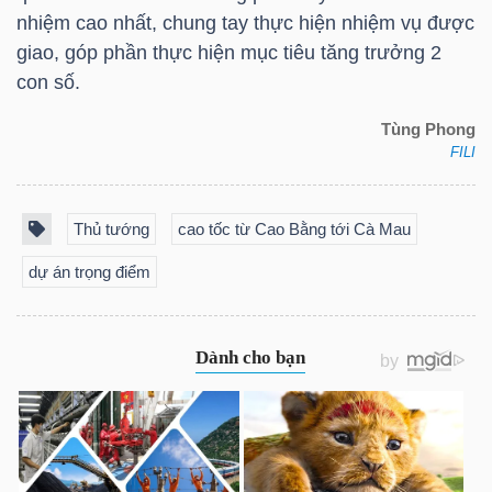
LIỆU
nhiệm cao nhất, chung tay thực hiện nhiệm vụ được
giao, góp phần thực hiện mục tiêu tăng trưởng 2
Ngành
con số.
(-)
Tùng Phong
FILI
VS-
SECTOR
Thủ tướng
cao tốc từ Cao Bằng tới Cà Mau
dự án trọng điểm
NĂNG
LƯỢNG