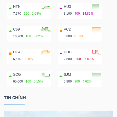
HTN
HU3
7,270
120
1.68%
3,100
400
14.81%
C69
VC2
16,200
100
0.62%
3,800
0
0%
DC4
UDC
6,670
0
0%
2,800
-200
-6.67%
SCG
SJM
65,000
100
0.15%
6,800
300
4.62%
TIN CHÍNH