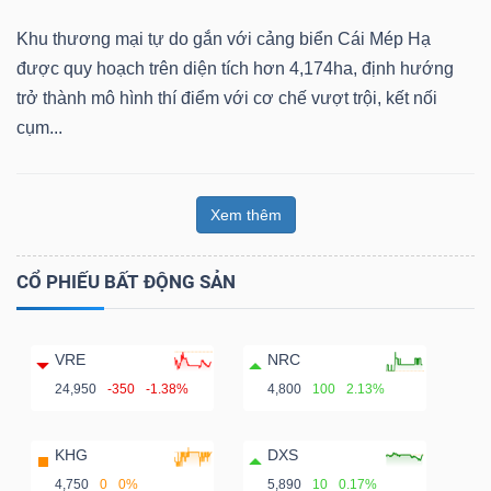
Khu thương mại tự do gắn với cảng biển Cái Mép Hạ
được quy hoạch trên diện tích hơn 4,174ha, định hướng
trở thành mô hình thí điểm với cơ chế vượt trội, kết nối
cụm...
Xem thêm
CỔ PHIẾU BẤT ĐỘNG SẢN
VRE
NRC
24,950
-350
-1.38%
4,800
100
2.13%
KHG
DXS
4,750
0
0%
5,890
10
0.17%