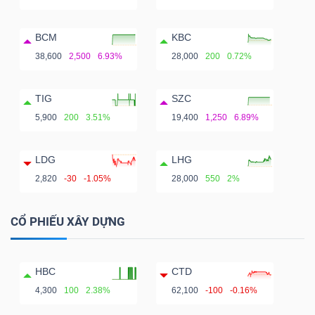
BCM
KBC
38,600
2,500
6.93%
28,000
200
0.72%
TIG
SZC
5,900
200
3.51%
19,400
1,250
6.89%
LDG
LHG
2,820
-30
-1.05%
28,000
550
2%
CỔ PHIẾU XÂY DỰNG
HBC
CTD
4,300
100
2.38%
62,100
-100
-0.16%