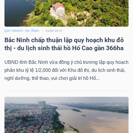
ngữ
(-)
Dịch
QUY HOẠCH - HẠ TẦNG
01/08 16:27
vụ
Bắc Ninh chấp thuận lập quy hoạch khu đô
(-)
thị - du lịch sinh thái hồ Hố Cao gần 366ha
UBND tỉnh Bắc Ninh vừa đồng ý chủ trương lập quy hoạch
Đào
phân khu tỷ lệ 1/2,000 đối với Khu đô thị, du lịch sinh thái,
tạo
nghỉ dưỡng, thể thao, vui chơi giải trí hồ Hố...
Sách
tài
chính