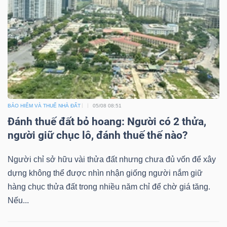
Công
cụ
đầu
tư
BẢO HIỂM VÀ THUẾ NHÀ ĐẤT
05/08 08:51
Đánh thuế đất bỏ hoang: Người có 2 thửa,
người giữ chục lô, đánh thuế thế nào?
Người chỉ sở hữu vài thửa đất nhưng chưa đủ vốn để xây
Truyền
dựng không thể được nhìn nhận giống người nắm giữ
thông
hàng chục thửa đất trong nhiều năm chỉ để chờ giá tăng.
tài
Nếu...
chính