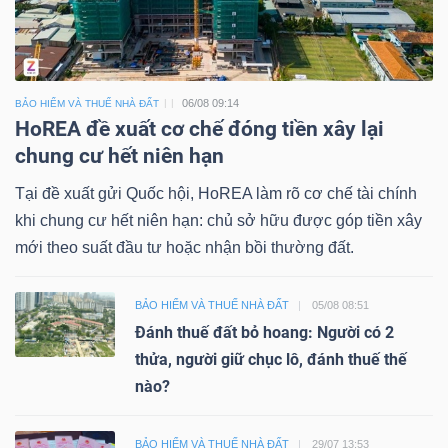
06/08 09:14
BẢO HIỂM VÀ THUẾ NHÀ ĐẤT
HoREA đề xuất cơ chế đóng tiền xây lại
chung cư hết niên hạn
Tại đề xuất gửi Quốc hội, HoREA làm rõ cơ chế tài chính
khi chung cư hết niên hạn: chủ sở hữu được góp tiền xây
mới theo suất đầu tư hoặc nhận bồi thường đất.
BẢO HIỂM VÀ THUẾ NHÀ ĐẤT
05/08 08:51
Đánh thuế đất bỏ hoang: Người có 2
thửa, người giữ chục lô, đánh thuế thế
nào?
BẢO HIỂM VÀ THUẾ NHÀ ĐẤT
29/07 13:53