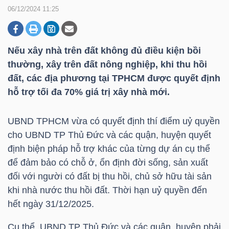
06/12/2024 11:25
DOANH
NGHIỆP
Nếu xây nhà trên đất không đủ điều kiện bồi
thường, xây trên đất nông nghiệp, khi thu hồi
đất, các địa phương tại TPHCM được quyết định
hỗ trợ tối đa 70% giá trị xây nhà mới.
BẤT
ĐỘNG
UBND TPHCM vừa có quyết định thí điểm uỷ quyền
SẢN
cho UBND TP Thủ Đức và các quận, huyện quyết
định biện pháp hỗ trợ khác của từng dự án cụ thể
để đảm bảo có chỗ ở, ổn định đời sống, sản xuất
TÀI
đối với người có đất bị thu hồi, chủ sở hữu tài sản
CHÍNH
khi nhà nước thu hồi đất. Thời hạn uỷ quyền đến
hết ngày 31/12/2025.
Cụ thể, UBND TP Thủ Đức và các quận, huyện phải