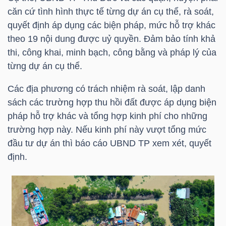
HÀNG
căn cứ tình hình thực tế từng dự án cụ thể, rà soát,
HÓA
quyết định áp dụng các biện pháp, mức hỗ trợ khác
theo 19 nội dung được uỷ quyền. Đảm bảo tính khả
thi, công khai, minh bạch, công bằng và pháp lý của
từng dự án cụ thể.
KINH
TẾ
Các địa phương có trách nhiệm rà soát, lập danh
sách các trường hợp thu hồi đất được áp dụng biện
pháp hỗ trợ khác và tổng hợp kinh phí cho những
THẾ
trường hợp này. Nếu kinh phí này vượt tổng mức
GIỚI
đầu tư dự án thì báo cáo UBND TP xem xét, quyết
định.
ĐÔNG
DƯƠNG