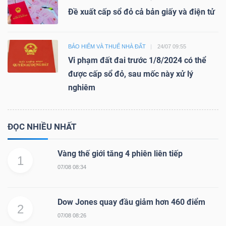
Đề xuất cấp sổ đỏ cả bản giấy và điện tử
BẢO HIỂM VÀ THUẾ NHÀ ĐẤT
24/07 09:55
Vi phạm đất đai trước 1/8/2024 có thể
được cấp sổ đỏ, sau mốc này xử lý
nghiêm
ĐỌC NHIỀU NHẤT
Vàng thế giới tăng 4 phiên liên tiếp
1
07/08 08:34
Dow Jones quay đầu giảm hơn 460 điểm
2
07/08 08:26