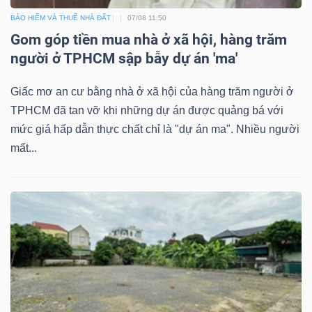
YẾU
BẢO HIỂM VÀ THUẾ NHÀ ĐẤT
07/08 11:50
Gom góp tiền mua nhà ở xã hội, hàng trăm
người ở TPHCM sập bẫy dự án 'ma'
TIÊU
Giấc mơ an cư bằng nhà ở xã hội của hàng trăm người ở
TPHCM đã tan vỡ khi những dự án được quảng bá với
DÙNG
mức giá hấp dẫn thực chất chỉ là "dự án ma". Nhiều người
THIẾT
mất...
YẾU
CHĂM
SÓC
SỨC
KHỎE