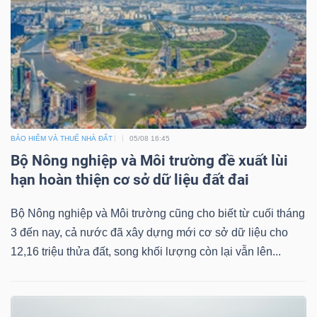
Bài
viết
của
tác
giả
(-)
BẢO HIỂM VÀ THUẾ NHÀ ĐẤT
05/08 16:45
Bộ Nông nghiệp và Môi trường đề xuất lùi
Báo
hạn hoàn thiện cơ sở dữ liệu đất đai
cáo
phân
Bộ Nông nghiệp và Môi trường cũng cho biết từ cuối tháng
tích
3 đến nay, cả nước đã xây dựng mới cơ sở dữ liệu cho
(-)
12,16 triệu thửa đất, song khối lượng còn lại vẫn lên...
Thuật