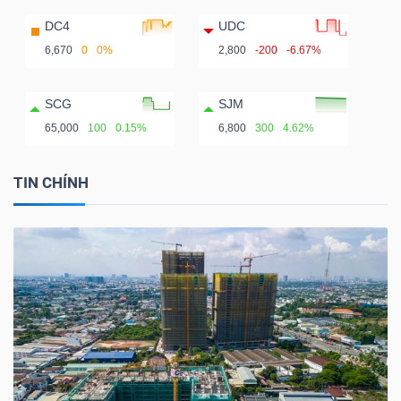
DC4
UDC
6,670
0
0%
2,800
-200
-6.67%
SCG
SJM
65,000
100
0.15%
6,800
300
4.62%
TIN CHÍNH