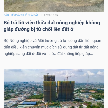
BẢO HIỂM VÀ THUẾ NHÀ ĐẤT
07/08 10:35
Bộ trả lời việc thửa đất nông nghiệp không
TÀI
giáp đường bị từ chối lên đất ở
CHÍNH
Bộ Nông nghiệp và Môi trường trả lời công dân liên quan
đến điều kiện chuyển mục đích sử dụng đất từ đất nông
nghiệp sang đất ở đối với thửa đất không tiếp giáp...
CÔNG
NGHỆ
THÔNG
TIN