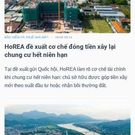
DỊCH
VỤ
TRUYỀN
THÔNG
BẢO HIỂM VÀ THUẾ NHÀ ĐẤT
06/08 09:14
HoREA đề xuất cơ chế đóng tiền xây lại
chung cư hết niên hạn
TIỆN
Tại đề xuất gửi Quốc hội, HoREA làm rõ cơ chế tài chính
ÍCH
khi chung cư hết niên hạn: chủ sở hữu được góp tiền xây
mới theo suất đầu tư hoặc nhận bồi thường đất.
BẤT
ĐỘNG
SẢN