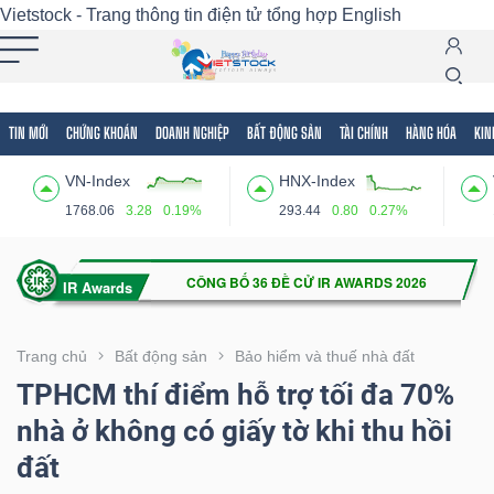
Vietstock - Trang thông tin điện tử tổng hợp
English
TIN MỚI
CHỨNG KHOÁN
DOANH NGHIỆP
BẤT ĐỘNG SẢN
TÀI CHÍNH
HÀNG HÓA
KIN
Tất cả
Tính năng
Ngành
Mã chứng khoán
Lãnh
VN-Index
HNX-Index
Tính
1768.06
3.28
0.19%
293.44
0.80
0.27%
năng
(-)
VIETSTOCK
Trang chủ
Bất động sản
Bảo hiểm và thuế nhà đất
TPHCM thí điểm hỗ trợ tối đa 70%
nhà ở không có giấy tờ khi thu hồi
CHỨNG
đất
KHOÁN