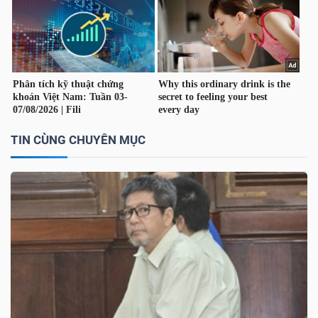
NGUYÊN
VẬT
LIỆU
CÔNG
TIN CÙNG CHUYÊN MỤC
NGHIỆP
TIÊU
DÙNG
KHÔNG
THIẾT