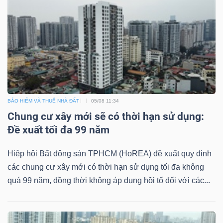
ngữ
(-)
Dịch
vụ
(-)
BẢO HIỂM VÀ THUẾ NHÀ ĐẤT
05/08 11:34
Chung cư xây mới sẽ có thời hạn sử dụng:
Đào
Đề xuất tối đa 99 năm
tạo
Hiệp hội Bất động sản TPHCM (HoREA) đề xuất quy định
các chung cư xây mới có thời hạn sử dụng tối đa không
quá 99 năm, đồng thời không áp dụng hồi tố đối với các...
Sách
tài
chính