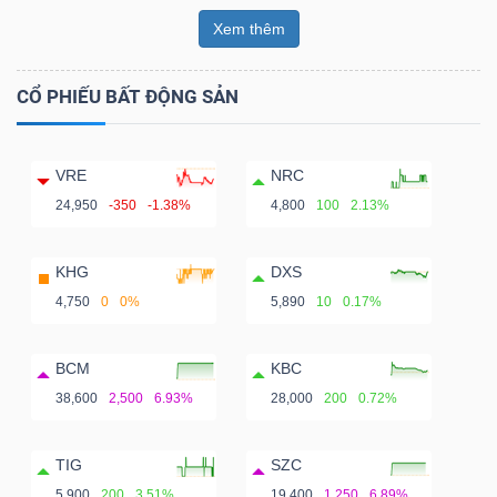
Xem thêm
CỔ PHIẾU BẤT ĐỘNG SẢN
VRE
NRC
24,950
-350
-1.38%
4,800
100
2.13%
KHG
DXS
4,750
0
0%
5,890
10
0.17%
BCM
KBC
38,600
2,500
6.93%
28,000
200
0.72%
TIG
SZC
5,900
200
3.51%
19,400
1,250
6.89%