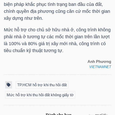
biện pháp khắc phục tình trạng ban đầu của đất,
chính quyền địa phương cũng căn cứ mốc thời gian
xây dựng như trên.
TRÁI
PHIẾU
Mức hỗ trợ cho chủ sở hữu nhà ở, công trình không
phải nhà ở tương tự các mốc thời gian trên lần lượt
là 100% và 80% giá trị xây mới nhà, công trình có
tiêu chuẩn kỹ thuật tương tự.
CÔNG
CỤ
Anh Phương
ĐẦU
VIETNAMNET
TƯ
TP.HCM hỗ trợ khi thu hồi đất
Mức hỗ trợ khi thu hồi đất không giấy tờ
TRUY
XUẤT
DỮ