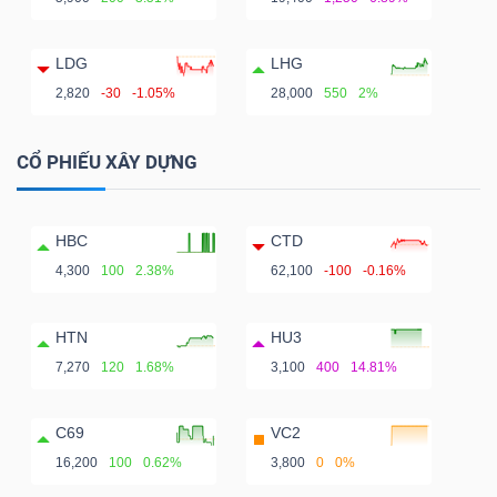
LDG
LHG
2,820
-30
-1.05%
28,000
550
2%
CỔ PHIẾU XÂY DỰNG
HBC
CTD
4,300
100
2.38%
62,100
-100
-0.16%
HTN
HU3
7,270
120
1.68%
3,100
400
14.81%
C69
VC2
16,200
100
0.62%
3,800
0
0%