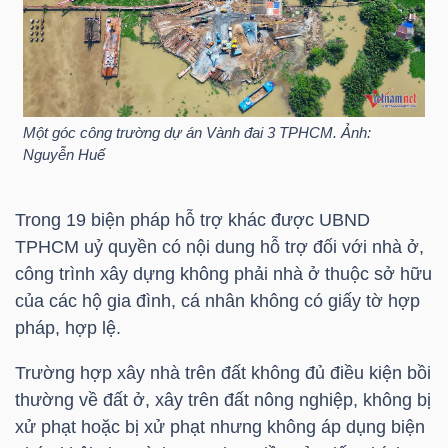
TÀI
CHÍNH
CÁ
NHÂN
Một góc công trường dự án Vành đai 3 TPHCM. Ảnh:
Nguyễn Huế
Trong 19 biện pháp hỗ trợ khác được UBND
PHÂN
TPHCM uỷ quyền có nội dung hỗ trợ đối với nhà ở,
TÍCH
công trình xây dựng không phải nhà ở thuộc sở hữu
VIETSTOCKFINANCE
của các hộ gia đình, cá nhân không có giấy tờ hợp
pháp, hợp lệ.
Trường hợp xây nhà trên đất không đủ điều kiện bồi
thường về đất ở, xây trên đất nông nghiệp, không bị
VĨ
xử phạt hoặc bị xử phạt nhưng không áp dụng biện
MÔ