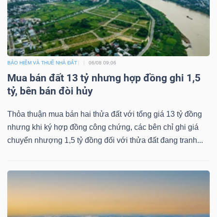
Mã
chứng
khoán
(-)
BẢO HIỂM VÀ THUẾ NHÀ ĐẤT
06/08 09:06
Tất cả
Cổ phiếu
Chỉ số
Chứng chỉ quỹ
Chứng 
Mua bán đất 13 tỷ nhưng hợp đồng ghi 1,5
tỷ, bên bán đòi hủy
Lãnh
đạo
Thỏa thuận mua bán hai thửa đất với tổng giá 13 tỷ đồng
(-)
nhưng khi ký hợp đồng công chứng, các bên chỉ ghi giá
chuyển nhượng 1,5 tỷ đồng đối với thửa đất đang tranh...
Tất cả
Người nội bộ
Người liên quan
Cổ đông lớn
Tin
tức
(-)