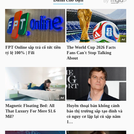
LIỆU
Ngành
(-)
VS-
SECTOR
NĂNG
LƯỢNG