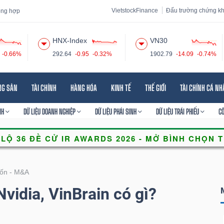
VietstockFinance
Đấu trường chứng k
tổng hợp
HNX-Index
VN30
-0.66%
292.64
-0.95
-0.32%
1902.79
-14.09
-0.74%
 đạo
Tin tức
Báo cáo phân tích
Thuật ngữ
Dịch vụ
NG SẢN
TÀI CHÍNH
HÀNG HÓA
KINH TẾ
THẾ GIỚI
TÀI CHÍNH CÁ N
NH
DỮ LIỆU DOANH NGHIỆP
DỮ LIỆU PHÁI SINH
DỮ LIỆU TRÁI PHIẾU
C
ốn - M&A
Nvidia, VinBrain có gì?