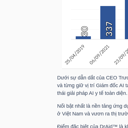
NGÀNH
DOANH
NGHIỆP
Dưới sự dẫn dắt
của CEO
Trươ
CỔ
và từng giữ vị trí Giám đốc AI
PHIẾU
thái giải pháp AI y tế toàn diện.
Nổi bật nhất là nền tảng ứng d
ở Việt Nam và vươn ra thị trư
PHÁI
SINH
Điểm đặc biệt của DrAid™ là k