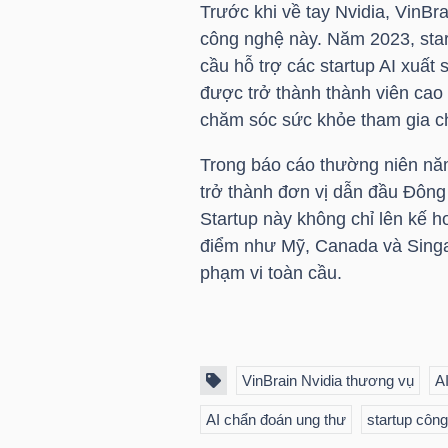
Trước khi về tay Nvidia, VinBra
NGUYÊN
công nghệ này. Năm 2023, start
VẬT
cầu hỗ trợ các startup AI xuất 
LIỆU
được trở thành thành viên cao 
chăm sóc sức khỏe tham gia c
Trong báo cáo thường niên năm
trở thành đơn vị dẫn đầu Đông 
CÔNG
Startup này không chỉ lên kế h
NGHIỆP
điểm như Mỹ, Canada và Singa
phạm vi toàn cầu.
TIÊU
DÙNG
VinBrain Nvidia thương vụ
A
KHÔNG
AI chẩn đoán ung thư
startup côn
THIẾT