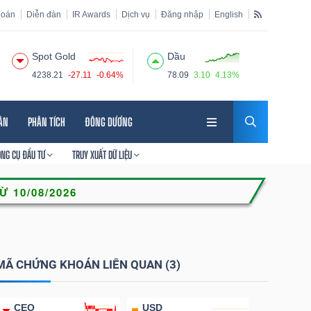
hoán
Diễn đàn
IR Awards
Dịch vụ
Đăng nhập
English
Spot Gold
Dầu
4238.21
-27.11
-0.64%
78.09
3.10
4.13%
HÂN
PHÂN TÍCH
ĐÔNG DƯƠNG
ÔNG CỤ ĐẦU TƯ
TRUY XUẤT DỮ LIỆU
MÃ CHỨNG KHOÁN LIÊN QUAN (3)
CEO
USD