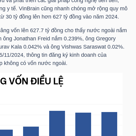
u và phát triển các giải pháp công nghệ tiên tiến,
rong y tế. VinBrain cũng nhanh chóng mở rộng quy mô
 từ 30 tỷ đồng lên hơn 627 tỷ đồng vào năm 2024.
 nâng vốn lên 627.7 tỷ đồng cho thấy nước ngoài nắm
 ông Jonathan Freid nắm 0.239%, ông Gregory
rav Kala 0.042% và ông Vishwas Saraswat 0.02%.
5/11/2024, thông tin đăng ký kinh doanh của
p không có vốn nước ngoài.