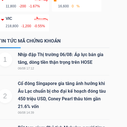
11,800
-200
-1.67%
16,600
0
%
VIC
218,800
-1,200
-0.55%
TIN TỨC MÃ CHỨNG KHOÁN
Nhịp đập Thị trường 06/08: Áp lực bán gia
1
tăng, dòng tiền thận trọng trên HOSE
06/08 17:12
Cổ đông Singapore gia tăng ảnh hưởng khi
Âu Lạc chuẩn bị cho đại kế hoạch đóng tàu
2
450 triệu USD, Coney Pearl thâu tóm gần
21.6% vốn
06/08 14:39