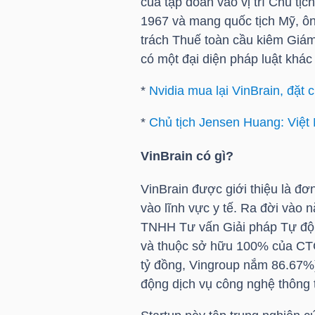
của tập đoàn vào vị trí Chủ tị
HÀNG
1967 và mang quốc tịch Mỹ, ôn
HÓA
trách Thuế toàn cầu kiêm Giám
có một đại diện pháp luật khá
*
Nvidia mua lại VinBrain, đặt
KINH
TẾ
*
Chủ tịch Jensen Huang: Việt
VinBrain có gì?
THẾ
VinBrain được giới thiệu là đơn
GIỚI
vào lĩnh vực y tế. Ra đời vào 
TNHH Tư vấn Giải pháp Tự động
và thuộc sở hữu 100% của CTCP
ĐÔNG
tỷ đồng, Vingroup nắm 86.67%)
DƯƠNG
động dịch vụ công nghệ thông t