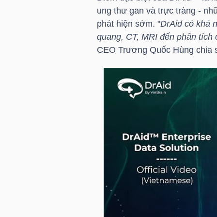
ung thư gan và trực tràng - n
phát hiện sớm. "
DrAid có khả n
quang, CT, MRI đến phân tích 
TRÁI
CEO
Trương Quốc Hùng chia 
PHIẾU
CÔNG
CỤ
ĐẦU
TƯ
TRUY
XUẤT
DỮ