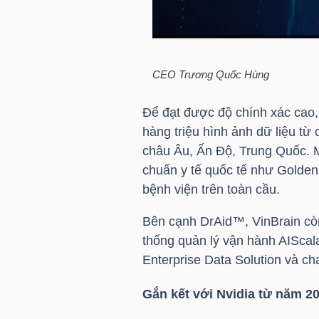
LIỆU
Ngành
(-)
CEO
Trương Quốc Hùng
VS-
Để đạt được độ chính xác cao, 
SECTOR
hàng triệu hình ảnh dữ liệu từ
châu Âu, Ấn Độ, Trung Quốc. M
chuẩn y tế quốc tế như Golden
bệnh viện trên toàn cầu.
Bên cạnh DrAid™, VinBrain còn
NĂNG
thống quản lý vận hành AIScala
LƯỢNG
Enterprise Data Solution và c
Gắn kết với Nvidia từ năm 2