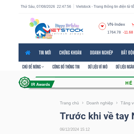
Thứ Sáu, 07/08/2026
22:47:57
Vietstock - Trang thông tin điện tử 
VN-Index
1764.78
-11.68
Tất cả
Tính năng
Ngành
Mã chứng khoán
Lãnh
TIN MỚI
CHỨNG KHOÁN
DOANH NGHIỆP
BẤT ĐỘ
Tính
năng
CHỦ ĐỀ NÓNG
CÔNG BỐ THÔNG TIN
DỮ LIỆU VĨ MÔ
DỮ LIỆU NGÀ
(-)
VIETSTOCK
Trang chủ
Doanh nghiệp
Tăng v
Trước khi về tay 
CHỨNG
KHOÁN
06/12/2024 15:12