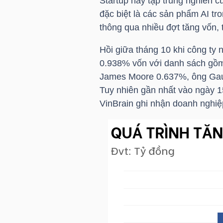
Startup này tập trung nghiên cứ
đặc biệt là các sản phẩm AI t
TÀI
thông qua nhiều đợt tăng vốn,
CHÍNH
Hồi giữa tháng 10 khi công ty
CÁ
0.938% vốn với danh sách gồm
NHÂN
James Moore 0.637%, ông Gau
Tuy nhiên gần nhất vào ngày 1
VinBrain ghi nhận doanh nghiệ
PHÂN
TÍCH
VIETSTOCKFINANCE
VĨ
MÔ