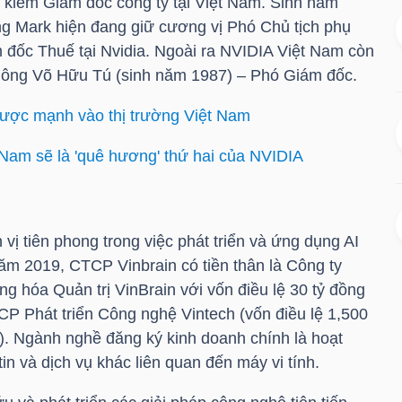
ch kiêm Giám đốc công ty tại Việt Nam. Sinh năm
g Mark hiện đang giữ cương vị Phó Chủ tịch phụ
 đốc Thuế tại Nvidia. Ngoài ra NVIDIA Việt Nam còn
c ông Võ Hữu Tú (sinh năm 1987) – Phó Giám đốc.
 cược mạnh vào thị trường Việt Nam
 Nam sẽ là 'quê hương' thứ hai của NVIDIA
 vị tiên phong trong việc phát triển và ứng dụng AI
năm 2019, CTCP Vinbrain có tiền thân là Công ty
 hóa Quản trị VinBrain với vốn điều lệ 30 tỷ đồng
 Phát triển Công nghệ Vintech (vốn điều lệ 1,500
. Ngành nghề đăng ký kinh doanh chính là hoạt
in và dịch vụ khác liên quan đến máy vi tính.