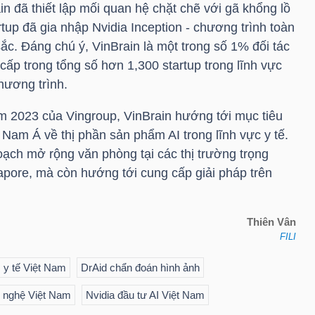
in đã thiết lập mối quan hệ chặt chẽ với gã khổng lồ
up đã gia nhập Nvidia Inception - chương trình toàn
sắc. Đáng chú ý, VinBrain là một trong số 1% đối tác
cấp trong tổng số hơn 1,300 startup trong lĩnh vực
hương trình.
 2023 của Vingroup, VinBrain hướng tới mục tiêu
Nam Á về thị phần sản phẩm AI trong lĩnh vực y tế.
oạch mở rộng văn phòng tại các thị trường trọng
pore, mà còn hướng tới cung cấp giải pháp trên
Thiên Vân
FILI
I y tế Việt Nam
DrAid chẩn đoán hình ảnh
g nghệ Việt Nam
Nvidia đầu tư AI Việt Nam