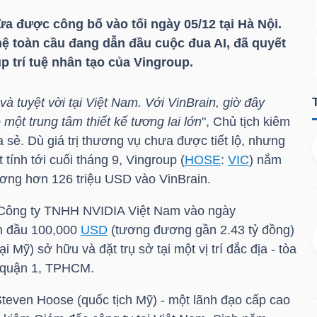
a được công bố vào tối ngày 05/12 tại Hà Nội.
hệ toàn cầu đang dẫn đầu cuộc đua AI, đã quyết
up trí tuệ nhân tạo của Vingroup.
và tuyệt vời tại Việt Nam. Với VinBrain, giờ đây
một trung tâm thiết kế tương lai lớn
", Chủ tịch kiêm
sẻ. Dù giá trị thương vụ chưa được tiết lộ, nhưng
 tính tới cuối tháng 9, Vingroup (
HOSE
:
VIC
) nắm
ương hơn 126
triệu USD
vào VinBrain.
p Công ty TNHH NVIDIA Việt Nam vào ngày
an đầu 100,000
USD
(tương đương gần 2.43 tỷ đồng)
ại Mỹ) sở hữu và đặt trụ sở tại một vị trí đắc địa - tòa
 quận 1, TPHCM.
teven Hoose (quốc tịch Mỹ) - một lãnh đạo cấp cao