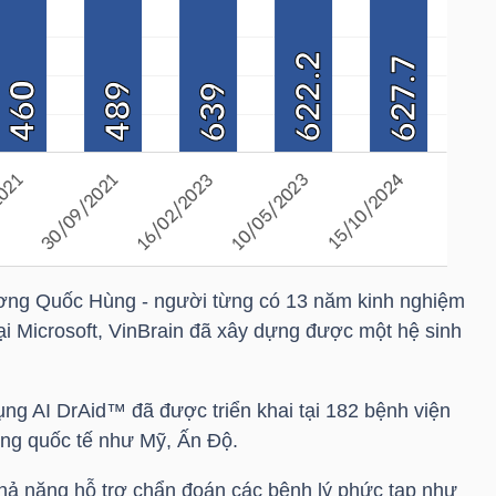
ng Quốc Hùng - người từng có 13 năm kinh nghiệm
 tại Microsoft, VinBrain đã xây dựng được một hệ sinh
ụng AI DrAid™ đã được triển khai tại 182 bệnh viện
ờng quốc tế như Mỹ, Ấn Độ.
hả năng hỗ trợ chẩn đoán các bệnh lý phức tạp như