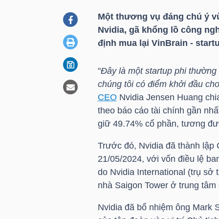
Một thương vụ đáng chú ý vừ
Nvidia, gã khổng lồ công ng
DOANH
định mua lại VinBrain - start
NGHIỆP
"
Đây là một startup phi thường 
chúng tôi có điểm khởi đầu cho 
BẤT
CEO
Nvidia Jensen Huang chia 
ĐỘNG
theo báo cáo tài chính gần nhất
SẢN
giữ 49.74% cổ phần, tương đ
Trước đó, Nvidia đã thành lậ
21/05/2024, với vốn điều lệ b
TÀI
do Nvidia International (trụ sở t
CHÍNH
nhà Saigon Tower ở trung tâm
Nvidia đã bổ nhiệm ông Mark S