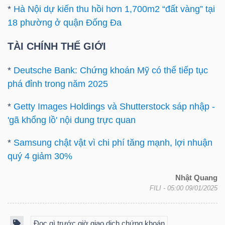
ngữ
*
Hà Nội dự kiến thu hồi hơn 1,700m2 “đất vàng” tại
(-)
18 phường ở quận Đống Đa
TÀI CHÍNH THẾ GIỚI
Dịch
vụ
*
Deutsche Bank: Chứng khoán Mỹ có thể tiếp tục
(-)
phá đỉnh trong năm 2025
*
Getty Images Holdings và Shutterstock sáp nhập -
Đào
'gã khổng lồ' nội dung trực quan
tạo
*
Samsung chật vật vì chi phí tăng mạnh, lợi nhuận
quý 4 giảm 30%
Nhật Quang
FILI
- 05:00 09/01/2025
Sách
tài
chính
Đọc gì trước giờ giao dịch chứng khoán