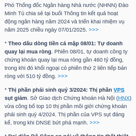
HÀNG
Phó Thống đốc Ngân hàng Nhà nước (NHNN) Đào
HÓA
Minh Tú chia sẻ tại buổi Thông tin kết quả hoạt
động ngân hàng năm 2024 và triển khai nhiệm vụ
năm 2025 chiều ngày 07/01/2025.
>>>
KINH
*
Theo dấu dòng tiền cá mập 08/01: Tự doanh
TẾ
quay lại mua ròng
. Phiên 08/01, tự doanh công ty
chứng khoán quay lại mua ròng gần 460 tỷ đồng,
trong khi đó khối ngoại có phiên thứ 2 liên tiếp bán
ròng với 510 tỷ đồng.
>>>
THẾ
GIỚI
*
Thị phần phái sinh quý 3/2024: Thị phần
VPS
sụt giảm
. Sở Giao dịch Chứng khoán Hà Nội (
HNX
)
vừa công bố top 10 thị phần môi giới chứng khoán
ĐÔNG
phái sinh quý 4/2024. Thị phần của
VPS
sụt đáng
DƯƠNG
kể, trong khi DNSE bứt phá mạnh.
>>>