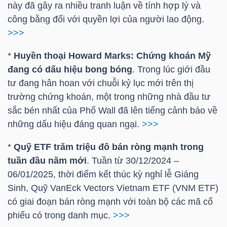
YẾU
này đã gây ra nhiều tranh luận về tính hợp lý và
công bằng đối với quyền lợi của người lao động.
>>>
*
Huyền thoại Howard Marks: Chứng khoán Mỹ
TIÊU
đang có dấu hiệu bong bóng
. Trong lúc giới đầu
DÙNG
tư đang hân hoan với chuỗi kỷ lục mới trên thị
THIẾT
trường chứng khoán, một trong những nhà đầu tư
YẾU
sắc bén nhất của Phố Wall đã lên tiếng cảnh báo về
những dấu hiệu đáng quan ngại.
>>>
*
Quỹ ETF trăm triệu đô bán ròng mạnh trong
tuần đầu năm mới
. Tuần từ 30/12/2024 –
CHĂM
06/01/2025, thời điểm kết thúc kỳ nghỉ lễ Giáng
SÓC
Sinh, Quỹ VanEck Vectors Vietnam ETF (
VNM ETF
)
SỨC
có giai đoạn bán ròng mạnh với toàn bộ các mã cổ
KHỎE
phiếu có trong danh mục.
>>>