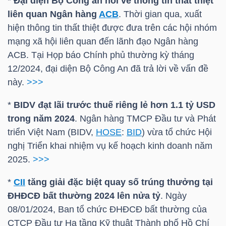
*
Đại diện Bộ Công an nói về thông tin thất thiệt
liên quan Ngân hàng
ACB
. Thời gian qua, xuất
TÀI
hiện thông tin thất thiệt được đưa trên các hội nhóm
CHÍNH
mạng xã hội liên quan đến lãnh đạo Ngân hàng
CÁ
ACB
. Tại Họp báo Chính phủ thường kỳ tháng
NHÂN
12/2024, đại diện Bộ Công An đã trả lời về vấn đề
này.
>>>
*
BIDV
đạt lãi trước thuế riêng lẻ hơn 1.1 tỷ
USD
PHÂN
trong
năm 2024
. Ngân hàng TMCP Đầu tư và Phát
TÍCH
triển Việt Nam (
BIDV
,
HOSE
:
BID
) vừa tổ chức Hội
VIETSTOCKFINANCE
nghị Triển khai nhiệm vụ kế hoạch kinh doanh năm
2025.
>>>
*
CII
tăng giải đặc biệt quay số trúng thưởng tại
ĐHĐCĐ bất thường 2024 lên nửa tỷ
. Ngày
VĨ
08/01/2024, Ban tổ chức ĐHĐCĐ bất thường của
MÔ
CTCP Đầu tư Hạ tầng Kỹ thuật Thành phố Hồ Chí