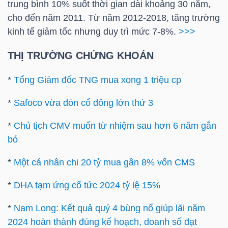
trung bình 10% suốt thời gian dài khoảng 30 năm,
Mã
cho đến năm 2011. Từ năm 2012-2018, tăng trường
chứng
kinh tế giảm tốc nhưng duy trì mức 7-8%.
>>>
khoán
(-)
THỊ TRƯỜNG CHỨNG KHOÁN
Tất cả
Cổ phiếu
Chỉ số
Chứng chỉ quỹ
Chứng 
*
Tổng Giám đốc TNG mua xong 1 triệu cp
*
Safoco vừa đón cổ đông lớn thứ 3
Lãnh
đạo
*
Chủ tịch CMV muốn từ nhiệm sau hơn 6 năm gắn
(-)
bó
Tất cả
Người nội bộ
Người liên quan
Cổ đông lớn
*
Một cá nhân chi 20 tỷ mua gần 8% vốn CMS
*
DHA tạm ứng cổ tức 2024 tỷ lệ 15%
Tin
tức
*
Nam Long: Kết quả quý 4 bùng nổ giúp lãi năm
(-)
2024 hoàn thành đúng kế hoạch, doanh số đạt