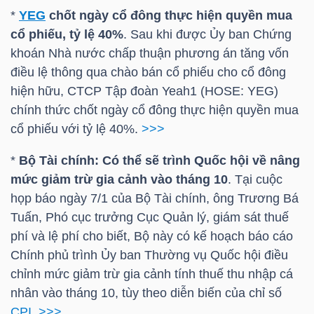
*
YEG
chốt ngày cổ đông thực hiện quyền mua
cổ phiếu, tỷ lệ 40%
. Sau khi được Ủy ban Chứng
khoán Nhà nước chấp thuận phương án tăng vốn
TÀI
điều lệ thông qua chào bán cổ phiếu cho cổ đông
CHÍNH
hiện hữu, CTCP Tập đoàn Yeah1 (
HOSE
:
YEG
)
chính thức chốt ngày cổ đông thực hiện quyền mua
cổ phiếu với tỷ lệ 40%.
>>>
*
Bộ Tài chính: Có thể sẽ trình Quốc hội về nâng
CÔNG
mức giảm trừ gia cảnh vào tháng 10
. Tại cuộc
NGHỆ
họp báo ngày 7/1 của Bộ Tài chính, ông Trương Bá
THÔNG
Tuấn, Phó cục trưởng Cục Quản lý, giám sát thuế
TIN
phí và lệ phí cho biết, Bộ này có kế hoạch báo cáo
Chính phủ trình Ủy ban Thường vụ Quốc hội điều
chỉnh mức giảm trừ gia cảnh tính thuế thu nhập cá
nhân vào tháng 10, tùy theo diễn biến của chỉ số
CPI
.
>>>