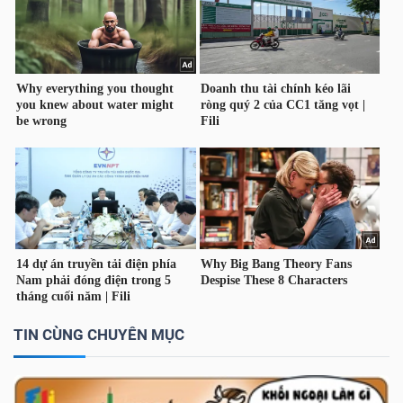
Dữ
liệu
tài
chính
TIN CÙNG CHUYÊN MỤC