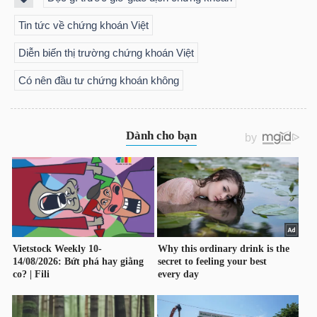
Tin tức về chứng khoán Việt
Diễn biến thị trường chứng khoán Việt
Có nên đầu tư chứng khoán không
Công
cụ
đầu
tư
Truyền
thông
tài
chính