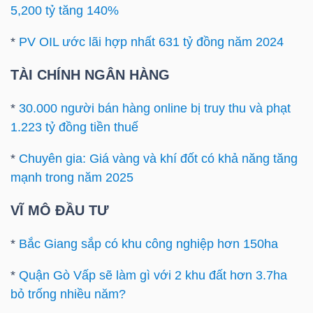
5,200 tỷ tăng 140%
Bài
*
PV OIL ước lãi hợp nhất 631 tỷ đồng năm 2024
viết
của
TÀI CHÍNH NGÂN HÀNG
tác
giả
*
30.000 người bán hàng online bị truy thu và phạt
(-)
1.223 tỷ đồng tiền thuế
*
Chuyên gia: Giá vàng và khí đốt có khả năng tăng
Báo
mạnh trong năm 2025
cáo
phân
VĨ MÔ ĐẦU TƯ
tích
*
Bắc Giang sắp có khu công nghiệp hơn 150ha
(-)
*
Quận Gò Vấp sẽ làm gì với 2 khu đất hơn 3.7ha
bỏ trống nhiều năm?
Thuật