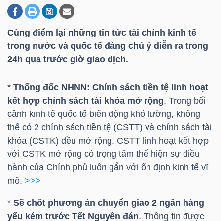
Cùng điểm lại những tin tức tài chính kinh tế
DOANH
trong nước và quốc tế đáng chú ý diễn ra trong
NGHIỆP
24h qua trước giờ giao dịch.
*
Thống đốc NHNN: Chính sách tiền tệ linh hoạt
BẤT
kết hợp chính sách tài khóa mở rộng
. Trong bối
ĐỘNG
cảnh kinh tế quốc tế biến động khó lường, không
SẢN
thể có 2 chính sách tiền tệ (CSTT) và chính sách tài
khóa (CSTK) đều mở rộng. CSTT linh hoạt kết hợp
với CSTK mở rộng có trọng tâm thể hiện sự điều
hành của Chính phủ luôn gắn với ổn định kinh tế vĩ
TÀI
mô.
>>>
CHÍNH
*
Sẽ chốt phương án chuyển giao 2 ngân hàng
yếu kém trước Tết Nguyên đán
. Thông tin được