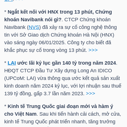
DỊCH
VỤ
*
Ngắt kết nối với
HNX
trong 13 phút, Chứng
TRUYỀN
khoán Navibank nói gì?
. CTCP Chứng khoán
THÔNG
Navibank (
NVS
) đã xảy ra sự cố công nghệ thông
tin với Sở Giao dịch Chứng khoán Hà Nội (
HNX
)
vào sáng ngày 06/01/2025. Công ty cho biết đã
khắc phục sự cố trong vòng 13 phút.
>>>
TIỆN
*
LAI
ước lãi kỷ lục gần 140 tỷ trong năm 2024
.
ÍCH
HĐQT CTCP Đầu Tư Xây dựng Long An IDICO
(UPCoM:
LAI
) vừa thông qua ước kết quả sản xuất
kinh doanh năm 2024 kỷ lục, với lợi nhuận sau thuế
139 tỷ đồng, gấp 3.7 lần năm 2023.
>>>
BẤT
*
Kinh tế Trung Quốc giai đoạn mới và hàm ý
ĐỘNG
cho Việt Nam
. Sau khi tiến hành cải cách, mở cửa,
SẢN
kinh tế Trung Quốc phát triển nhanh, tăng trưởng