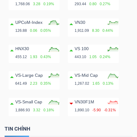
1,768.06
3.28
0.19%
293.44
0.80
0.27%
UPCoM-Index
VN30
126.88
0.06
0.05%
1,911.09
8.30
0.44%
HNX30
VS 100
455.12
1.93
0.43%
443.10
1.05
0.24%
VS-Large Cap
VS-Mid Cap
641.49
2.23
0.35%
1,267.02
1.65
0.13%
VS-Small Cap
VN30F1M
1,886.93
3.32
0.18%
1,890.10
-5.90
-0.31%
TIN CHÍNH