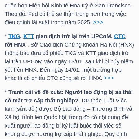
NGUYÊN
cuộc họp Hiệp hội Kinh tế Hoa Kỳ ở San Francisco.
Theo đó, Fed có thể sẽ thận trọng hơn trong việc
VẬT
điều chỉnh lãi suất trong năm 2025.
>>>
LIỆU
*
TKG
,
KTT
giao dịch trở lại trên UPCoM,
CTC
rời
HNX
. Sở Giao dịch Chứng khoán Hà Nội (
HNX
)
thông báo đưa cổ phiếu
TKG
và
KTT
giao dịch trở
CÔNG
lại trên UPCoM vào ngày 13/01, sau khi bị hủy niêm
NGHIỆP
yết trên
HNX
. Đến ngày 14/01, một trường hợp
khác là cổ phiếu
CTC
cũng sẽ rời
HNX
.
>>>
*
Tranh cãi về đề xuất: Người lao động bị sa thải
có mất trợ cấp thất nghiệp?
. Dự thảo Luật Việc
TIÊU
làm (sửa đổi) được Bộ Lao động – Thương Binh và
DÙNG
Xã hội trình lên Quốc hội, trong đó có nội dung đề
KHÔNG
xuất người lao động bị kỷ luật buộc thôi việc sẽ
THIẾT
không được hưởng trợ cấp thất nghiệp. Quy định