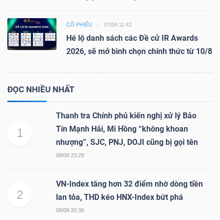
CỔ PHIẾU
07/08 11:42
Hé lộ danh sách các Đề cử IR Awards
2026, sẽ mở bình chọn chính thức từ 10/8
ĐỌC NHIỀU NHẤT
Thanh tra Chính phủ kiến nghị xử lý Bảo
Tín Mạnh Hải, Mi Hồng “không khoan
1
nhượng”, SJC, PNJ, DOJI cũng bị gọi tên
08/08 23:29
VN-Index tăng hơn 32 điểm nhờ dòng tiền
2
lan tỏa, THD kéo HNX-Index bứt phá
08/08 20:30