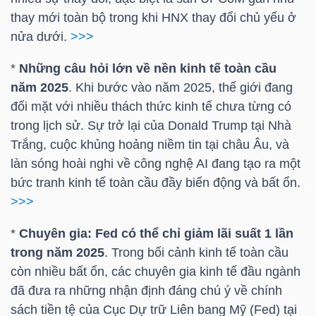
LIỆU
thay mới toàn bộ trong khi
HNX
thay đổi chủ yếu ở
nửa dưới.
>>>
Ngành
*
Những câu hỏi lớn về nền kinh tế toàn cầu
(-)
năm 2025
. Khi bước vào năm 2025, thế giới đang
VS-
đối mặt với nhiều thách thức kinh tế chưa từng có
SECTOR
trong lịch sử. Sự trở lại của Donald Trump tại Nhà
Trắng, cuộc khủng hoảng niềm tin tại châu Âu, và
làn sóng hoài nghi về công nghệ AI đang tạo ra một
bức tranh kinh tế toàn cầu đầy biến động và bất ổn.
>>>
NĂNG
*
Chuyên gia: Fed có thể chỉ giảm lãi suất 1 lần
LƯỢNG
trong năm 2025
. Trong bối cảnh kinh tế toàn cầu
còn nhiều bất ổn, các chuyên gia kinh tế đầu ngành
đã đưa ra những nhận định đáng chú ý về chính
sách tiền tệ của Cục Dự trữ Liên bang Mỹ (Fed) tại