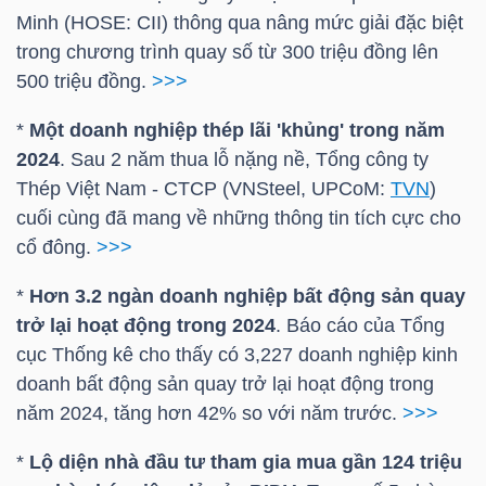
Minh (
HOSE
:
CII
) thông qua nâng mức giải đặc biệt
trong chương trình quay số từ 300 triệu đồng lên
NGÀNH
500 triệu đồng.
>>>
*
Một doanh nghiệp thép lãi 'khủng' trong năm
2024
. Sau 2 năm thua lỗ nặng nề, Tổng công ty
DOANH
Thép Việt Nam - CTCP (VNSteel, UPCoM:
TVN
)
NGHIỆP
cuối cùng đã mang về những thông tin tích cực cho
cổ đông.
>>>
*
Hơn 3.2 ngàn doanh nghiệp bất động sản quay
CỔ
trở lại hoạt động trong 2024
. Báo cáo của Tổng
PHIẾU
cục Thống kê cho thấy có 3,227 doanh nghiệp kinh
doanh bất động sản quay trở lại hoạt động trong
năm 2024, tăng hơn 42% so với năm trước.
>>>
PHÁI
*
Lộ diện nhà đầu tư tham gia mua gần 124 triệu
SINH