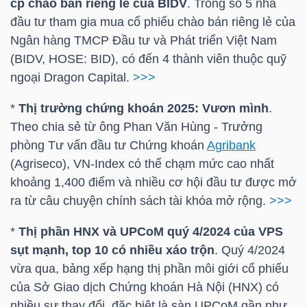
cp chào bán riêng lẻ của
BIDV
. Trong số 5 nhà
đầu tư tham gia mua cổ phiếu chào bán riêng lẻ của
Ngân hàng TMCP Đầu tư và Phát triển Việt Nam
TRÁI
(
BIDV
,
HOSE
:
BID
), có đến 4 thành viên thuộc quỹ
PHIẾU
ngoại Dragon Capital.
>>>
*
Thị trường chứng khoán 2025: Vươn mình
.
Theo chia sẻ từ ông Phan Văn Hùng - Trưởng
CÔNG
phòng Tư vấn đầu tư Chứng khoán
Agribank
CỤ
(Agriseco),
VN-Index
có thể chạm mức cao nhất
ĐẦU
khoảng 1,400 điểm và nhiều cơ hội đầu tư được mở
TƯ
ra từ câu chuyện chính sách tài khóa mở rộng.
>>>
*
Thị phần
HNX
và UPCoM quý 4/2024 của
VPS
sụt mạnh, top 10 có nhiều xáo trộn
. Quý 4/2024
TRUY
vừa qua, bảng xếp hạng thị phần môi giới cổ phiếu
XUẤT
của Sở Giao dịch Chứng khoán Hà Nội (
HNX
) có
DỮ
nhiều sự thay đổi, đặc biệt là sàn UPCoM gần như