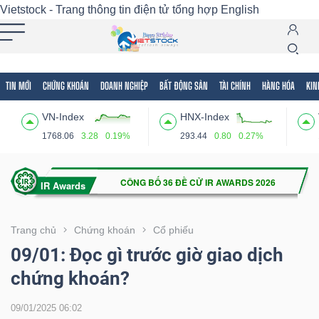
Vietstock - Trang thông tin điện tử tổng hợp
English
TIN MỚI
CHỨNG KHOÁN
DOANH NGHIỆP
BẤT ĐỘNG SẢN
TÀI CHÍNH
HÀNG HÓA
KIN
Tất cả
Tính năng
Ngành
Mã chứng khoán
Lãnh
VN-Index
HNX-Index
Tính
1768.06
3.28
0.19%
293.44
0.80
0.27%
năng
(-)
VIETSTOCK
Trang chủ
Chứng khoán
Cổ phiếu
09/01: Đọc gì trước giờ giao dịch
chứng khoán?
CHỨNG
KHOÁN
09/01/2025 06:02