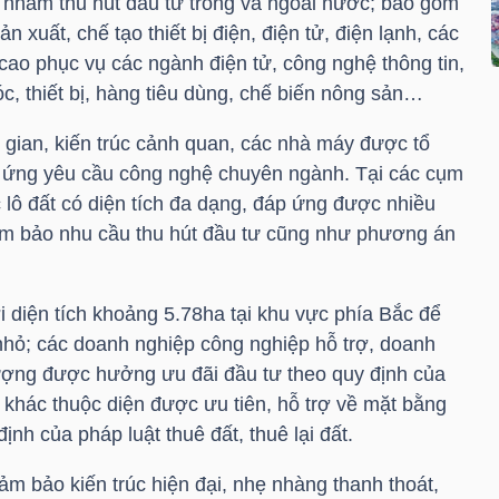
i nhằm thu hút đầu tư trong và ngoài nước; bao gồm
 xuất, chế tạo thiết bị điện, điện tử, điện lạnh, các
cao phục vụ các ngành điện tử, công nghệ thông tin,
c, thiết bị, hàng tiêu dùng, chế biến nông sản…
gian, kiến trúc cảnh quan, các nhà máy được tổ
p ứng yêu cầu công nghệ chuyên ngành. Tại các cụm
 lô đất có diện tích đa dạng, đáp ứng được nhiều
ảm bảo nhu cầu thu hút đầu tư cũng như phương án
i diện tích khoảng 5.78ha tại khu vực phía Bắc để
hỏ; các doanh nghiệp công nghiệp hỗ trợ, doanh
tượng được hưởng ưu đãi đầu tư theo quy định của
 khác thuộc diện được ưu tiên, hỗ trợ về mặt bằng
ịnh của pháp luật thuê đất, thuê lại đất.
m bảo kiến trúc hiện đại, nhẹ nhàng thanh thoát,