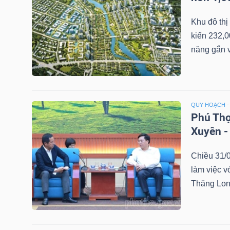
LIỆU
Khu đô th
kiến 232,0
Ngành
năng gắn v
(-)
VS-
SECTOR
QUY HOẠCH -
Phú Thọ
Xuyên -
Chiều 31/
NĂNG
làm việc 
LƯỢNG
Thăng Long