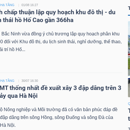
 HẠ TẦNG
01/08 16:27
h chấp thuận lập quy hoạch khu đô thị - du
nh thái hồ Hố Cao gần 366ha
 Bắc Ninh vừa đồng ý chủ trương lập quy hoạch phân khu
00 đối với Khu đô thị, du lịch sinh thái, nghỉ dưỡng, thể thao,
i trí hồ Hố...
 HẠ TẦNG
30/07 16:30
T thống nhất đề xuất xây 3 đập dâng trên 3
ảy qua Hà Nội
Q
Bộ Nông nghiệp và Môi trường đã có văn bản phúc đáp đề
3 đập dâng trên sông Hồng, sông Đuống và sông Đà của
Hà Nội.