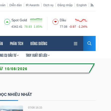
hoán
Diễn đàn
IR Awards
Dịch vụ
Đăng nhập
English
Spot Gold
Dầu
4342.41
78.93
1.85%
77.08
-0.97
-1.24%
HÂN
PHÂN TÍCH
ĐÔNG DƯƠNG
ÔNG CỤ ĐẦU TƯ
TRUY XUẤT DỮ LIỆU
ĐỌC NHIỀU NHẤT
07/08 16:33