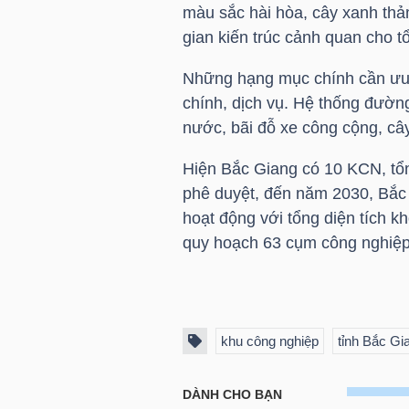
màu sắc hài hòa, cây xanh thả
gian kiến trúc cảnh quan cho 
TÀI
CHÍNH
Những hạng mục chính cần ưu 
CÁ
chính, dịch vụ. Hệ thống đường
NHÂN
nước, bãi đỗ xe công cộng, câ
Hiện Bắc Giang có 10 KCN, tổ
phê duyệt, đến năm 2030, Bắc
PHÂN
hoạt động với tổng diện tích k
TÍCH
quy hoạch 63 cụm công nghiệp 
VIETSTOCKFINANCE
khu công nghiệp
tỉnh Bắc Gi
VĨ
MÔ