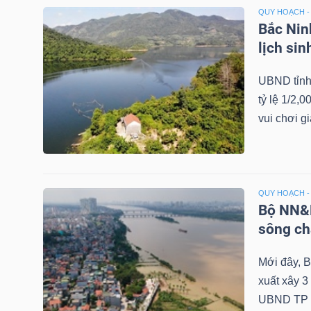
NGUYÊN
QUY HOẠCH -
Bắc Nin
VẬT
lịch si
LIỆU
UBND tỉnh
tỷ lệ 1/2,0
vui chơi giả
CÔNG
NGHIỆP
QUY HOẠCH -
Bộ NN&M
sông ch
TIÊU
DÙNG
Mới đây, 
KHÔNG
xuất xây 
THIẾT
UBND TP 