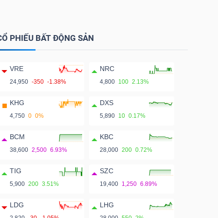
CỔ PHIẾU BẤT ĐỘNG SẢN
VRE
NRC
24,950
-350
-1.38%
4,800
100
2.13%
KHG
DXS
4,750
0
0%
5,890
10
0.17%
BCM
KBC
38,600
2,500
6.93%
28,000
200
0.72%
TIG
SZC
5,900
200
3.51%
19,400
1,250
6.89%
LDG
LHG