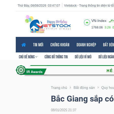
Thứ Bảy, 08/08/2026
03:47:08
Vietstock - Trang thông tin điện tử 
VN-Index
1768.06
3.28
Tất cả
Tính năng
Ngành
Mã chứng khoán
Lãnh
TIN MỚI
CHỨNG KHOÁN
DOANH NGHIỆP
BẤT ĐỘ
Tính
năng
CHỦ ĐỀ NÓNG
CÔNG BỐ THÔNG TIN
DỮ LIỆU VĨ MÔ
DỮ LIỆU NGÀ
(-)
VIETSTOCK
Trang chủ
Bất động sản
Quy hoạ
Bắc Giang sắp c
CHỨNG
KHOÁN
08/01/2025 21:37