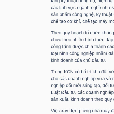
tầng kỹ thuật đồng bộ, hiện đạ
HÀNG
các lĩnh vực ngành nghề như sản
HÓA
sản phẩm công nghệ, kỹ thuật 
chế tạo cơ khí, chế tạo máy mó
Theo quy hoạch tổ chức không 
KINH
chức theo nhiều hình thức đá
TẾ
công trình được chia thành các
loại hình công nghiệp nhằm đ
kinh doanh của chủ đầu tư.
THẾ
Trong KCN có bố trí khu đất vớ
GIỚI
cho các doanh nghiệp vừa và n
nghiệp đổi mới sáng tạo, đối 
Luật Đầu tư, các doanh nghiệp
ĐÔNG
sản xuất, kinh doanh theo quy đ
DƯƠNG
Việc xây dựng từng nhà máy đả