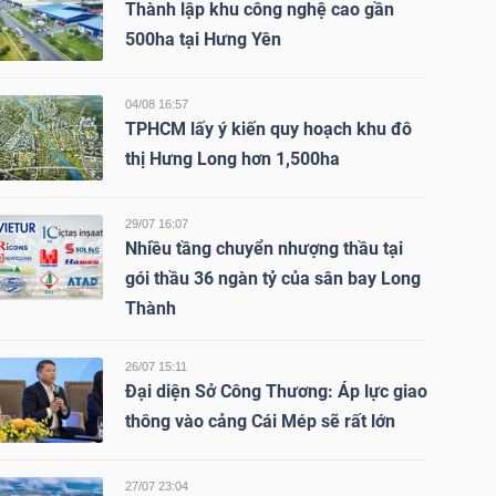
Thành lập khu công nghệ cao gần
500ha tại Hưng Yên
04/08 16:57
TPHCM lấy ý kiến quy hoạch khu đô
thị Hưng Long hơn 1,500ha
29/07 16:07
Nhiều tầng chuyển nhượng thầu tại
gói thầu 36 ngàn tỷ của sân bay Long
Thành
26/07 15:11
Đại diện Sở Công Thương: Áp lực giao
thông vào cảng Cái Mép sẽ rất lớn
27/07 23:04