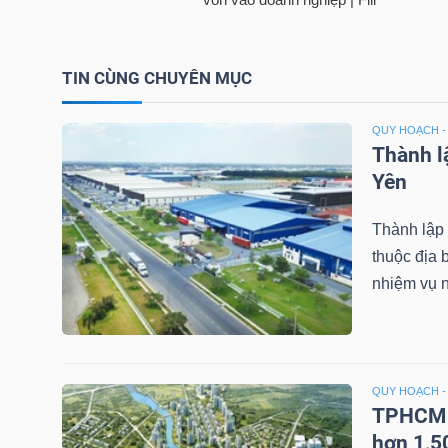
TIN CÙNG CHUYÊN MỤC
TRÁI
PHIẾU
QUY HOẠCH -
Thành l
Yên
CÔNG
CỤ
Thành lập
thuộc địa
ĐẦU
nhiệm vụ n
TƯ
TRUY
QUY HOẠCH -
XUẤT
TPHCM l
DỮ
hơn 1,5