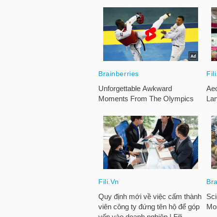
NGÀNH
DOANH
NGHIỆP
CỔ
PHIẾU
PHÁI
SINH