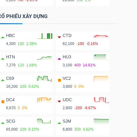
2,820
-30
-1.05%
28,000
550
2%
CỔ PHIẾU XÂY DỰNG
HBC
CTD
4,300
100
2.38%
62,100
-100
-0.16%
HTN
HU3
7,270
120
1.68%
3,100
400
14.81%
C69
VC2
16,200
100
0.62%
3,800
0
0%
DC4
UDC
6,670
0
0%
2,800
-200
-6.67%
SCG
SJM
65,000
100
0.15%
6,800
300
4.62%