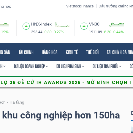
VietstockFinance
Đấu trường chứng k
tổng hợp
HNX-Index
VN30
0.19%
293.44
0.80
0.27%
1911.09
8.30
0.44%
 đạo
Tin tức
Báo cáo phân tích
Thuật ngữ
Dịch vụ
NG SẢN
TÀI CHÍNH
HÀNG HÓA
KINH TẾ
THẾ GIỚI
TÀI CHÍNH CÁ N
NH
DỮ LIỆU DOANH NGHIỆP
DỮ LIỆU PHÁI SINH
DỮ LIỆU TRÁI PHIẾU
C
ch - Hạ tầng
ó khu công nghiệp hơn 150ha