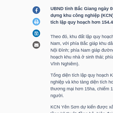
UBND tỉnh Bắc Giang ngày 0
dựng khu công nghiệp (KCN) 
DOANH
tích lập quy hoạch hơn 154.4
NGHIỆP
Theo đó, khu đất lập quy hoạc
Nam, với phía Bắc giáp khu dâ
BẤT
Nội Đình; phía Nam giáp đường
ĐỘNG
hoạch khu nhà ở sinh thái; ph
SẢN
Vĩnh Nghiêm).
Tổng diện tích lập quy hoạch 
nghiệp và kho tàng diện tích h
TÀI
thương mại hơn 15ha, chiếm 1
CHÍNH
người.
KCN Yên Sơn dự kiến được xây