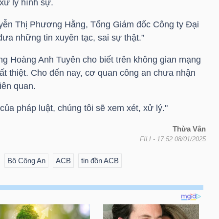
 xử lý hình sự.
yễn Thị Phương Hằng, Tổng Giám đốc Công ty Đại
ưa những tin xuyên tạc, sai sự thật.”
ớng Hoàng Anh Tuyên cho biết trên không gian mạng
hất thiệt. Cho đến nay, cơ quan công an chưa nhận
iên quan.
của pháp luật, chúng tôi sẽ xem xét, xử lý."
Thừa Vân
FILI
- 17:52 08/01/2025
Bộ Công An
ACB
tin đồn ACB