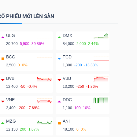
CỔ PHIẾU MỚI LÊN SÀN
ULG
DMX
20,700
5,900
39.86%
84,000
2,000
2.44%
BCG
TCD
2,500
0
0%
1,300
-200
-13.33%
BVB
VBB
12,400
-50
-0.4%
13,200
-250
-1.86%
VNE
DDG
2,400
-200
-7.69%
1,100
100
10%
MZG
ANI
12,150
200
1.67%
48,100
0
0%