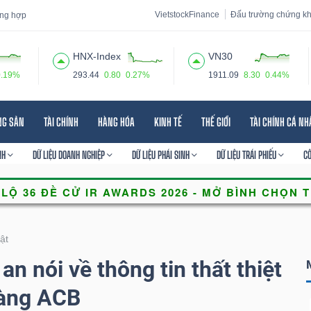
VietstockFinance
Đấu trường chứng k
tổng hợp
HNX-Index
VN30
0.19%
293.44
0.80
0.27%
1911.09
8.30
0.44%
 đạo
Tin tức
Báo cáo phân tích
Thuật ngữ
Dịch vụ
NG SẢN
TÀI CHÍNH
HÀNG HÓA
KINH TẾ
THẾ GIỚI
TÀI CHÍNH CÁ N
NH
DỮ LIỆU DOANH NGHIỆP
DỮ LIỆU PHÁI SINH
DỮ LIỆU TRÁI PHIẾU
C
ật
an nói về thông tin thất thiệt
hàng ACB