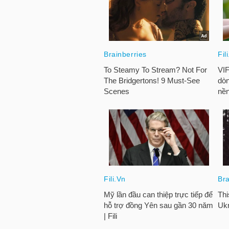
NGÀNH
DOANH
NGHIỆP
CỔ
PHIẾU
PHÁI
SINH