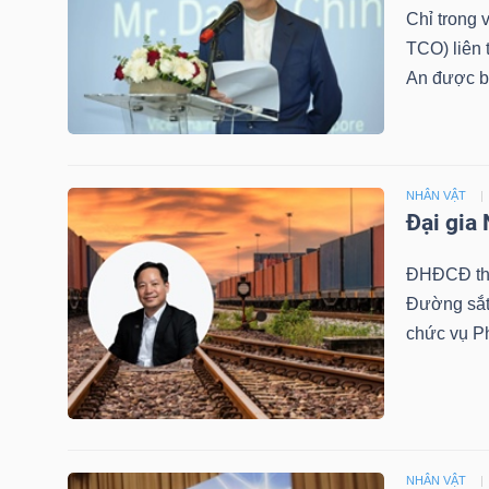
LIỆU
Chỉ trong
TCO) liên 
Ngành
An được b
(-)
VS-
SECTOR
NHÂN VẬT
Đại gia
ĐHĐCĐ thư
Đường sắt
chức vụ P
NĂNG
LƯỢNG
NHÂN VẬT