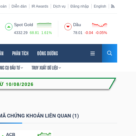
hoán
Diễn đàn
IR Awards
Dịch vụ
Đăng nhập
English
Spot Gold
Dầu
4332.29
68.81
1.61%
78.01
-0.04
-0.05%
HÂN
PHÂN TÍCH
ĐÔNG DƯƠNG
ÔNG CỤ ĐẦU TƯ
TRUY XUẤT DỮ LIỆU
MÃ CHỨNG KHOÁN LIÊN QUAN (1)
ACB