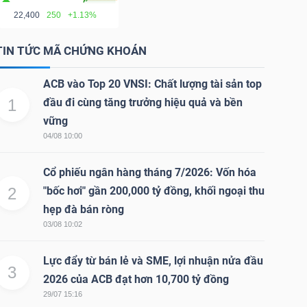
22,400
250
+1.13%
TIN TỨC MÃ CHỨNG KHOÁN
ACB vào Top 20 VNSI: Chất lượng tài sản top
1
đầu đi cùng tăng trưởng hiệu quả và bền
vững
04/08 10:00
Cổ phiếu ngân hàng tháng 7/2026: Vốn hóa
2
"bốc hơi" gần 200,000 tỷ đồng, khối ngoại thu
hẹp đà bán ròng
03/08 10:02
Lực đẩy từ bán lẻ và SME, lợi nhuận nửa đầu
3
2026 của ACB đạt hơn 10,700 tỷ đồng
29/07 15:16