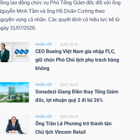
đồng lao động chức vụ Phó Tổng Giám đốc đối với ông
Nguyễn Minh Tâm và ông Hồ Doãn Cường theo
nguyện vọng cá nhân. Các quyết định có hiệu lực kể từ
ngày 31/07/2026.
NHÂN VẬT
31/07 18:40
CEO Boeing Việt Nam gia nhập FLC,
giữ chức Phó Chủ tịch phụ trách hàng
không
NHÂN VẬT
29/07 16:23
Sonadezi Giang Điền thay Tổng Giám
đốc, lợi nhuận quý 2 đi lùi 26%
NHÂN VẬT
29/07 09:15
Ông Trần Lê Phương trở thành tân
Chủ tịch Vincom Retail