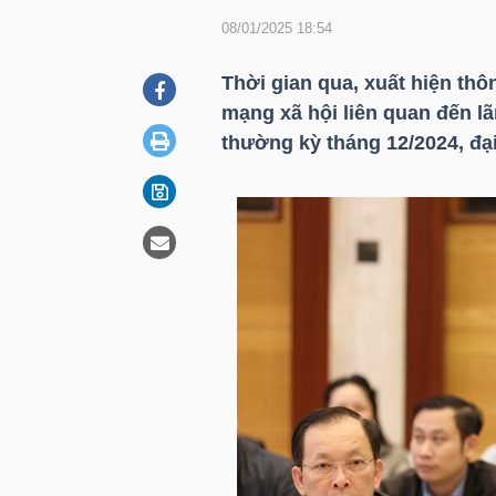
08/01/2025 18:54
DOANH
Thời gian qua, xuất hiện thô
NGHIỆP
mạng xã hội liên quan đến 
thường kỳ tháng 12/2024, đại
BẤT
ĐỘNG
SẢN
TÀI
CHÍNH