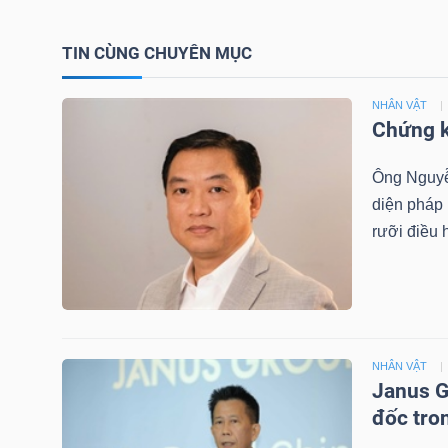
TIN CÙNG CHUYÊN MỤC
TRÁI
NHÂN VẬT
PHIẾU
Chứng k
Ông Nguyễn
CÔNG
diện pháp
CỤ
rưỡi điều 
ĐẦU
TƯ
NHÂN VẬT
TRUY
Janus G
XUẤT
đốc tro
DỮ