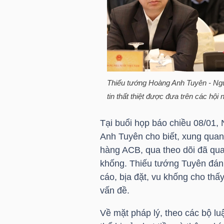
HÀNG
HÓA
KINH
TẾ
Thiếu tướng Hoàng Anh Tuyên - Ngườ
tin thất thiệt được đưa trên các h
Tại buổi họp báo chiều 08/01
THẾ
Anh Tuyên cho biết, xung quanh
GIỚI
hàng
ACB
, qua theo dõi đã qua
khống. Thiếu tướng Tuyên đánh 
cáo, bịa đặt, vu khống cho thấ
ĐÔNG
vấn đề.
DƯƠNG
Về mặt pháp lý, theo các bộ lu