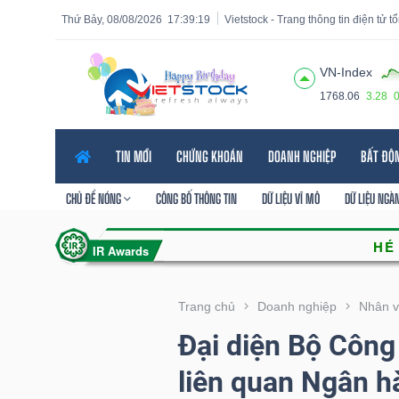
Thứ Bảy, 08/08/2026
17:39:21
Vietstock - Trang thông tin điện tử 
VN-Index
1768.06
3.28
Tất cả
Tính năng
Ngành
Mã chứng khoán
Lãnh
TIN MỚI
CHỨNG KHOÁN
DOANH NGHIỆP
BẤT ĐỘ
Tính
năng
CHỦ ĐỀ NÓNG
CÔNG BỐ THÔNG TIN
DỮ LIỆU VĨ MÔ
DỮ LIỆU NGÀ
(-)
VIETSTOCK
Trang chủ
Doanh nghiệp
Nhân v
Đại diện Bộ Công 
CHỨNG
liên quan Ngân 
KHOÁN