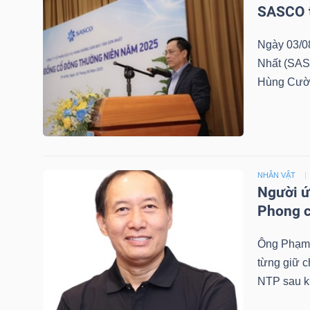
SASCO t
NGUYÊN
VẬT
Ngày 03/0
LIỆU
Nhất (SAS
Hùng Cường
CÔNG
NGHIỆP
NHÂN VẬT
Người ứ
Phong c
TIÊU
Ông Phạm 
DÙNG
từng giữ 
KHÔNG
NTP sau kh
THIẾT