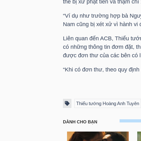
thể bị xử phạt tiền và thậm chí
TÀI
“Ví dụ như trường hợp bà Ngu
Nam cũng bị xét xử vì hành vi đ
CHÍNH
CÁ
Liên quan đến
ACB
, Thiếu tư
NHÂN
có những thông tin đơm đặt, t
được đơn thư của các bên có l
“Khi có đơn thư, theo quy định 
PHÂN
TÍCH
VIETSTOCKFINANCE
Thiếu tướng Hoàng Anh Tuyên
VĨ
MÔ