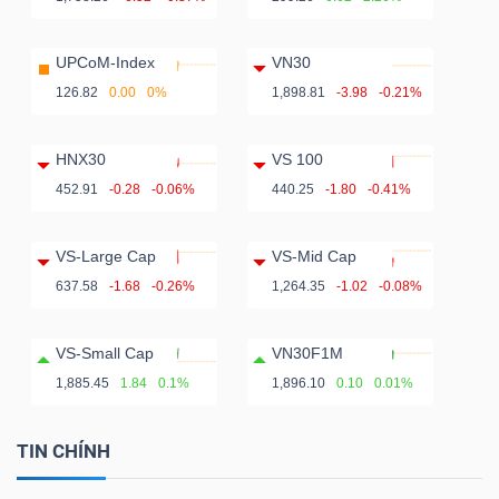
UPCoM-Index
VN30
126.82
0.00
0%
1,898.81
-3.98
-0.21%
HNX30
VS 100
452.91
-0.28
-0.06%
440.25
-1.80
-0.41%
VS-Large Cap
VS-Mid Cap
637.58
-1.68
-0.26%
1,264.35
-1.02
-0.08%
VS-Small Cap
VN30F1M
1,885.45
1.84
0.1%
1,896.10
0.10
0.01%
TIN CHÍNH