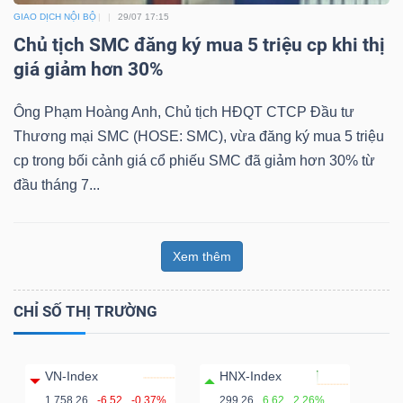
GIAO DỊCH NỘI BỘ
29/07 17:15
Chủ tịch SMC đăng ký mua 5 triệu cp khi thị
giá giảm hơn 30%
Ông Phạm Hoàng Anh, Chủ tịch HĐQT CTCP Đầu tư
Thương mại SMC (HOSE: SMC), vừa đăng ký mua 5 triệu
cp trong bối cảnh giá cổ phiếu SMC đã giảm hơn 30% từ
đầu tháng 7...
Xem thêm
CHỈ SỐ THỊ TRƯỜNG
VN-Index
HNX-Index
1,758.26
-6.52
-0.37%
299.26
6.62
2.26%