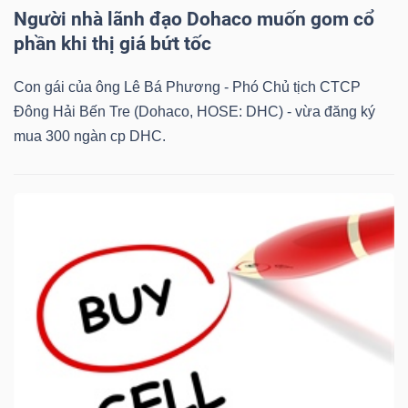
ngữ
Người nhà lãnh đạo Dohaco muốn gom cổ
(-)
phần khi thị giá bứt tốc
Dịch
Con gái của ông Lê Bá Phương - Phó Chủ tịch CTCP
vụ
Đông Hải Bến Tre (Dohaco, HOSE: DHC) - vừa đăng ký
(-)
mua 300 ngàn cp DHC.
Đào
tạo
Sách
tài
chính