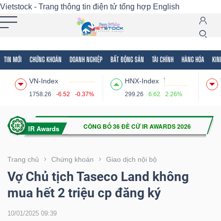
Vietstock - Trang thông tin điện tử tổng hợp
English
TIN MỚI
CHỨNG KHOÁN
DOANH NGHIỆP
BẤT ĐỘNG SẢN
TÀI CHÍNH
HÀNG HÓA
KIN
Tất cả
Tính năng
Ngành
Mã chứng khoán
Lãnh
VN-Index
HNX-Index
Tính
1758.26
-6.52
-0.37%
299.26
6.62
2.26%
năng
(-)
VIETSTOCK
Trang chủ
Chứng khoán
Giao dịch nội bộ
Vợ Chủ tịch Taseco Land không
mua hết 2 triệu cp đăng ký
CHỨNG
KHOÁN
10/01/2025 09:39