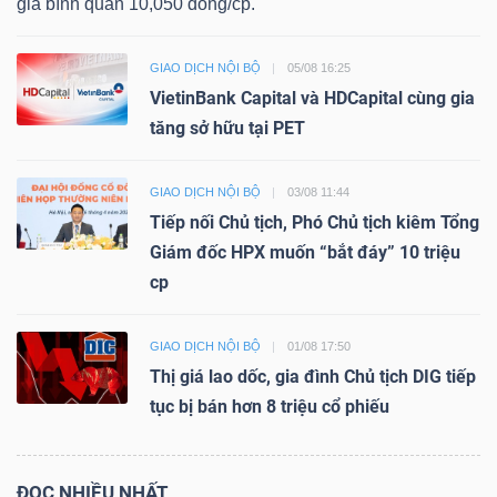
giá bình quân 10,050 đồng/cp.
GIAO DỊCH NỘI BỘ
05/08 16:25
VietinBank Capital và HDCapital cùng gia
tăng sở hữu tại PET
GIAO DỊCH NỘI BỘ
03/08 11:44
Tiếp nối Chủ tịch, Phó Chủ tịch kiêm Tổng
Giám đốc HPX muốn “bắt đáy” 10 triệu
cp
GIAO DỊCH NỘI BỘ
01/08 17:50
Thị giá lao dốc, gia đình Chủ tịch DIG tiếp
tục bị bán hơn 8 triệu cổ phiếu
ĐỌC NHIỀU NHẤT