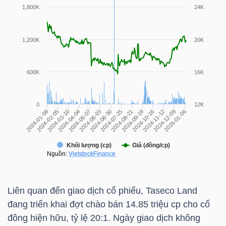
TÀI
CHÍNH
CÁ
NHÂN
PHÂN
TÍCH
VIETSTOCKFINANCE
Liên quan đến giao dịch cổ phiếu, Taseco Land
VĨ
đang triển khai đợt chào bán 14.85 triệu cp cho cổ
MÔ
đông hiện hữu, tỷ lệ 20:1. Ngày giao dịch không