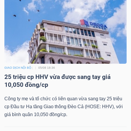
TÀI
CHÍNH
GIAO DỊCH NỘI BỘ
05/08 18:36
CÔNG
25 triệu cp HHV vừa được sang tay giá
NGHỆ
10,050 đồng/cp
THÔNG
TIN
Công ty mẹ và tổ chức có liên quan vừa sang tay 25 triệu
cp Đầu tư Hạ tầng Giao thông Đèo Cả (HOSE: HHV), với
giá bình quân 10,050 đồng/cp.