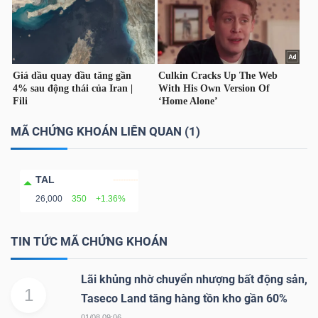
LIỆU
Ngành
(-)
VS-
SECTOR
MÃ CHỨNG KHOÁN LIÊN QUAN (1)
TAL
26,000
350
+1.36%
NĂNG
TIN TỨC MÃ CHỨNG KHOÁN
LƯỢNG
Lãi khủng nhờ chuyển nhượng bất động sản,
1
Taseco Land tăng hàng tồn kho gần 60%
01/08 09:06