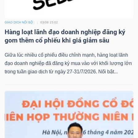
GIAO DỊCH NỘI BỘ
03/08 15:02
Hàng loạt lãnh đạo doanh nghiệp đăng ký
Công
gom thêm cổ phiếu khi giá giảm sâu
cụ
đầu
Giữa lúc nhiều cổ phiếu điều chỉnh mạnh, hàng loạt lãnh
tư
đạo doanh nghiệp đã đăng ký mua vào với khối lượng lớn
trong tuần giao dịch từ ngày 27-31/7/2026. Nổi bật...
Truyền
thông
tài
chính