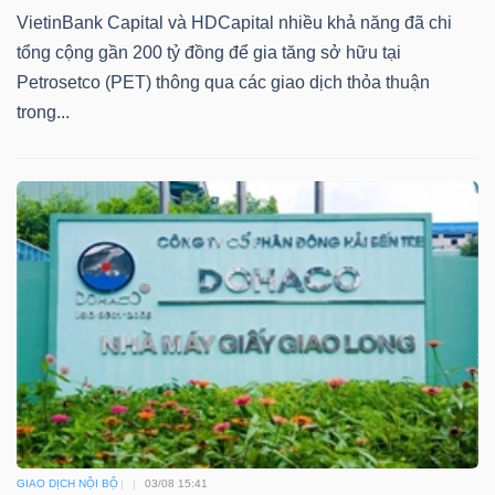
VietinBank Capital và HDCapital nhiều khả năng đã chi
Bài
tổng cộng gần 200 tỷ đồng để gia tăng sở hữu tại
viết
Petrosetco (PET) thông qua các giao dịch thỏa thuận
của
trong...
tác
giả
(-)
Báo
cáo
phân
tích
(-)
Thuật
GIAO DỊCH NỘI BỘ
03/08 15:41