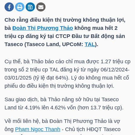
Cho rằng điều kiện thị trường không thuận lợi,
DOANH
bà
Đoàn Thị Phương Thảo
không mua hết 2
NGHIỆP
triệu cp đăng ký tại CTCP Đầu tư Bất động sản
Taseco (Taseco Land, UPCoM:
TAL
).
BẤT
Cụ thể, bà Thảo báo cáo chỉ mua được 1.27 triệu cp
ĐỘNG
trong số 2 triệu cp
TAL
đăng ký từ ngày 06/12/2024-
SẢN
03/01/2025 (tỷ lệ đạt 64%). Lý do không mua hết cổ
phiếu do điều kiện thị trường không thuận lợi.
Sau giao dịch, bà Thảo nâng sở hữu tại Taseco
TÀI
Land từ 4.19% lên 4.62% vốn (hơn 13.7 triệu cp).
CHÍNH
Về mối liên hệ, bà
Đoàn Thị Phương Thảo
là vợ
ông
Phạm Ngọc Thanh
- Chủ tịch HĐQT Taseco