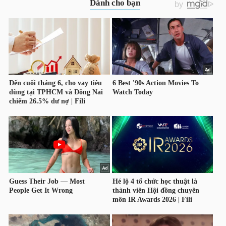
TRÁI
PHIẾU
CÔNG
CỤ
ĐẦU
TƯ
TRUY
XUẤT
DỮ