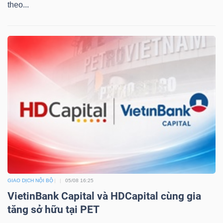
theo...
Mã
chứng
khoán
(-)
Tất cả
Cổ phiếu
Chỉ số
Chứng chỉ quỹ
Chứng 
Lãnh
đạo
(-)
Tất cả
Người nội bộ
Người liên quan
Cổ đông lớn
Tin
GIAO DỊCH NỘI BỘ
05/08 16:25
VietinBank Capital và HDCapital cùng gia
tức
tăng sở hữu tại PET
(-)