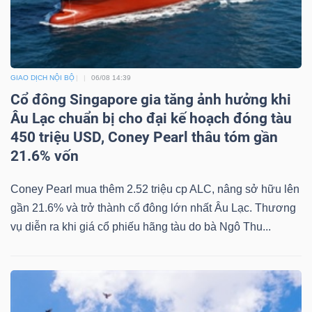
YẾU
GIAO DỊCH NỘI BỘ
06/08 14:39
TIÊU
Cổ đông Singapore gia tăng ảnh hưởng khi
DÙNG
Âu Lạc chuẩn bị cho đại kế hoạch đóng tàu
THIẾT
450 triệu USD, Coney Pearl thâu tóm gần
YẾU
21.6% vốn
Coney Pearl mua thêm 2.52 triệu cp ALC, nâng sở hữu lên
gần 21.6% và trở thành cổ đông lớn nhất Âu Lạc. Thương
vụ diễn ra khi giá cổ phiếu hãng tàu do bà Ngô Thu...
CHĂM
SÓC
SỨC
KHỎE