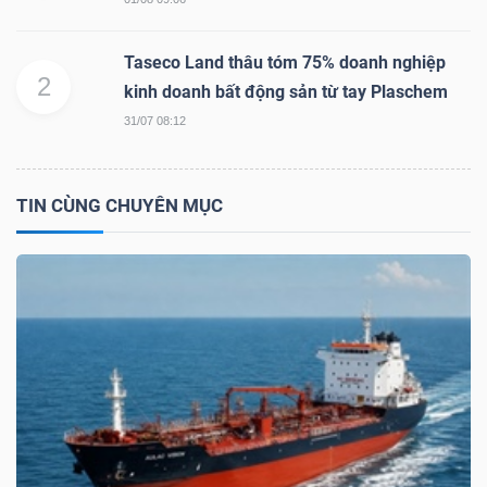
NGUYÊN
VẬT
Taseco Land thâu tóm 75% doanh nghiệp
LIỆU
2
kinh doanh bất động sản từ tay Plaschem
31/07 08:12
TIN CÙNG CHUYÊN MỤC
CÔNG
NGHIỆP
TIÊU
DÙNG
KHÔNG
THIẾT