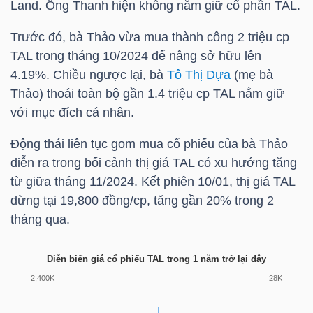
Land. Ông Thanh hiện không nắm giữ cổ phần
TAL
.
HÀNG
HÓA
Trước đó, bà Thảo vừa mua thành công 2 triệu cp
TAL
trong tháng 10/2024 để nâng sở hữu lên
4.19%. Chiều ngược lại, bà
Tô Thị Dựa
(mẹ bà
KINH
Thảo) thoái toàn bộ gần 1.4 triệu cp
TAL
nắm giữ
với mục đích cá nhân.
TẾ
Động thái liên tục gom mua cổ phiếu của bà Thảo
diễn ra trong bối cảnh thị giá
TAL
có xu hướng tăng
THẾ
từ giữa tháng 11/2024. Kết phiên 10/01, thị giá
TAL
GIỚI
dừng tại 19,800 đồng/cp, tăng gần 20% trong 2
tháng qua.
Diễn biến giá cổ phiếu TAL trong 1 năm trở lại đây
ĐÔNG
DƯƠNG