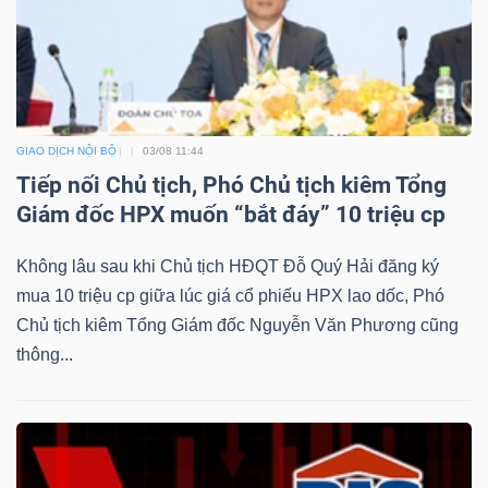
Dữ
liệu
GIAO DỊCH NỘI BỘ
03/08 11:44
tài
Tiếp nối Chủ tịch, Phó Chủ tịch kiêm Tổng
chính
Giám đốc HPX muốn “bắt đáy” 10 triệu cp
Không lâu sau khi Chủ tịch HĐQT Đỗ Quý Hải đăng ký
mua 10 triệu cp giữa lúc giá cổ phiếu HPX lao dốc, Phó
Chủ tịch kiêm Tổng Giám đốc Nguyễn Văn Phương cũng
thông...