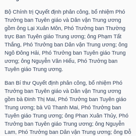
ngữ
(-)
Bộ Chính trị Quyết định phân công, bổ nhiệm Phó
Trưởng ban Tuyên giáo và Dân vận Trung ương
gồm ông Lại Xuân Môn, Phó Trưởng ban Thường
Dịch
trực Ban Tuyên giáo Trung ương; ông Phạm Tất
vụ
Thắng, Phó Trưởng ban Dân vận Trung ương; ông
(-)
Ngô Đông Hải, Phó Trưởng ban Tuyên giáo Trung
ương; ông Nguyễn Văn Hiếu, Phó Trưởng ban
Tuyên giáo Trung ương.
Đào
tạo
Ban Bí thư Quyết định phân công, bổ nhiệm Phó
Trưởng ban Tuyên giáo và Dân vận Trung ương
gồm bà Đinh Thị Mai, Phó Trưởng ban Tuyên giáo
Trung ương; bà Vũ Thanh Mai, Phó Trưởng ban
Tuyên giáo Trung ương; ông Phan Xuân Thủy, Phó
Sách
Trưởng ban Tuyên giáo Trung ương; ông Nguyễn
tài
Lam, Phó Trưởng ban Dân vận Trung ương; ông Đỗ
chính