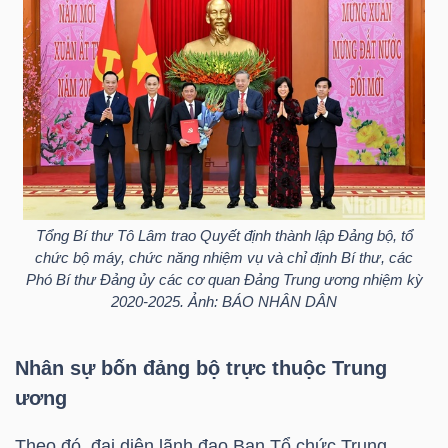
HÀNG
HÓA
KINH
TẾ
Tổng Bí thư Tô Lâm trao Quyết định thành lập Đảng bộ, tổ
THẾ
chức bộ máy, chức năng nhiệm vụ và chỉ định Bí thư, các
Phó Bí thư Đảng ủy các cơ quan Đảng Trung ương nhiệm kỳ
GIỚI
2020-2025. Ảnh: BÁO NHÂN DÂN
Nhân sự bốn đảng bộ trực thuộc Trung
ĐÔNG
ương
DƯƠNG
Theo đó, đại diện lãnh đạo Ban Tổ chức Trung