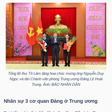
DỊCH
VỤ
TRUYỀN
THÔNG
TIỆN
ÍCH
Tổng Bí thư Tô Lâm tặng hoa chúc mừng ông Nguyễn Duy
Ngọc và tân Chánh văn phòng Trung ương Đảng Lê Hoài
Trung. Ảnh: BÁO NHÂN DÂN
BẤT
ĐỘNG
Nhân sự 3 cơ quan Đảng ở Trung ương
SẢN