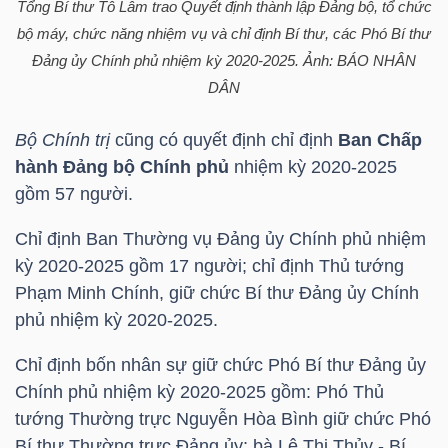
Tổng Bí thư Tô Lâm trao Quyết định thành lập Đảng bộ, tổ chức
bộ máy, chức năng nhiệm vụ và chỉ định Bí thư, các Phó Bí thư
Đảng ủy Chính phủ nhiệm kỳ 2020-2025. Ảnh: BÁO NHÂN
TRÁI
DÂN
PHIẾU
Bộ Chính trị
cũng có quyết định chỉ định
Ban Chấp
hành Đảng bộ Chính phủ
nhiệm kỳ 2020-2025
gồm 57 người.
CÔNG
CỤ
Chỉ định Ban Thường vụ Đảng ủy Chính phủ nhiệm
ĐẦU
kỳ 2020-2025 gồm 17 người; chỉ định Thủ tướng
TƯ
Phạm Minh Chính, giữ chức Bí thư Đảng ủy Chính
phủ nhiệm kỳ 2020-2025.
Chỉ định bốn nhân sự giữ chức Phó Bí thư Đảng ủy
TRUY
Chính phủ nhiệm kỳ 2020-2025 gồm: Phó Thủ
XUẤT
tướng Thường trực Nguyễn Hòa Bình giữ chức Phó
DỮ
Bí thư Thường trực Đảng ủy; bà Lê Thị Thủy - Bí