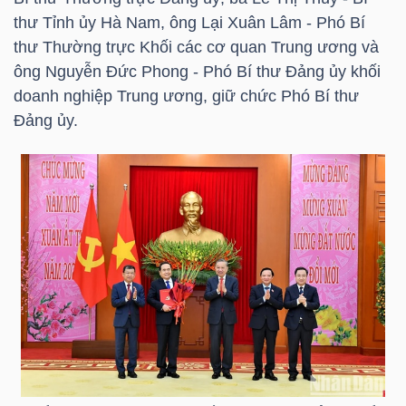
LIỆU
thư Tỉnh ủy Hà Nam, ông Lại Xuân Lâm - Phó Bí
thư Thường trực Khối các cơ quan Trung ương và
Ngành
ông Nguyễn Đức Phong - Phó Bí thư Đảng ủy khối
(-)
doanh nghiệp Trung ương, giữ chức Phó Bí thư
Đảng ủy.
VS-
SECTOR
NĂNG
LƯỢNG