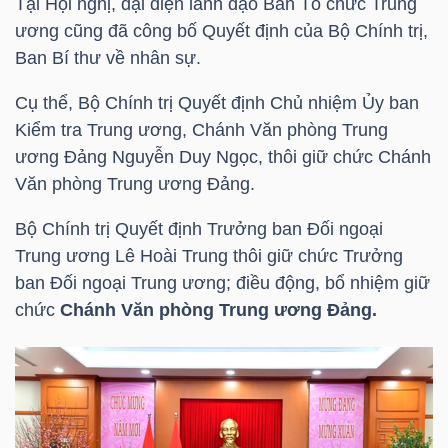
Tại Hội nghị, đại diện lãnh đạo Ban Tổ chức Trung
Mã
ương cũng đã công bố Quyết định của Bộ Chính trị,
chứng
Ban Bí thư về nhân sự.
khoán
Cụ thể, Bộ Chính trị Quyết định Chủ nhiệm Ủy ban
(-)
Kiểm tra Trung ương, Chánh Văn phòng Trung
Tất cả
Cổ phiếu
Chỉ số
Chứng chỉ quỹ
Chứng 
ương Đảng Nguyễn Duy Ngọc, thôi giữ chức Chánh
Văn phòng Trung ương Đảng.
Lãnh
Bộ Chính trị Quyết định Trưởng ban Đối ngoại
đạo
Trung ương Lê Hoài Trung thôi giữ chức Trưởng
(-)
ban Đối ngoại Trung ương; điều động, bổ nhiệm giữ
Tất cả
Người nội bộ
Người liên quan
Cổ đông lớn
chức
Chánh Văn phòng Trung ương Đảng.
Tin
tức
(-)