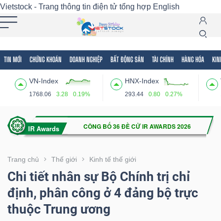
Vietstock - Trang thông tin điện tử tổng hợp
English
TIN MỚI
CHỨNG KHOÁN
DOANH NGHIỆP
BẤT ĐỘNG SẢN
TÀI CHÍNH
HÀNG HÓA
KIN
Tất cả
Tính năng
Ngành
Mã chứng khoán
Lãnh
VN-Index
HNX-Index
Tính
1768.06
3.28
0.19%
293.44
0.80
0.27%
năng
(-)
VIETSTOCK
Trang chủ
Thế giới
Kinh tế thế giới
Chi tiết nhân sự Bộ Chính trị chỉ
định, phân công ở 4 đảng bộ trực
CHỨNG
thuộc Trung ương
KHOÁN