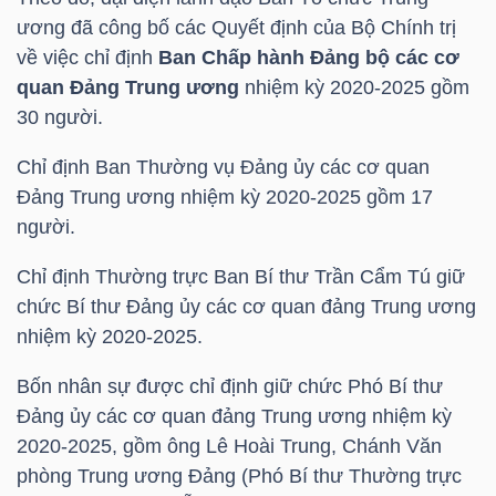
ương đã công bố các Quyết định của Bộ Chính trị
TÀI
về việc chỉ định
Ban Chấp hành Đảng bộ các cơ
CHÍNH
quan Đảng Trung ương
nhiệm kỳ 2020-2025 gồm
CÁ
30 người.
NHÂN
Chỉ định Ban Thường vụ Đảng ủy các cơ quan
Đảng Trung ương nhiệm kỳ 2020-2025 gồm 17
người.
PHÂN
Chỉ định Thường trực Ban Bí thư Trần Cẩm Tú giữ
TÍCH
chức Bí thư Đảng ủy các cơ quan đảng Trung ương
VIETSTOCKFINANCE
nhiệm kỳ 2020-2025.
Bốn nhân sự được chỉ định giữ chức Phó Bí thư
Đảng ủy các cơ quan đảng Trung ương nhiệm kỳ
VĨ
2020-2025, gồm ông Lê Hoài Trung, Chánh Văn
MÔ
phòng Trung ương Đảng (Phó Bí thư Thường trực