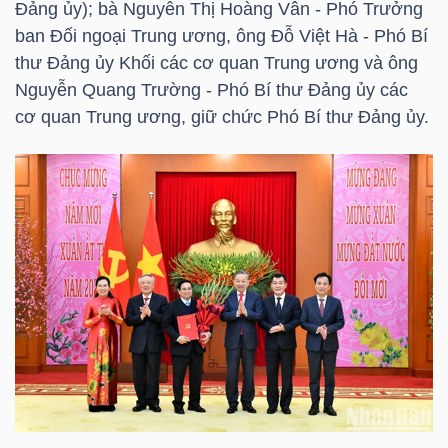
Đảng ủy); bà Nguyễn Thị Hoàng Vân - Phó Trưởng
ban Đối ngoại Trung ương, ông Đỗ Việt Hà - Phó Bí
thư Đảng ủy Khối các cơ quan Trung ương và ông
NGÀNH
Nguyễn Quang Trường - Phó Bí thư Đảng ủy các
cơ quan Trung ương, giữ chức Phó Bí thư Đảng ủy.
DOANH
NGHIỆP
CỔ
PHIẾU
PHÁI
SINH