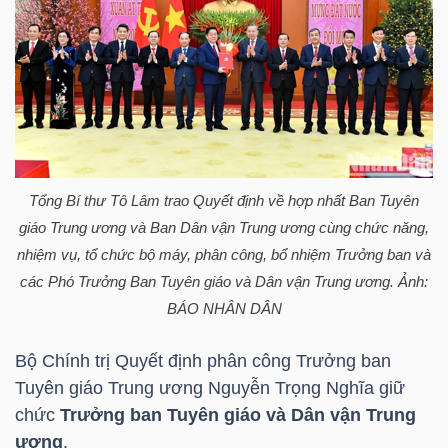
Bài
viết
của
tác
giả
(-)
Tổng Bí thư Tô Lâm trao Quyết định về hợp nhất Ban Tuyên
giáo Trung ương và Ban Dân vận Trung ương cùng chức năng,
Báo
nhiệm vụ, tổ chức bộ máy, phân công, bổ nhiệm Trưởng ban và
cáo
các Phó Trưởng Ban Tuyên giáo và Dân vận Trung ương. Ảnh:
phân
BÁO NHÂN DÂN
tích
(-)
Bộ Chính trị Quyết định phân công Trưởng ban
Tuyên giáo Trung ương Nguyễn Trọng Nghĩa giữ
chức
Trưởng ban Tuyên giáo và Dân vận Trung
Thuật
ương
.