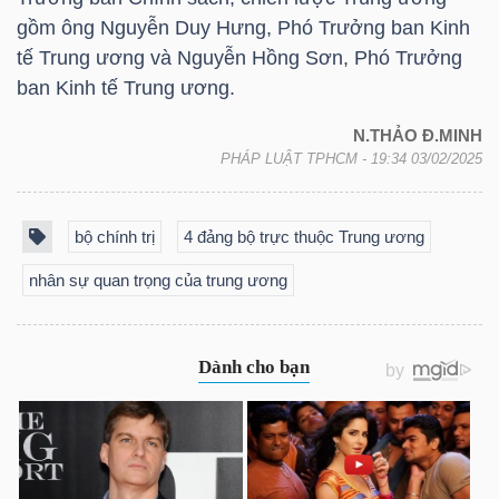
gồm ông Nguyễn Duy Hưng, Phó Trưởng ban Kinh
tế Trung ương và Nguyễn Hồng Sơn, Phó Trưởng
ban Kinh tế Trung ương.
Dữ
liệu
N.THẢO Đ.MINH
PHÁP LUẬT TPHCM
- 19:34 03/02/2025
tài
chính
bộ chính trị
4 đảng bộ trực thuộc Trung ương
nhân sự quan trọng của trung ương