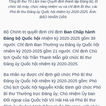
Tổng Bí thư Tô Lâm trao Quyết định thành lập Đảng bộ, tổ
NGUYÊN
chức bộ máy, chức năng nhiệm vụ và chỉ định Bí thư, các
VẬT
Phó Bí thư Đảng ủy Quốc hội nhiệm kỳ 2020-2025. Ảnh:
BÁO NHÂN DÂN
LIỆU
Bộ Chính trị quyết định chỉ định
Ban Chấp hành
Đảng bộ Quốc hội
nhiệm kỳ 2020-2025 gồm 39
người. Chỉ định Ban Thường vụ Đảng ủy Quốc hội
CÔNG
nhiệm kỳ 2020-2025 gồm 21 người. Chỉ định Chủ
NGHIỆP
tịch Quốc hội Trần Thanh Mẫn giữ chức Bí thư
Đảng ủy Quốc hội nhiệm kỳ 2020-2025.
Ba nhân sự được chỉ định giữ chức Phó Bí thư
Đảng ủy Quốc hội nhiệm kỳ 2020-2025 gồm: Phó
TIÊU
Chủ tịch Quốc hội Nguyễn Khắc Định giữ chức Phó
DÙNG
Bí thư Thường trực Đảng ủy; Chủ nhiệm Ủy ban
KHÔNG
Đối ngoại của Quốc hội Vũ Hải Hà và Phó Bí thư
THIẾT