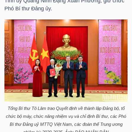
Tỉnh ủy Quảng Ninh Đặng Xuân Phương, giữ chức
YẾU
Phó Bí thư Đảng ủy.
TIÊU
DÙNG
THIẾT
YẾU
CHĂM
SÓC
Tổng Bí thư Tô Lâm trao Quyết định về thành lập Đảng bộ, tổ
SỨC
chức bộ máy, chức năng nhiệm vụ và chỉ định Bí thư, các Phó
KHỎE
Bí thư Đảng uỷ MTTQ Việt Nam, các đoàn thể Trung ương