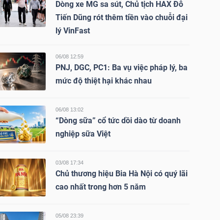
Dòng xe MG sa sút, Chủ tịch HAX Đỗ
Tiến Dũng rót thêm tiền vào chuỗi đại
lý VinFast
06/08 12:59
PNJ, DGC, PC1: Ba vụ việc pháp lý, ba
mức độ thiệt hại khác nhau
06/08 13:02
“Dòng sữa” cổ tức dồi dào từ doanh
nghiệp sữa Việt
03/08 17:34
Chủ thương hiệu Bia Hà Nội có quý lãi
cao nhất trong hơn 5 năm
05/08 23:39