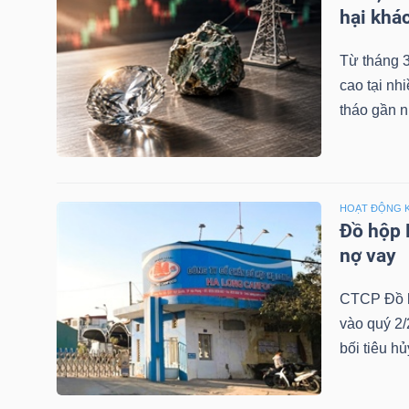
LIỆU
hại khá
Từ tháng 3
Ngành
cao tại nh
(-)
tháo gần n
VS-
SECTOR
HOẠT ĐỘNG 
Đồ hộp 
nợ vay
NĂNG
CTCP Đồ h
LƯỢNG
vào quý 2/
bối tiêu h