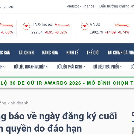
VietstockFinance
Đấu trường chứng k
 tổng hợp
HNX-Index
VN30
-0.66%
292.64
-0.95
-0.32%
1902.79
-14.09
-0.74%
 đạo
Tin tức
Báo cáo phân tích
Thuật ngữ
Dịch vụ
NG SẢN
TÀI CHÍNH
HÀNG HÓA
KINH TẾ
THẾ GIỚI
TÀI CHÍNH CÁ N
NH
DỮ LIỆU DOANH NGHIỆP
DỮ LIỆU PHÁI SINH
DỮ LIỆU TRÁI PHIẾU
C
ộng kinh doanh
 báo về ngày đăng ký cuối
n quyền do đáo hạn