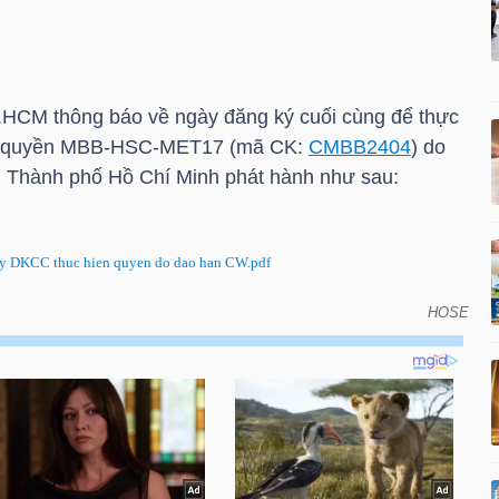
.HCM
thông báo về ngày đăng ký cuối cùng để thực
g quyền MBB-HSC-MET17 (mã CK:
CMBB2404
) do
 Thành phố Hồ Chí Minh phát hành như sau:
 DKCC thuc hien quyen do dao han CW.pdf
HOSE
đăng ký cuối cùng để thực hiện quyền do đáo hạn