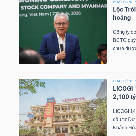
HOẠT ĐỘNG 
Lộc Trờ
TÀI
hoảng
CHÍNH
CÁ
Công ty do
NHÂN
BCTC quý 2
chưa được
PHÂN
TÍCH
HOẠT ĐỘNG 
VIETSTOCKFINANCE
LICOGI 
2,100 t
LICOGI 14
đầu tư Dự 
VĨ
Khánh Hòa 
MÔ