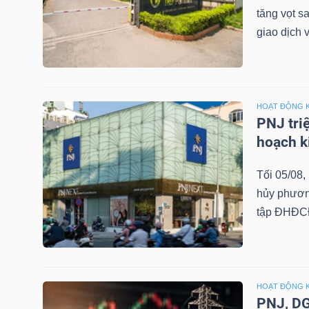
tăng vọt s
giao dịch 
TRÁI
PHIẾU
HOẠT ĐỘNG 
PNJ tri
CÔNG
hoạch k
CỤ
Tối 05/08
ĐẦU
hủy phương
TƯ
tập ĐHĐCĐ
TRUY
XUẤT
HOẠT ĐỘNG 
DỮ
PNJ, DG