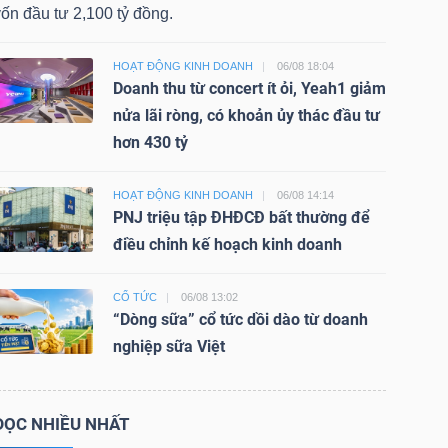
ốn đầu tư 2,100 tỷ đồng.
HOẠT ĐỘNG KINH DOANH
06/08 18:04
Doanh thu từ concert ít ỏi, Yeah1 giảm
nửa lãi ròng, có khoản ủy thác đầu tư
hơn 430 tỷ
HOẠT ĐỘNG KINH DOANH
06/08 14:14
PNJ triệu tập ĐHĐCĐ bất thường để
điều chỉnh kế hoạch kinh doanh
CỔ TỨC
06/08 13:02
“Dòng sữa” cổ tức dồi dào từ doanh
nghiệp sữa Việt
ĐỌC NHIỀU NHẤT