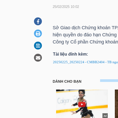
25/02/2025 10:02
DOANH
NGHIỆP
Sở Giao dịch Chứng khoán
TP
hiện quyền do đáo hạn Chứn
Công ty Cổ phần Chứng khoán
BẤT
Tài liệu đính kèm:
ĐỘNG
20250225_20250224 - CMBB2404 - TB ngay
SẢN
CMBB2404: Thông báo về ngày 
TÀI
CHÍNH