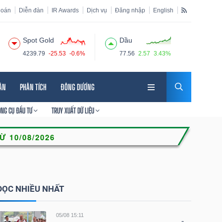
hoán
Diễn đàn
IR Awards
Dịch vụ
Đăng nhập
English
Spot Gold
Dầu
4239.79
-25.53
-0.6%
77.56
2.57
3.43%
HÂN
PHÂN TÍCH
ĐÔNG DƯƠNG
ÔNG CỤ ĐẦU TƯ
TRUY XUẤT DỮ LIỆU
ĐỌC NHIỀU NHẤT
05/08 15:11