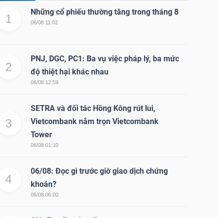
Những cổ phiếu thường tăng trong tháng 8
1
06/08 11:02
PNJ, DGC, PC1: Ba vụ việc pháp lý, ba mức
2
độ thiệt hại khác nhau
06/08 12:59
SETRA và đối tác Hồng Kông rút lui,
3
Vietcombank nắm trọn Vietcombank
Tower
06/08 01:10
06/08: Đọc gì trước giờ giao dịch chứng
4
khoán?
06/08 06:00