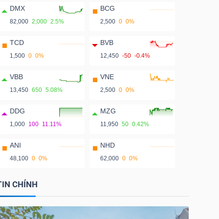
DMX
BCG
82,000
2,000
2.5%
2,500
0
0%
TCD
BVB
1,500
0
0%
12,450
-50
-0.4%
VBB
VNE
13,450
650
5.08%
2,500
0
0%
DDG
MZG
1,000
100
11.11%
11,950
50
0.42%
ANI
NHD
48,100
0
0%
62,000
0
0%
TIN CHÍNH