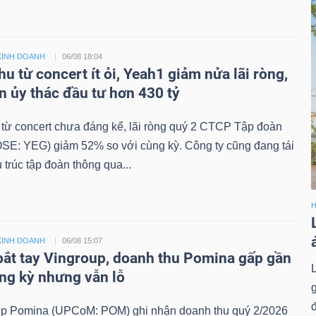
KINH DOANH
06/08 18:04
u từ concert ít ỏi, Yeah1 giảm nửa lãi ròng,
n ủy thác đầu tư hơn 430 tỷ
từ concert chưa đáng kể, lãi ròng quý 2 CTCP Tập đoàn
SE: YEG) giảm 52% so với cùng kỳ. Công ty cũng đang tái
 trúc tập đoàn thông qua...
H
KINH DOANH
06/08 15:07
bắt tay Vingroup, doanh thu Pomina gấp gần
ùng kỳ nhưng vẫn lỗ
đ
 Pomina (UPCoM: POM) ghi nhận doanh thu quý 2/2026