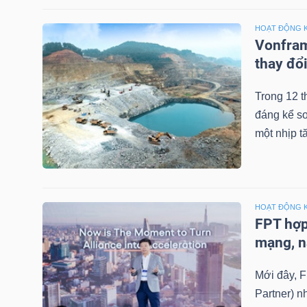
NGUYÊN
HOẠT ĐỘNG 
VẬT
Vonfram
LIỆU
thay đổi
Trong 12 t
đáng kể so
CÔNG
một nhịp t
NGHIỆP
HOẠT ĐỘNG 
FPT hợp
TIÊU
mạng, n
DÙNG
KHÔNG
Mới đây, F
THIẾT
Partner) n