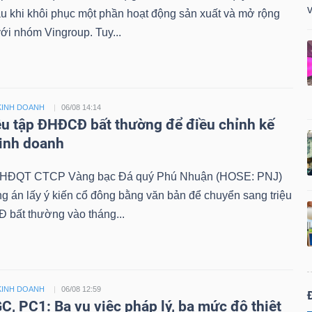
v
au khi khôi phục một phần hoạt động sản xuất và mở rộng
với nhóm Vingroup. Tuy...
KINH DOANH
06/08 14:14
ệu tập ĐHĐCĐ bất thường để điều chỉnh kế
inh doanh
, HĐQT CTCP Vàng bạc Đá quý Phú Nhuận (HOSE: PNJ)
 án lấy ý kiến cổ đông bằng văn bản để chuyển sang triệu
 bất thường vào tháng...
KINH DOANH
06/08 12:59
C, PC1: Ba vụ việc pháp lý, ba mức độ thiệt