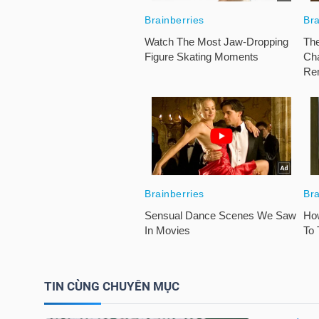
HÀNG
HÓA
KINH
TẾ
THẾ
GIỚI
ĐÔNG
TIN CÙNG CHUYÊN MỤC
DƯƠNG