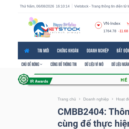
Thứ Năm, 06/08/2026
16:10:16
Vietstock - Trang thông tin điện tử
VN-Index
1764.78
-11.68
Tất cả
Tính năng
Ngành
Mã chứng khoán
Lãnh
TIN MỚI
CHỨNG KHOÁN
DOANH NGHIỆP
BẤT ĐỘ
Tính
năng
CHỦ ĐỀ NÓNG
CÔNG BỐ THÔNG TIN
DỮ LIỆU VĨ MÔ
DỮ LIỆU NGÀ
(-)
VIETSTOCK
Trang chủ
Doanh nghiệp
Hoạt đ
CMBB2404: Thông
CHỨNG
cùng để thực hiệ
KHOÁN