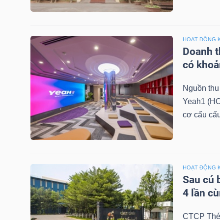
NGÀNH
HOẠT ĐỘNG 
Doanh th
có khoả
DOANH
Nguồn thu 
NGHIỆP
Yeah1 (HO
cơ cấu cấu
CỔ
PHIẾU
HOẠT ĐỘNG 
Sau cú 
4 lần c
PHÁI
SINH
CTCP Thép