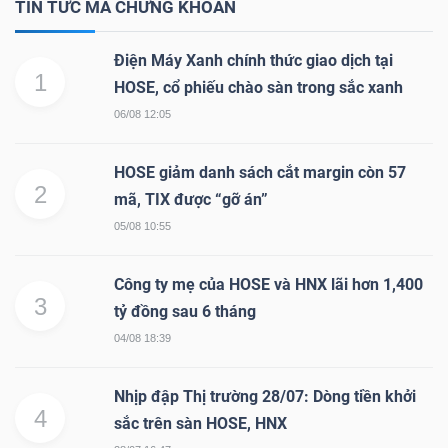
TIN TỨC MÃ CHỨNG KHOÁN
Điện Máy Xanh chính thức giao dịch tại
NGÀNH
1
HOSE, cổ phiếu chào sàn trong sắc xanh
06/08 12:05
DOANH
HOSE giảm danh sách cắt margin còn 57
2
NGHIỆP
mã, TIX được “gỡ án”
05/08 10:55
Công ty mẹ của HOSE và HNX lãi hơn 1,400
CỔ
3
tỷ đồng sau 6 tháng
PHIẾU
04/08 18:39
Nhịp đập Thị trường 28/07: Dòng tiền khởi
PHÁI
4
sắc trên sàn HOSE, HNX
SINH