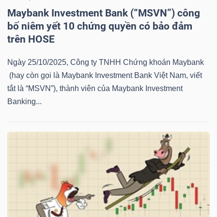
YẾU
Maybank Investment Bank (“MSVN”) công
bố niêm yết 10 chứng quyền có bảo đảm
trên HOSE
Ngày 25/10/2025, Công ty TNHH Chứng khoán Maybank
TIÊU
(hay còn gọi là Maybank Investment Bank Việt Nam, viết
DÙNG
tắt là “MSVN”), thành viên của Maybank Investment
THIẾT
Banking...
YẾU
CHĂM
SÓC
SỨC
KHỎE