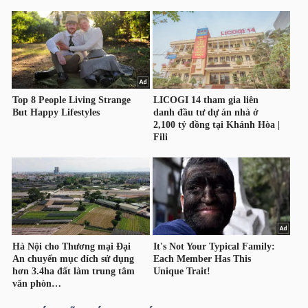
TÀI
CHÍNH
CÁ
NHÂN
PHÂN
TÍCH
VIETSTOCKFINANCE
VĨ
MÔ