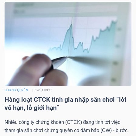
Mã
chứng
khoán
(-)
Tất cả
Cổ phiếu
Chỉ số
Chứng chỉ quỹ
Chứng 
Lãnh
đạo
(-)
CHỨNG QUYỀN
14/04 09:15
Tất cả
Người nội bộ
Người liên quan
Cổ đông lớn
Hàng loạt CTCK tính gia nhập sân chơi “lời
vô hạn, lỗ giới hạn”
Tin
tức
Nhiều công ty chứng khoán (CTCK) đang tính tới việc
(-)
tham gia sân chơi chứng quyền có đảm bảo (CW) - bước