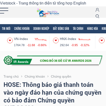
Vietstock - Trang thông tin điện tử tổng hợp
English
TIN MỚI
CHỨNG KHOÁN
DOANH NGHIỆP
BẤT ĐỘNG SẢN
TÀI CHÍNH
HÀNG HÓA
KIN
Tất cả
Tính năng
Ngành
Mã chứng khoán
Lãnh
VN-Index
HNX-Index
Tính
1764.78
-11.68
-0.66%
292.64
-0.95
-0.32%
năng
(-)
VIETSTOCK
Trang chủ
Chứng khoán
Chứng quyền
HOSE: Thông báo giá thanh toán
vào ngày đáo hạn của chứng quyền
CHỨNG
có bảo đảm Chứng quyền
KHOÁN