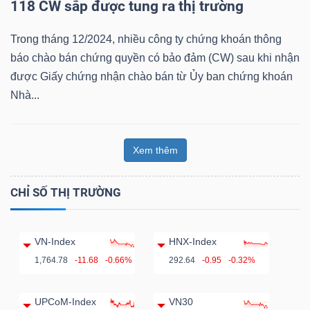
118 CW sắp được tung ra thị trường
Trong tháng 12/2024, nhiều công ty chứng khoán thông
báo chào bán chứng quyền có bảo đảm (CW) sau khi nhận
được Giấy chứng nhận chào bán từ Ủy ban chứng khoán
Công
Nhà...
cụ
đầu
tư
Xem thêm
CHỈ SỐ THỊ TRƯỜNG
Truyền
VN-Index
HNX-Index
thông
1,764.78
-11.68
-0.66%
292.64
-0.95
-0.32%
tài
chính
UPCoM-Index
VN30