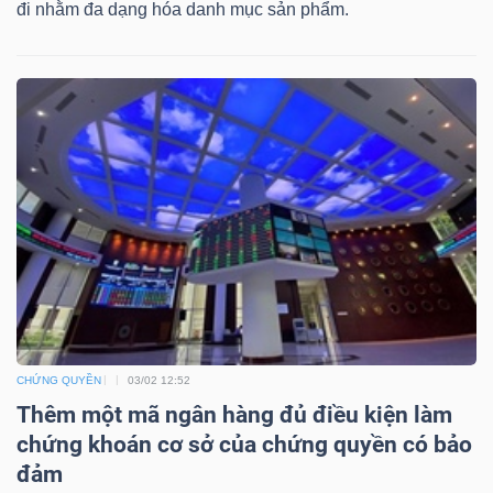
đi nhằm đa dạng hóa danh mục sản phẩm.
Bài
viết
của
tác
giả
(-)
Báo
cáo
phân
tích
CHỨNG QUYỀN
03/02 12:52
(-)
Thêm một mã ngân hàng đủ điều kiện làm
chứng khoán cơ sở của chứng quyền có bảo
Thuật
đảm