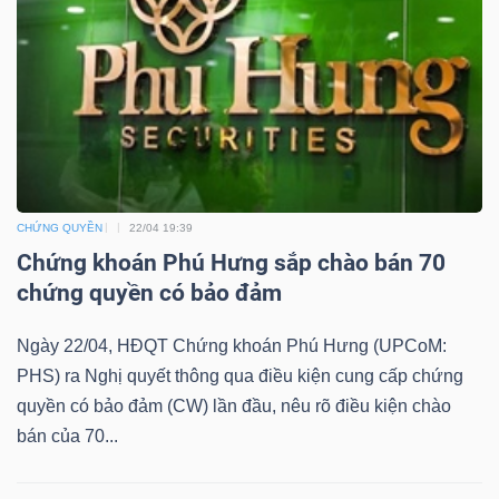
DỊCH
VỤ
TRUYỀN
THÔNG
CHỨNG QUYỀN
22/04 19:39
TIỆN
Chứng khoán Phú Hưng sắp chào bán 70
ÍCH
chứng quyền có bảo đảm
Ngày 22/04, HĐQT Chứng khoán Phú Hưng (UPCoM:
PHS) ra Nghị quyết thông qua điều kiện cung cấp chứng
BẤT
quyền có bảo đảm (CW) lần đầu, nêu rõ điều kiện chào
ĐỘNG
bán của 70...
SẢN