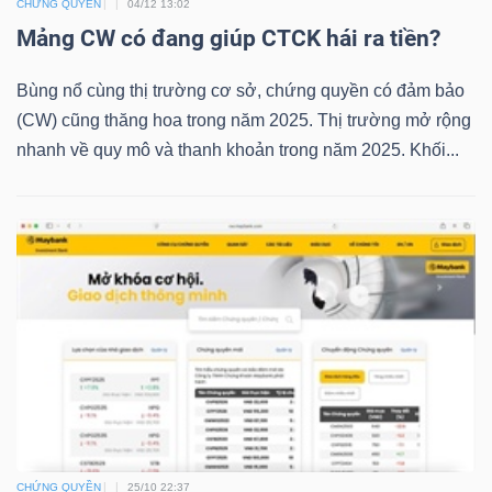
CHỨNG QUYỀN
04/12 13:02
NGUYÊN
Mảng CW có đang giúp CTCK hái ra tiền?
VẬT
LIỆU
Bùng nổ cùng thị trường cơ sở, chứng quyền có đảm bảo
(CW) cũng thăng hoa trong năm 2025. Thị trường mở rộng
nhanh về quy mô và thanh khoản trong năm 2025. Khối...
CÔNG
NGHIỆP
TIÊU
DÙNG
KHÔNG
THIẾT
CHỨNG QUYỀN
25/10 22:37