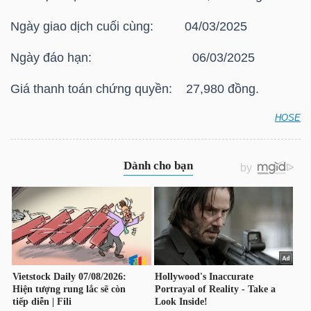
HÀNG
Ngày giao dịch cuối cùng: 04/03/2025
HÓA
Ngày đáo hạn: 06/03/2025
Giá thanh toán chứng quyền: 27,980 đồng.
KINH
TẾ
HOSE
HOSE: Thông báo giá thanh toán vào ngày đáo hạn
của chứng quyền có bảo đảm Chứng quyền
CHPG2403
THẾ
GIỚI
ĐÔNG
DƯƠNG