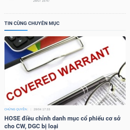
28/07 16:47
TIN CÙNG CHUYÊN MỤC
TRÁI
PHIẾU
CÔNG
CỤ
ĐẦU
TƯ
TRUY
CHỨNG QUYỀN
28/04 17:33
HOSE điều chỉnh danh mục cổ phiếu cơ sở
XUẤT
cho CW, DGC bị loại
DỮ