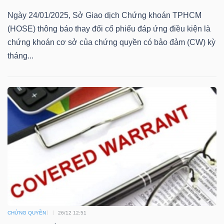
ngữ
(-)
Ngày 24/01/2025, Sở Giao dịch Chứng khoán TPHCM
(HOSE) thông báo thay đổi cổ phiếu đáp ứng điều kiện là
chứng khoán cơ sở của chứng quyền có bảo đảm (CW) kỳ
Dịch
tháng...
vụ
(-)
Đào
tạo
Sách
tài
CHỨNG QUYỀN
26/12 12:51
chính