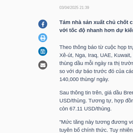
03/04/2025 21:39
DOANH
Tám nhà sản xuất chủ chốt 
NGHIỆP
với tốc độ nhanh hơn dự kiến
Theo thông báo từ cuộc họp tr
Xê-út, Nga, Iraq, UAE, Kuwait
BẤT
thùng dầu mỗi ngày ra thị trườ
ĐỘNG
so với dự báo trước đó của cá
SẢN
140,000 thùng/ ngày.
Sau thông tin trên, giá dầu Br
USD/thùng. Tương tự, hợp đồn
TÀI
còn 67.1
1 USD
/thùng.
CHÍNH
"Mức tăng này tương đương vớ
tuyên bố chính thức. Tuy nhiên