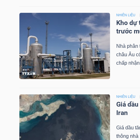
NHIÊN LIỆU
Kho dự 
TRÁI
trước 
PHIẾU
Nhà phân t
châu Âu có
CÔNG
chấp nhận 
CỤ
ĐẦU
TƯ
NHIÊN LIỆU
Giá dầu
Iran
TRUY
XUẤT
Giá dầu tă
DỮ
thông nhà 