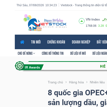
Thứ Sáu, 07/08/2026
10:34:25
Vietstock - Trang thông tin điện tử 
VN-Index
1768.06
3.28
Tất cả
Tính năng
Ngành
Mã chứng khoán
Lãnh
TIN MỚI
CHỨNG KHOÁN
DOANH NGHIỆP
BẤT ĐỘ
Tính
năng
CHỦ ĐỀ NÓNG
CÔNG BỐ THÔNG TIN
DỮ LIỆU VĨ MÔ
DỮ LIỆU NGÀ
(-)
VIETSTOCK
Trang chủ
Hàng hóa
Nhiên liệu
8 quốc gia OPEC
CHỨNG
sản lượng dầu, g
KHOÁN