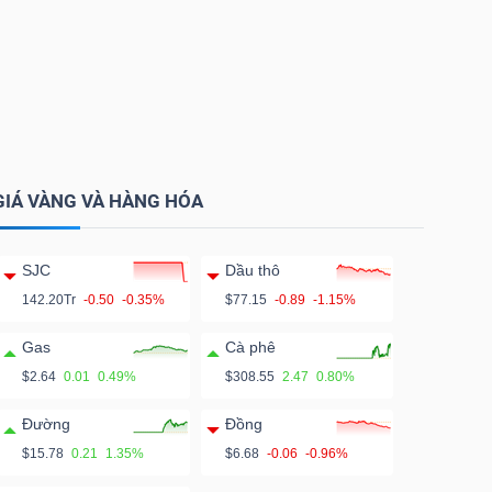
GIÁ VÀNG VÀ HÀNG HÓA
SJC
Dầu thô
142.20Tr
-0.50
-0.35%
$77.15
-0.89
-1.15%
Gas
Cà phê
$2.64
0.01
0.49%
$308.55
2.47
0.80%
Đường
Đồng
$15.78
0.21
1.35%
$6.68
-0.06
-0.96%