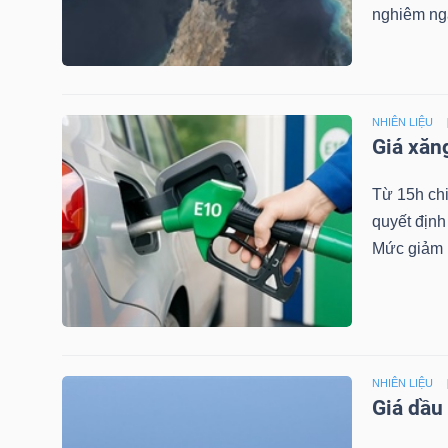
LIỆU
nghiêm ngặ
Ngành
(-)
NHIÊN LIỆU
VS-
Giá xăn
SECTOR
Từ 15h ch
quyết định
Mức giảm 
NĂNG
LƯỢNG
NHIÊN LIỆU
Giá dầu