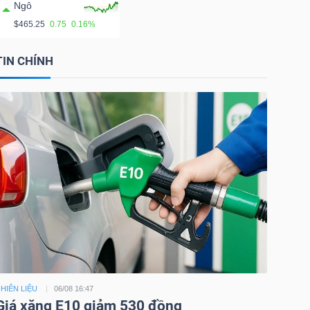
Ngô
$465.25
0.75
0.16%
TIN CHÍNH
HIÊN LIỆU
06/08 16:47
Giá xăng E10 giảm 530 đồng