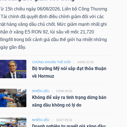
Từ 15h chiều ngày 06/08/2026, Liên bộ Công Thương
 Tài chính đã quyết định điều chỉnh giảm đối với các
mặt hàng xăng dầu chủ chốt. Mức giảm mạnh nhất ghi
nhận ở xăng E5 RON 92, lùi sâu về mốc 21,720
ồng/lít trong bối cảnh giá dầu thế giới hạ nhiệt những
ngày gần đây.
CHỨNG KHOÁN THẾ GIỚI
04/08 20:36
Bộ trưởng Mỹ nói sắp đạt thỏa thuận
về Hormuz
NHIÊN LIỆU
03/08 09:56
Không để xảy ra tình trạng dừng bán
xăng dầu không có lý do
NHIÊN LIỆU
31/07 09:32
Doanh nghiệp tự quyết giá xăng dầu: