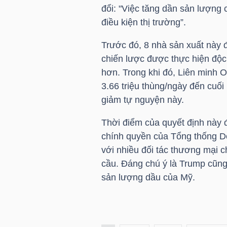
HÀNG
đổi: "Việc tăng dần sản lượng
HÓA
điều kiện thị trường”.
Trước đó, 8 nhà sản xuất này đ
chiến lược được thực hiện độc
KINH
hơn. Trong khi đó, Liên minh 
TẾ
3.66 triệu thùng/ngày đến cuố
giảm tự nguyện này.
Thời điểm của quyết định này đ
THẾ
chính quyền của Tổng thống D
GIỚI
với nhiều đối tác thương mại ch
cầu. Đáng chú ý là Trump cũn
sản lượng dầu của Mỹ.
ĐÔNG
DƯƠNG