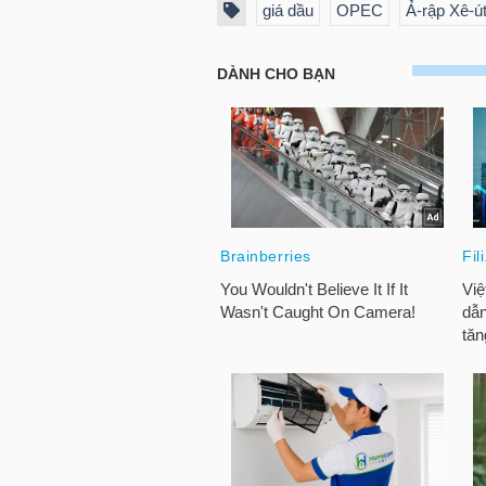
giá dầu
OPEC
Ả-rập Xê-ú
TÀI
CHÍNH
CÁ
NHÂN
PHÂN
TÍCH
VIETSTOCKFINANCE
VĨ
MÔ