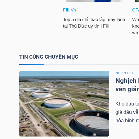
NGÀNH
DOANH
TIN CÙNG CHUYÊN MỤC
NGHIỆP
NHIÊN LIỆU
Nghịch 
vẫn gi
CỔ
PHIẾU
Kho dầu to
giá dầu vẫ
hòa bình m
PHÁI
SINH