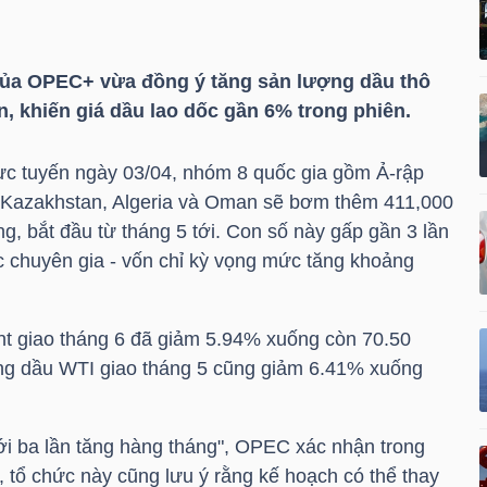
của OPEC+ vừa đồng ý tăng sản lượng dầu thô
, khiến giá dầu lao dốc gần 6% trong phiên.
ực tuyến ngày 03/04, nhóm 8 quốc gia gồm Ả-rập
, Kazakhstan, Algeria và Oman sẽ bơm thêm 411,000
ng, bắt đầu từ tháng 5 tới. Con số này gấp gần 3 lần
c chuyên gia - vốn chỉ kỳ vọng mức tăng khoảng
ent giao tháng 6 đã giảm 5.94% xuống còn 70.50
g dầu WTI giao tháng 5 cũng giảm 6.41% xuống
i ba lần tăng hàng tháng", OPEC xác nhận trong
, tổ chức này cũng lưu ý rằng kế hoạch có thể thay