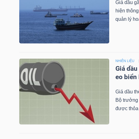
Giá dầu gầ
NGUYÊN
hiện thôn
VẬT
quản lý ho
LIỆU
CÔNG
NHIÊN LIỆU
Giá dầu
NGHIỆP
eo biển
Giá dầu th
Bộ trưởng 
TIÊU
được thỏa 
DÙNG
KHÔNG
THIẾT