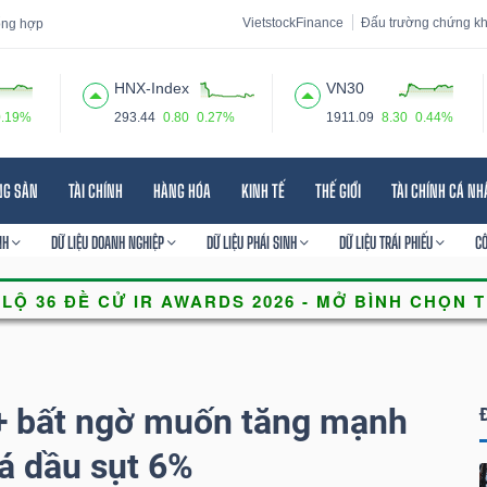
VietstockFinance
Đấu trường chứng k
tổng hợp
HNX-Index
VN30
0.19%
293.44
0.80
0.27%
1911.09
8.30
0.44%
 đạo
Tin tức
Báo cáo phân tích
Thuật ngữ
Dịch vụ
NG SẢN
TÀI CHÍNH
HÀNG HÓA
KINH TẾ
THẾ GIỚI
TÀI CHÍNH CÁ N
NH
DỮ LIỆU DOANH NGHIỆP
DỮ LIỆU PHÁI SINH
DỮ LIỆU TRÁI PHIẾU
C
+ bất ngờ muốn tăng mạnh
iá dầu sụt 6%