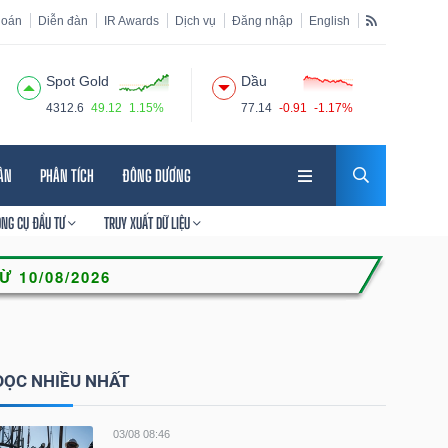
hoán
Diễn đàn
IR Awards
Dịch vụ
Đăng nhập
English
Spot Gold
Dầu
4312.6
49.12
1.15%
77.14
-0.91
-1.17%
HÂN
PHÂN TÍCH
ĐÔNG DƯƠNG
ÔNG CỤ ĐẦU TƯ
TRUY XUẤT DỮ LIỆU
ĐỌC NHIỀU NHẤT
03/08 08:46