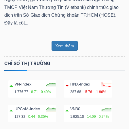
TMCP Việt Nam Thương Tín (Vietbank) chính thức giao
dịch trên Sở Giao dịch Chứng khoán TP.HCM (HOSE).
Đây là cột...
Dữ
liệu
tài
Xem thêm
chính
CHỈ SỐ THỊ TRƯỜNG
VN-Index
HNX-Index
1,776.77
8.71
0.49%
287.68
-5.76
-1.96%
UPCoM-Index
VN30
127.32
0.44
0.35%
1,925.18
14.09
0.74%