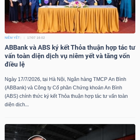
Bài
viết
của
tác
NIÊM YẾT
17/07 16:02
giả
ABBank và ABS ký kết Thỏa thuận hợp tác tư
(-)
vấn toàn diện dịch vụ niêm yết và tăng vốn
điều lệ
Báo
Ngày 17/7/2026, tại Hà Nội, Ngân hàng TMCP An Bình
cáo
(ABBank) và Công ty Cổ phần Chứng khoán An Bình
phân
(ABS) chính thức ký kết Thỏa thuận hợp tác tư vấn toàn
tích
diện dịch...
(-)
Thuật