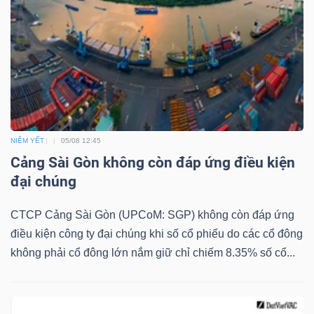
LIỆU
Ngành
(-)
VS-
SECTOR
NIÊM YẾT
05/08 12:45
Cảng Sài Gòn không còn đáp ứng điều kiện
đại chúng
CTCP Cảng Sài Gòn (UPCoM: SGP) không còn đáp ứng
NĂNG
điều kiện công ty đại chúng khi số cổ phiếu do các cổ đông
LƯỢNG
không phải cổ đông lớn nắm giữ chỉ chiếm 8.35% số cổ...