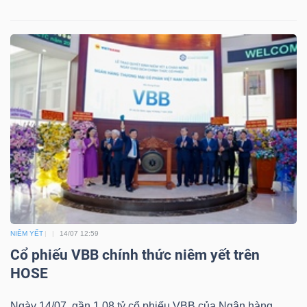
Công
cụ
đầu
tư
Truyền
NIÊM YẾT
14/07 12:59
thông
Cổ phiếu VBB chính thức niêm yết trên
tài
HOSE
chính
Ngày 14/07, gần 1.08 tỷ cổ phiếu VBB của Ngân hàng