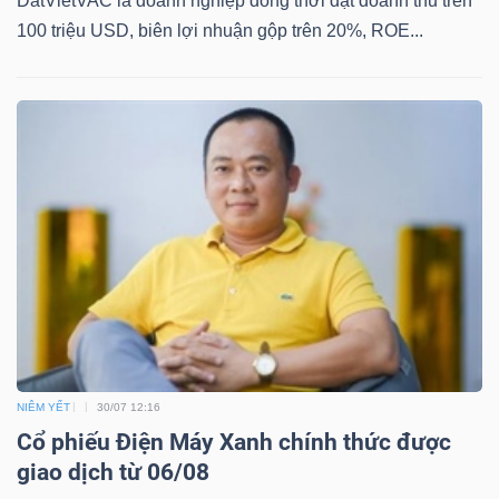
DatVietVAC là doanh nghiệp đồng thời đạt doanh thu trên
YẾU
100 triệu USD, biên lợi nhuận gộp trên 20%, ROE...
TIÊU
DÙNG
THIẾT
YẾU
CHĂM
SÓC
NIÊM YẾT
30/07 12:16
SỨC
Cổ phiếu Điện Máy Xanh chính thức được
giao dịch từ 06/08
KHỎE