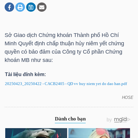
DOANH
NGHIỆP
Sở Giao dịch Chứng khoán Thành phố Hồ Chí
Minh Quyết định chấp thuận hủy niêm yết chứng
quyền có bảo đảm của Công ty Cổ phần Chứng
BẤT
khoán MB như sau:
ĐỘNG
Tài liệu đính kèm:
SẢN
20250423_20250422 - CACB2405 - QD vv huy niem yet do dao han.pdf
HOSE
CACB2405: Quyết định hủy niêm yết chứng quyền
TÀI
có bảo đảm
CHÍNH