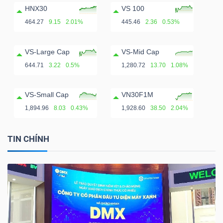
HNX30
VS 100
464.27
9.15
2.01%
445.46
2.36
0.53%
VS-Large Cap
VS-Mid Cap
644.71
3.22
0.5%
1,280.72
13.70
1.08%
VS-Small Cap
VN30F1M
1,894.96
8.03
0.43%
1,928.60
38.50
2.04%
TIN CHÍNH