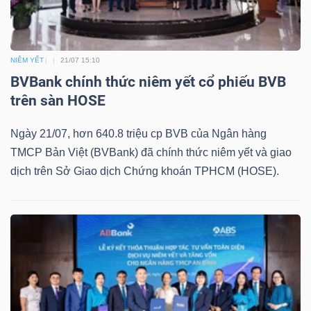
Mã
chứng
khoán
NIÊM YẾT
21/07 15:10
(-)
BVBank chính thức niêm yết cổ phiếu BVB
trên sàn HOSE
Tất cả
Cổ phiếu
Chỉ số
Chứng chỉ quỹ
Chứng 
Ngày 21/07, hơn 640.8 triệu cp BVB của Ngân hàng
Lãnh
TMCP Bản Việt (BVBank) đã chính thức niêm yết và giao
đạo
dịch trên Sở Giao dịch Chứng khoán TPHCM (HOSE).
(-)
Tất cả
Người nội bộ
Người liên quan
Cổ đông lớn
Tin
tức
(-)