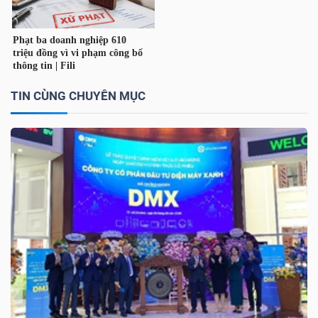
TÀI
CHÍNH
CÁ
NHÂN
TIN CÙNG CHUYÊN MỤC
PHÂN
TÍCH
VIETSTOCKFINANCE
VĨ
MÔ