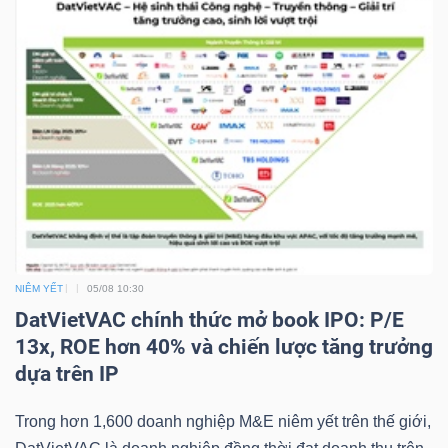
NGUYÊN
VẬT
LIỆU
CÔNG
NGHIỆP
NIÊM YẾT
05/08 10:30
DatVietVAC chính thức mở book IPO: P/E
13x, ROE hơn 40% và chiến lược tăng trưởng
TIÊU
dựa trên IP
DÙNG
KHÔNG
Trong hơn 1,600 doanh nghiệp M&E niêm yết trên thế giới,
THIẾT