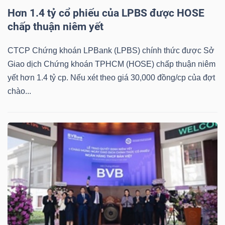
DỊCH
Hơn 1.4 tỷ cổ phiếu của LPBS được HOSE
VỤ
chấp thuận niêm yết
TRUYỀN
THÔNG
CTCP Chứng khoán LPBank (LPBS) chính thức được Sở
Giao dịch Chứng khoán TPHCM (HOSE) chấp thuận niêm
yết hơn 1.4 tỷ cp. Nếu xét theo giá 30,000 đồng/cp của đợt
chào...
TIỆN
ÍCH
BẤT
ĐỘNG
SẢN