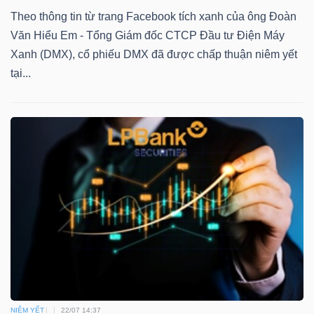
Theo thông tin từ trang Facebook tích xanh của ông Đoàn
Văn Hiểu Em - Tổng Giám đốc CTCP Đầu tư Điện Máy
Xanh (DMX), cổ phiếu DMX đã được chấp thuận niêm yết
TÀI
tại...
CHÍNH
CÔNG
NGHỆ
THÔNG
TIN
NIÊM YẾT
22/07 14:37