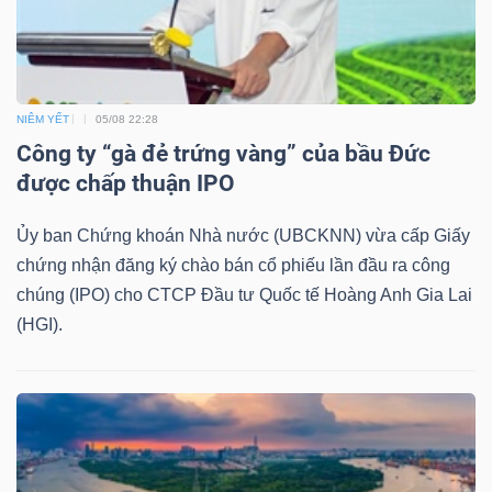
TRÁI
PHIẾU
NIÊM YẾT
05/08 22:28
Công ty “gà đẻ trứng vàng” của bầu Đức
được chấp thuận IPO
CÔNG
Ủy ban Chứng khoán Nhà nước (UBCKNN) vừa cấp Giấy
CỤ
chứng nhận đăng ký chào bán cổ phiếu lần đầu ra công
ĐẦU
chúng (IPO) cho CTCP Đầu tư Quốc tế Hoàng Anh Gia Lai
TƯ
(HGI).
TRUY
XUẤT
DỮ