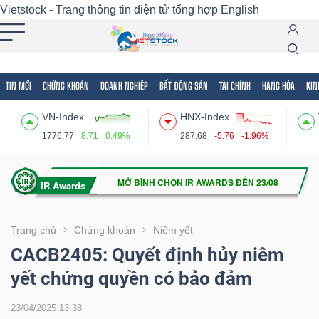
Vietstock - Trang thông tin điện tử tổng hợp
English
TIN MỚI
CHỨNG KHOÁN
DOANH NGHIỆP
BẤT ĐỘNG SẢN
TÀI CHÍNH
HÀNG HÓA
KIN
Tất cả
Tính năng
Ngành
Mã chứng khoán
Lãnh
VN-Index
HNX-Index
Tính
1776.77
8.71
0.49%
287.68
-5.76
-1.96%
năng
(-)
VIETSTOCK
Trang chủ
Chứng khoán
Niêm yết
CACB2405: Quyết định hủy niêm
yết chứng quyền có bảo đảm
CHỨNG
KHOÁN
23/04/2025 13:38