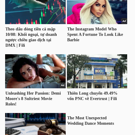
HÀNG
HÓA
KINH
TẾ
THẾ
GIỚI
ĐÔNG
DƯƠNG