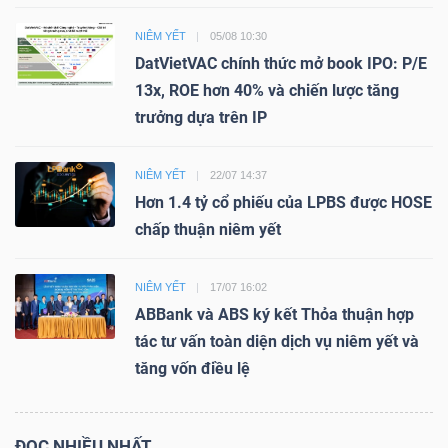
NIÊM YẾT
05/08 10:30
DatVietVAC chính thức mở book IPO: P/E
13x, ROE hơn 40% và chiến lược tăng
trưởng dựa trên IP
NIÊM YẾT
22/07 14:37
Hơn 1.4 tỷ cổ phiếu của LPBS được HOSE
chấp thuận niêm yết
NIÊM YẾT
17/07 16:02
ABBank và ABS ký kết Thỏa thuận hợp
tác tư vấn toàn diện dịch vụ niêm yết và
tăng vốn điều lệ
ĐỌC NHIỀU NHẤT