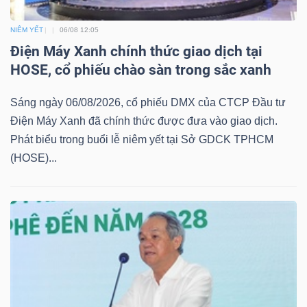
NIÊM YẾT
06/08 12:05
Điện Máy Xanh chính thức giao dịch tại
NGÀNH
HOSE, cổ phiếu chào sàn trong sắc xanh
Sáng ngày 06/08/2026, cổ phiếu DMX của CTCP Đầu tư
DOANH
Điện Máy Xanh đã chính thức được đưa vào giao dịch.
NGHIỆP
Phát biểu trong buổi lễ niêm yết tại Sở GDCK TPHCM
(HOSE)...
CỔ
PHIẾU
PHÁI
SINH