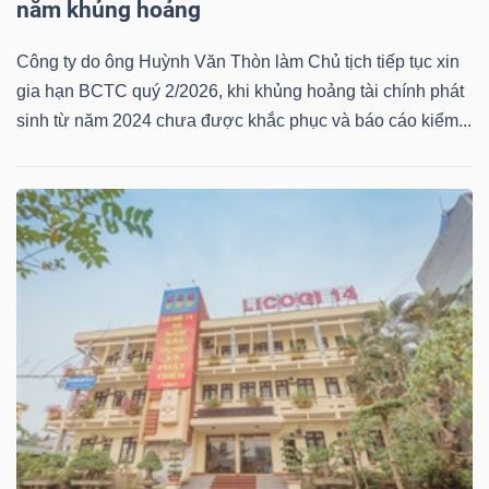
năm khủng hoảng
Công ty do ông Huỳnh Văn Thòn làm Chủ tịch tiếp tục xin
gia hạn BCTC quý 2/2026, khi khủng hoảng tài chính phát
Dữ
sinh từ năm 2024 chưa được khắc phục và báo cáo kiểm...
liệu
tài
chính