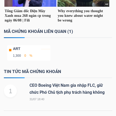
YẾU
MÃ CHỨNG KHOÁN LIÊN QUAN (1)
TIÊU
DÙNG
THIẾT
ART
YẾU
1,300
0
%
TIN TỨC MÃ CHỨNG KHOÁN
CEO Boeing Việt Nam gia nhập FLC, giữ
CHĂM
1
chức Phó Chủ tịch phụ trách hàng không
SÓC
31/07 18:40
SỨC
KHỎE