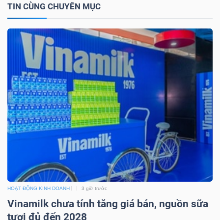
TIN CÙNG CHUYÊN MỤC
TÀI
CHÍNH
CÔNG
NGHỆ
THÔNG
TIN
HOẠT ĐỘNG KINH DOANH
3 giờ trước
Vinamilk chưa tính tăng giá bán, nguồn sữa
tươi đủ đến 2028