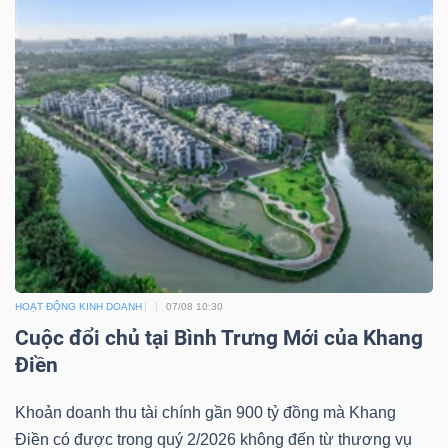
ngữ
(-)
Dịch
vụ
(-)
Đào
tạo
HOẠT ĐỘNG KINH DOANH
07/08 10:30
Cuộc đổi chủ tại Bình Trưng Mới của Khang
Điền
Sách
Khoản doanh thu tài chính gần 900 tỷ đồng mà Khang
tài
Điền có được trong quý 2/2026 không đến từ thương vụ
chính