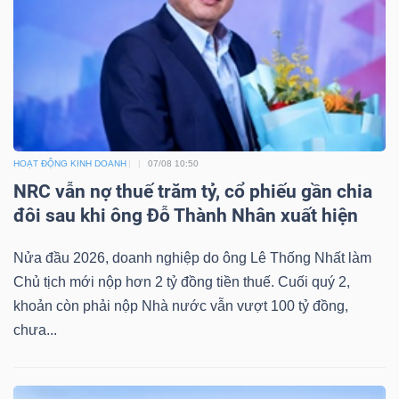
Bài
viết
của
tác
giả
(-)
HOẠT ĐỘNG KINH DOANH
07/08 10:50
NRC vẫn nợ thuế trăm tỷ, cổ phiếu gần chia
đôi sau khi ông Đỗ Thành Nhân xuất hiện
Báo
cáo
Nửa đầu 2026, doanh nghiệp do ông Lê Thống Nhất làm
phân
Chủ tịch mới nộp hơn 2 tỷ đồng tiền thuế. Cuối quý 2,
tích
khoản còn phải nộp Nhà nước vẫn vượt 100 tỷ đồng,
(-)
chưa...
Thuật