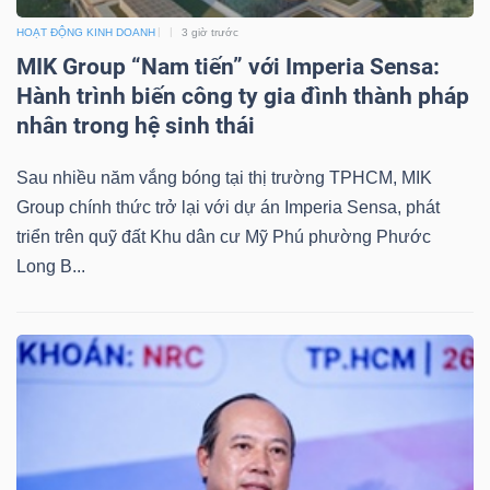
Mã
HOẠT ĐỘNG KINH DOANH
3 giờ trước
chứng
MIK Group “Nam tiến” với Imperia Sensa:
khoán
Hành trình biến công ty gia đình thành pháp
(-)
nhân trong hệ sinh thái
Tất cả
Cổ phiếu
Chỉ số
Chứng chỉ quỹ
Chứng 
Sau nhiều năm vắng bóng tại thị trường TPHCM, MIK
Group chính thức trở lại với dự án Imperia Sensa, phát
Lãnh
triển trên quỹ đất Khu dân cư Mỹ Phú phường Phước
đạo
Long B...
(-)
Tất cả
Người nội bộ
Người liên quan
Cổ đông lớn
Tin
tức
(-)