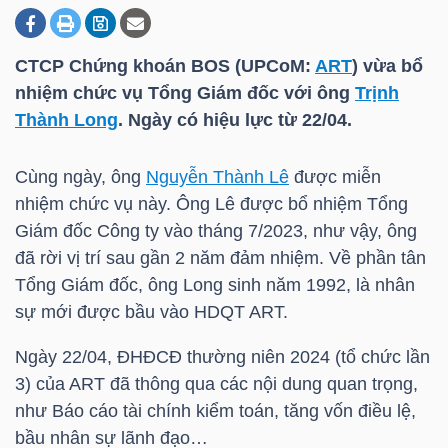
CTCP Chứng khoán BOS (UPCoM:
ART
) vừa bổ
DOANH
nhiệm chức vụ Tổng Giám đốc với ông
Trịnh
NGHIỆP
Thành Long
. Ngày có hiệu lực từ 22/04.
Cùng ngày, ông
Nguyễn Thành Lê
được miễn
BẤT
nhiệm chức vụ này. Ông Lê được bổ nhiệm Tổng
ĐỘNG
Giám đốc Công ty vào tháng 7/2023, như vậy, ông
SẢN
đã rời vị trí sau gần 2 năm đảm nhiệm. Về phần tân
Tổng Giám đốc, ông Long sinh năm 1992, là nhân
sự mới được bầu vào HDQT
ART
.
TÀI
Ngày 22/04, ĐHĐCĐ thường niên 2024 (tổ chức lần
CHÍNH
3) của
ART
đã thông qua các nội dung quan trọng,
như Báo cáo tài chính kiểm toán, tăng vốn điều lệ,
bầu nhân sự lãnh đạo…