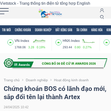
Vietstock - Trang thông tin điện tử tổng hợp
English
TIN MỚI
CHỨNG KHOÁN
DOANH NGHIỆP
BẤT ĐỘNG SẢN
TÀI CHÍNH
HÀNG HÓA
KIN
Tất cả
Tính năng
Ngành
Mã chứng khoán
Lãnh
VN-Index
HNX-Index
Tính
1768.06
3.28
0.19%
293.44
0.80
0.27%
năng
(-)
VIETSTOCK
Trang chủ
Doanh nghiệp
Hoạt động kinh doanh
Chứng khoán BOS có lãnh đạo mới,
sắp đổi tên lại thành Artex
CHỨNG
KHOÁN
24/04/2025 10:42