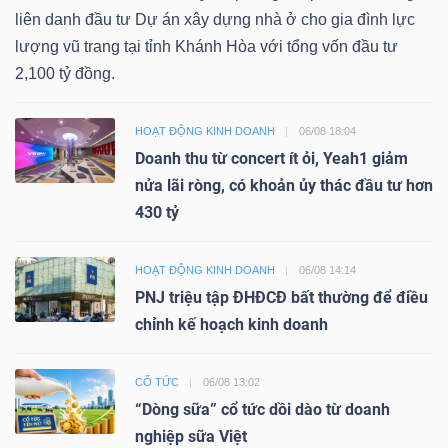
liên danh đầu tư Dự án xây dựng nhà ở cho gia đình lực
lượng vũ trang tại tỉnh Khánh Hòa với tổng vốn đầu tư
2,100 tỷ đồng.
HOẠT ĐỘNG KINH DOANH
06/08 18:04
Doanh thu từ concert ít ỏi, Yeah1 giảm
nửa lãi ròng, có khoản ủy thác đầu tư hơn
430 tỷ
HOẠT ĐỘNG KINH DOANH
06/08 14:14
PNJ triệu tập ĐHĐCĐ bất thường để điều
chỉnh kế hoạch kinh doanh
CỔ TỨC
06/08 13:02
“Dòng sữa” cổ tức dồi dào từ doanh
nghiệp sữa Việt