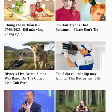
NGUYÊN
VẬT
LIỆU
CÔNG
NGHIỆP
TIÊU
DÙNG
KHÔNG
THIẾT