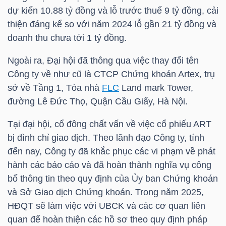
dự kiến 10.88 tỷ đồng và lỗ trước thuế 9 tỷ đồng, cải
thiện đáng kể so với năm 2024 lỗ gần 21 tỷ đồng và
NGÀNH
doanh thu chưa tới 1 tỷ đồng.
Ngoài ra, Đại hội đã thông qua việc thay đổi tên
Công ty về như cũ là CTCP Chứng khoán Artex, trụ
DOANH
sở về Tầng 1, Tòa nhà
FLC
Land mark Tower,
NGHIỆP
đường Lê Đức Thọ, Quận Cầu Giấy, Hà Nội.
Tại đại hội, cổ đông chất vấn về việc cổ phiếu
ART
bị đình chỉ giao dịch. Theo lãnh đạo Công ty, tính
CỔ
đến nay, Công ty đã khắc phục các vi phạm về phát
PHIẾU
hành các báo cáo và đã hoàn thành nghĩa vụ công
bố thông tin theo quy định của Ủy ban Chứng khoán
và Sở Giao dịch Chứng khoán. Trong năm 2025,
HĐQT sẽ làm việc với UBCK và các cơ quan liên
PHÁI
quan để hoàn thiện các hồ sơ theo quy định pháp
SINH