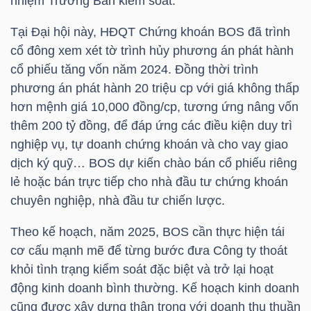
nhiệm Trưởng Ban kiểm soát.
Tại Đại hội này, HĐQT Chứng khoán BOS đã trình
TÀI
cổ đông xem xét tờ trình hủy phương án phát hành
CHÍNH
cổ phiếu tăng vốn năm 2024. Đồng thời trình
CÁ
phương án phát hành 20 triệu cp với giá không thấp
NHÂN
hơn mệnh giá 10,000 đồng/cp, tương ứng nâng vốn
thêm 200 tỷ đồng, để đáp ứng các điều kiện duy trì
nghiệp vụ, tự doanh chứng khoán và cho vay giao
PHÂN
dịch ký quỹ… BOS dự kiến chào bán cổ phiếu riêng
TÍCH
lẻ hoặc bán trực tiếp cho nhà đầu tư chứng khoán
VIETSTOCKFINANCE
chuyên nghiệp, nhà đầu tư chiến lược.
Theo kế hoạch, năm 2025, BOS cần thực hiện tái
cơ cấu mạnh mẽ để từng bước đưa Công ty thoát
khỏi tình trạng kiểm soát đặc biệt và trở lại hoạt
VĨ
động kinh doanh bình thường. Kế hoạch kinh doanh
MÔ
cũng được xây dựng thận trọng với doanh thu thuần