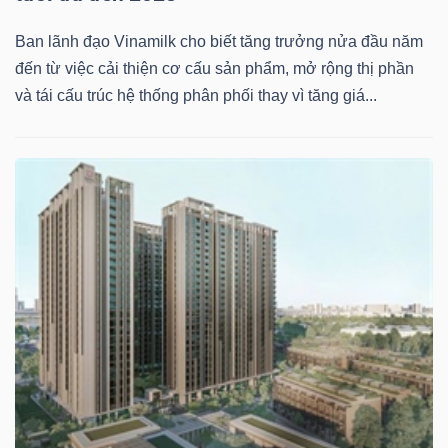
DỊCH
VỤ
Ban lãnh đạo Vinamilk cho biết tăng trưởng nửa đầu năm
TRUYỀN
đến từ việc cải thiện cơ cấu sản phẩm, mở rộng thị phần
THÔNG
và tái cấu trúc hệ thống phân phối thay vì tăng giá...
TIỆN
ÍCH
BẤT
ĐỘNG
SẢN