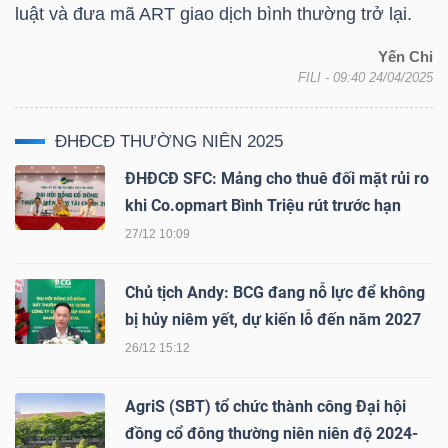
luật và đưa mã
ART
giao dịch bình thường trở lại.
Yến Chi
FILI
- 09:40 24/04/2025
TRÁI
PHIẾU
ĐHĐCĐ THƯỜNG NIÊN 2025
ĐHĐCĐ SFC: Mảng cho thuê đối mặt rủi ro
CÔNG
khi Co.opmart Bình Triệu rút trước hạn
CỤ
27/12 10:09
ĐẦU
TƯ
Chủ tịch Andy: BCG đang nỗ lực để không
bị hủy niêm yết, dự kiến lỗ đến năm 2027
26/12 15:12
TRUY
AgriS (SBT) tổ chức thành công Đại hội
XUẤT
đồng cổ đông thường niên niên độ 2024-
DỮ