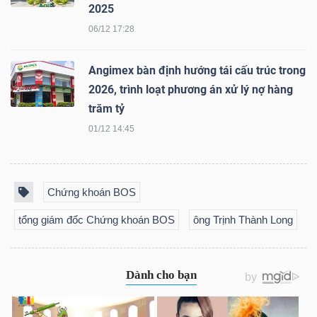
2025
LIỆU
06/12 17:28
Ngành
(-)
Angimex bàn định hướng tái cấu trúc trong
2026, trình loạt phương án xử lý nợ hàng
VS-
trăm tỷ
SECTOR
01/12 14:45
Chứng khoán BOS
tổng giám đốc Chứng khoán BOS
ông Trịnh Thành Long
NĂNG
LƯỢNG