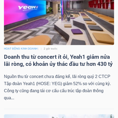
NGUYÊN
VẬT
LIỆU
HOẠT ĐỘNG KINH DOANH
2 giờ trước
CÔNG
Doanh thu từ concert ít ỏi, Yeah1 giảm nửa
NGHIỆP
lãi ròng, có khoản ủy thác đầu tư hơn 430 tỷ
Nguồn thu từ concert chưa đáng kể, lãi ròng quý 2 CTCP
Tập đoàn Yeah1 (HOSE: YEG) giảm 52% so với cùng kỳ.
TIÊU
Công ty cũng đang tái cơ cấu cấu trúc tập đoàn thông
qua...
DÙNG
KHÔNG
THIẾT