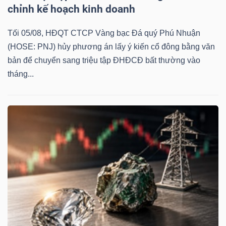
DỊCH
chỉnh kế hoạch kinh doanh
VỤ
TRUYỀN
Tối 05/08, HĐQT CTCP Vàng bạc Đá quý Phú Nhuận
THÔNG
(HOSE: PNJ) hủy phương án lấy ý kiến cổ đông bằng văn
bản để chuyển sang triệu tập ĐHĐCĐ bất thường vào
tháng...
TIỆN
ÍCH
BẤT
ĐỘNG
SẢN