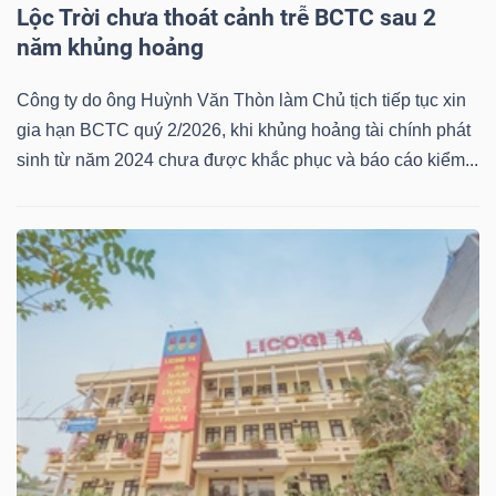
Lộc Trời chưa thoát cảnh trễ BCTC sau 2
năm khủng hoảng
TRÁI
Công ty do ông Huỳnh Văn Thòn làm Chủ tịch tiếp tục xin
PHIẾU
gia hạn BCTC quý 2/2026, khi khủng hoảng tài chính phát
sinh từ năm 2024 chưa được khắc phục và báo cáo kiểm...
CÔNG
CỤ
ĐẦU
TƯ
TRUY
XUẤT
DỮ