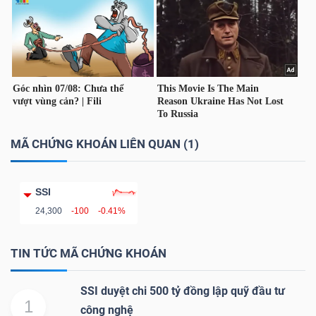
TÀI
CHÍNH
CÁ
NHÂN
MÃ CHỨNG KHOÁN LIÊN QUAN (1)
PHÂN
TÍCH
SSI
VIETSTOCKFINANCE
24,300
-100
-0.41%
TIN TỨC MÃ CHỨNG KHOÁN
VĨ
SSI duyệt chi 500 tỷ đồng lập quỹ đầu tư
MÔ
1
công nghệ