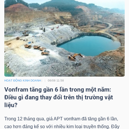
ngữ
(-)
Dịch
vụ
(-)
Đào
tạo
HOẠT ĐỘNG KINH DOANH
06/08 11:58
Vonfram tăng gần 6 lần trong một năm:
Điều gì đang thay đổi trên thị trường vật
liệu?
Sách
Trong 12 tháng qua, giá APT vonfram đã tăng gần 6 lần,
tài
cao hơn đáng kể so với nhiều kim loại truyền thống. Đây
chính