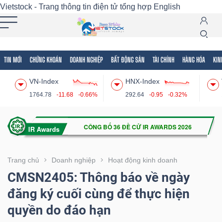
Vietstock - Trang thông tin điện tử tổng hợp
English
TIN MỚI
CHỨNG KHOÁN
DOANH NGHIỆP
BẤT ĐỘNG SẢN
TÀI CHÍNH
HÀNG HÓA
KIN
Tất cả
Tính năng
Ngành
Mã chứng khoán
Lãnh
VN-Index
HNX-Index
Tính
1764.78
-11.68
-0.66%
292.64
-0.95
-0.32%
năng
(-)
VIETSTOCK
Trang chủ
Doanh nghiệp
Hoạt động kinh doanh
CMSN2405: Thông báo về ngày
đăng ký cuối cùng để thực hiện
CHỨNG
quyền do đáo hạn
KHOÁN