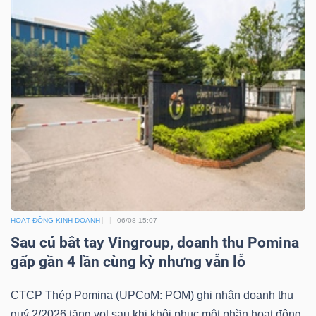
YẾU
TIÊU
DÙNG
THIẾT
YẾU
HOẠT ĐỘNG KINH DOANH
06/08 15:07
CHĂM
Sau cú bắt tay Vingroup, doanh thu Pomina
SÓC
gấp gần 4 lần cùng kỳ nhưng vẫn lỗ
SỨC
CTCP Thép Pomina (UPCoM: POM) ghi nhận doanh thu
KHỎE
quý 2/2026 tăng vọt sau khi khôi phục một phần hoạt động