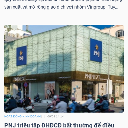
sản xuất và mở rộng giao dịch với nhóm Vingroup. Tuy...
TÀI
CHÍNH
CÔNG
NGHỆ
THÔNG
TIN
HOẠT ĐỘNG KINH DOANH
06/08 14:14
PNJ triệu tập ĐHĐCĐ bất thường để điều