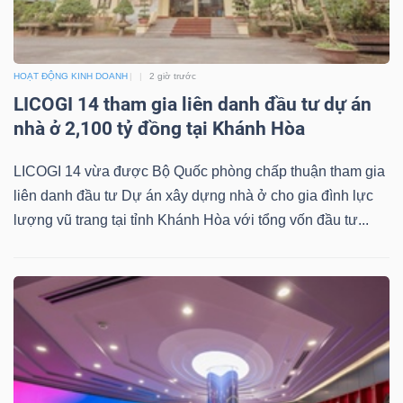
LIỆU
Ngành
HOẠT ĐỘNG KINH DOANH
2 giờ trước
(-)
LICOGI 14 tham gia liên danh đầu tư dự án
nhà ở 2,100 tỷ đồng tại Khánh Hòa
VS-
SECTOR
LICOGI 14 vừa được Bộ Quốc phòng chấp thuận tham gia
liên danh đầu tư Dự án xây dựng nhà ở cho gia đình lực
lượng vũ trang tại tỉnh Khánh Hòa với tổng vốn đầu tư...
NĂNG
LƯỢNG