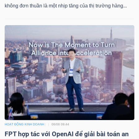
không đơn thuần là một nhịp tăng của thị trường hàng...
Công
cụ
đầu
tư
Truyền
thông
tài
HOẠT ĐỘNG KINH DOANH
06/08 09:44
chính
FPT hợp tác với OpenAI để giải bài toán an