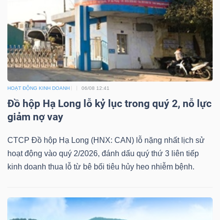
Bài
viết
của
tác
giả
(-)
HOẠT ĐỘNG KINH DOANH
06/08 12:41
Đồ hộp Hạ Long lỗ kỷ lục trong quý 2, nỗ lực
giảm nợ vay
Báo
cáo
CTCP Đồ hộp Hạ Long (HNX: CAN) lỗ nặng nhất lịch sử
phân
hoạt động vào quý 2/2026, đánh dấu quý thứ 3 liên tiếp
tích
kinh doanh thua lỗ từ bê bối tiêu hủy heo nhiễm bệnh.
(-)
Thuật