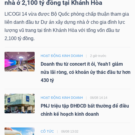
nhà ở 2,100 tỷ đồng tại Khánh Hòa
LICOGI 14 vừa được Bộ Quốc phòng chấp thuận tham gia
liên danh đầu tư Dự án xây dựng nhà ở cho gia đình lực
lượng vũ trang tại tỉnh Khánh Hòa với tổng vốn đầu tư
2,100 tỷ đồng.
HOẠT ĐỘNG KINH DOANH
2 giờ trước
Doanh thu từ concert ít ỏi, Yeah1 giảm
nửa lãi ròng, có khoản ủy thác đầu tư hơn
430 tỷ
HOẠT ĐỘNG KINH DOANH
06/08 14:14
PNJ triệu tập ĐHĐCĐ bất thường để điều
chỉnh kế hoạch kinh doanh
CỔ TỨC
06/08 13:02