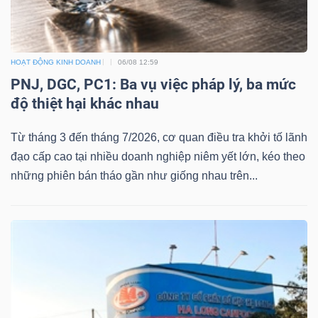
Mã
chứng
khoán
HOẠT ĐỘNG KINH DOANH
06/08 12:59
(-)
PNJ, DGC, PC1: Ba vụ việc pháp lý, ba mức
độ thiệt hại khác nhau
Tất cả
Cổ phiếu
Chỉ số
Chứng chỉ quỹ
Chứng 
Từ tháng 3 đến tháng 7/2026, cơ quan điều tra khởi tố lãnh
Lãnh
đạo cấp cao tại nhiều doanh nghiệp niêm yết lớn, kéo theo
đạo
những phiên bán tháo gần như giống nhau trên...
(-)
Tất cả
Người nội bộ
Người liên quan
Cổ đông lớn
Tin
tức
(-)