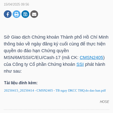
15/04/2025 09:56
DOANH
NGHIỆP
Sở Giao dịch Chứng khoán Thành phố Hồ Chí Minh
thông báo về ngày đăng ký cuối cùng để thực hiện
BẤT
quyền do đáo hạn Chứng quyền
ĐỘNG
MSN/6M/SSI/C/EU/Cash-17 (mã CK:
CMSN2405
)
SẢN
của Công ty Cổ phần Chứng khoán
SSI
phát hành
như sau:
Tài liệu đính kèm:
TÀI
20250415_20250414 - CMSN2405 - TB ngay DKCC THQ do dao han.pdf
CHÍNH
HOSE
CMSN2405: Thông báo về ngày đăng ký cuối cùng