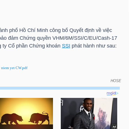
nh phố Hồ Chí Minh công bố Quyết định về việc
ó bảo đảm Chứng quyền VHM/6M/SSI/C/EU/Cash-17
g ty Cổ phần Chứng khoán
SSI
phát hành như sau:
niem yet CW.pdf
HOSE
 hủy niêm yết chứng quyền có bảo đảm