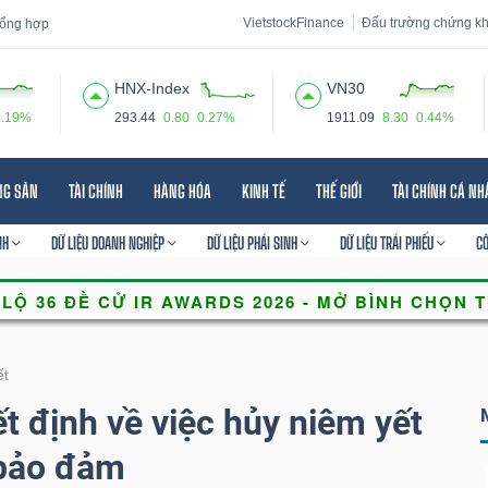
VietstockFinance
Đấu trường chứng k
 tổng hợp
HNX-Index
VN30
0.19%
293.44
0.80
0.27%
1911.09
8.30
0.44%
 đạo
Tin tức
Báo cáo phân tích
Thuật ngữ
Dịch vụ
NG SẢN
TÀI CHÍNH
HÀNG HÓA
KINH TẾ
THẾ GIỚI
TÀI CHÍNH CÁ N
NH
DỮ LIỆU DOANH NGHIỆP
DỮ LIỆU PHÁI SINH
DỮ LIỆU TRÁI PHIẾU
C
ết
định về việc hủy niêm yết
bảo đảm