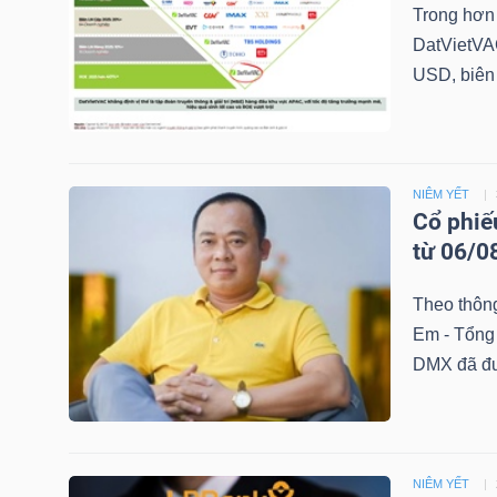
Trong hơn 
DatVietVAC
USD, biên 
TRÁI
PHIẾU
NIÊM YẾT
Cổ phiế
CÔNG
từ 06/0
CỤ
ĐẦU
Theo thông
TƯ
Em - Tổng
DMX đã đượ
TRUY
XUẤT
DỮ
NIÊM YẾT