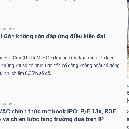
05/08 12:45
i Gòn không còn đáp ứng điều kiện đại
 Sài Gòn (UPCoM: SGP) không còn đáp ứng điều kiện
i chúng khi số cổ phiếu do các cổ đông không phải cổ đông
ữ chỉ chiếm 8.35% số cổ...
N
05/08 10:30
VAC chính thức mở book IPO: P/E 13x, ROE
 và chiến lược tăng trưởng dựa trên IP
d