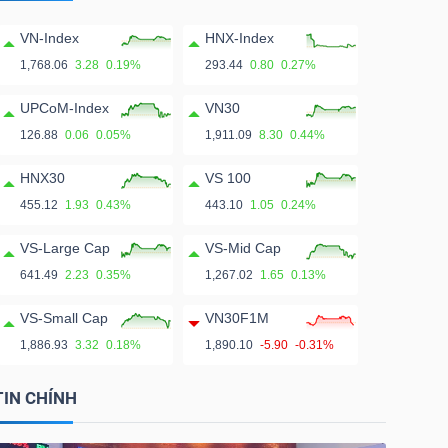
VN-Index
HNX-Index
1,768.06
3.28
0.19%
293.44
0.80
0.27%
UPCoM-Index
VN30
126.88
0.06
0.05%
1,911.09
8.30
0.44%
HNX30
VS 100
455.12
1.93
0.43%
443.10
1.05
0.24%
VS-Large Cap
VS-Mid Cap
641.49
2.23
0.35%
1,267.02
1.65
0.13%
VS-Small Cap
VN30F1M
1,886.93
3.32
0.18%
1,890.10
-5.90
-0.31%
TIN CHÍNH