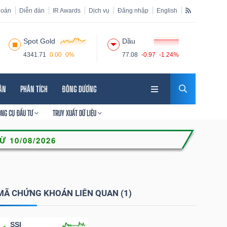
hoán
Diễn đàn
IR Awards
Dịch vụ
Đăng nhập
English
Spot Gold
Dầu
4341.71
0.00
0%
77.08
-0.97
-1.24%
HÂN
PHÂN TÍCH
ĐÔNG DƯƠNG
ÔNG CỤ ĐẦU TƯ
TRUY XUẤT DỮ LIỆU
MÃ CHỨNG KHOÁN LIÊN QUAN (1)
SSI