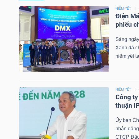
NIÊM YẾT
TÀI
Điện Má
CHÍNH
phiếu c
CÁ
Sáng ngày
NHÂN
Xanh đã ch
niêm yết 
PHÂN
TÍCH
VIETSTOCKFINANCE
NIÊM YẾT
Công ty
thuận I
Ủy ban C
VĨ
nhận đăng 
MÔ
CTCP Đầu 