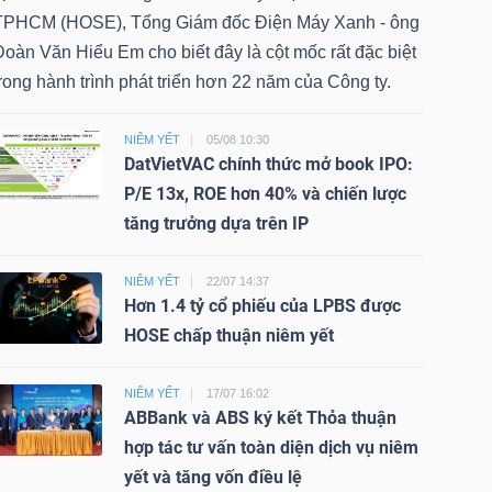
TPHCM (HOSE), Tổng Giám đốc Điện Máy Xanh - ông
oàn Văn Hiểu Em cho biết đây là cột mốc rất đặc biệt
rong hành trình phát triển hơn 22 năm của Công ty.
NIÊM YẾT
05/08 10:30
DatVietVAC chính thức mở book IPO:
P/E 13x, ROE hơn 40% và chiến lược
tăng trưởng dựa trên IP
NIÊM YẾT
22/07 14:37
Hơn 1.4 tỷ cổ phiếu của LPBS được
HOSE chấp thuận niêm yết
NIÊM YẾT
17/07 16:02
ABBank và ABS ký kết Thỏa thuận
hợp tác tư vấn toàn diện dịch vụ niêm
yết và tăng vốn điều lệ