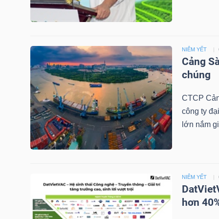
NGÀNH
NIÊM YẾT
Cảng Sà
chúng
DOANH
NGHIỆP
CTCP Cảng
công ty đạ
lớn nắm gi
CỔ
PHIẾU
NIÊM YẾT
DatViet
PHÁI
hơn 40%
SINH