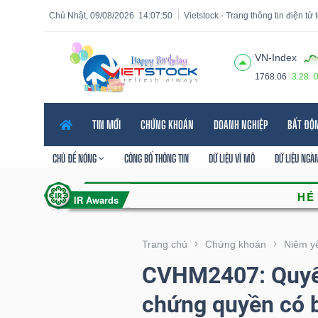
Chủ Nhật, 09/08/2026
14:07:51
Vietstock - Trang thông tin điện tử
VN-Index
1768.06
3.28
Tất cả
Tính năng
Ngành
Mã chứng khoán
Lãnh
TIN MỚI
CHỨNG KHOÁN
DOANH NGHIỆP
BẤT ĐỘ
Tính
năng
CHỦ ĐỀ NÓNG
CÔNG BỐ THÔNG TIN
DỮ LIỆU VĨ MÔ
DỮ LIỆU NGÀ
(-)
VIETSTOCK
Trang chủ
Chứng khoán
Niêm y
CVHM2407: Quyết 
CHỨNG
chứng quyền có 
KHOÁN