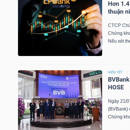
Hơn 1.4
LIỆU
thuận n
Ngành
CTCP Chứn
(-)
Chứng kho
Nếu xét th
VS-
SECTOR
NIÊM YẾT
BVBank 
HOSE
NĂNG
LƯỢNG
Ngày 21/0
(BVBank) đ
Chứng kh