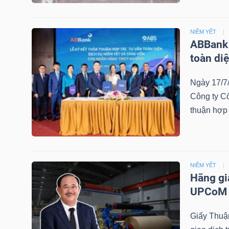
NGUYÊN
VẬT
NIÊM YẾT
LIỆU
ABBank 
toàn diệ
Ngày 17/7
Công ty C
CÔNG
thuận hợp 
NGHIỆP
NIÊM YẾT
TIÊU
Hãng gi
UPCoM
DÙNG
KHÔNG
Giấy Thuận
THIẾT