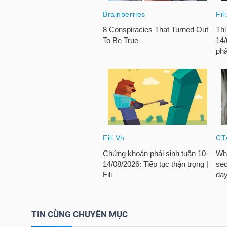
HÀNG
HÓA
KINH
TẾ
THẾ
GIỚI
ĐÔNG
DƯƠNG
TIN CÙNG CHUYÊN MỤC