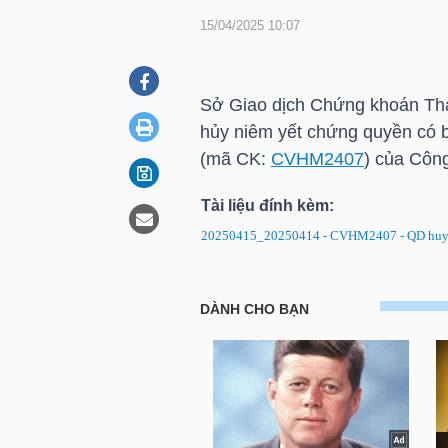
15/04/2025 10:07
DOANH
NGHIỆP
Sở Giao dịch Chứng khoán Thà
hủy niêm yết chứng quyền c
(mã CK:
CVHM2407
) của Côn
BẤT
Tài liệu đính kèm:
ĐỘNG
20250415_20250414 - CVHM2407 - QD huy 
SẢN
CVHM2407: Quyết định về việc
TÀI
CHÍNH