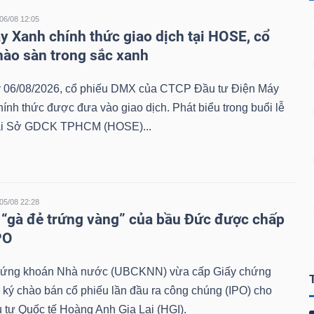
06/08 12:05
y Xanh chính thức giao dịch tại HOSE, cổ
hào sàn trong sắc xanh
 06/08/2026, cổ phiếu DMX của CTCP Đầu tư Điện Máy
ính thức được đưa vào giao dịch. Phát biểu trong buổi lễ
tại Sở GDCK TPHCM (HOSE)...
05/08 22:28
 “gà đẻ trứng vàng” của bầu Đức được chấp
PO
hứng khoán Nhà nước (UBCKNN) vừa cấp Giấy chứng
ký chào bán cổ phiếu lần đầu ra công chúng (IPO) cho
tư Quốc tế Hoàng Anh Gia Lai (HGI).