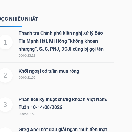
ĐỌC NHIỀU NHẤT
Thanh tra Chính phủ kiến nghị xử lý Bảo
1
Tín Mạnh Hải, Mi Hồng “không khoan
nhượng”, SJC, PNJ, DOJI cũng bị gọi tên
08/08 23:29
Khối ngoại có tuần mua ròng
2
08/08 21:30
Phân tích kỹ thuật chứng khoán Việt Nam:
3
Tuần 10-14/08/2026
09/08 07:30
Greg Abel bắt đầu giải ngân "núi" tiền mặt